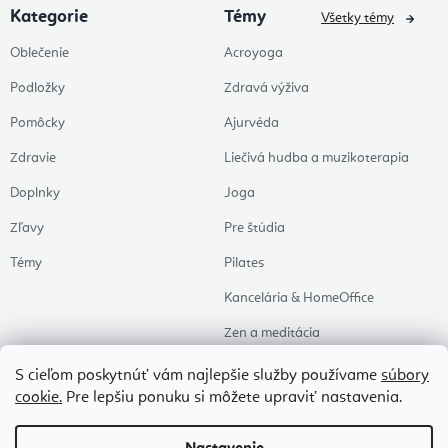
Kategorie
Témy
Všetky témy
Oblečenie
Acroyoga
Podložky
Zdravá výživa
Pomôcky
Ajurvéda
Zdravie
Liečivá hudba a muzikoterapia
Doplnky
Joga
Zľavy
Pre štúdia
Témy
Pilates
Kancelária & HomeOffice
Zen a meditácia
Aromaterapia
S cieľom poskytnúť vám najlepšie služby používame
súbory
cookie.
Pre lepšiu ponuku si môžete upraviť nastavenia.
Zdravý spánok
Naše obľúbené