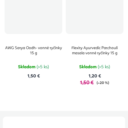
AWG Satya Oodh- vonné tyčinky
Flexity Ayurvedic Patchouli
15 g
masala vonné tyčinky 15 g
Skladom
(>5 ks)
Skladom
(>5 ks)
1,50 €
1,20 €
1,50 €
(–20 %)
Z