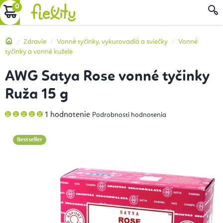
Prejsť
NÁKUPNÝ
na
obsah
KOŠÍK
Domov
Zdravie
Vonné tyčinky, vykurovadlá a sviečky
Vonné
tyčinky a vonné kužele
AWG Satya Rose vonné tyčinky
Ruža 15 g
Priemerné
1 hodnotenie
Podrobnosti hodnotenia
hodnotenie
produktu
je
5,0
Bestseller
z
5
hviezdičiek.