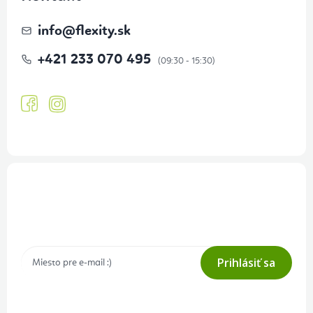
info
@
flexity.sk
+421 233 070 495
Prihlásenie odberu newslettera
Tajné akcie, výpredaje a súťaže na váš e-mail
Prihlásiť sa
Prihlásením odberu súhlasíte s
podmienkami ochrany osobných