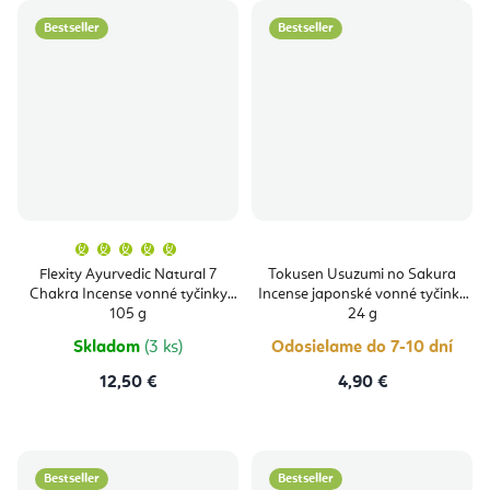
Bestseller
Bestseller
Priemerné
hodnotenie
produktu
Flexity Ayurvedic Natural 7
Tokusen Usuzumi no Sakura
je
Chakra Incense vonné tyčinky
Incense japonské vonné tyčinky
5,0
z
105 g
24 g
5
hviezdičiek.
Skladom
(3 ks)
Odosielame do 7-10 dní
12,50 €
4,90 €
Bestseller
Bestseller