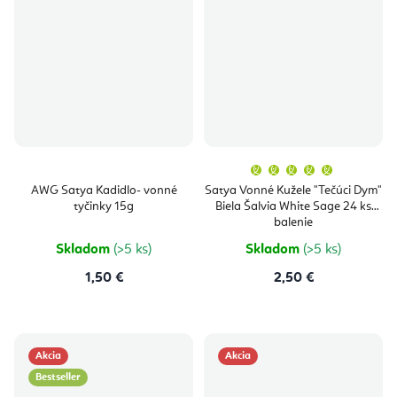
Priemern
hodnoten
produktu
AWG Satya Kadidlo- vonné
Satya Vonné Kužele "Tečúci Dym"
je
tyčinky 15g
Biela Šalvia White Sage 24 ks
5,0
z
balenie
5
hviezdičie
Skladom
(>5 ks)
Skladom
(>5 ks)
1,50 €
2,50 €
Akcia
Akcia
Bestseller