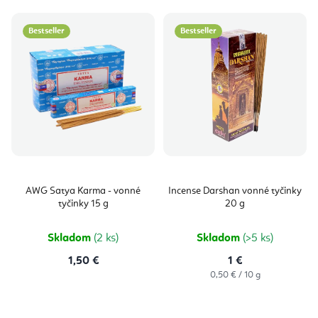
Bestseller
Bestseller
AWG Satya Karma - vonné
Incense Darshan vonné tyčinky
tyčinky 15 g
20 g
Skladom
(2 ks)
Skladom
(>5 ks)
1,50 €
1 €
Jednotková
0,50 € / 10 g
cena: