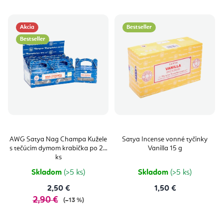
Akcia
Bestseller
Bestseller
AWG Satya Nag Champa Kužele
Satya Incense vonné tyčinky
s tečúcim dymom krabička po 24
Vanilla 15 g
ks
Skladom
(>5 ks)
Skladom
(>5 ks)
2,50 €
1,50 €
2,90 €
(–13 %)