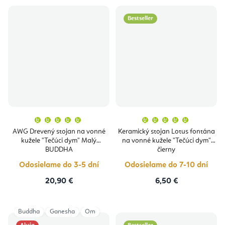
Bestseller
Priemerné
Priemern
hodnotenie
hodnoten
produktu
produktu
AWG Drevený stojan na vonné
Keramický stojan Lotus fontána
je
je
kužele "Tečúci dym" Malý
na vonné kužele "Tečúci dym"
5,0
5,0
z
z
BUDDHA
čierny
5
5
hviezdičiek.
hviezdičie
Odosielame do 3-5 dní
Odosielame do 7-10 dní
20,90 €
6,50 €
Buddha
Ganesha
Om