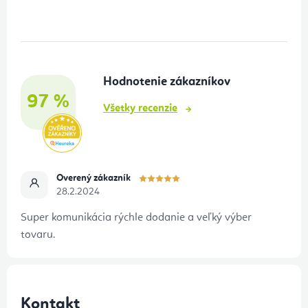
á
p
ä
t
Hodnotenie zákazníkov
i
97 %
e
Všetky recenzie
Overený zákazník
28.2.2024
Super komunikácia rýchle dodanie a veľký výber
tovaru.
Kontakt