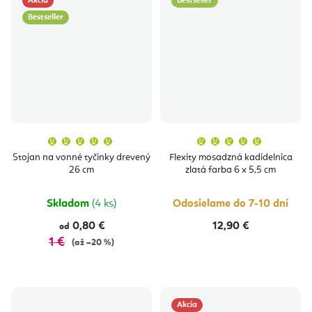
Akcia
Bestseller
Bestseller
Priemerné
Priemern
hodnotenie
hodnoten
produktu
produktu
Stojan na vonné tyčinky drevený
Flexity mosadzná kadidelnica
je
je
26 cm
zlatá farba 6 x 5,5 cm
5,0
5,0
z
z
5
5
hviezdičiek.
hviezdičie
Skladom
(4 ks)
Odosielame do 7-10 dní
0,80 €
12,90 €
od
1 €
(až –20 %)
Akcia