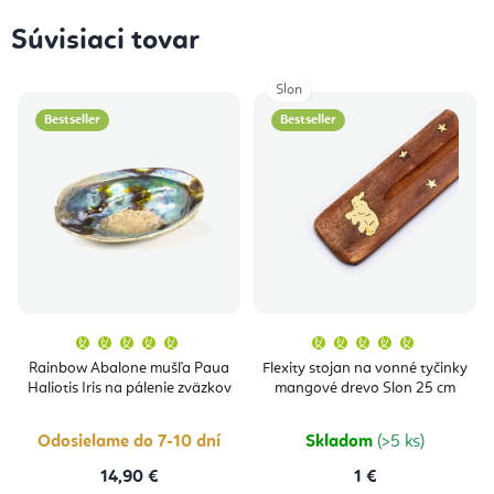
Súvisiaci tovar
Slon
Bestseller
Bestseller
Priemerné
Priemern
hodnotenie
hodnoten
produktu
produktu
Rainbow Abalone mušľa Paua
Flexity stojan na vonné tyčinky
je
je
Haliotis Iris na pálenie zväzkov
mangové drevo Slon 25 cm
5,0
5,0
z
z
5
5
hviezdičiek.
hviezdičie
Odosielame do 7-10 dní
Skladom
(>5 ks)
14,90 €
1 €