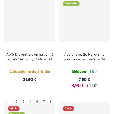
Bestseller
AWG Drevený stojan na vonné
Abalone mušľa Haliotis na
kužele "Tečúci dym" Malý OM
pálenie zväzkov veľkosť M
Odosielame do 3-5 dní
Skladom
(1 ks)
21,90 €
7,90 €
8,90 €
(–11 %)
1
2
3
4
6
7
8
Akcia
Akcia