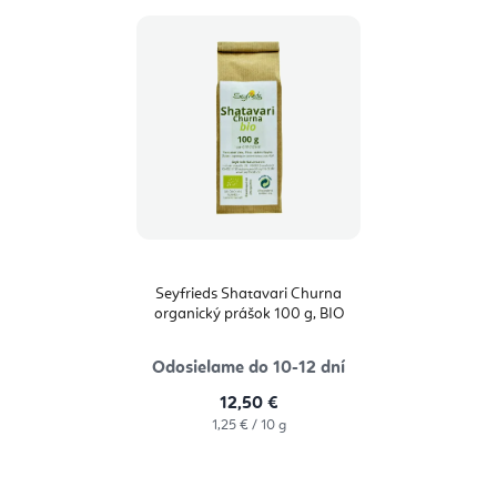
Seyfrieds Shatavari Churna
organický prášok 100 g, BIO
Odosielame do 10-12 dní
12,50 €
Jednotková
1,25 € / 10 g
cena: