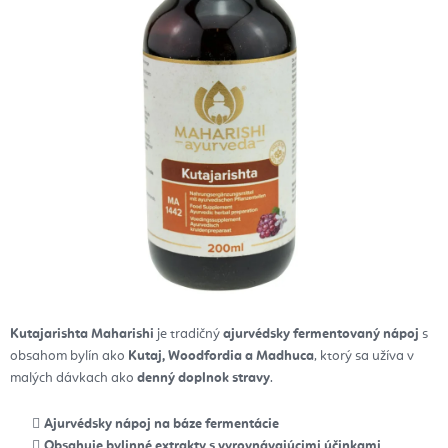
Kutajarishta Maharishi
je tradičný
ajurvédsky fermentovaný nápoj
s
obsahom bylín ako
Kutaj, Woodfordia a Madhuca
, ktorý sa užíva v
malých dávkach ako
denný doplnok stravy
.
Ajurvédsky nápoj na báze fermentácie
Obsahuje bylinné extrakty s vyrovnávajúcimi účinkami