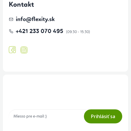
Kontakt
info
@
flexity.sk
+421 233 070 495
Prihlásenie odberu newslettera
Tajné akcie, výpredaje a súťaže na váš e-mail
Prihlásiť sa