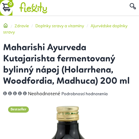
Prejsť
NÁKUPNÝ
na
obsah
KOŠÍK
Domov
Zdravie
Doplnky stravy a vitamíny
Ajurvédske doplnky
stravy
Maharishi Ayurveda
Kutajarishta fermentovaný
bylinný nápoj (Holarrhena,
Woodfordia, Madhuca) 200 ml
Priemerné
Neohodnotené
Podrobnosti hodnotenia
hodnotenie
produktu
je
0,0
Bestseller
z
5
hviezdičiek.