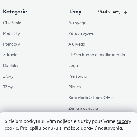
Kategorie
Témy
Všetky témy
Oblečenie
Acroyoga
Podložky
Zdravá výživa
Pomôcky
Ajurvéda
Zdravie
Liečivá hudba a muzikoterapia
Doplnky
Joga
Zľavy
Pre štúdia
Témy
Pilates
Kancelária & HomeOffice
Zen a meditácia
Aromaterapia
S cieľom poskytnúť vám najlepšie služby používame
súbory
cookie.
Pre lepšiu ponuku si môžete upraviť nastavenia.
Zdravý spánok