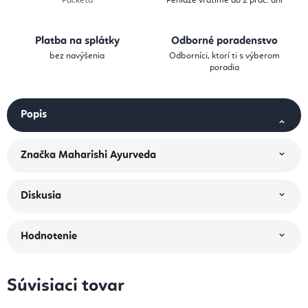
Packeta
Peniaze vrátime do 2 prac. dní
Platba na splátky
Odborné poradenstvo
bez navýšenia
Odborníci, ktorí ti s výberom
poradia
Popis
Značka
Maharishi Ayurveda
Diskusia
Hodnotenie
Súvisiaci tovar