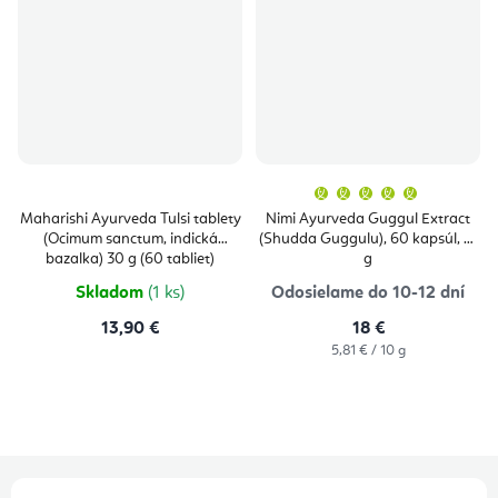
Priemern
hodnoten
produktu
Maharishi Ayurveda Tulsi tablety
Nimi Ayurveda Guggul Extract
je
(Ocimum sanctum, indická
(Shudda Guggulu), 60 kapsúl, 31
5,0
z
bazalka) 30 g (60 tabliet)
g
5
hviezdičie
Skladom
(1 ks)
Odosielame do 10-12 dní
13,90 €
18 €
Jednotková
5,81 € / 10 g
cena:
Z