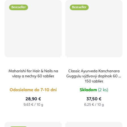
Bestseller
Bestseller
Maharishi for Hair & Nails na
Classic Ayurveda Kanchanara
vlasy a nechty 60 tabliet
Guggulu výživový doplnok 60 g,
150 tabliet
Odosielame do 7-10 dní
Skladom
(2 ks)
28,90 €
37,50 €
Jednotková
Jednotková
9,63 € / 10 g
6,25 € / 10 g
cena:
cena: