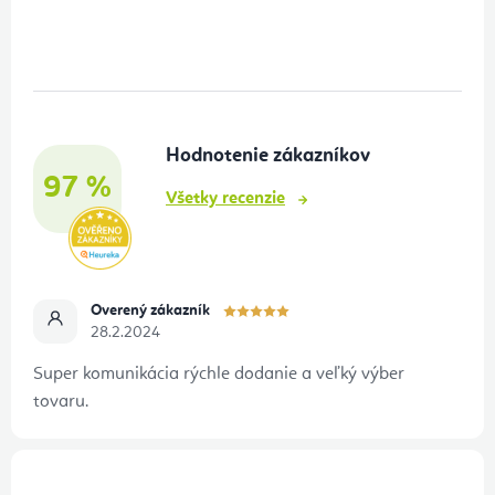
á
p
ä
t
Hodnotenie zákazníkov
i
97 %
e
Všetky recenzie
Overený zákazník
28.2.2024
Super komunikácia rýchle dodanie a veľký výber
tovaru.