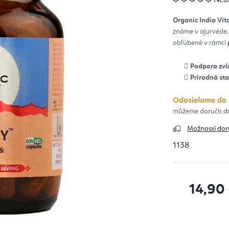
hod
pro
je
Organic India Vita
0,0
z
známe v ajurvéde
5
hvie
obľúbené v rámci
Podpora zvl
Prírodná sta
Odosielame do 
Možnosti dor
1138
14,90
Jednotková