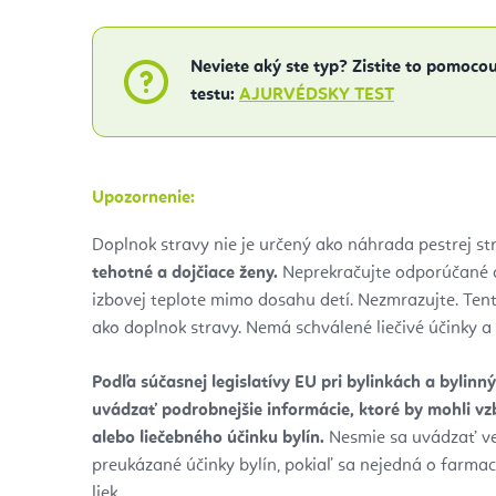
Neviete aký ste typ? Zistite to pomoc
testu:
AJURVÉDSKY TEST
Upozornenie:
Doplnok stravy nie je určený ako náhrada pestrej st
tehotné a dojčiace ženy.
Neprekračujte odporúčané d
izbovej teplote mimo dosahu detí. Nezmrazujte. Ten
ako doplnok stravy. Nemá schválené liečivé účinky a 
Podľa súčasnej legislatívy EU pri bylinkách a bylin
uvádzať podrobnejšie informácie, ktoré by mohli v
alebo liečebného účinku bylín.
Nesmie sa uvádzať v
preukázané účinky bylín, pokiaľ sa nejedná o farma
liek.