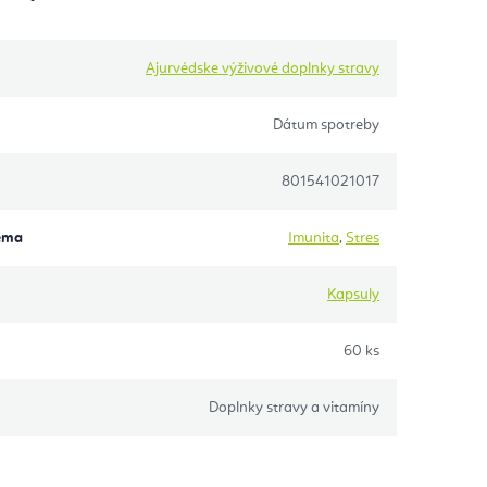
Ajurvédske výživové doplnky stravy
Dátum spotreby
801541021017
éma
Imunita
,
Stres
Kapsuly
60 ks
Doplnky stravy a vitamíny