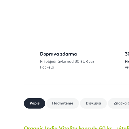
Doprava zdarma
3
Pri objednávke nad 80 EUR cez
Pl
Packeta
vr
Popis
Hodnotenie
Diskusia
Značka
O
Organic India Vitality kapsuly 60 ks - vitali