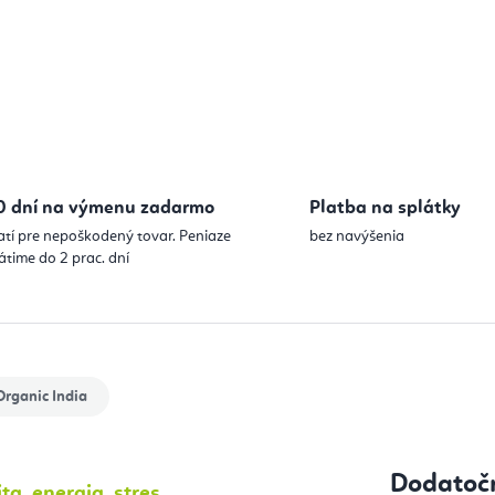
0 dní na výmenu zadarmo
Platba na splátky
atí pre nepoškodený tovar. Peniaze
bez navýšenia
átime do 2 prac. dní
rganic India
Dodatoč
ta, energia, stres