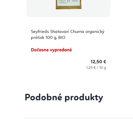
Seyfrieds Shatavari Churna organický
prášok 100 g, BIO
Dočasne vypredané
12,50 €
Jednotková
1,25 € / 10 g
cena:
Podobné produkty