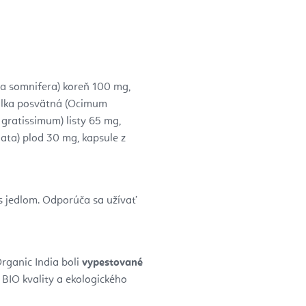
a somnifera) koreň 100 mg,
zalka posvätná (Ocimum
gratissimum) listy 65 mg,
ata) plod 30 mg, kapsule z
 s jedlom. Odporúča sa užívať
rganic India boli
vypestované
y BIO kvality a ekologického