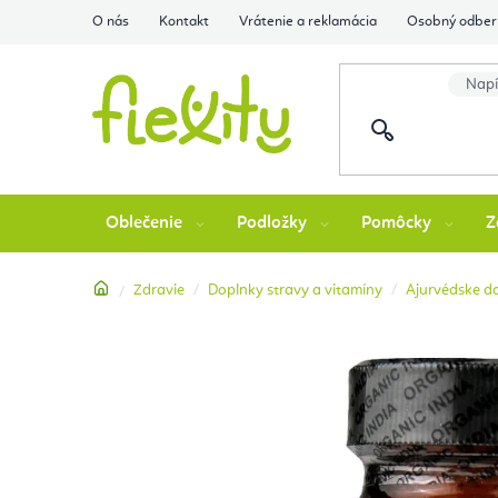
Prejsť
O nás
Kontakt
Vrátenie a reklamácia
Osobný odber 
na
obsah
Oblečenie
Podložky
Pomôcky
Z
Domov
Zdravie
Doplnky stravy a vitamíny
Ajurvédske d