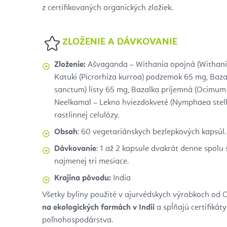
z certifikovaných organických zložiek.
Z
LOŽENIE A DÁVKOVANIE
Zloženie:
Ašvaganda – Withania opojná (Withani
Katuki (Picrorhiza kurroa) podzemok 65 mg, Ba
sanctum) listy 65 mg, Bazalka príjemná (Ocimum 
Neelkamal – Lekno hviezdokveté (Nymphaea stell
rastlinnej celulózy.
Obsah
: 60 vegetariánskych bezlepkových kapsúl.
Dávkovanie
: 1 až 2 kapsule dvakrát denne spolu
najmenej tri mesiace.
Krajina pôvodu:
India
Všetky byliny použité v ajurvédskych výrobkoch od O
na ekologických farmách v Indii
a spĺňajú certifikát
poľnohospodárstva.