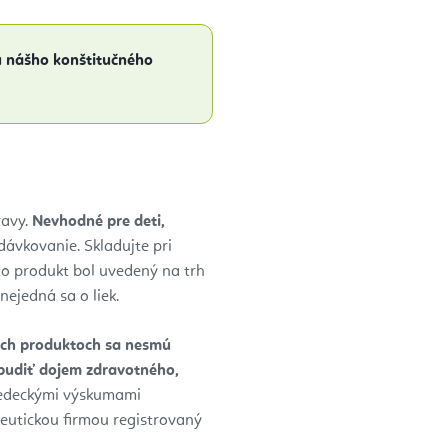
ou nášho konštitučného
ravy.
Nevhodné pre deti,
ávkovanie. Skladujte pri
to produkt bol uvedený na trh
nejedná sa o liek.
ných produktoch sa nesmú
zbudiť dojem zdravotného,
edeckými výskumami
ceutickou firmou registrovaný