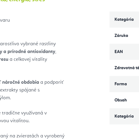
Kategória
ovaru
Záruka
arostlivo vybrané rastliny
 a prírodné antioxidanty
,
EAN
resu
a celkovej vitality
Zdravotná t
ť náročné obdobia
a podporiť
Forma
 extrakty spájané s
ýlom.
Obsah
je tradične využívaná v
Kategória
vou vitalitou.
vaný na zvieratách a vyrobený