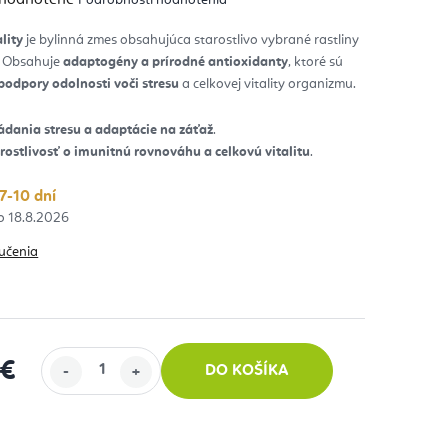
notenie
duktu
lity
je bylinná zmes obsahujúca starostlivo vybrané rastliny
. Obsahuje
adaptogény a prírodné antioxidanty
, ktoré sú
zdičiek.
podpory odolnosti voči stresu
a celkovej vitality organizmu.
ádania stresu a adaptácie na záťaž
.
rostlivosť o imunitnú rovnováhu a celkovú vitalitu
.
7-10 dní
18.8.2026
učenia
 €
DO KOŠÍKA
 cena: