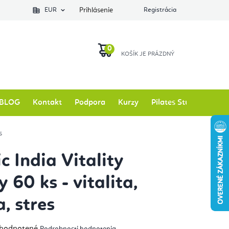
EUR
Prihlásenie
Registrácia
NÁKUPNÝ
KOŠÍK
BLOG
Kontakt
Podpora
Kurzy
Pilates Studio
Zna
s
c India Vitality
 60 ks - vitalita,
, stres
emerné
hodnotené
Podrobnosti hodnotenia