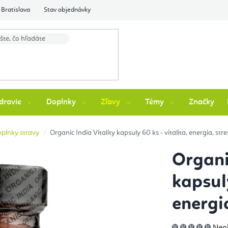
Bratislava
Stav objednávky
dravie
Doplnky
Zľavy
Témy
Značky
oplnky stravy
Organic India Vitality kapsuly 60 ks - vitalita, energia, stre
Organi
kapsuly
energia
Pri
Neo