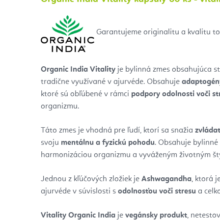
Garantujeme originalitu a kvalitu t
Organic India Vitality
je bylinná zmes obsahujúca st
tradične využívané v ajurvéde. Obsahuje
adaptogény
ktoré sú obľúbené v rámci
podpory odolnosti voči st
organizmu.
Táto zmes je vhodná pre ľudí, ktorí sa snažia
zvláda
svoju
mentálnu a fyzickú pohodu
. Obsahuje bylinné
harmonizáciou organizmu a vyváženým životným št
Jednou z kľúčových zložiek je
Ashwagandha
, ktorá 
ajurvéde v súvislosti s
odolnosťou voči stresu
a celko
Vitality Organic India
je
vegánsky produkt
, netesto