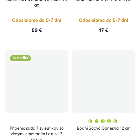
je
cm
5,0
z
5
hviezdičiek.
Odosielame do 5-7 dní
Odosielame do 5-7 dní
59 €
17 €
Bestseller
Priemern
hodnoten
produktu
Phoenix sada 7 svietnikov so
Bodhi Socha Ganesha 12 cm
je
zlatým lemovaním Lotus - 7
5,0
z
čakier