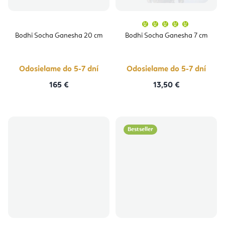
Priemern
hodnoten
produktu
Bodhi Socha Ganesha 20 cm
Bodhi Socha Ganesha 7 cm
je
5,0
z
5
hviezdičie
Odosielame do 5-7 dní
Odosielame do 5-7 dní
165 €
13,50 €
Bestseller