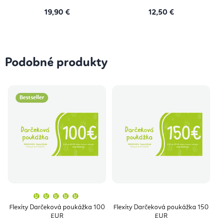
19,90 €
12,50 €
Podobné produkty
Bestseller
Priemerné
hodnotenie
produktu
Flexity Darčeková poukážka 100
Flexity Darčeková poukážka 150
je
EUR
EUR
5,0