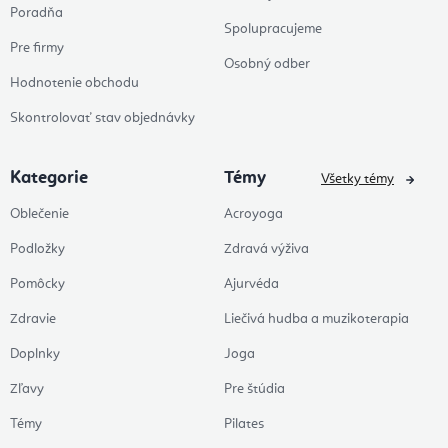
Poradňa
Spolupracujeme
Pre firmy
Osobný odber
Hodnotenie obchodu
Skontrolovať stav objednávky
Kategorie
Témy
Všetky témy
Oblečenie
Acroyoga
Podložky
Zdravá výživa
Pomôcky
Ajurvéda
Zdravie
Liečivá hudba a muzikoterapia
Doplnky
Joga
Zľavy
Pre štúdia
Témy
Pilates