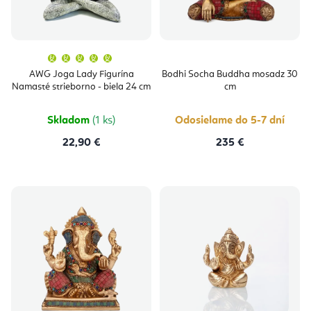
Priemerné
hodnotenie
produktu
AWG Joga Lady Figurína
Bodhi Socha Buddha mosadz 30
je
Namasté strieborno - biela 24 cm
cm
5,0
z
5
hviezdičiek.
Skladom
(1 ks)
Odosielame do 5-7 dní
22,90 €
235 €