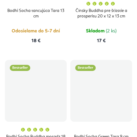
Priemern
hodnoten
produktu
Bodhi Socha tancujúca Tara 13
Čínsky Buddha pre šťastie a
je
cm
prosperitu 20 x 12 x 13 cm
5,0
z
5
hviezdičie
Odosielame do 5-7 dní
Skladom
(2 ks)
18 €
17 €
Bestseller
Bestseller
Priemerné
hodnotenie
produktu
Bodhi Socha Buddha mosadz 18
Bodhi Socha Green Tara 9 cm