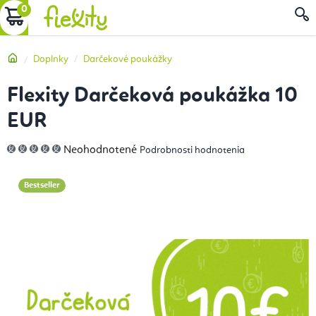
Prejsť
NÁKUPNÝ
na
obsah
KOŠÍK
Domov
Doplnky
Darčekové poukážky
Flexity Darčeková poukážka 10
EUR
Priemerné
Neohodnotené
Podrobnosti hodnotenia
hodnotenie
produktu
je
0,0
Bestseller
z
5
hviezdičiek.