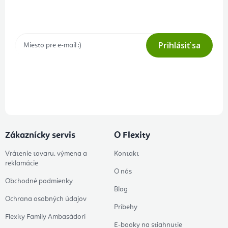
Tajné akcie, výpredaje a súťaže na váš e-mail
Prihlásiť sa
Prihlásením odberu súhlasíte s
podmienkami ochrany osobných
údajov
Zákaznícky servis
O Flexity
Vrátenie tovaru, výmena a
Kontakt
reklamácie
O nás
Obchodné podmienky
Blog
Ochrana osobných údajov
Príbehy
Flexity Family Ambasádori
E-booky na stiahnutie