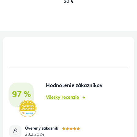
30 €
Z
á
p
ä
t
Hodnotenie zákazníkov
i
97 %
e
Všetky recenzie
Overený zákazník
28.2.2024