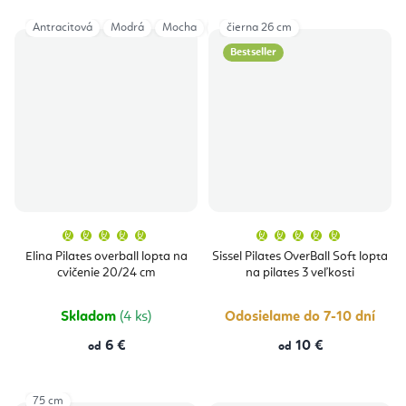
Antracitová
Modrá
Mocha
Šedá
čierna 26 cm
Azul
Vintage Rose
Soft
Bestseller
Priemerné
Priemern
hodnotenie
hodnoten
produktu
produktu
Elina Pilates overball lopta na
Sissel Pilates OverBall Soft lopta
je
je
cvičenie 20/24 cm
na pilates 3 veľkosti
5,0
5,0
z
z
5
5
hviezdičiek.
hviezdičie
Skladom
(4 ks)
Odosielame do 7-10 dní
6 €
10 €
od
od
75 cm