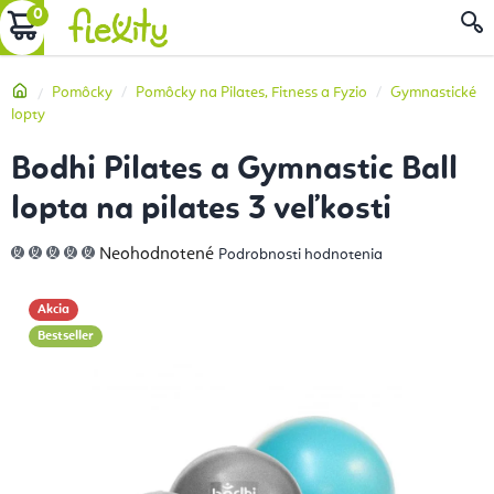
Prejsť
NÁKUPNÝ
na
obsah
KOŠÍK
Domov
Pomôcky
Pomôcky na Pilates, Fitness a Fyzio
Gymnastické
lopty
Bodhi Pilates a Gymnastic Ball
lopta na pilates 3 veľkosti
Priemerné
Neohodnotené
Podrobnosti hodnotenia
hodnotenie
produktu
je
0,0
Akcia
z
5
Bestseller
hviezdičiek.