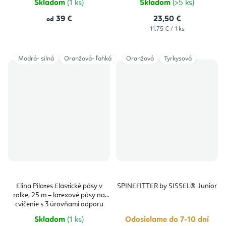
Skladom
(1 ks)
Skladom
(>5 ks)
39 €
23,50 €
od
Jednotková
11,75 € / 1 ks
cena:
Modrá- silná
Oranžová- ľahká
Oranžová
Tyrkysová
Elina Pilates Elastické pásy v
SPINEFITTER by SISSEL® Junior
rolke, 25 m – latexové pásy na
cvičenie s 3 úrovňami odporu
Skladom
(1 ks)
Odosielame do 7-10 dní