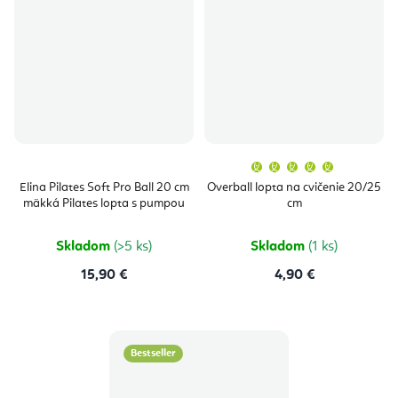
Priemern
hodnoten
produktu
Elina Pilates Soft Pro Ball 20 cm
Overball lopta na cvičenie 20/25
je
mäkká Pilates lopta s pumpou
cm
5,0
z
5
hviezdičie
Skladom
(>5 ks)
Skladom
(1 ks)
15,90 €
4,90 €
Bestseller