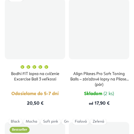
Priemerné
hodnotenie
produktu
Bodhi FIT lopta na cvičenie
Align Pilates Pro Soft Toning
je
Excercise Ball 3 veľkosti
Balls – záťažové lopty na Pilates
5,0
z
(pár)
5
hviezdičiek.
Odosielame do 5-7 dní
Skladom
(2 ks)
20,50 €
17,90 €
od
Black
Mocha
Soft pink
Grey
Fialová
Mint Green
Zelená
Bestseller