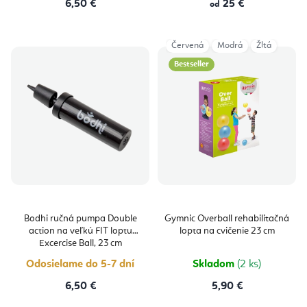
6,50 €
25 €
od
Červená
Modrá
Žltá
Bestseller
Bodhi ručná pumpa Double
Gymnic Overball rehabilitačná
action na veľkú FIT loptu
lopta na cvičenie 23 cm
Excercise Ball, 23 cm
Odosielame do 5-7 dní
Skladom
(2 ks)
6,50 €
5,90 €