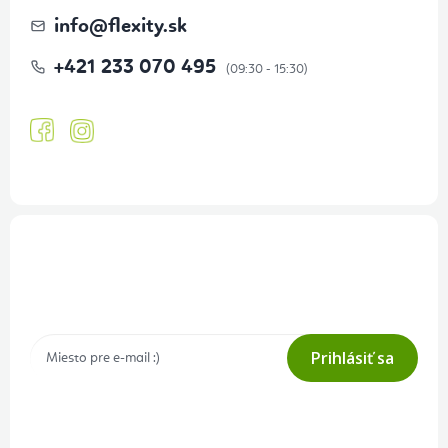
info
@
flexity.sk
+421 233 070 495
Prihlásenie odberu newslettera
Tajné akcie, výpredaje a súťaže na váš e-mail
Prihlásiť sa
Prihlásením odberu súhlasíte s
podmienkami ochrany osobných
údajov