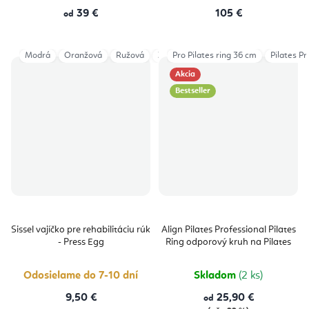
39 €
105 €
od
Modrá
Oranžová
Ružová
Zelená
Pro Pilates ring 36 cm
Pilates Pr
Akcia
Bestseller
Sissel vajíčko pre rehabilitáciu rúk
Align Pilates Professional Pilates
- Press Egg
Ring odporový kruh na Pilates
Odosielame do 7-10 dní
Skladom
(2 ks)
9,50 €
25,90 €
od