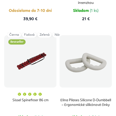
intenzitou
Odosielame do 7-10 dní
Skladom
(1 ks)
39,90 €
21 €
Čierna
Fialová
Zelená
Nástavec Trigger Tool
Rozšírenie 12 cm
Bestseller
Priemerné
hodnotenie
produktu
Sissel Spinefitter 86 cm
Elina Pilates Silicone D-Dumbbell
je
– Ergonomické silikónové činky
5,0
z
5
hviezdičiek.