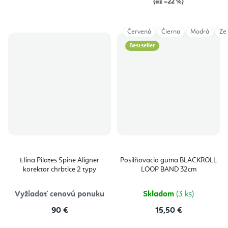
(až –22 %)
Červená
Čierna
Modrá
Ze
Bestseller
Elina Pilates Spine Aligner
Posilňovacia guma BLACKROLL
korektor chrbtice 2 typy
LOOP BAND 32cm
Vyžiadať cenovú ponuku
Skladom
(3 ks)
90 €
15,50 €