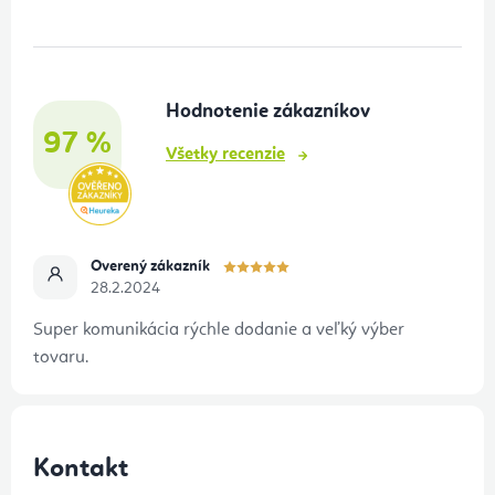
p
ä
t
Hodnotenie zákazníkov
i
97 %
e
Všetky recenzie
Overený zákazník
28.2.2024
Super komunikácia rýchle dodanie a veľký výber
tovaru.
Kontakt