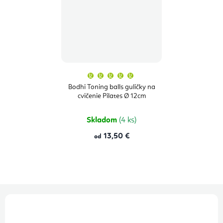
Priemerné
hodnotenie
produktu
Bodhi Toning balls guličky na
je
cvičenie Pilates Ø 12cm
5,0
z
5
hviezdičiek.
Skladom
(4 ks)
13,50 €
od
Z
á