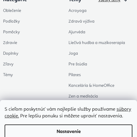
Všetky témy
Oblečenie
Acroyoga
Podložky
Zdravá výživa
Pomôcky
Ajurvéda
Zdravie
Liečivá hudba a muzikoterapia
Doplnky
Joga
Zľavy
Pre štúdia
Témy
Pilates
Kancelária & HomeOffice
Zen a meditácia
Aromaterapia
S cieľom poskytnúť vám najlepšie služby používame
súbory
cookie.
Pre lepšiu ponuku si môžete upraviť nastavenia.
Zdravý spánok
Naše obľúbené
Nastavenie