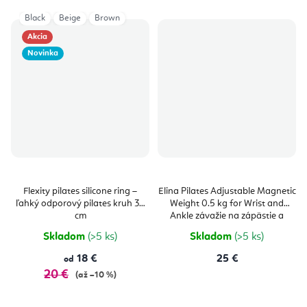
Black
Beige
Brown
Akcia
Novinka
Flexity pilates silicone ring –
Elina Pilates Adjustable Magnetic
ľahký odporový pilates kruh 34
Weight 0.5 kg for Wrist and
cm
Ankle závažie na zápästie a
členky 2 ks
Skladom
(>5 ks)
Skladom
(>5 ks)
18 €
25 €
od
20 €
(až –10 %)