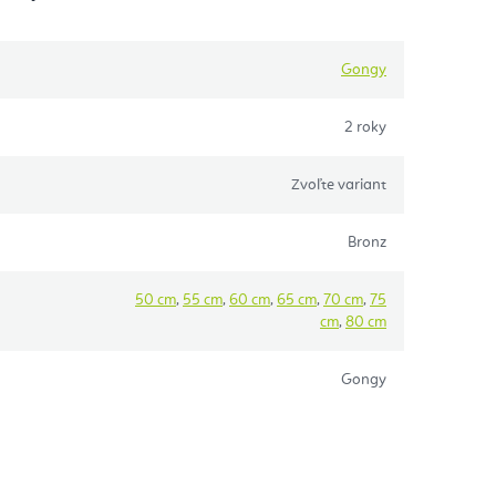
Gongy
2 roky
Zvoľte variant
Bronz
50 cm
,
55 cm
,
60 cm
,
65 cm
,
70 cm
,
75
cm
,
80 cm
Gongy