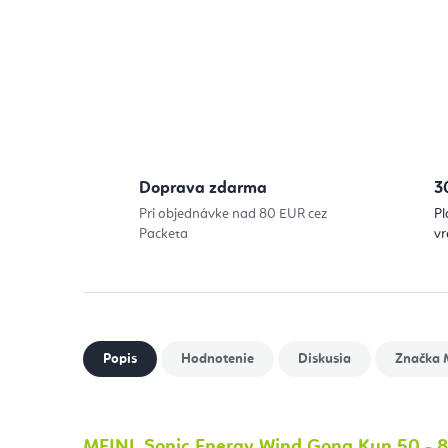
Doprava zdarma
3
Pri objednávke nad 80 EUR cez
Pl
Packeta
vr
Popis
Hodnotenie
Diskusia
Značka
M
MEINL Sonic Energy Wind Gong Kun 50 - 