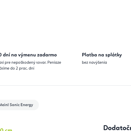
Jednotková
0 dní na výmenu zadarmo
Platba na splátky
atí pre nepoškodený tovar. Peniaze
bez navýšenia
átime do 2 prac. dní
einl Sonic Energy
Dodatoč
80 cm