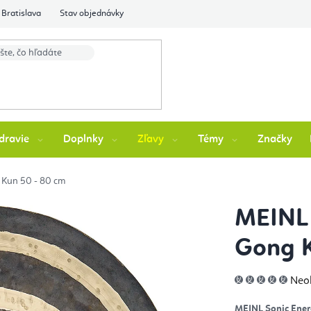
Bratislava
Stav objednávky
dravie
Doplnky
Zľavy
Témy
Značky
Kun 50 - 80 cm
MEINL 
Gong K
Pri
Neo
hod
pro
je
MEINL Sonic Ene
0,0