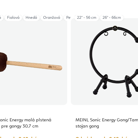
á
Fialová
Hnedá
Oranžová
Petrolejová
22" - 56 cm
Zelená
26'' - 66cm
onic Energy malá plstená
MEINL Sonic Energy Gong/Ta
 pre gongy 30,7 cm
stojan gong