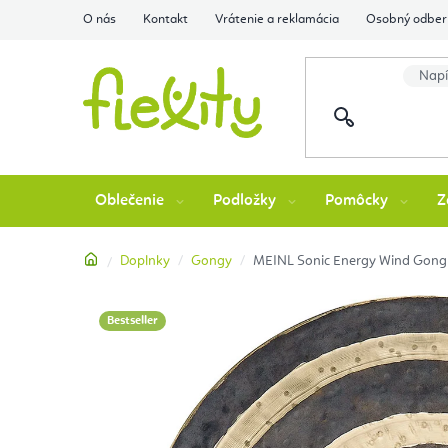
Prejsť
O nás
Kontakt
Vrátenie a reklamácia
Osobný odber 
na
obsah
Oblečenie
Podložky
Pomôcky
Z
Domov
Doplnky
Gongy
MEINL Sonic Energy Wind Gong 
Bestseller