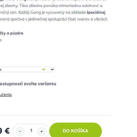
ej zliatiny. Táto zliatina ponúka mimoriadnu odolnosť a
zdičiek.
nčný tón. Každý Gong je vytvorený na základe
špeciálnej
 ktorá spočíva v jedinečnej spolupráci čísel, tvarov a vibrácií.
ičky a púzdra
a
učenia
9 €
DO KOŠÍKA