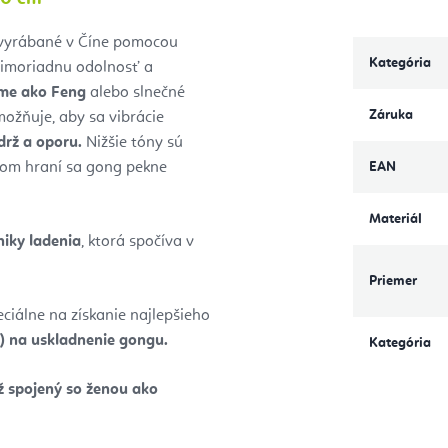
 vyrábané v Číne pomocou
Kategória
mimoriadnu odolnosť a
me ako Feng
alebo slnečné
Záruka
ožňuje, aby sa vibrácie
drž a oporu.
Nižšie tóny sú
jšom hraní sa gong pekne
EAN
Materiál
niky ladenia
, ktorá spočíva v
Priemer
iálne na získanie najlepšieho
) na uskladnenie gongu.
Kategória
ž spojený so ženou ako