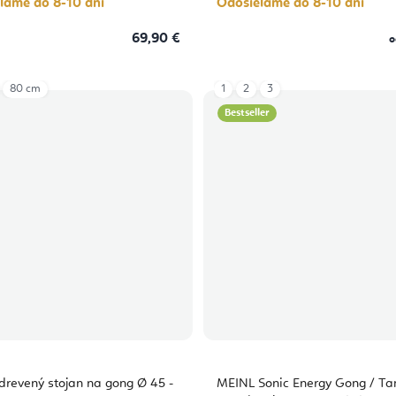
lame do 8-10 dní
Odosielame do 8-10 dní
69,90 €
o
80 cm
1
2
3
Bestseller
 drevený stojan na gong Ø 45 -
MEINL Sonic Energy Gong / T