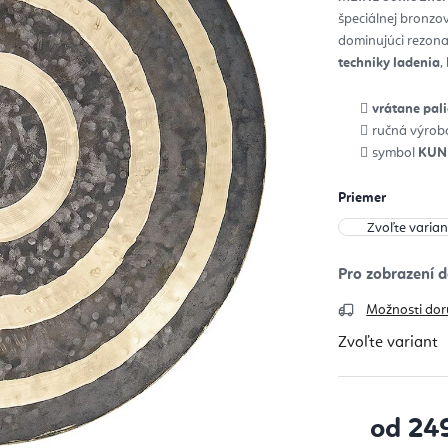
z
špeciálnej bronzov
5
hvie
dominujúci rezona
techniky ladenia
,
vrátane pal
ručná výrob
symbol
KUN
Priemer
Možnosti dor
Zvoľte variant
od
24