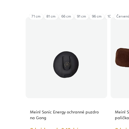
71 cm
81 cm
66 cm
91 cm
96 cm
101 cm
Červen
Meinl Sonic Energy ochranné puzdro
Meinl S
na Gong
palička