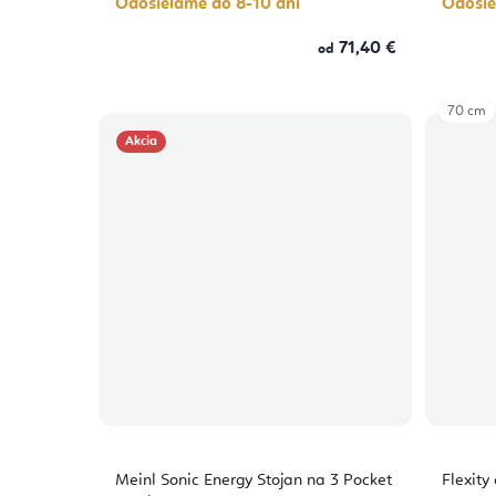
Odosielame do 8-10 dní
Odosie
71,40 €
od
70 cm
Akcia
Meinl Sonic Energy Stojan na 3 Pocket
Flexity