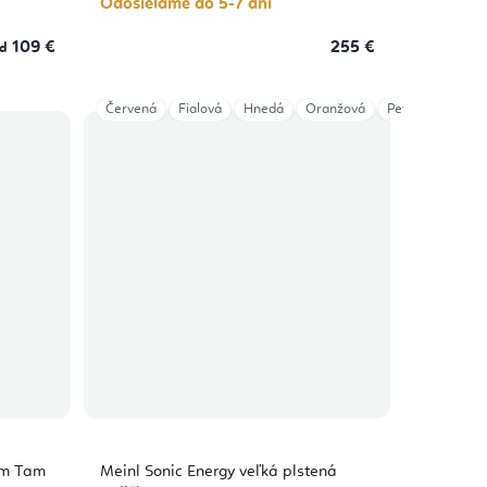
Odosielame do 5-7 dní
109 €
255 €
d
Červená
Fialová
Hnedá
Oranžová
Petrolejová
Z
am Tam
Meinl Sonic Energy veľká plstená