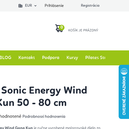
EUR
Prihlásenie
Registrácia
NÁKUPNÝ
KOŠÍK
BLOG
Kontakt
Podpora
Kurzy
Pilates Studio
Zna
Sonic Energy Wind
un 50 - 80 cm
emerné
hodnotené
Podrobnosti hodnotenia
notenie
duktu
rgy Wind Gong Kun
je ručne vyrobené majstrovské dielo zo