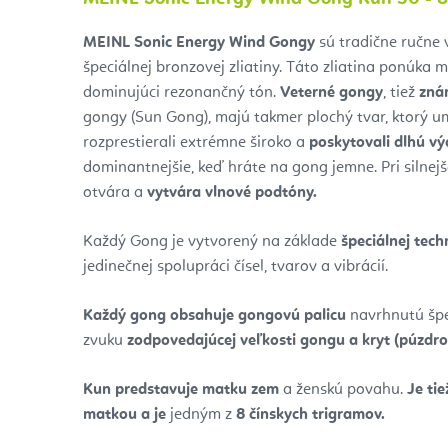
MEINL Sonic Energy Wind Gongy
sú tradične ručne
špeciálnej bronzovej zliatiny.
Táto zliatina ponúka 
dominujúci rezonančný tón.
Veterné gongy
, tiež
zná
gongy (Sun Gong), majú takmer plochý tvar, ktorý um
rozprestierali extrémne široko a
poskytovali dlhú vý
dominantnejšie, keď hráte na gong jemne. Pri silne
otvára a
vytvára vlnové podtóny.
Každý Gong je vytvorený na základe
špeciálnej tech
jedinečnej spolupráci čísel, tvarov a vibrácií.
Každý gong obsahuje gongovú palicu
navrhnutú špec
zvuku
zodpovedajúcej veľkosti gongu a kryt (púzdro
Kun predstavuje matku zem
a ženskú povahu.
Je tie
matkou a je
jedným z
8 čínskych trigramov.