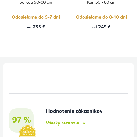
palicou 50-80 cm
Kun 50 - 80 cm
Odosielame do 5-7 dní
Odosielame do 8-10 dní
235 €
249 €
od
od
Z
á
p
ä
t
Hodnotenie zákazníkov
i
97 %
e
Všetky recenzie