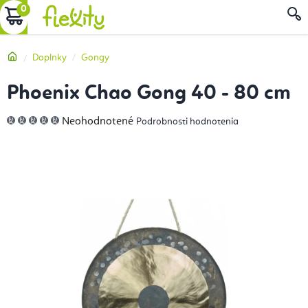
Prejsť
NÁKUPNÝ
na
obsah
KOŠÍK
Domov
Doplnky
Gongy
Phoenix Chao Gong 40 - 80 cm
Priemerné
Neohodnotené
Podrobnosti hodnotenia
hodnotenie
produktu
je
0,0
z
5
hviezdičiek.