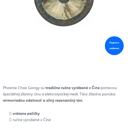
Doprava
zadarmo
Phoenix Chao Gongy sú
tradične ručne vyrábané v Číne
pomocou
špeciálnej zliatiny cínu a elektrolytickej medi.
Táto zliatina ponúka
mimoriadnu odolnosť a silný rezonančný tón.
vrátane paličky
ručne výrobené v Číne