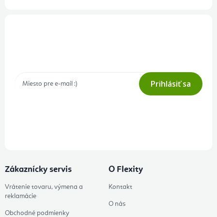
Prihlásenie odberu newslettera
Tajné akcie, výpredaje a súťaže na váš e-mail
Prihlásiť sa
Prihlásením odberu súhlasíte s
podmienkami ochrany osobných
údajov
Zákaznícky servis
O Flexity
Vrátenie tovaru, výmena a
Kontakt
reklamácie
O nás
Obchodné podmienky