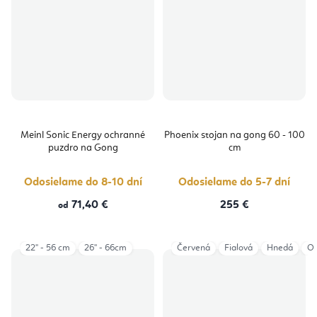
Meinl Sonic Energy ochranné
Phoenix stojan na gong 60 - 100
puzdro na Gong
cm
Odosielame do 8-10 dní
Odosielame do 5-7 dní
71,40 €
255 €
od
22" - 56 cm
26'' - 66cm
Červená
Fialová
Hnedá
Or