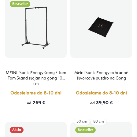
Bestseller
MEINL Sonic Energy Gong / Tam
Meinl Sonic Energy ochranné
Tam Stand stojan na gong 101
štvorcové puzdro na Gong
cm
Odosielame do 8-10 dní
Odosielame do 8-10 dní
269 €
39,90 €
od
od
50 cm
80 cm
Akcia
Bestseller