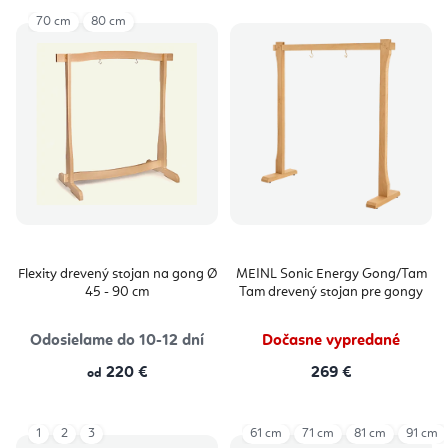
70 cm
80 cm
Flexity drevený stojan na gong Ø
MEINL Sonic Energy Gong/Tam
45 - 90 cm
Tam drevený stojan pre gongy
Odosielame do 10-12 dní
Dočasne vypredané
220 €
269 €
od
1
2
3
61 cm
71 cm
81 cm
91 cm