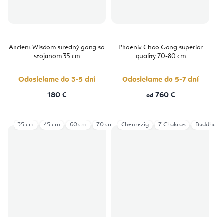
Ancient Wisdom stredný gong so
Phoenix Chao Gong superior
stojanom 35 cm
quality 70-80 cm
Odosielame do 3-5 dní
Odosielame do 5-7 dní
180 €
760 €
od
35 cm
45 cm
60 cm
70 cm
Chenrezig
7 Chakras
Buddha