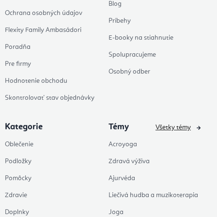
Blog
Ochrana osobných údajov
Príbehy
Flexity Family Ambasádori
E-booky na stiahnutie
Poradňa
Spolupracujeme
Pre firmy
Osobný odber
Hodnotenie obchodu
Skontrolovať stav objednávky
Kategorie
Témy
Všetky témy
Oblečenie
Acroyoga
Podložky
Zdravá výživa
Pomôcky
Ajurvéda
Zdravie
Liečivá hudba a muzikoterapia
Doplnky
Joga