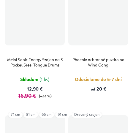
Meinl Sonic Energy Stojan na 3
Phoenix ochranné puzdro na
Pocket Steel Tongue Drums
Wind Gong
Skladom
(1 ks)
Odosielame do 5-7 dní
12,90 €
20 €
od
16,90 €
(–23 %)
71 cm
81 cm
66 cm
91 cm
96 cm
Drevený stojan
101 cm