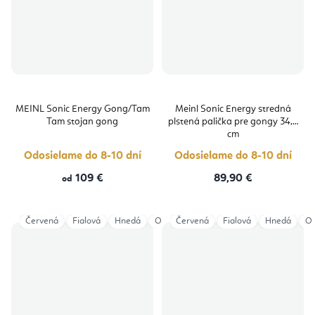
MEINL Sonic Energy Gong/Tam
Meinl Sonic Energy stredná
Tam stojan gong
plstená palička pre gongy 34,5
cm
Odosielame do 8-10 dní
Odosielame do 8-10 dní
109 €
89,90 €
od
Červená
Fialová
Hnedá
Oranžová
Červená
Petrolejová
Fialová
Hnedá
Zelená
Or