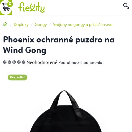
Prejsť
NÁKUPNÝ
na
obsah
KOŠÍK
Domov
Doplnky
Gongy
Stojany na gongy a príslušenstvo
Phoenix ochranné puzdro na
Wind Gong
Priemerné
Neohodnotené
Podrobnosti hodnotenia
hodnotenie
produktu
je
0,0
Bestseller
z
5
hviezdičiek.