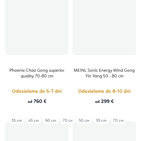
Phoenix Chao Gong superior
MEINL Sonic Energy Wind Gong
quality 70-80 cm
Yin Yang 50 - 80 cm
Odosielame do 5-7 dní
Odosielame do 8-10 dní
760 €
299 €
od
od
35 cm
45 cm
60 cm
70 cm
50 cm
55 cm
70 cm