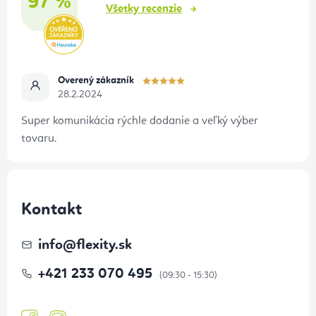
97 %
e
Všetky recenzie
Overený zákazník
28.2.2024
Super komunikácia rýchle dodanie a veľký výber
tovaru.
Kontakt
info
@
flexity.sk
+421 233 070 495