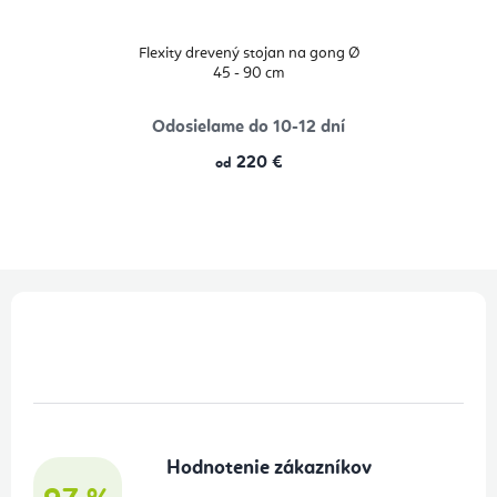
Flexity drevený stojan na gong Ø
45 - 90 cm
Odosielame do 10-12 dní
220 €
od
Z
á
p
ä
t
Hodnotenie zákazníkov
i