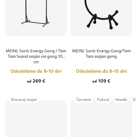
MEINL Sonic Energy Gong / Tam
MEINL Sonic Energy Gong/Tam
Tam Stand stojan na gong 101
Tam stojan gong
cm
Odosielame do 8-10 dní
Odosielame do 8-10 dní
269 €
109 €
od
od
Drevený stojan
Červená
Fialová
Hnedá
Or