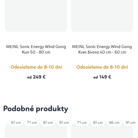
MEINL Sonic Energy Wind Gong
MEINL Sonic Energy Wind Gong
Kun 50 - 80 cm
Kvet života 40 cm - 60 cm
Odosielame do 8-10 dní
Odosielame do 8-10 dní
249 €
149 €
od
od
Podobné produkty
61 cm
71 cm
81 cm
91 cm
101 cm
71 cm
81 cm
66 cm
91 cm