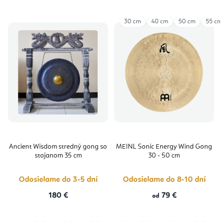
30 cm
40 cm
50 cm
55 c
Ancient Wisdom stredný gong so
MEINL Sonic Energy Wind Gong
stojanom 35 cm
30 - 50 cm
Odosielame do 3-5 dní
Odosielame do 8-10 dní
180 €
79 €
od