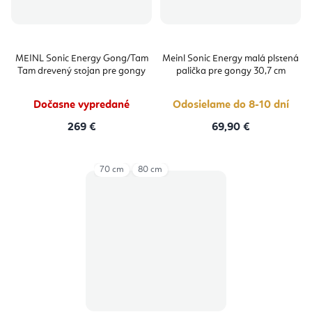
MEINL Sonic Energy Gong/Tam
Meinl Sonic Energy malá plstená
Tam drevený stojan pre gongy
palička pre gongy 30,7 cm
Dočasne vypredané
Odosielame do 8-10 dní
269 €
69,90 €
70 cm
80 cm