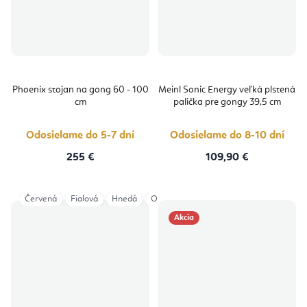
Phoenix stojan na gong 60 - 100
Meinl Sonic Energy veľká plstená
cm
palička pre gongy 39,5 cm
Odosielame do 5-7 dní
Odosielame do 8-10 dní
255 €
109,90 €
Červená
Fialová
Hnedá
Oranžová
Petrolejová
Zelená
Akcia