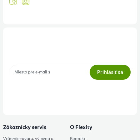
Prihlásenie odberu newslettera
Tajné akcie, výpredaje a súťaže na váš e-mail
Prihlásiť sa
Prihlásením odberu súhlasíte s
podmienkami ochrany osobných
údajov
Zákaznícky servis
O Flexity
Vrátenie tovaru, výmena a
Kontakt