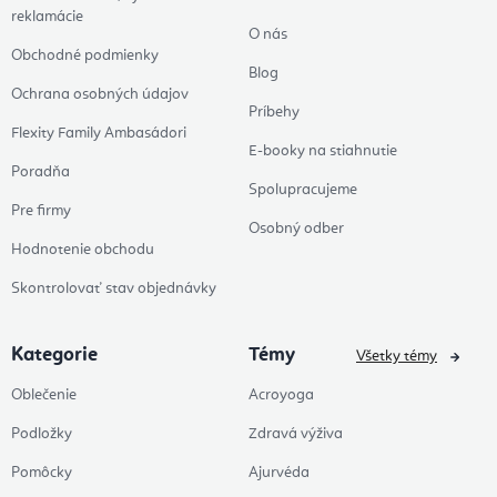
reklamácie
O nás
Obchodné podmienky
Blog
Ochrana osobných údajov
Príbehy
Flexity Family Ambasádori
E-booky na stiahnutie
Poradňa
Spolupracujeme
Pre firmy
Osobný odber
Hodnotenie obchodu
Skontrolovať stav objednávky
Kategorie
Témy
Všetky témy
Oblečenie
Acroyoga
Podložky
Zdravá výživa
Pomôcky
Ajurvéda