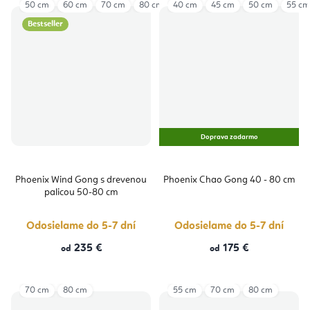
50 cm
60 cm
70 cm
80 cm
40 cm
45 cm
50 cm
55 cm
Bestseller
Doprava zadarmo
Phoenix Wind Gong s drevenou
Phoenix Chao Gong 40 - 80 cm
palicou 50-80 cm
Odosielame do 5-7 dní
Odosielame do 5-7 dní
235 €
175 €
od
od
70 cm
80 cm
55 cm
70 cm
80 cm