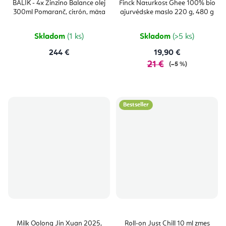
produktu
produktu
BALÍK - 4x Zinzino Balance olej
Finck Naturkost Ghee 100% bio
je
je
300ml Pomaranč, citrón, mäta
ajurvédske maslo 220 g, 480 g
5,0
4,7
z
z
5
5
hviezdičiek.
hviezdičie
Skladom
(1 ks)
Skladom
(>5 ks)
244 €
19,90 €
21 €
(–5 %)
Bestseller
Milk Oolong Jin Xuan 2025,
Roll-on Just Chill 10 ml zmes