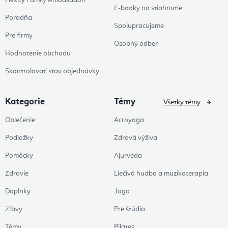
E-booky na stiahnutie
Poradňa
Spolupracujeme
Pre firmy
Osobný odber
Hodnotenie obchodu
Skontrolovať stav objednávky
Kategorie
Témy
Všetky témy
Oblečenie
Acroyoga
Podložky
Zdravá výživa
Pomôcky
Ajurvéda
Zdravie
Liečivá hudba a muzikoterapia
Doplnky
Joga
Zľavy
Pre štúdia
Témy
Pilates