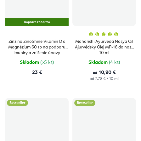
Doprava zadarmo
Priemern
hodnoten
produktu
Zinzino ZinoShine Vitamín D a
Maharishi Ayurveda Nasya Oil
je
Magnézium 60 tb na podporu
Ajurvédsky Olej MP-16 do nosa
5,0
z
imunity a zníženie únavy
10 ml
5
hviezdičie
Skladom
(>5 ks)
Skladom
(4 ks)
23 €
10,90 €
od
Jednotková
od 7,78 € / 10 ml
cena:
Bestseller
Bestseller