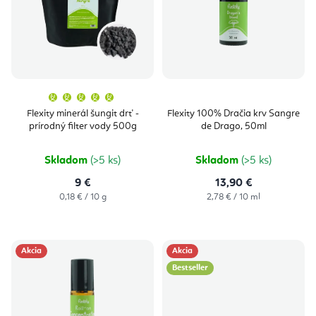
i
u
s
k
p
t
r
o
o
v
Priemerné
hodnotenie
produktu
d
Flexity minerál šungit drť -
Flexity 100% Dračia krv Sangre
je
prírodný filter vody 500g
de Drago, 50ml
5,0
u
z
5
hviezdičiek.
k
Skladom
(>5 ks)
Skladom
(>5 ks)
t
9 €
13,90 €
Jednotková
Jednotková
0,18 € / 10 g
2,78 € / 10 ml
o
cena:
cena:
v
Akcia
Akcia
Bestseller