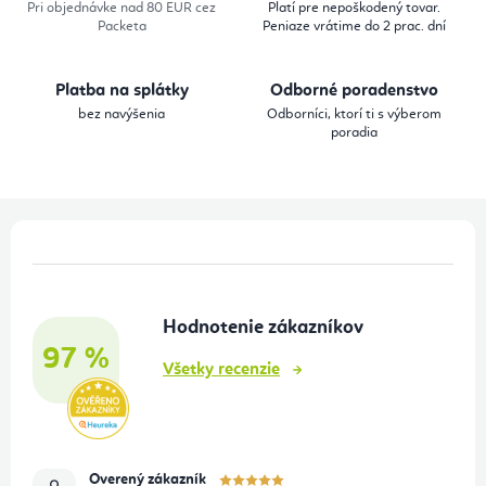
e
e
Pri objednávke nad 80 EUR cez
Platí pre nepoškodený tovar.
Packeta
Peniaze vrátime do 2 prac. dní
p
r
Platba na splátky
Odborné poradenstvo
v
bez navýšenia
Odborníci, ktorí ti s výberom
k
poradia
y
v
ý
Z
p
á
i
p
s
Hodnotenie zákazníkov
ä
u
97 %
t
Všetky recenzie
i
e
Overený zákazník