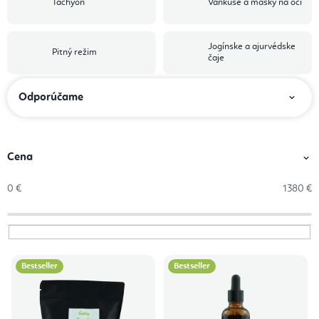
Tachyon
Vankúše a masky na oči
Jogínske a ajurvédske
Pitný režim
čaje
R
Odporúčame
a
d
e
Cena
n
0
€
1380
€
i
e
p
V
r
Bestseller
Bestseller
ý
o
p
d