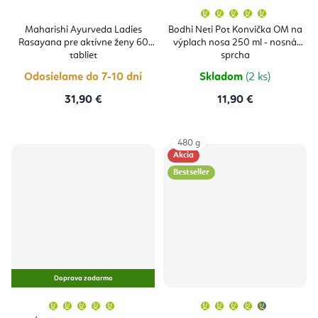
Priemern
hodnoten
produktu
Maharishi Ayurveda Ladies
Bodhi Neti Pot Konvička OM na
je
Rasayana pre aktívne ženy 60
výplach nosa 250 ml - nosná
5,0
z
tabliet
sprcha
5
hviezdičie
Odosielame do 7-10 dní
Skladom
(2 ks)
31,90 €
11,90 €
480 g
Akcia
Bestseller
Doprava zadarmo
Priemerné
Priemern
hodnotenie
hodnoten