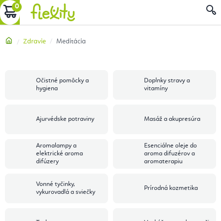
Prejsť
NÁKUPNÝ
na
obsah
KOŠÍK
Domov
Zdravie
Meditácia
Očistné pomôcky a
Doplnky stravy a
hygiena
vitamíny
Ajurvédske potraviny
Masáž a akupresúra
Aromalampy a
Esenciálne oleje do
elektrické aroma
aroma difuzérov a
difúzery
aromaterapiu
Vonné tyčinky,
Prírodná kozmetika
vykurovadlá a sviečky