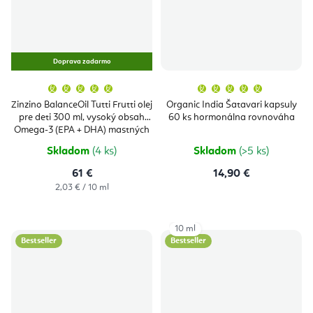
Doprava zadarmo
Priemerné
Priemern
hodnotenie
hodnoten
produktu
produktu
Zinzino BalanceOil Tutti Frutti olej
Organic India Šatavari kapsuly
je
je
pre deti 300 ml, vysoký obsah
60 ks hormonálna rovnováha
5,0
5,0
z
z
Omega-3 (EPA + DHA) mastných
5
5
kyselín
hviezdičiek.
hviezdičie
Skladom
(4 ks)
Skladom
(>5 ks)
61 €
14,90 €
Jednotková
2,03 € / 10 ml
cena:
10 ml
Bestseller
Bestseller