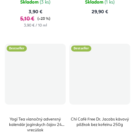
Skladom
(3 ks)
Skladom
(1 ks)
3,90 €
29,90 €
5,10 €
(–23 %)
Jednotková
3,90 € / 10 ml
cena:
Bestseller
Bestseller
Yogi Tea vianočný adventný
Chi Café Free Dr. Jacobs kávový
kalendár jogínskych čajov 24
pôžitok bez kofeínu 250g
vrecúšok