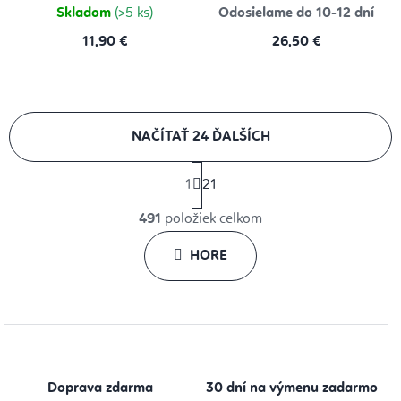
Skladom
(>5 ks)
Odosielame do 10-12 dní
11,90 €
26,50 €
NAČÍTAŤ 24 ĎALŠÍCH
S
1
21
t
O
r
491
položiek celkom
v
á
l
HORE
n
k
á
o
d
v
a
a
c
n
i
i
Doprava zdarma
30 dní na výmenu zadarmo