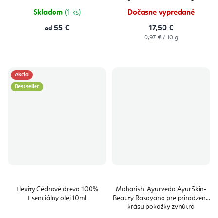
5
5
hviezdičiek.
hviezdičie
Skladom
(1 ks)
Dočasne vypredané
55 €
17,50 €
od
Jednotková
0,97 € / 10 g
cena:
Akcia
Bestseller
Flexity Cédrové drevo 100%
Maharishi Ayurveda AyurSkin-
Esenciálny olej 10ml
Beauty Rasayana pre prirodzenú
krásu pokožky zvnútra