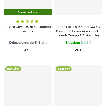
Doprava zadarmo
Priemerné
hodnotenie
produktu
Zinzino Xtend 60 tb na podporu
Zinzino BalanceOil olej 100 ml,
je
imunity
Pomaranč-Citrón-Mäta vysoký
5,0
z
obsah Omega-3 (EPA + DHA)
5
mastných kyselín
hviezdičiek.
Odosielame do 3-6 dní
Skladom
(>5 ks)
47 €
26 €
Bestseller
Bestseller