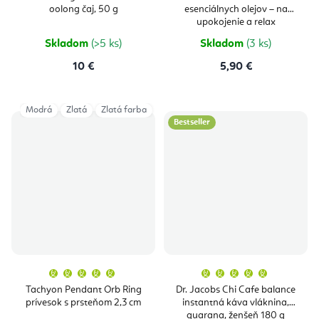
oolong čaj, 50 g
esenciálnych olejov – na
upokojenie a relax
Skladom
(>5 ks)
Skladom
(3 ks)
10 €
5,90 €
Modrá
Zlatá
Zlatá farba
Bestseller
Priemerné
Priemern
hodnotenie
hodnoten
produktu
produktu
Tachyon Pendant Orb Ring
Dr. Jacobs Chi Cafe balance
je
je
prívesok s prsteňom 2,3 cm
instantná káva vláknina,
5,0
5,0
z
z
guarana, ženšeň 180 g