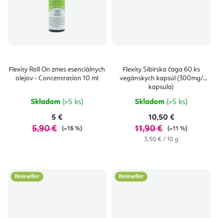
Flexity Roll On zmes esenciálnych
Flexity Sibírska čaga 60 ks
olejov - Concentration 10 ml
vegánskych kapsúl (300mg/
kapsula)
Skladom
(>5 ks)
Skladom
(>5 ks)
5 €
10,50 €
5,90 €
11,90 €
(–15 %)
(–11 %)
Jednotková
3,50 € / 10 g
cena:
Bestseller
Bestseller