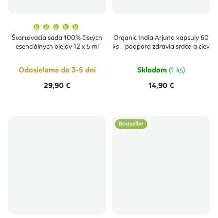
Priemerné
hodnotenie
produktu
Štartovacia sada 100% čistých
Organic India Arjuna kapsuly 60
je
esenciálnych olejov 12 x 5 ml
ks – podpora zdravia srdca a ciev
5,0
z
5
hviezdičiek.
Odosielame do 3-5 dní
Skladom
(1 ks)
29,90 €
14,90 €
Bestseller