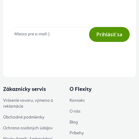
Prihlásenie odberu newslettera
Tajné akcie, výpredaje a súťaže na váš e-mail
Prihlásiť sa
Prihlásením odberu súhlasíte s
podmienkami ochrany osobných
údajov
Zákaznícky servis
O Flexity
Vrátenie tovaru, výmena a
Kontakt
reklamácie
O nás
Obchodné podmienky
Blog
Ochrana osobných údajov
Príbehy
Flexity Family Ambasádori