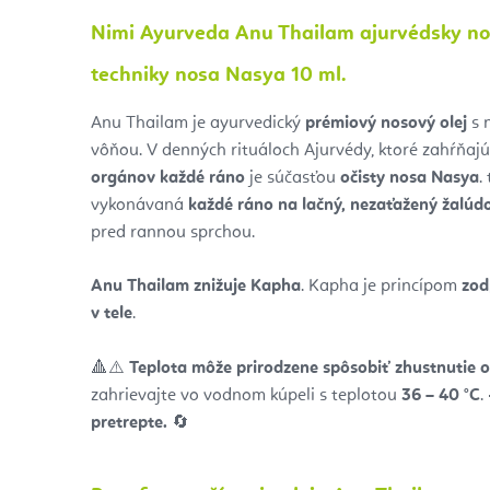
Nimi Ayurveda Anu Thailam ajurvédsky nos
techniky nosa Nasya 10 ml.
Anu Thailam je ayurvedický
prémiový nosový olej
s 
vôňou. V denných rituáloch Ajurvédy, ktoré zahŕňaj
orgánov každé ráno
je súčasťou
očisty nosa Nasya
.
vykonávaná
každé ráno na lačný, nezaťažený žalúd
pred rannou sprchou.
Anu Thailam znižuje Kapha
. Kapha je princípom
zod
v tele
.
🔺⚠️
Teplota môže prirodzene spôsobiť zhustnutie o
zahrievajte vo vodnom kúpeli s teplotou
36 – 40 °C
.
pretrepte.
🔄