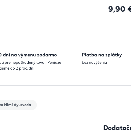
9,90 
Jednotková
0 dní na výmenu zadarmo
Platba na splátky
atí pre nepoškodený tovar. Peniaze
bez navýšenia
átime do 2 prac. dní
ka
Nimi Ayurveda
Dodatoč