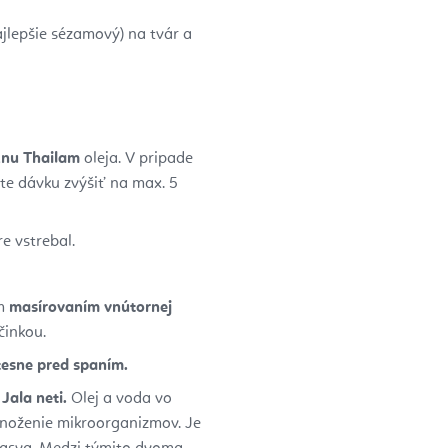
ajlepšie sézamový) na tvár a
Anu Thailam
oleja. V pripade
te dávku zvýšiť na max. 5
e vstrebal.
ým
masírovaním vnútornej
činkou.
 tesne pred spaním.
Jala neti.
Olej a voda vo
noženie mikroorganizmov. Je