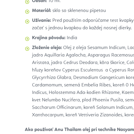
Obsah:
10 ml.
Materiál:
sklo so sklenenou pipetou
Užívanie:
Pred použitím odporúčame test kvapk
začať s jednou kvapkou do každej nosnej dierky.
Krajina pôvodu:
India
Zloženie oleja:
Olej z oleja Sesamum Indicum, La
jadro Aquillaria Agalocha, Asparagus Racemosu
Aristata, jadro Cedrus Deodara, kôra škorice, Col
hľuzy koreňov Cyperus Esculentus a Cyperus Ro
Glycyrrhiza Glabra, Desmodium Gangeticum kore
Cardamomum, semená Embelia Ribes, koreň 0 
Indicus, Holostemma Ada-kodien Rhizome, Kaem
kvet Nelumbo Nucifera, plod Phoenix Pusila, s
Saccharum Officinarum, koreň Solanum Indicum
Xanthocarpum, koreň Vettiveria Zizanoides, kore
Ako používať Anu Thailam olej pri technike Nasyam