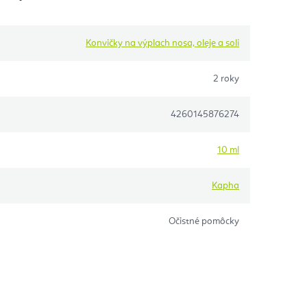
Konvičky na výplach nosa, oleje a soli
2 roky
4260145876274
10 ml
Kapha
Očistné pomôcky