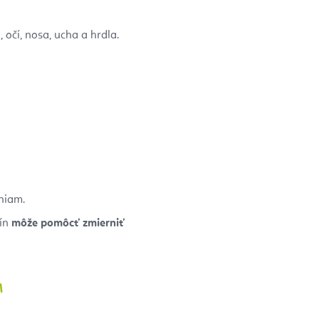
 očí, nosa, ucha a hrdla.
niam.
tín
môže pomôcť zmierniť
M