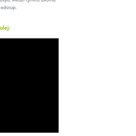
Nasya. Medzi týmito dvoma
 odstup.
olej: