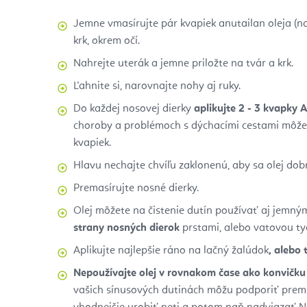
Jemne vmasírujte pár kvapiek anutailan oleja (n
krk, okrem očí.
Nahrejte uterák a jemne priložte na tvár a krk.
Ľahnite si, narovnajte nohy aj ruky.
Do každej nosovej dierky
aplikujte 2 - 3 kvapky 
choroby a problémoch s dýchacími cestami môže
kvapiek.
Hlavu nechajte chvíľu zaklonenú, aby sa olej dobr
Premasírujte nosné dierky.
Olej môžete na čistenie dutín používať aj jemn
strany nosných dierok
prstami, alebo vatovou ty
Aplikujte najlepšie ráno na lačný žalúdok
, alebo
Nepoužívajte olej v rovnakom čase ako konvičku 
vašich sínusových dutinách môžu podporiť prem