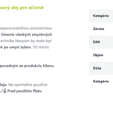
ový olej pre očistné
Kategória
neporovnateľnou aromatickou
Záruka
ú
čistenie všetkých zmyslových
 technika Nasyam by mala byť
EAN
ok po umytí zubov
, 30 minút
Objem
povedným za produkciu hlienu
Dóša
Kategória
leja.
Na optimálne použitie
 🛁🌡️
Pred použitím fľašu