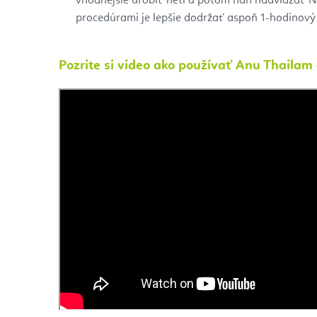
vhodnejšie urobiť neti a potom naň nadviazať 
procedúrami je lepšie dodržať aspoň 1-hodinový
Pozrite si video ako používať Anu Thailam 