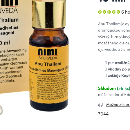
Pri
6 h
hod
pro
je
Anu Thailam je ay
5,0
z
aromatickou vôňou
5
hvie
všetkých zmyslov
masážneho oleja), 
ájurvédskou čiern
pre
tradičn
vhodný po p
znižuje Kap
Skladom
(>5 ks
Možnosti dor
7044