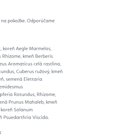
y na pokožke. Odporúčame
c, koreň Aegle Marmelos,
s Rhizome, kmeň Berberis
eus Aromaticus celá rastlina,
tundus, Cuberus ružový, kmeň
ň, semená Elettaria
Hemidesmus
pferia Rotundus, Rhizome,
emená Prunus Mahaleb, kmeň
, koreň Solanum
ň Psuedarthria Viscida.
: