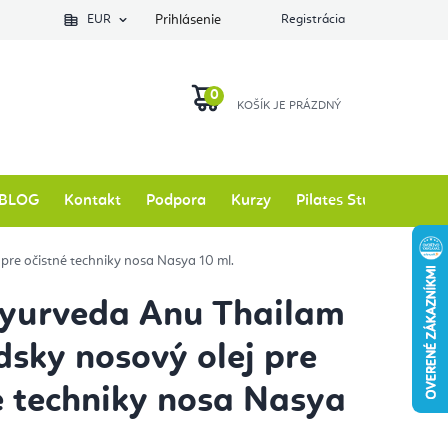
EUR
Prihlásenie
Registrácia
NÁKUPNÝ
KOŠÍK
BLOG
Kontakt
Podpora
Kurzy
Pilates Studio
Zna
pre očistné techniky nosa Nasya 10 ml.
yurveda Anu Thailam
dsky nosový olej pre
é techniky nosa Nasya