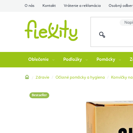
Prejsť
O nás
Kontakt
Vrátenie a reklamácia
Osobný odber 
na
obsah
Oblečenie
Podložky
Pomôcky
Z
Domov
Zdravie
Očistné pomôcky a hygiena
Konvičky na 
Bestseller