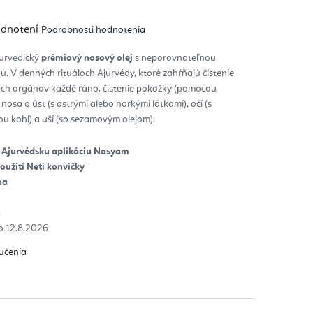
emerné
odnotení
Podrobnosti hodnotenia
notenie
duktu
urvedický
prémiový nosový olej
s neporovnateľnou
. V denných rituáloch Ajurvédy, ktoré zahŕňajú čistenie
zdičiek.
ých orgánov každé ráno, čistenie pokožky (pomocou
nosa a úst (s ostrými alebo horkými látkami), očí (s
ou kohl) a uší (so sezamovým olejom).
ú Ajurvédsku aplikáciu Nasyam
oužití Neti konvičky
ha
)
12.8.2026
učenia