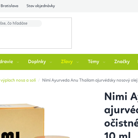
Bratislava
Stav objednávky
dravie
Doplnky
Zľavy
Témy
Značky
výplach nosa a soli
Nimi Ayurveda Anu Thailam ajurvédsky nosový olej 
Nimi A
ajurvé
očistn
10 ml.