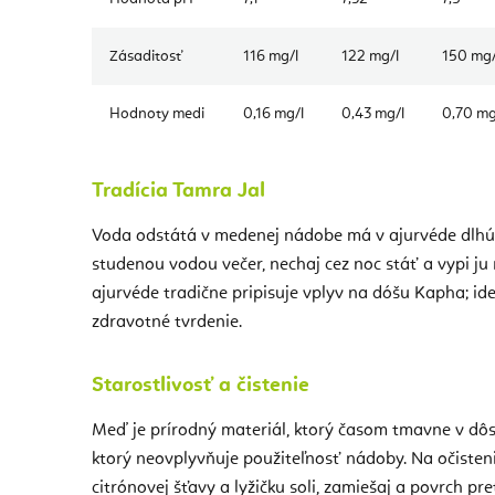
Zásaditosť
116 mg/l
122 mg/l
150 mg/
Hodnoty medi
0,16 mg/l
0,43 mg/l
0,70 mg
Tradícia Tamra Jal
Voda odstátá v medenej nádobe má v ajurvéde dlhú 
studenou vodou večer, nechaj cez noc stáť a vypi ju
ajurvéde tradične pripisuje vplyv na dóšu Kapha; ide
zdravotné tvrdenie.
Starostlivosť a čistenie
Meď je prírodný materiál, ktorý časom tmavne v dôsl
ktorý neovplyvňuje použiteľnosť nádoby. Na očistenie
citrónovej šťavy a lyžičku soli, zamiešaj a povrch p