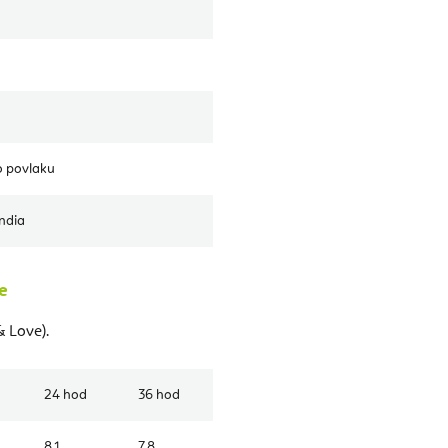
o povlaku
India
e
& Love).
24 hod
36 hod
8,1
7,8