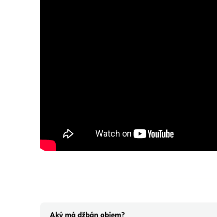
Aký má džbán objem?