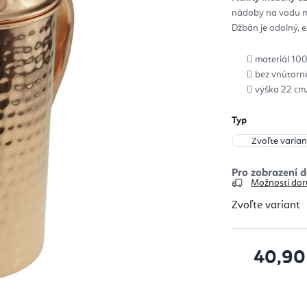
z
nádoby na vodu maj
5
hvie
Džbán je odolný, e
materiál 100
bez vnútorné
výška 22 cm,
Typ
Možnosti dor
Zvoľte variant
40,90
Jednotková