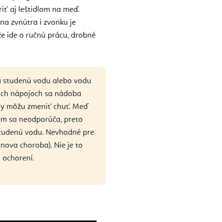
iť aj leštidlom na meď.
a zvnútra i zvonku je
že ide o ručnú prácu, drobné
a studenú vodu alebo vodu
úcich nápojoch sa nádoba
tiny môžu zmeniť chuť. Meď
jem sa neodporúča, preto
studenú vodu. Nevhodné pre
nova choroba). Nie je to
 ochorení.