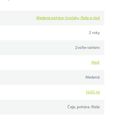
Medené poháre, hrnčeky, flaše a riad
2 roky
Zvoľte variant
Meď
Medená
1400 ml
Čaje, poháre, fľaše