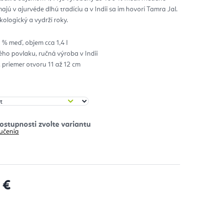
ú v ajurvéde dlhú tradíciu a v Indii sa im hovorí Tamra Jal.
zdičiek.
kologický a vydrží roky.
 % meď, objem cca 1,4 l
ho povlaku, ručná výroba v Indii
 priemer otvoru 11 až 12 cm
učenia
 €
 cena: