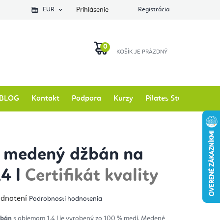
EUR
Prihlásenie
Registrácia
NÁKUPNÝ
KOŠÍK
BLOG
Kontakt
Podpora
Kurzy
Pilates Studio
Zna
y medený džbán na
,4 l
Certifikát kvality
emerné
odnotení
Podrobnosti hodnotenia
notenie
duktu
žbán
s objemom 1,4 l je vyrobený zo 100 % medi. Medené