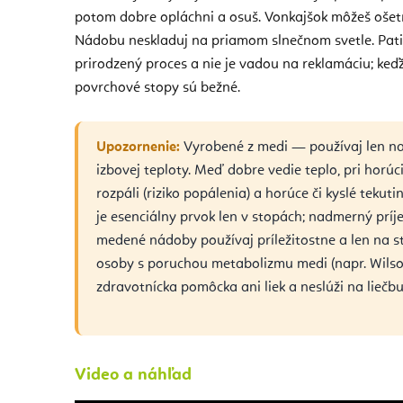
potom dobre opláchni a osuš. Vonkajšok môžeš ošetr
Nádobu neskladuj na priamom slnečnom svetle. Patin
prirodzený proces a nie je vadou na reklamáciu; keď
povrchové stopy sú bežné.
Upozornenie:
Vyrobené z medi — používaj len n
izbovej teploty. Meď dobre vedie teplo, pri hor
rozpáli (riziko popálenia) a horúce či kyslé teku
je esenciálny prvok len v stopách; nadmerný prí
medené nádoby používaj príležitostne a len na 
osoby s poruchou metabolizmu medi (napr. Wilso
zdravotnícka pomôcka ani liek a neslúži na liečbu
Video a náhľad