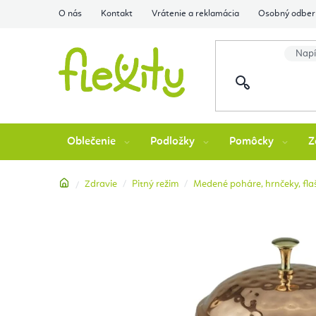
Prejsť
O nás
Kontakt
Vrátenie a reklamácia
Osobný odber 
na
obsah
Oblečenie
Podložky
Pomôcky
Z
Domov
Zdravie
Pitný režim
Medené poháre, hrnčeky, flaš