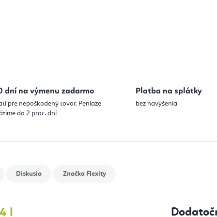
0 dní na výmenu zadarmo
Platba na splátky
atí pre nepoškodený tovar. Peniaze
bez navýšenia
átime do 2 prac. dní
Diskusia
Značka
Flexity
4 l
Dodatoč