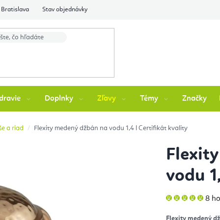
Bratislava
Stav objednávky
dravie
Doplnky
Zľavy
Témy
Značky
e a riad
Flexity medený džbán na vodu 1,4 l
Certifikát kvality
Flexit
vodu 1
Pri
8 h
hod
pro
je
Flexity medený d
5,0