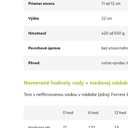
Priemer otvoru
11 až 12 cm
Výška
22 cm
Hmotnosť
420 až 550 g
Povrchová úprava
bez vnútornéh
Pôvod
ručná výroba, 
Namerané hodnoty vody v medenej nádob
Test s nefiltrovanou vodou v nádobe (zdroj: Forrest 
0 hod
6 hod
12 hod
Hodnota pH
7,1
7,32
7,5