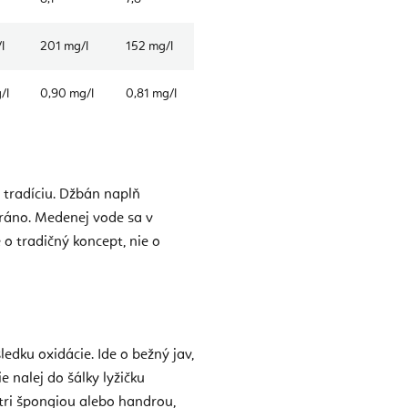
l
201 mg/l
152 mg/l
/l
0,90 mg/l
0,81 mg/l
tradíciu. Džbán naplň
 ráno. Medenej vode sa v
 o tradičný koncept, nie o
edku oxidácie. Ide o bežný jav,
 nalej do šálky lyžičku
retri špongiou alebo handrou,