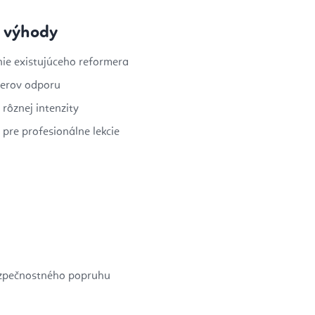
 výhody
nie existujúceho reformera
merov odporu
 rôznej intenzity
pre profesionálne lekcie
ezpečnostného popruhu