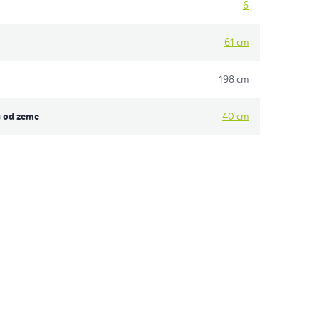
6
61 cm
198 cm
a od zeme
40 cm