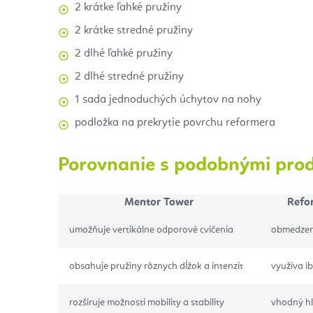
2 krátke ľahké pružiny
2 krátke stredné pružiny
2 dlhé ľahké pružiny
2 dlhé stredné pružiny
1 sada jednoduchých úchytov na nohy
podložka na prekrytie povrchu reformera
Porovnanie s podobnými pro
Mentor Tower
Refor
umožňuje vertikálne odporové cvičenia
obmedzen
obsahuje pružiny rôznych dĺžok a intenzít
využíva i
rozširuje možnosti mobility a stability
vhodný hl