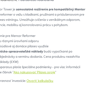
notenie
duktu
tor Tower je
samostatné rozšírenie pre kompatibilný Mentor
reformer o vežu s kladkami, pružinami a príslušenstvom pre
zdičiek.
lates tréningu. Umožňuje cvičenia s vertikálnym odporom,
encie, mobilitu aj kontrolovanú prácu s pohybom.
enie pre Mentor Reformer
 s rôznymi úrovňami odporu
túdiové aj domáce pilates využitie
sticko-spracovateľské náklady
budú vypočítané po
objednávky a termínu dodania. Cena produktu nezahŕňa
náklady (EXW)
pparatus platia špeciálne podmienky - pre viac informácií
 článok "
Ako nakupovať Pilates stroje
"
vratnosť investície:
Otvoriť kalkulačku