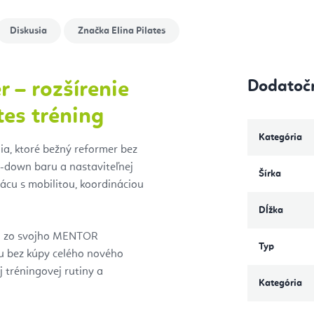
Diskusia
Značka
Elina Pilates
Dodatoč
r – rozšírenie
tes tréning
Kategória
ia, ktoré bežný reformer bez
l-down baru a nastaviteľnej
Šírka
rácu s mobilitou, koordináciou
Dĺžka
hcú zo svojho MENTOR
Typ
cu bez kúpy celého nového
 tréningovej rutiny a
Kategória