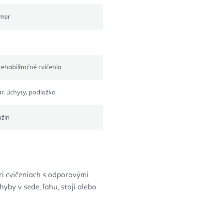
rmer
, rehabilitačné cvičenia
ar, úchyty, podložka
užín
ri cvičeniach s odporovými
by v sede, ľahu, stoji alebo