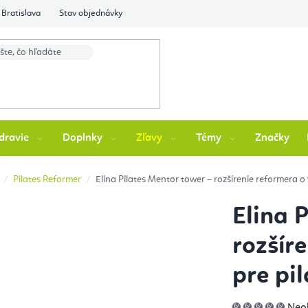
Bratislava
Stav objednávky
dravie
Doplnky
Zľavy
Témy
Značky
Pilates Reformer
Elina Pilates Mentor tower – rozšírenie reformera o 
Elina 
rozšír
pre pi
Pri
Neo