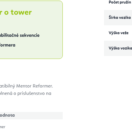
Počet pružín
r o tower
Šírka vozíka
Výška veže
abilitačné sekvencie
eformera
Výška vozík
tibilný Mentor Reformer.
plnená o príslušenstvo na
odnota
mer