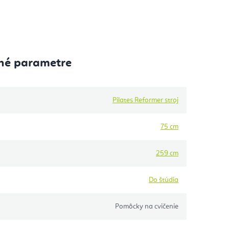
né parametre
Pilates Reformer stroj
75 cm
259 cm
Do štúdia
Pomôcky na cvičenie