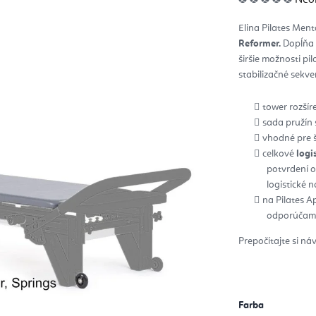
hod
pro
je
Elina Pilates Men
0,0
z
Reformer.
Dopĺňa 
5
hvie
širšie možnosti pi
stabilizačné sekv
tower rozšír
sada pružín
vhodné pre š
celkové
logi
potvrdení 
logistické 
na Pilates A
odporúčame
Prepočítajte si ná
Farba