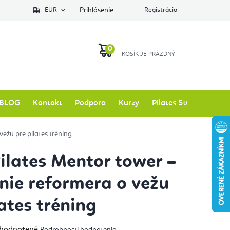
EUR
Prihlásenie
Registrácia
NÁKUPNÝ
KOŠÍK
BLOG
Kontakt
Podpora
Kurzy
Pilates Studio
Zna
vežu pre pilates tréning
Pilates Mentor tower –
enie reformera o vežu
lates tréning
emerné
hodnotené
Podrobnosti hodnotenia