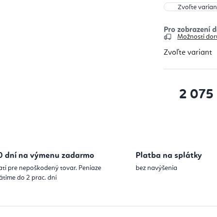
Možnosti dor
Zvoľte variant
2 075
Jednotková
0 dní na výmenu zadarmo
Platba na splátky
atí pre nepoškodený tovar. Peniaze
bez navýšenia
átime do 2 prac. dní