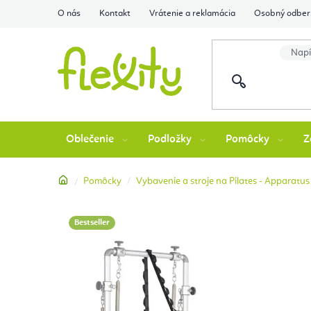
Prejsť
O nás
Kontakt
Vrátenie a reklamácia
Osobný odber 
na
obsah
Oblečenie
Podložky
Pomôcky
Z
Domov
Pomôcky
Vybavenie a stroje na Pilates - Apparatus
Bestseller