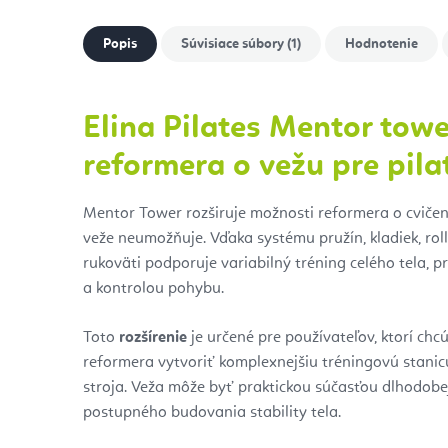
Popis
Súvisiace súbory (1)
Hodnotenie
Elina Pilates Mentor towe
reformera o vežu pre pila
Mentor Tower rozširuje možnosti reformera o cvičen
veže neumožňuje. Vďaka systému pružín, kladiek, rol
rukoväti podporuje variabilný tréning celého tela, p
a kontrolou pohybu.
Toto
rozšírenie
je určené pre používateľov, ktorí c
reformera vytvoriť komplexnejšiu tréningovú stani
stroja. Veža môže byť praktickou súčasťou dlhodobej
postupného budovania stability tela.