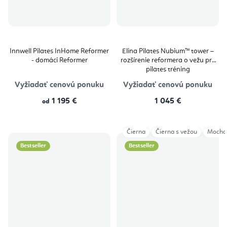
Innwell Pilates InHome Reformer
Elina Pilates Nubium™ tower –
- domáci Reformer
rozšírenie reformera o vežu pre
pilates tréning
Vyžiadať cenovú ponuku
Vyžiadať cenovú ponuku
1 195 €
1 045 €
od
Čierna
Čierna s vežou
Mocha
Bestseller
Bestseller