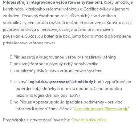
Pilates stroj s integrovanou vežou (tower systémom)
, ktorý umožňuje
kombináciu klasického reformer tréningu a Cadillac cvikov v jednom
zariadení. Posuvný footbar po celej dĺžke, tichý chod vozíka a
variabilný systém pružín rozširujú možnosti nastavenia. Konštrukcia z
javorového dreva a nerezovej ocele je určená pre intenzívne
používanie. Súčasťou balenia je box, jump board, madlá a kompletné
príslušenstvo vrátane tower.
Pilates stroj s integrovanou vežou pre rozšírený tréning
posuvný footbar a plynulý tichý pohyb vozíka
kompletné príslušenstvo vrátane tower systému
celkové
logisticko-spracovateľské náklady
budú vypočítané po
potvrdení objednávky a termínu dodania. Cena produktu
nezahŕňa logistické náklady (EXW)
na Pilates Apparatus platia špeciálne podmienky - pre viac
informácií odporúčame článok "
Ako nakupovať Pilates stroje
"
Prepočítajte si návratnosť investície:
Otvoriť kalkulačku