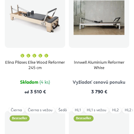
Priemerné
hodnotenie
produktu
Elina Pilates Elite Wood Reformer
Innwell Aluminium Reformer
je
245 cm
White
5,0
z
5
hviezdičiek.
Skladom
(4 ks)
Vyžiadať cenovú ponuku
3 510 €
3 790 €
od
Čierna
Čierna s vežou
Šedá
Šedá s vežou
HL1
HL1 s vežou
HL2
HL2 s
Bestseller
Bestseller