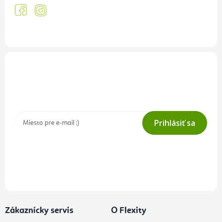
Prihlásenie odberu newslettera
Tajné akcie, výpredaje a súťaže na váš e-mail
Prihlásiť sa
Prihlásením odberu súhlasíte s
podmienkami ochrany osobných
údajov
Zákaznícky servis
O Flexity