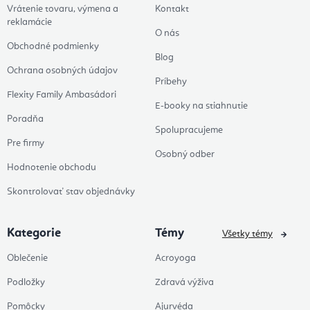
Vrátenie tovaru, výmena a
Kontakt
reklamácie
O nás
Obchodné podmienky
Blog
Ochrana osobných údajov
Príbehy
Flexity Family Ambasádori
E-booky na stiahnutie
Poradňa
Spolupracujeme
Pre firmy
Osobný odber
Hodnotenie obchodu
Skontrolovať stav objednávky
Kategorie
Témy
Všetky témy
Oblečenie
Acroyoga
Podložky
Zdravá výživa
Pomôcky
Ajurvéda