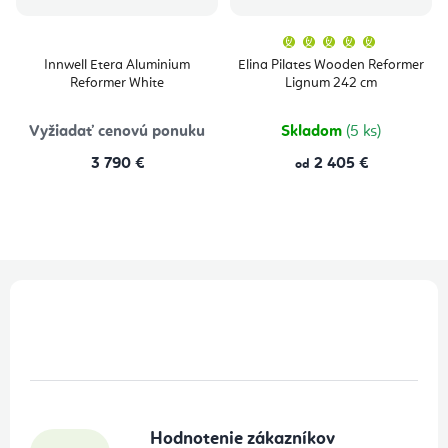
Priemern
hodnoten
produktu
Innwell Etera Aluminium
Elina Pilates Wooden Reformer
je
Reformer White
Lignum 242 cm
5,0
z
5
hviezdičie
Vyžiadať cenovú ponuku
Skladom
(5 ks)
3 790 €
2 405 €
od
Z
á
p
ä
t
Hodnotenie zákazníkov