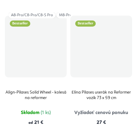
A8-Pro/C8-Pro/C8-S Pro
M8-Pro
F3/R8-Pro
C2-Pro
Bestseller
Bestseller
Align-Pilates Solid Wheel - kolesá
Elina Pilates uterák na Reformer
na reformer
vozík 73 x 59 cm
Skladom
(1 ks)
Vyžiadať cenovú ponuku
21 €
27 €
od