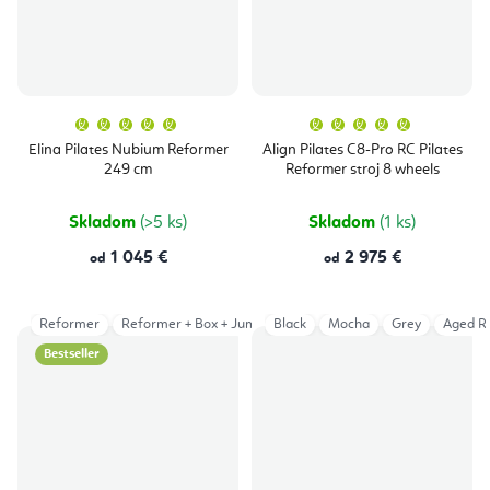
Priemerné
Priemern
hodnotenie
hodnoten
produktu
produktu
Elina Pilates Nubium Reformer
Align Pilates C8-Pro RC Pilates
je
je
249 cm
Reformer stroj 8 wheels
5,0
5,0
z
z
5
5
hviezdičiek.
hviezdičie
Skladom
(>5 ks)
Skladom
(1 ks)
1 045 €
2 975 €
od
od
Reformer
Reformer + Box + JumpBoard
Black
Mocha
Grey
Aged R
Bestseller