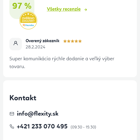
i
97 %
e
Všetky recenzie
Overený zákazník
28.2.2024
Super komunikácia rýchle dodanie a veľký výber
tovaru.
Kontakt
info
@
flexity.sk
+421 233 070 495