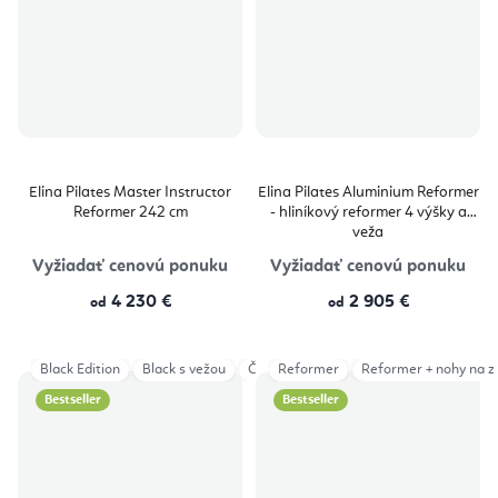
Elina Pilates Master Instructor
Elina Pilates Aluminium Reformer
Reformer 242 cm
- hliníkový reformer 4 výšky a
veža
Vyžiadať cenovú ponuku
Vyžiadať cenovú ponuku
4 230 €
2 905 €
od
od
Black Edition
Black s vežou
Čierna
Reformer
Čierna s vežou
Reformer + nohy na z
Mocha
Š
Bestseller
Bestseller