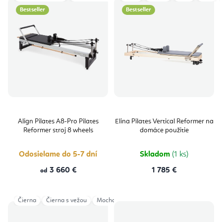
Bestseller
Bestseller
Align Pilates A8-Pro Pilates
Elina Pilates Vertical Reformer na
Reformer stroj 8 wheels
domáce použitie
Odosielame do 5-7 dní
Skladom
(1 ks)
3 660 €
1 785 €
od
Čierna
Čierna s vežou
Mocha
Šedá
Šedá s vežou
Ivory