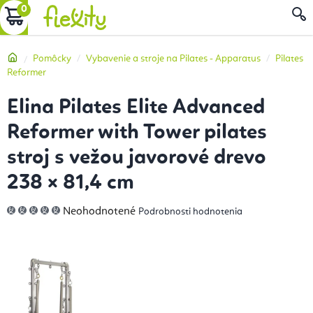
Prejsť
NÁKUPNÝ
na
obsah
KOŠÍK
Domov
Pomôcky
Vybavenie a stroje na Pilates - Apparatus
Pilates
Reformer
Elina Pilates Elite Advanced
Reformer with Tower pilates
stroj s vežou javorové drevo
238 × 81,4 cm
Priemerné
Neohodnotené
Podrobnosti hodnotenia
hodnotenie
produktu
je
0,0
z
5
hviezdičiek.