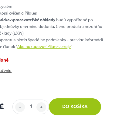
 systém
osti cvičenia Pilates
sticko-spracovateľské náklady
budú vypočítané po
objednávky a termínu dodania. Cena produktu nezahŕňa
náklady (EXW)
pparatus platia špeciálne podmienky - pre viac informácií
 článok "
Ako nakupovať Pilates stroje
"
dané
učenia
€
DO KOŠÍKA
 cena: