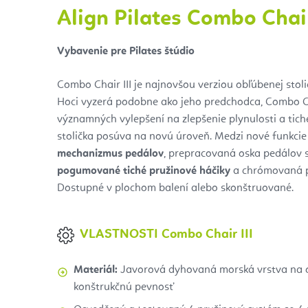
Align Pilates Combo Chair
Vybavenie pre Pilates štúdio
Combo Chair III je najnovšou verziou obľúbenej stol
Hoci vyzerá podobne ako jeho predchodca, Combo Ch
významných vylepšení na zlepšenie plynulosti a tiche
stolička posúva na novú úroveň. Medzi nové funkcie
mechanizmus pedálov
, prepracovaná oska pedálov s
pogumované tiché pružinové
háčiky
a chrómovaná pr
Dostupné v plochom balení alebo skonštruované.
VLASTNOSTI
Combo Chair III
Materiál:
Javorová dyhovaná morská vrstva na 
konštrukčnú pevnosť