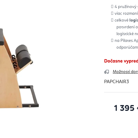
4 pružinový
viac rozmanit
celkové
logi
potvrdení 
logistické 
na Pilates A
odporúčame
Dočasne vypre
Možnosti dor
PAPCHAIR3
1 395 
Jednotková