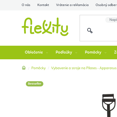
Prejsť
O nás
Kontakt
Vrátenie a reklamácia
Osobný odber 
na
obsah
Oblečenie
Podložky
Pomôcky
Z
Domov
Pomôcky
Vybavenie a stroje na Pilates - Apparatus
Bestseller