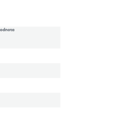
odnota
)