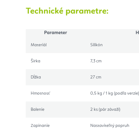
Technické parametre:
Parameter
H
Materiál
Silikón
Šírka
7,3 cm
Dĺžka
27 cm
Hmotnosť
0,5 kg / 1 kg (podľa verzie
Balenie
2 ks (pár závaží)
Zapínanie
Nastaviteľný popruh