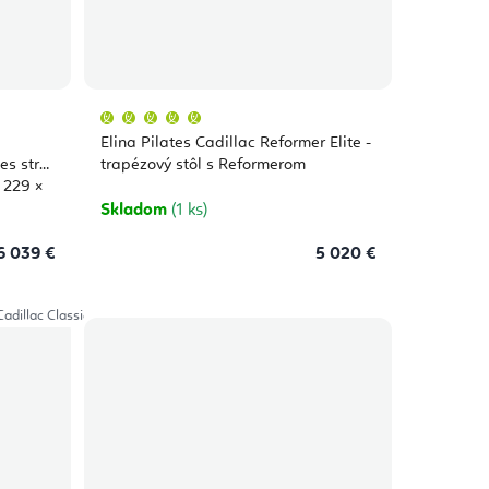
Priemerné
hodnotenie
produktu
Elina Pilates Cadillac Reformer Elite -
je
5,0
es stroj
trapézový stôl s Reformerom
z
 229 ×
5
hviezdičiek.
Skladom
(1 ks)
6 039 €
5 020 €
Cadillac Classical