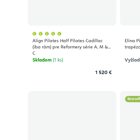
Priemerné
hodnotenie
produktu
Align Pilates Half Pilates Cadillac
Elina P
je
5,0
(iba rám) pre Reformery série A, M &
trapézo
z
C
5
hviezdičiek.
Skladom
(1 ks)
Vyžiad
1 520 €
Bestsel