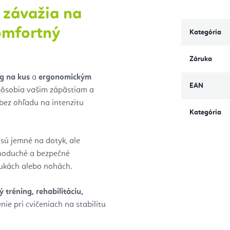
é závažia na
komfortný
Kategória
Záruka
kg na kus
a
ergonomickým
EAN
spôsobia vašim zápästiam a
bez ohľadu na intenzitu
Kategória
, sú jemné na dotyk, ale
dnoduché a bezpečné
rukách alebo nohách.
ý tréning, rehabilitáciu,
ie pri cvičeniach na stabilitu