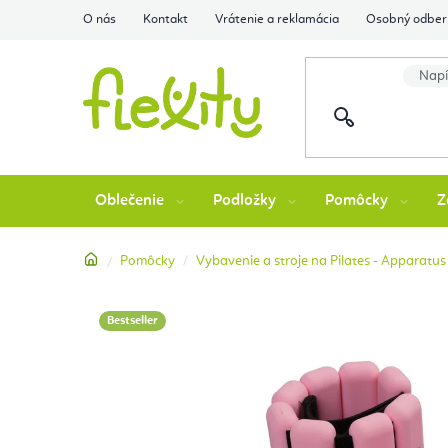
Prejsť
O nás
Kontakt
Vrátenie a reklamácia
Osobný odber 
na
obsah
Oblečenie
Podložky
Pomôcky
Z
Domov
Pomôcky
Vybavenie a stroje na Pilates - Apparatus
Bestseller