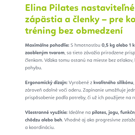
Elina Pilates nastaviteľn
zápästia a členky – pre 
tréning bez obmedzení
Maximálne pohodlie:
S hmotnosťou
0,5 kg alebo 1 
zaobleným tvarom
, sa tieto závažia prirodzene pri
členkom. Vďaka tomu ostanú na mieste bez otlakov, 
pohybu.
Ergonomický dizajn:
Vyrobené z
kvalitného silikónu
zároveň odolné voči oderu. Zapínanie umožňuje je
prispôsobenie podľa potreby, či už ich použijete na 
Všestranné využitie:
Ideálne na
pilates, jogu, funkčn
chôdzu alebo beh
. Vhodné aj ako progresívne zaťažen
a koordináciu.