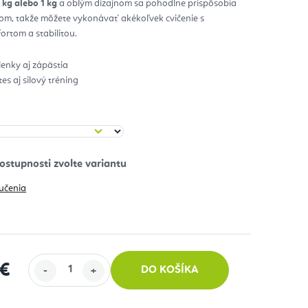
 kg alebo 1 kg
a oblým dizajnom sa pohodlne prispôsobia
om, takže môžete vykonávať akékoľvek cvičenie s
zdičiek.
rtom a stabilitou.
enky aj zápästia
tes aj silový tréning
učenia
 €
DO KOŠÍKA
 cena: