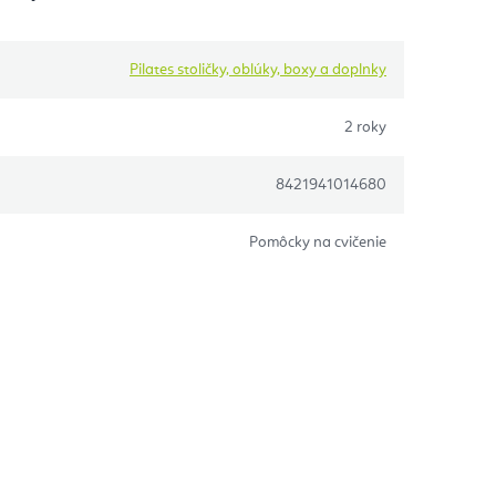
Pilates stoličky, oblúky, boxy a doplnky
2 roky
8421941014680
Pomôcky na cvičenie