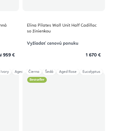
enná
Elina Pilates Wall Unit Half Cadillac
so žinienkou
Vyžiadať cenovú ponuku
959 €
1 670 €
d
Ivory
Aged Rose
Čierna
Eucalyptus
Šedá
Aged Rose
Ocean Blue
Eucalyptus
Green
Red
Iceberg
Bestseller