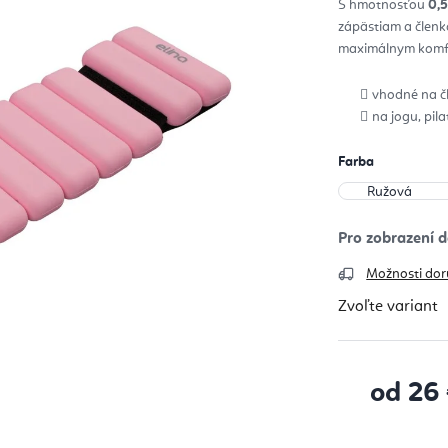
S hmotnosťou
0,5
z
5
zápästiam a členk
hvie
maximálnym komfo
vhodné na čl
na jogu, pila
Farba
Možnosti dor
Zvoľte variant
od
26
Jednotková