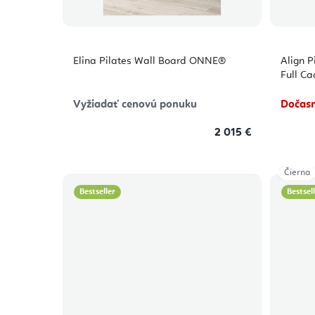
Elina Pilates Wall Board ONNE®
Align P
Full Ca
Vyžiadať cenovú ponuku
Dočasn
2 015 €
Čierna
Bestseller
Bestsel