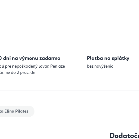
0 dní na výmenu zadarmo
Platba na splátky
atí pre nepoškodený tovar. Peniaze
bez navýšenia
átime do 2 prac. dní
ka
Elina Pilates
Dodatoč