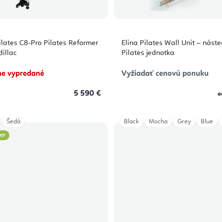
ilates C8-Pro Pilates Reformer
Elina Pilates Wall Unit – nást
dillac
Pilates jednotka
e vypredané
Vyžiadať cenovú ponuku
5 590 €
o
Šedá
Black
Mocha
Grey
Blue
ler