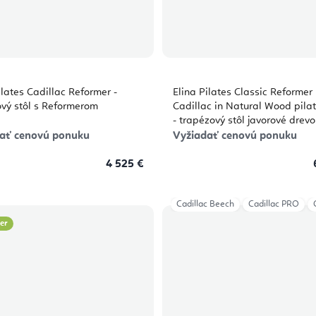
ilates Cadillac Reformer -
Elina Pilates Classic Reformer
vý stôl s Reformerom
Cadillac in Natural Wood pilat
- trapézový stôl javorové drevo
66 × 182 cm
ať cenovú ponuku
Vyžiadať cenovú ponuku
4 525 €
Cadillac Beech
Cadillac PRO
ler