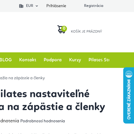
EUR
Prihlásenie
Registrácia
NÁKUPNÝ
KOŠÍK
BLOG
Kontakt
Podpora
Kurzy
Pilates Studio
Zna
važia na zápästie a členky
Pilates nastaviteľné
a na zápästie a členky
emerné
odnotenia
Podrobnosti hodnotenia
notenie
duktu