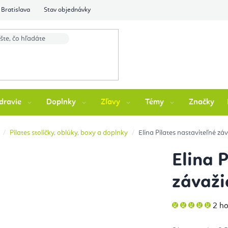
Bratislava
Stav objednávky
dravie
Doplnky
Zľavy
Témy
Značky
Pilates stoličky, oblúky, boxy a doplnky
Elina Pilates nastaviteľné zá
Elina 
závaži
Pri
2 h
hod
pro
je
5,0