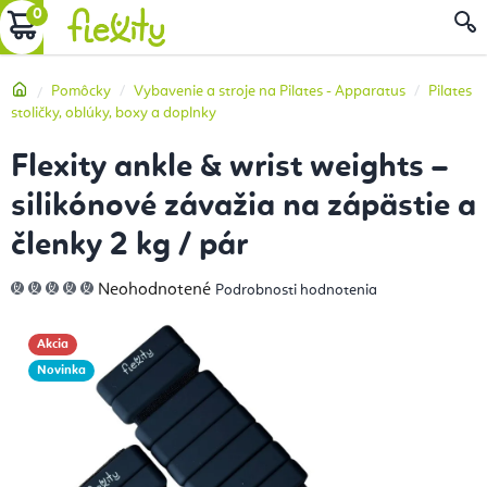
Prejsť
NÁKUPNÝ
na
obsah
KOŠÍK
Domov
Pomôcky
Vybavenie a stroje na Pilates - Apparatus
Pilates
stoličky, oblúky, boxy a doplnky
Flexity ankle & wrist weights –
silikónové závažia na zápästie a
členky 2 kg / pár
Priemerné
Neohodnotené
Podrobnosti hodnotenia
hodnotenie
produktu
je
0,0
Akcia
z
5
Novinka
hviezdičiek.