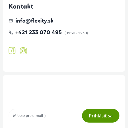
Kontakt
info
@
flexity.sk
+421 233 070 495
Prihlásenie odberu newslettera
Tajné akcie, výpredaje a súťaže na váš e-mail
Prihlásiť sa