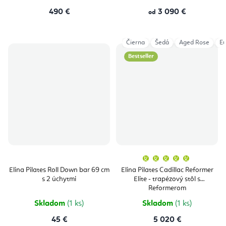
490 €
3 090 €
od
Čierna
Šedá
Aged Rose
Eu
Bestseller
Priemern
hodnoten
produktu
Elina Pilates Roll Down bar 69 cm
Elina Pilates Cadillac Reformer
je
s 2 úchytmi
Elite - trapézový stôl s
5,0
z
Reformerom
5
hviezdičie
Skladom
(1 ks)
Skladom
(1 ks)
45 €
5 020 €