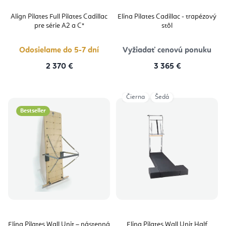
Align Pilates Full Pilates Cadillac
Elina Pilates Cadillac - trapézový
pre série A2 a C*
stôl
Odosielame do 5-7 dní
Vyžiadať cenovú ponuku
2 370 €
3 365 €
Čierna
Šedá
Bestseller
Elina Pilates Wall Unit – nástenná
Elina Pilates Wall Unit Half