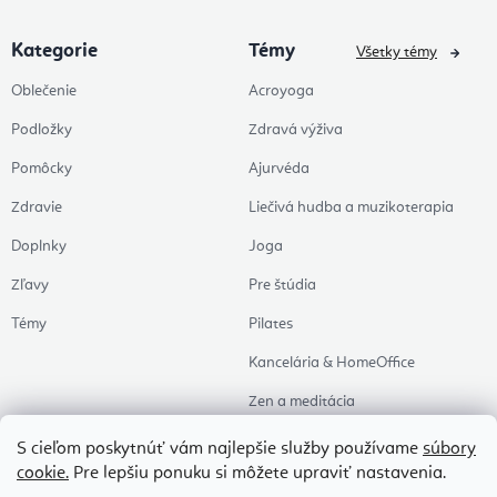
Kategorie
Témy
Všetky témy
Oblečenie
Acroyoga
Podložky
Zdravá výživa
Pomôcky
Ajurvéda
Zdravie
Liečivá hudba a muzikoterapia
Doplnky
Joga
Zľavy
Pre štúdia
Témy
Pilates
Kancelária & HomeOffice
Zen a meditácia
Aromaterapia
S cieľom poskytnúť vám najlepšie služby používame
súbory
cookie.
Pre lepšiu ponuku si môžete upraviť nastavenia.
Zdravý spánok