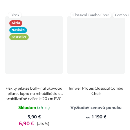
Black
Classical Combo Chair
Combo Ch
Akcia
Novinka
Bestseller
Flexity pilates ball – nafukovacia
Innwell Pilates Classical Combo
pilates lopta na rehabilitáciu a
Chair
stabilizačné cvičenie 20 cm PVC
Skladom
(>5 ks)
Vyžiadať cenovú ponuku
5,90 €
1 190 €
od
6,90 €
(–14 %)