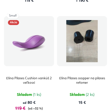
115 €
1 190 €
Small
Akcia
Elina Pilates Cushion vankúš 2
Elina Pilates stopper na pilates
veľkosti
refomer
Skladom
(1 ks)
Skladom
(2 ks)
80 €
15 €
od
119 €
(až –32 %)