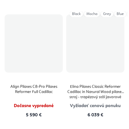
Black
Mocha
Grey
Blue
Align Pilates C8-Pro Pilates
Elina Pilates Classic Reformer
Reformer Full Cadillac
Cadillac in Natural Wood pilates
stroj - trapézový stôl javorové
drevo 229 × 66 × 182 cm
Dočasne vypredané
Vyžiadať cenovú ponuku
5 590 €
6 039 €