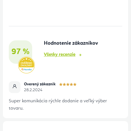
Z
á
p
ä
t
Hodnotenie zákazníkov
i
97 %
e
Všetky recenzie
Overený zákazník
28.2.2024
Super komunikácia rýchle dodanie a veľký výber
tovaru.