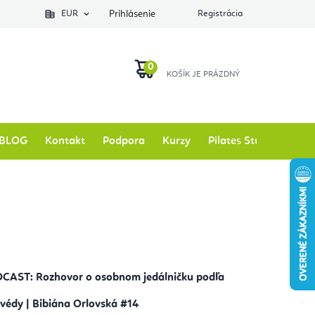
EUR
Prihlásenie
Registrácia
NÁKUPNÝ
KOŠÍK
BLOG
Kontakt
Podpora
Kurzy
Pilates Studio
Zna
CAST: Rozhovor o osobnom jedálničku podľa
rvédy | Bibiána Orlovská #14