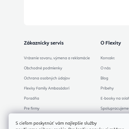
Prihlásením odberu súhlasíte s
podmienkami ochrany 
Zákaznícky servis
O Flexity
Vrátenie tovaru, výmena a reklamácie
Kontakt
Obchodné podmienky
O nás
Ochrana osobných údajov
Blog
Flexity Family Ambasádori
Príbehy
Poradňa
E-booky na stia
Pre firmy
Spolupracujeme
Hodnotenie obchodu
Osobný odber
S cieľom poskytnúť vám najlepšie služby
Skontrolovať stav objednávky