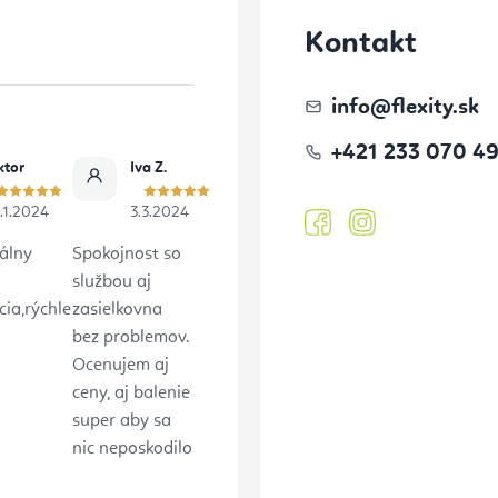
c
Kontakt
i
e
info
@
flexity.sk
p
+421 233 070 4
r
ktor
Iva Z.
v
.1.2024
3.3.2024
k
álny
Spokojnost so
y
službou aj
ia,rýchle
zasielkovna
v
bez problemov.
ý
Ocenujem aj
p
ceny, aj balenie
super aby sa
i
nic neposkodilo
s