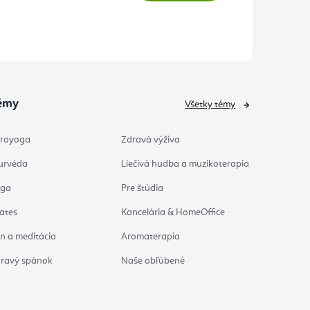
émy
Všetky témy
royoga
Zdravá výživa
urvéda
Liečivá hudba a muzikoterapia
oga
Pre štúdia
lates
Kancelária & HomeOffice
n a meditácia
Aromaterapia
ravý spánok
Naše obľúbené