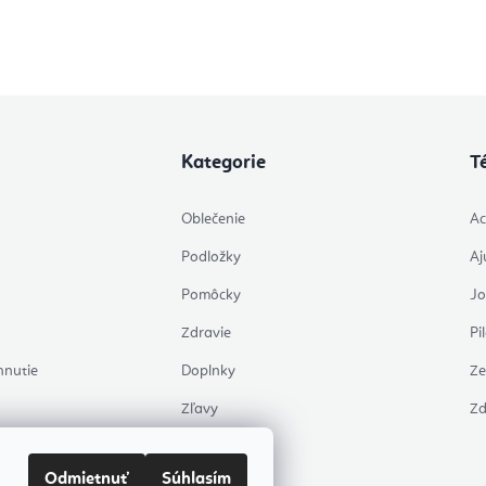
osobných údajov
Kategorie
T
Oblečenie
Ac
Podložky
Aj
Pomôcky
J
Zdravie
Pi
hnutie
Doplnky
Ze
Zľavy
Zd
Témy
Odmietnuť
Súhlasím