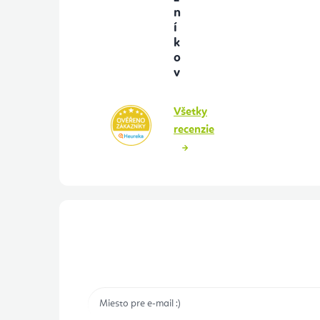
n
í
k
o
v
Všetky
recenzie
Prihlásenie odberu newslettera
Tajné akcie, výpredaje a súťaže na váš e-mail