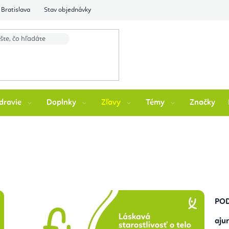
Bratislava
Stav objednávky
dravie
Doplnky
Zľavy
Témy
Značky
POD
aju