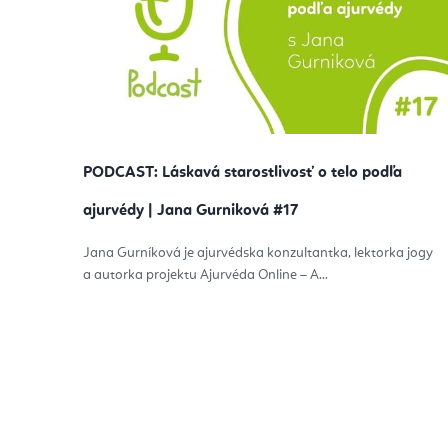
p
i
s
č
l
PODCAST: Láskavá starostlivosť o telo podľa
á
ajurvédy | Jana Gurniková #17
n
Jana Gurníková je ajurvédska konzultantka, lektorka jogy
k
a autorka projektu Ajurvéda Online – A...
o
v