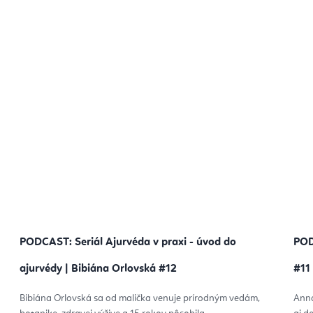
PODCAST: Seriál Ajurvéda v praxi - úvod do
POD
ajurvédy | Bibiána Orlovská #12
#11
Bibiána Orlovská sa od malička venuje prírodným vedám,
Anna