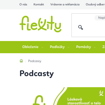
Prejsť
O nás
Kontakt
Vrátenie a reklamácia
Osobný odber 
na
obsah
Oblečenie
Podložky
Pomôcky
Z
Domov
Podcasty
Podcasty
V
ý