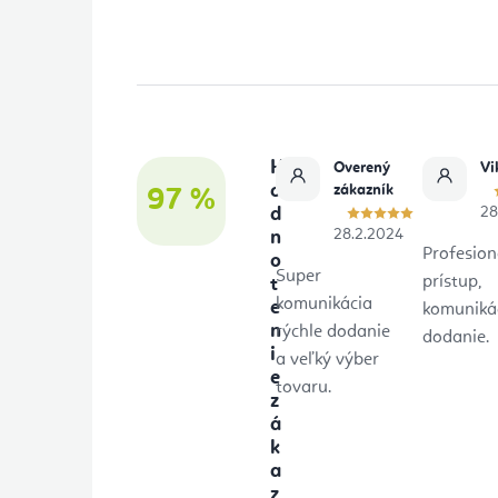
á
p
ä
t
H
Overený
Vi
i
o
zákazník
97 %
d
28
e
28.2.2024
n
Profesion
o
Super
prístup,
t
komunikácia
e
komunikác
n
rýchle dodanie
dodanie.
i
a veľký výber
e
tovaru.
z
á
k
a
z