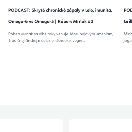
PODCAST: Skryté chronické zápaly v tele, imunita,
POD
Omega-6 vs Omega-3 | Róbert Mrňák #2
Gril
Róbert Mrňák sa dlhé roky venuje Jóge, bojovým umeniam,
Miri
Tradičnej čínskej medicíne, dietetike, veget...
joga
O
v
l
á
d
a