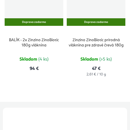
Doprava zadarmo
Doprava zadarmo
BALÍK - 2x Zinzino ZinoBiotic
Zinzino ZinoBiotic prírodná
180g vláknina
vláknina pre zdravé črevá 180g
Skladom
(4 ks)
Skladom
(>5 ks)
94 €
47 €
Jednotková
2,61 € / 10 g
cena:
Z
á
p