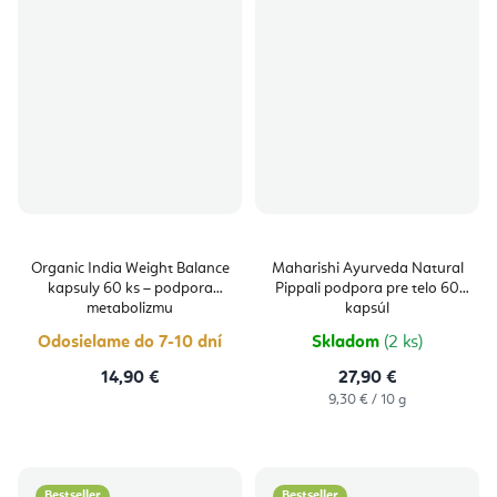
Organic India Weight Balance
Maharishi Ayurveda Natural
kapsuly 60 ks – podpora
Pippali podpora pre telo 60
metabolizmu
kapsúl
Odosielame do 7-10 dní
Skladom
(2 ks)
14,90 €
27,90 €
Jednotková
9,30 € / 10 g
cena:
Bestseller
Bestseller