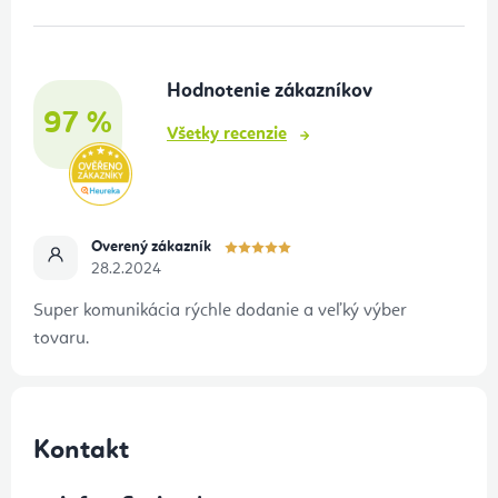
ä
t
Hodnotenie zákazníkov
i
97 %
e
Všetky recenzie
Overený zákazník
28.2.2024
Super komunikácia rýchle dodanie a veľký výber
tovaru.
Kontakt