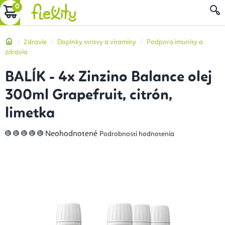
Prejsť
NÁKUPNÝ
na
obsah
KOŠÍK
Domov
Zdravie
Doplnky stravy a vitamíny
Podpora imunity a
zdravia
BALÍK - 4x Zinzino Balance olej
300ml Grapefruit, citrón,
limetka
Priemerné
Neohodnotené
Podrobnosti hodnotenia
hodnotenie
produktu
je
0,0
z
5
hviezdičiek.