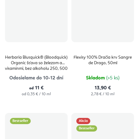
Herbaria Blutquick® (Bloodquick)
Flexity 100% Dračia krv Sangre
Organic šťava so železom a
de Drago, 50ml
vitamínmi, bez alkoholu 250, 500
ml
Odosielame do 10-12 dní
Skladom
(>5 ks)
11 €
13,90 €
od
Jednotková
Jednotková
od 0,35 € / 10 ml
2,78 € / 10 ml
cena:
cena:
Bestseller
Akcia
Bestseller