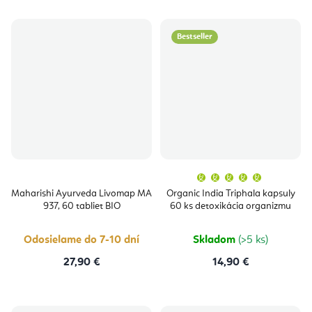
Bestseller
Priemern
hodnoten
produktu
Maharishi Ayurveda Livomap MA
Organic India Triphala kapsuly
je
937, 60 tabliet BIO
60 ks detoxikácia organizmu
5,0
z
5
hviezdičie
Odosielame do 7-10 dní
Skladom
(>5 ks)
27,90 €
14,90 €