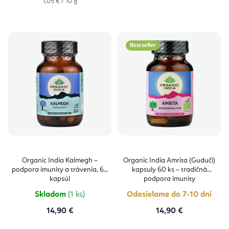
Jednotková
1,05 € / 10 g
cena:
Bestseller
Organic India Kalmegh –
Organic India Amrita (Guduči)
podpora imunity a trávenia, 60
kapsuly 60 ks – tradičná
kapsúl
podpora imunity
Skladom
(1 ks)
Odosielame do 7-10 dní
14,90 €
14,90 €