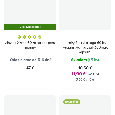
Doprava zadarmo
Priemerné
hodnotenie
produktu
Zinzino Xtend 60 tb na podporu
Flexity Sibírska čaga 60 ks
je
imunity
vegánskych kapsúl (300mg/
5,0
z
kapsula)
5
hviezdičiek.
Odosielame do 3-6 dní
Skladom
(>5 ks)
47 €
10,50 €
11,90 €
(–11 %)
Jednotková
3,50 € / 10 g
cena:
Bestseller