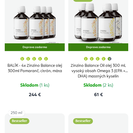
Doprava zadarmo
Doprava zadarmo
Priemerné
Priemern
hodnotenie
hodnoten
produktu
produktu
BALÍK - 4x Zinzino Balance olej
Zinzino Balance Oil olej 300 ml,
je
je
300ml Pomaranč, citrón, mäta
vysoký obsah Omega 3 (EPA +
5,0
4,9
z
z
DHA) mastných kyselín
5
5
hviezdičiek.
hviezdičie
Skladom
(1 ks)
Skladom
(2 ks)
244 €
61 €
250 ml
Bestseller
Bestseller