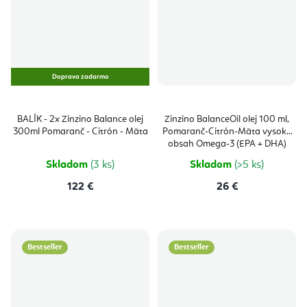
Doprava zadarmo
BALÍK - 2x Zinzino Balance olej
Zinzino BalanceOil olej 100 ml,
300ml Pomaranč - Citrón - Mäta
Pomaranč-Citrón-Mäta vysoký
obsah Omega-3 (EPA + DHA)
mastných kyselín
Skladom
(3 ks)
Skladom
(>5 ks)
122 €
26 €
Bestseller
Bestseller