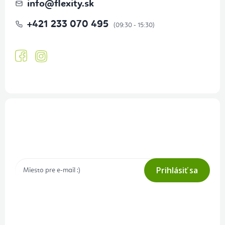
info
@
flexity.sk
+421 233 070 495
Prihlásenie odberu newslettera
Tajné akcie, výpredaje a súťaže na váš e-mail
Prihlásiť sa
Prihlásením odberu súhlasíte s
podmienkami ochrany osobných
údajov