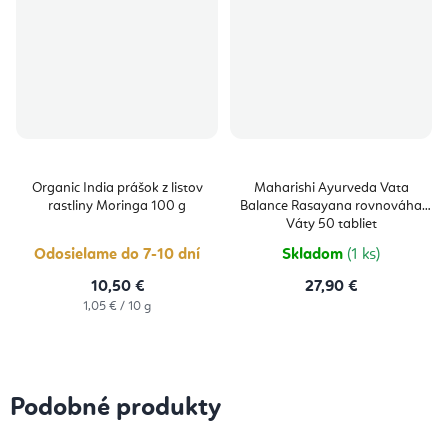
Organic India prášok z listov
Maharishi Ayurveda Vata
rastliny Moringa 100 g
Balance Rasayana rovnováha
Váty 50 tabliet
Odosielame do 7-10 dní
Skladom
(1 ks)
10,50 €
27,90 €
Jednotková
1,05 € / 10 g
cena:
Podobné produkty