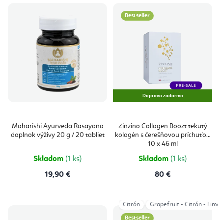
Bestseller
Doprava zadarmo
Maharishi Ayurveda Rasayana
Zinzino Collagen Boozt tekutý
doplnok výživy 20 g / 20 tabliet
kolagén s čerešňovou príchuťou
10 x 46 ml
Skladom
(1 ks)
Skladom
(1 ks)
19,90 €
80 €
Citrón
Grapefruit - Citrón - Lim
Bestseller