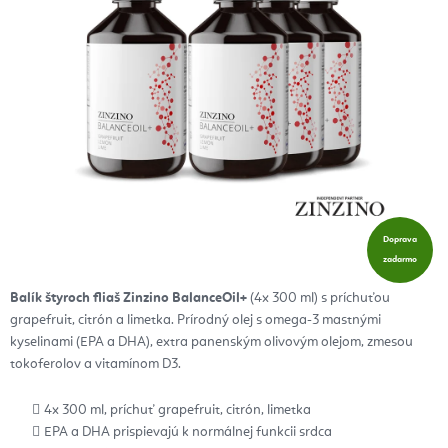
Doprava
zadarmo
Balík štyroch fliaš Zinzino BalanceOil+
(4x 300 ml) s príchuťou
grapefruit, citrón a limetka. Prírodný olej s omega-3 mastnými
kyselinami (EPA a DHA), extra panenským olivovým olejom, zmesou
tokoferolov a vitamínom D3.
4x 300 ml, príchuť grapefruit, citrón, limetka
EPA a DHA prispievajú k normálnej funkcii srdca