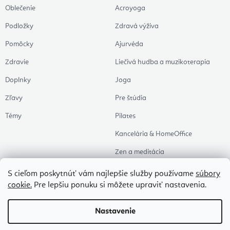
Oblečenie
Acroyoga
Podložky
Zdravá výživa
Pomôcky
Ajurvéda
Zdravie
Liečivá hudba a muzikoterapia
Doplnky
Joga
Zľavy
Pre štúdia
Témy
Pilates
Kancelária & HomeOffice
Zen a meditácia
Aromaterapia
S cieľom poskytnúť vám najlepšie služby používame
súbory
cookie.
Pre lepšiu ponuku si môžete upraviť nastavenia.
Zdravý spánok
Naše obľúbené
Nastavenie
Copyright 2026
Flexity
. Všetky práva vyhradené.
Upraviť nastavenie cookies