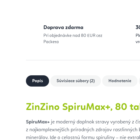
Doprava zdarma
3
Pri objednávke nad 80 EUR cez
Pl
Packeta
vr
Popis
Súvisiace súbory (2)
Hodnotenie
ZinZino SpiruMax+, 80 ta
SpiruMax+
je moderný doplnok stravy vyrobený z či
z najkomplexnejších prírodných zdrojov rastlinných 
minerálov. Ide o celostnú formu spiruliny – nie extra