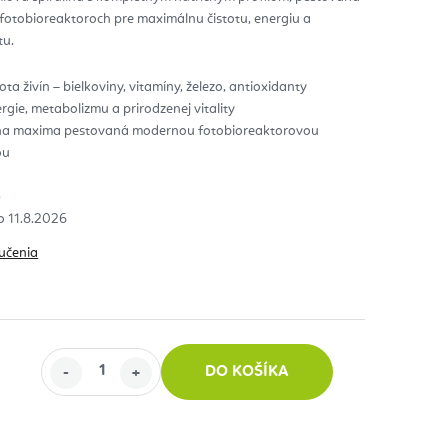
fotobioreaktoroch pre maximálnu čistotu, energiu a
zdičiek.
tu.
ta živín – bielkoviny, vitamíny, železo, antioxidanty
gie, metabolizmu a prirodzenej vitality
lina maxima pestovaná modernou fotobioreaktorovou
ou
)
11.8.2026
učenia
DO KOŠÍKA
 cena: