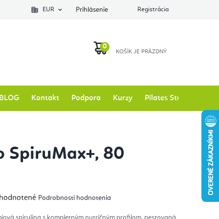
EUR
Prihlásenie
Registrácia
NÁKUPNÝ
KOŠÍK
BLOG
Kontakt
Podpora
Kurzy
Pilates Studio
Zna
o SpiruMax+, 80
emerné
hodnotené
Podrobnosti hodnotenia
notenie
duktu
iová spirulina s kompletným nutričným profilom, pestovaná