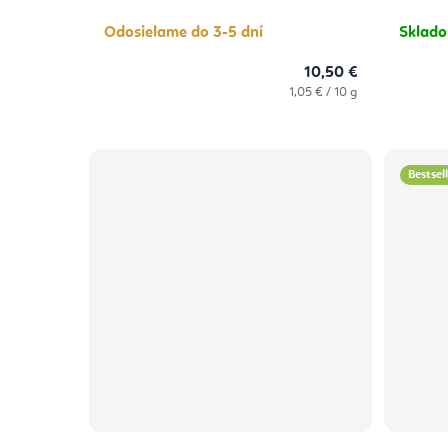
Odosielame do 3-5 dní
Sklad
10,50 €
Jednotková
1,05 € / 10 g
cena:
Bestsel