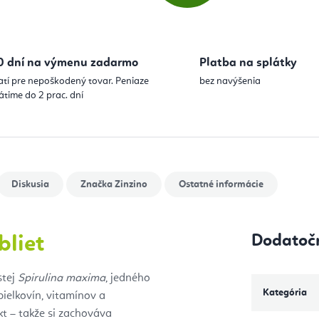
0 dní na výmenu zadarmo
Platba na splátky
atí pre nepoškodený tovar. Peniaze
bez navýšenia
átime do 2 prac. dní
Diskusia
Značka
Zinzino
Ostatné informácie
Dodatoč
bliet
stej
Spirulina maxima
, jedného
Kategória
bielkovín, vitamínov a
kt – takže si zachováva