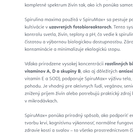
kompletné spektrum živín tak, ako ich ponúka samot
Spirulina maxima použitá v SpiruMax+ sa pestuje 
kultivácie v
uzavretých fotobioreaktoroch
. Tento s
kontrolu svetla, živín, teploty a pH, čo vedie k spirul
čistotou a výbornou biologickou dostupnosťou. Zárov
kontaminácie a minimalizuje ekologickú stopu.
Vďaka prirodzene vysokej koncentrácii
rastlinných b
vitamínov A, D a skupiny B
, ako aj dôležitých
antiox
vitamín E a SOD), podporuje SpiruMax+ výživu tela
pohodu. Je vhodný pre aktívnych ľudí, vegánov, senio
znížený príjem živín alebo potrebujú praktický zdro
v mikrodávkach.
SpiruMax+ ponúka prírodný spôsob, ako podporiť e
tvorbu krvi, kognitívnu výkonnosť, normálne fungov
zdravie kostí a svalov – to všetko prostredníctvom či