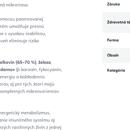
Záruka
ná mikroriasa.
pomocou patentovanej
Zdravotná t
ystém umožňuje presnú
ine s vysokou stabilitou,
Forma
eň eliminuje riziko
Obsah
ielkovín (65–70 %)
,
železa
,
idantov
(β-karotén, fykocyanín,
Kategória
, energiu a každodennú
rov, aj pre tých, ktorí majú
j kompletných mikronutrientov
nergetický metabolizmus,
anie imunitného systému aj
stých rastlinných živín z jednej