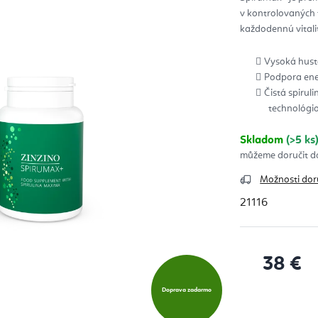
z
v kontrolovaných 
5
hvie
každodennú vitali
Vysoká husto
Podpora ener
Čistá spiru
technológi
Skladom
(>5 ks
Možnosti dor
21116
38 €
Jednotková
Doprava zadarmo