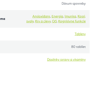
Dátum spotreby
Antioxidant
,
Energia
,
Imunita
,
Kosti,
éma
svaly
,
Krv a cievy
,
Oči
,
Kognitívne funkcie
Tablety
80 tabliet
Doplnky stravy a vitamíny