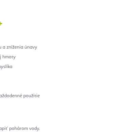
+
 a zníženia únavy
ej hmoty
kyslíka
každodenné použitie
zapiť pohárom vody.