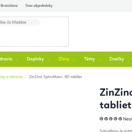
Bratislava
Stav objednávky
dravie
Doplnky
Zľavy
Témy
Značky
ity a zdravia
ZinZino SpiruMax+, 80 tabliet
ZinZin
tabliet
Pri
Neo
hod
pro
je
SpiruMax+ je prém
0,0