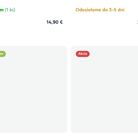
z
5
hviezdičiek.
om
(1 ks)
Odosielame do 3-5 dní
14,90 €
ler
Akcia