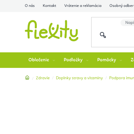
Prejsť
O nás
Kontakt
Vrátenie a reklamácia
Osobný odber 
na
obsah
Oblečenie
Podložky
Pomôcky
Z
Domov
Zdravie
Doplnky stravy a vitamíny
Podpora imun