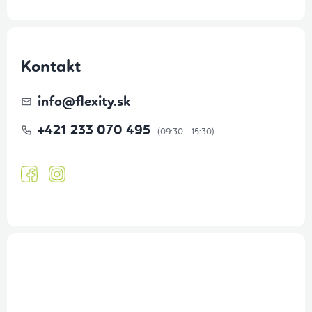
Kontakt
info
@
flexity.sk
+421 233 070 495
Prihlásenie odberu newslettera
Tajné akcie, výpredaje a súťaže na váš e-mail