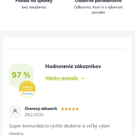
Platba na splátky
Odborné poradenstvo
e
bez navýšenia
Odborníci, ktorí ti s výberom
p
poradia
r
v
k
Z
y
á
v
p
ý
Hodnotenie zákazníkov
ä
p
97 %
t
i
Všetky recenzie
s
i
u
e
Overený zákazník
28.2.2024
Super komunikácia rýchle dodanie a veľký výber
tovaru.