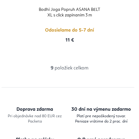
Bodhi Joga Popruh ASANA BELT
XL s click zapínaním 3 m
Odosielame do 5-7 dní
11 €
9
položiek celkom
O
v
l
á
d
Doprava zdarma
30 dní na výmenu zadarmo
a
Pri objednávke nad 80 EUR cez
Platí pre nepoškodený tovar.
Packeta
Peniaze vrátime do 2 prac. dní
c
i