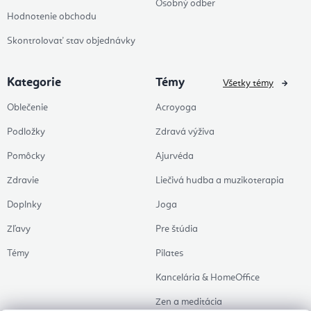
Osobný odber
Hodnotenie obchodu
Skontrolovať stav objednávky
Kategorie
Témy
Všetky témy
Oblečenie
Acroyoga
Podložky
Zdravá výživa
Pomôcky
Ajurvéda
Zdravie
Liečivá hudba a muzikoterapia
Doplnky
Joga
Zľavy
Pre štúdia
Témy
Pilates
Kancelária & HomeOffice
Zen a meditácia