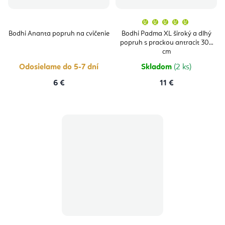
Priemern
hodnoten
produktu
Bodhi Ananta popruh na cvičenie
Bodhi Padma XL široký a dlhý
je
popruh s prackou antracit 305
5,0
z
cm
5
hviezdičie
Odosielame do 5-7 dní
Skladom
(2 ks)
6 €
11 €