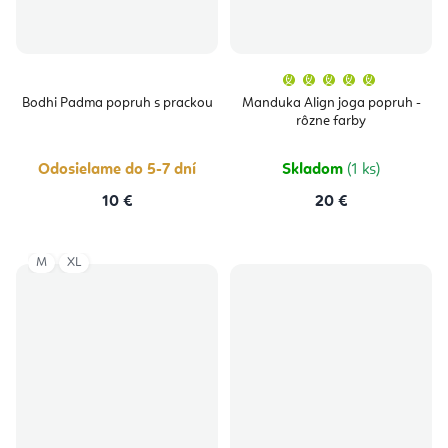
Priemern
hodnoten
produktu
Bodhi Padma popruh s prackou
Manduka Align joga popruh -
je
rôzne farby
5,0
z
5
hviezdičie
Odosielame do 5-7 dní
Skladom
(1 ks)
10 €
20 €
M
XL