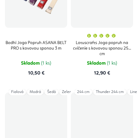
Priemern
hodnoten
produktu
Bodhi Joga Popruh ASANA BELT
Lotuscrafts Joga popruh na
je
PRO s kovovou sponou 3 m
cvičenie s kovovou sponou 250
5,0
z
cm
5
hviezdičie
Skladom
(1 ks)
Skladom
(1 ks)
10,50 €
12,90 €
Fialová
Modrá
Šedá
Zelená
244 cm
Thunder 244 cm
Line