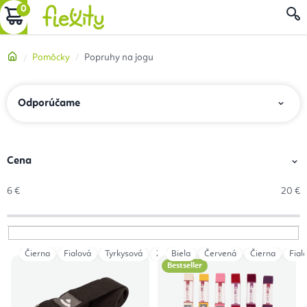
Prejsť
NÁKUPNÝ
na
obsah
KOŠÍK
Domov
Pomôcky
Popruhy na jogu
R
Odporúčame
a
d
e
Cena
n
6
€
20
€
i
e
p
Čierna
Fialová
Tyrkysová
Zelená
Biela
Dark Green
Červená
Čierna
Anthracite
Fial
V
r
Bestseller
ý
o
p
d