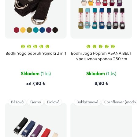
i
u
s
k
p
t
r
o
o
v
Priemerné
Priemern
hodnotenie
hodnoten
produktu
produktu
d
Bodhi Yoga popruh Yamala 2 in 1
Bodhi Joga Popruh ASANA BELT
je
je
s posuvnou sponou 250 cm
5,0
5,0
u
z
z
5
5
hviezdičiek.
hviezdičie
k
Skladom
(1 ks)
Skladom
(1 ks)
t
7,90 €
8,90 €
od
o
v
Béžová
Čierna
Fialová
Baklažánová
Cornflower (modrá