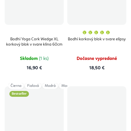
Priemern
hodnoten
produktu
Bodhi Yoga Cork Wedge XL
Bodhi korkový blok v tvare elipsy
je
korkový blok v tvare klina 60cm
5,0
z
5
hviezdičie
Skladom
(1 ks)
Dočasne vypredané
16,90 €
18,50 €
Čierna
Fialová
Modrá
Modrozelená
Zelená
Bestseller