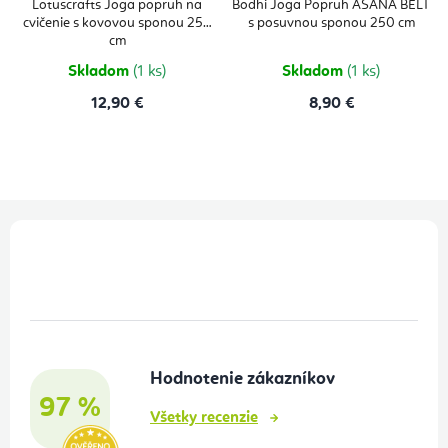
produktu
produktu
Lotuscrafts Joga popruh na
Bodhi Joga Popruh ASANA BELT
je
je
cvičenie s kovovou sponou 250
s posuvnou sponou 250 cm
5,0
5,0
z
z
cm
5
5
hviezdičiek.
hviezdičie
Skladom
(1 ks)
Skladom
(1 ks)
12,90 €
8,90 €
Z
á
p
ä
t
Hodnotenie zákazníkov
i
97 %
e
Všetky recenzie