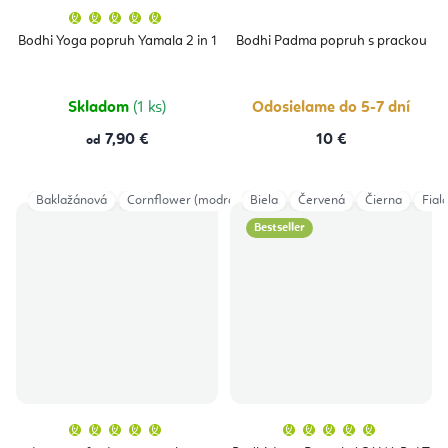
Priemerné
hodnotenie
produktu
Bodhi Yoga popruh Yamala 2 in 1
Bodhi Padma popruh s prackou
je
5,0
z
5
hviezdičiek.
Skladom
(1 ks)
Odosielame do 5-7 dní
7,90 €
10 €
od
Baklažánová
Cornflower (modrá)
Biela
Červená
Čierna
Fial
Bestseller
Priemerné
Priemern
hodnotenie
hodnoten