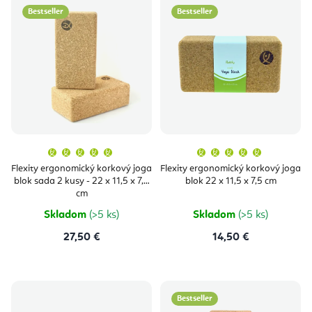
Bestseller
Bestseller
Priemerné
Priemern
hodnotenie
hodnoten
produktu
produktu
Flexity ergonomický korkový joga
Flexity ergonomický korkový joga
je
je
blok sada 2 kusy - 22 x 11,5 x 7,5
blok 22 x 11,5 x 7,5 cm
5,0
5,0
z
z
cm
5
5
hviezdičiek.
hviezdičie
Skladom
(>5 ks)
Skladom
(>5 ks)
27,50 €
14,50 €
Bestseller