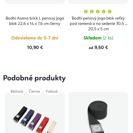
Priemern
hodnoten
produktu
Bodhi Asana brick L penový joga
Bodhi penový joga blok veľký
je
blok 22,6 x 14 x 7,6 cm čierny
pod ramená a na sedenie 30,5 x
5,0
z
20,5 x 5 cm
5
hviezdičie
Odosielame do 5-7 dní
Skladom
(2 ks)
10,90 €
9,50 €
od
Podobné produkty
Béžová
Čierna
Fialová