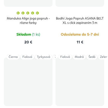
Priemerné
hodnotenie
produktu
Manduka Align joga popruh -
Bodhi Joga Popruh ASANA BELT
je
rôzne farby
XL s click zapínaním 3 m
5,0
z
5
hviezdičiek.
Skladom
(1 ks)
Odosielame do 5-7 dní
20 €
11 €
Čierna
Fialová
Tyrkysová
Zelená
Fialová
Dark Green
Modrá
Šedá
Anthracite
Zelen