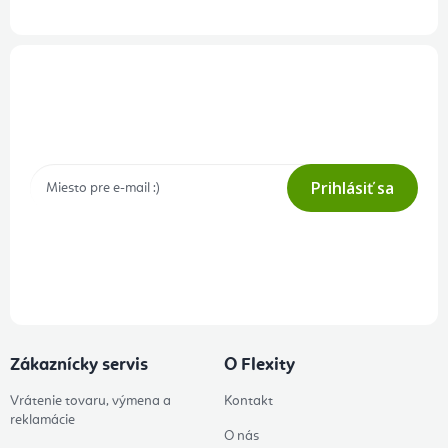
Prihlásenie odberu newslettera
Tajné akcie, výpredaje a súťaže na váš e-mail
Prihlásiť sa
Prihlásením odberu súhlasíte s
podmienkami ochrany osobných
údajov
Zákaznícky servis
O Flexity
Vrátenie tovaru, výmena a
Kontakt
reklamácie
O nás