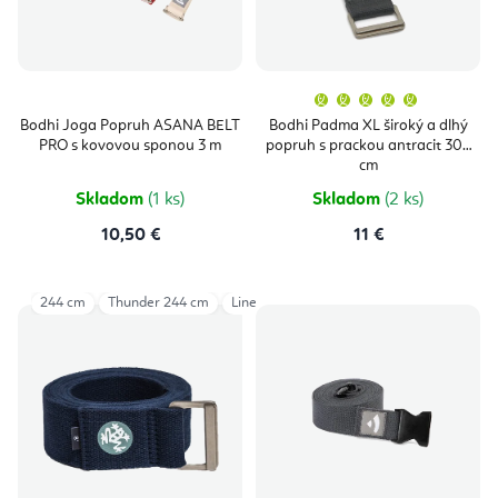
Priemern
hodnoten
produktu
Bodhi Joga Popruh ASANA BELT
Bodhi Padma XL široký a dlhý
je
PRO s kovovou sponou 3 m
popruh s prackou antracit 305
5,0
z
cm
5
hviezdičie
Skladom
(1 ks)
Skladom
(2 ks)
10,50 €
11 €
244 cm
Thunder 244 cm
Linen 305 cm