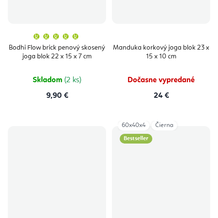
Priemerné
hodnotenie
produktu
Bodhi Flow brick penový skosený
Manduka korkový joga blok 23 x
je
joga blok 22 x 15 x 7 cm
15 x 10 cm
5,0
z
5
hviezdičiek.
Skladom
(2 ks)
Dočasne vypredané
9,90 €
24 €
60x40x4
Čierna
Bestseller