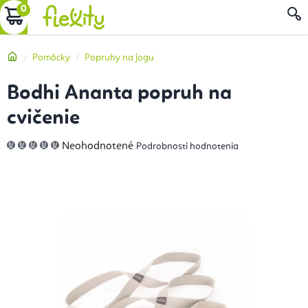
Prejsť
NÁKUPNÝ
na
obsah
KOŠÍK
Domov
Pomôcky
Popruhy na jogu
Bodhi Ananta popruh na
cvičenie
Priemerné
Neohodnotené
Podrobnosti hodnotenia
hodnotenie
produktu
je
0,0
z
5
hviezdičiek.