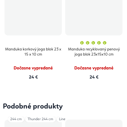
Priemern
hodnoten
produktu
Manduka korkový joga blok 23 x
Manduka recyklovaný penový
je
15 x 10 cm
joga blok 23x15x10 cm
5,0
z
5
hviezdičie
Dočasne vypredané
Dočasne vypredané
24 €
24 €
Podobné produkty
244 cm
Thunder 244 cm
Linen 305 cm