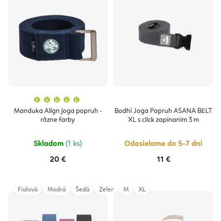
Priemerné
hodnotenie
produktu
Manduka Align joga popruh -
Bodhi Joga Popruh ASANA BELT
je
rôzne farby
XL s click zapínaním 3 m
5,0
z
5
hviezdičiek.
Skladom
(1 ks)
Odosielame do 5-7 dní
20 €
11 €
Fialová
Modrá
Šedá
Zelená
M
XL