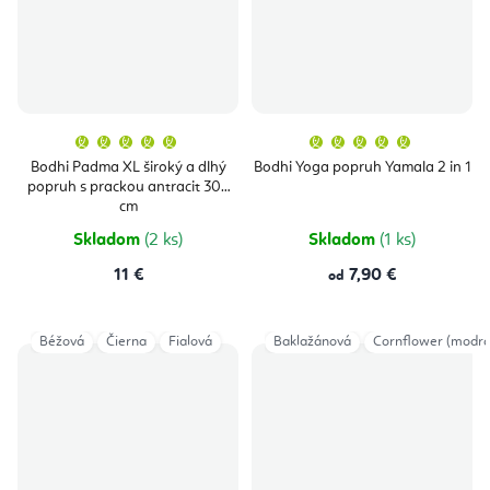
Priemerné
Priemern
hodnotenie
hodnoten
produktu
produktu
Bodhi Padma XL široký a dlhý
Bodhi Yoga popruh Yamala 2 in 1
je
je
popruh s prackou antracit 305
5,0
5,0
z
z
cm
5
5
hviezdičiek.
hviezdičie
Skladom
(2 ks)
Skladom
(1 ks)
11 €
7,90 €
od
Béžová
Čierna
Fialová
Baklažánová
Cornflower (modrá