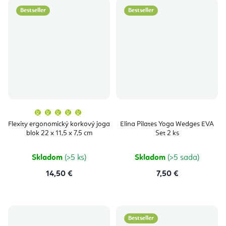
Bestseller
Bestseller
Priemerné
hodnotenie
produktu
Flexity ergonomický korkový joga
Elina Pilates Yoga Wedges EVA
je
blok 22 x 11,5 x 7,5 cm
Set 2 ks
5,0
z
5
hviezdičiek.
Skladom
(>5 ks)
Skladom
(>5 sada)
14,50 €
7,50 €
Bestseller