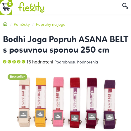
Prejsť
NÁKUPNÝ
na
obsah
KOŠÍK
Domov
Pomôcky
Popruhy na jogu
Bodhi Joga Popruh ASANA BELT
s posuvnou sponou 250 cm
Priemerné
16 hodnotení
Podrobnosti hodnotenia
hodnotenie
produktu
je
5,0
Bestseller
z
5
hviezdičiek.