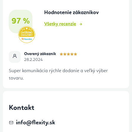
t
Hodnotenie zákazníkov
i
97 %
e
Všetky recenzie
Overený zákazník
28.2.2024
Super komunikácia rýchle dodanie a veľký výber
tovaru.
Kontakt
info
@
flexity.sk