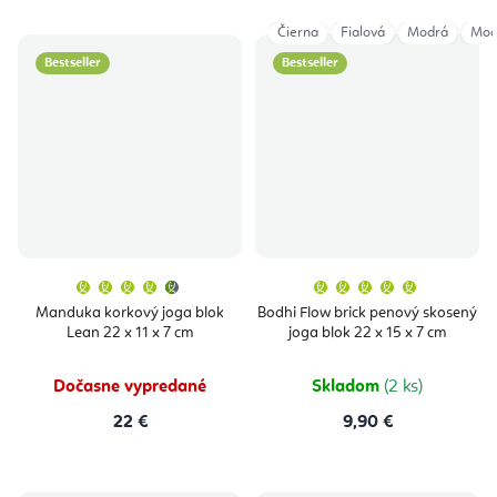
Čierna
Fialová
Modrá
Mod
Bestseller
Bestseller
Priemerné
Priemern
hodnotenie
hodnoten
produktu
produktu
Manduka korkový joga blok
Bodhi Flow brick penový skosený
je
je
Lean 22 x 11 x 7 cm
joga blok 22 x 15 x 7 cm
4,5
5,0
z
z
5
5
hviezdičiek.
hviezdičie
Dočasne vypredané
Skladom
(2 ks)
22 €
9,90 €