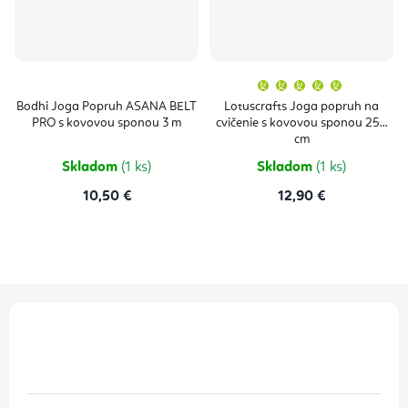
Priemern
hodnoten
produktu
Bodhi Joga Popruh ASANA BELT
Lotuscrafts Joga popruh na
je
PRO s kovovou sponou 3 m
cvičenie s kovovou sponou 250
5,0
z
cm
5
hviezdičie
Skladom
(1 ks)
Skladom
(1 ks)
10,50 €
12,90 €
Z
á
p
ä