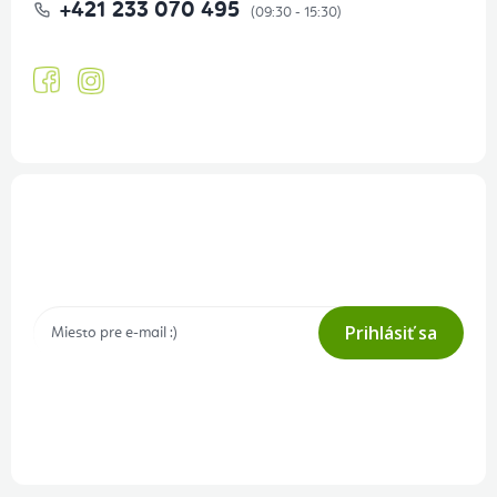
+421 233 070 495
Prihlásenie odberu newslettera
Tajné akcie, výpredaje a súťaže na váš e-mail
Prihlásiť sa
Prihlásením odberu súhlasíte s
podmienkami ochrany osobných
údajov