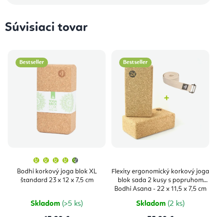
Súvisiaci tovar
Bestseller
Bestseller
Priemerné
hodnotenie
produktu
Bodhi korkový joga blok XL
Flexity ergonomický korkový joga
je
štandard 23 x 12 x 7,5 cm
blok sada 2 kusy s popruhom
4,9
z
Bodhi Asana - 22 x 11,5 x 7,5 cm
5
hviezdičiek.
Skladom
(>5 ks)
Skladom
(2 ks)