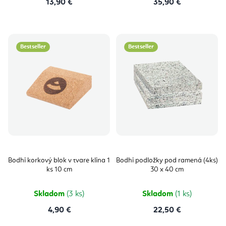
13,90 €
35,90 €
Bestseller
Bestseller
Bodhi korkový blok v tvare klina 1
Bodhi podložky pod ramená (4ks)
ks 10 cm
30 x 40 cm
Skladom
(3 ks)
Skladom
(1 ks)
4,90 €
22,50 €