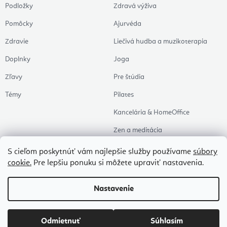
Podložky
Zdravá výživa
Pomôcky
Ajurvéda
Zdravie
Liečivá hudba a muzikoterapia
Doplnky
Joga
Zľavy
Pre štúdia
Témy
Pilates
Kancelária & HomeOffice
Zen a meditácia
Aromaterapia
S cieľom poskytnúť vám najlepšie služby používame
súbory
cookie.
Pre lepšiu ponuku si môžete upraviť nastavenia.
Zdravý spánok
Naše obľúbené
Nastavenie
Copyright 2026
Flexity
. Všetky práva vyhradené.
Upraviť nastavenie cookies
Odmietnuť
Súhlasím
Vytvoril Shoptet Premium