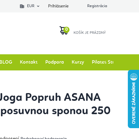
EUR
Prihlásenie
Registrácia
NÁKUPNÝ
KOŠÍK
BLOG
Kontakt
Podpora
Kurzy
Pilates Studio
Zna
 Joga Popruh ASANA
 posuvnou sponou 250
emerné
hodnotení
Podrobnosti hodnotenia