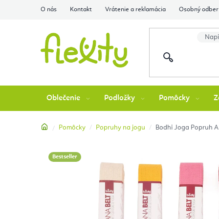
Prejsť
O nás
Kontakt
Vrátenie a reklamácia
Osobný odber 
na
obsah
Oblečenie
Podložky
Pomôcky
Z
Domov
Pomôcky
Popruhy na jogu
Bodhi Joga Popruh 
Bestseller