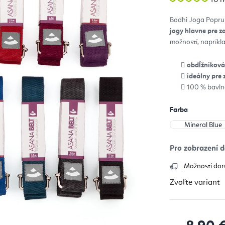
hod
pro
je
Bodhi Joga Popruh
5,0
z
jogy hlavne pre z
5
hvie
možností, napríkl
obdĺžniková 
ideálny pre 
100 % bavl
Farba
Možnosti dor
Zvoľte variant