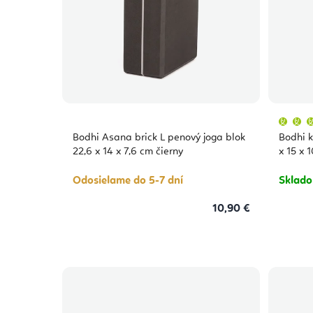
Bodhi Asana brick L penový joga blok
Bodhi k
22,6 x 14 x 7,6 cm čierny
x 15 x 
Odosielame do 5-7 dní
Sklad
10,90 €