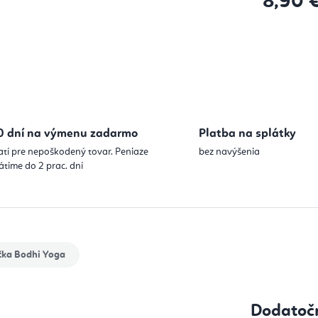
8,90 
Jednotková
0 dní na výmenu zadarmo
Platba na splátky
atí pre nepoškodený tovar. Peniaze
bez navýšenia
átime do 2 prac. dní
čka
Bodhi Yoga
Dodatoč