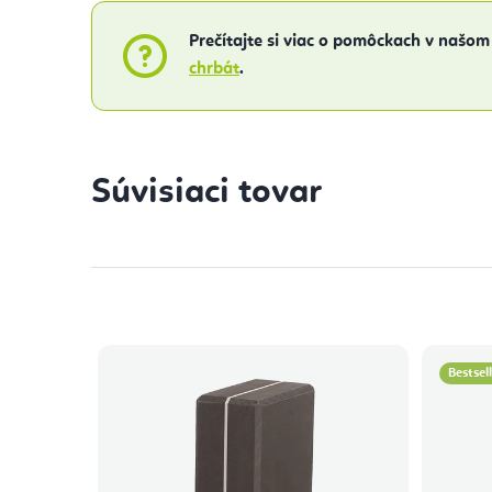
Prečítajte si viac o pomôckach v našom
chrbát
.
Súvisiaci tovar
Bestsel