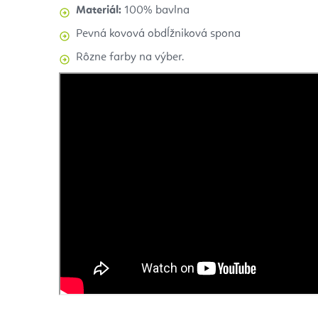
M
ateriál:
100% bavlna
Pevná kovová obdĺžniková spona
Rôzne farby na výber.