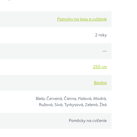
Popruhy na jogu a cvičenie
2 roky
—
250 cm
Bavlna
Biela, Červená, Čierna, Fialová, Modrá,
Ružová, Sivá, Tyrkysová, Zelená, Žltá
Pomôcky na cvičenie