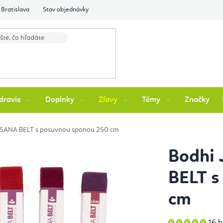
Bratislava
Stav objednávky
dravie
Doplnky
Zľavy
Témy
Značky
ASANA BELT s posuvnou sponou 250 cm
Bodhi
BELT s
cm
Pri
16 