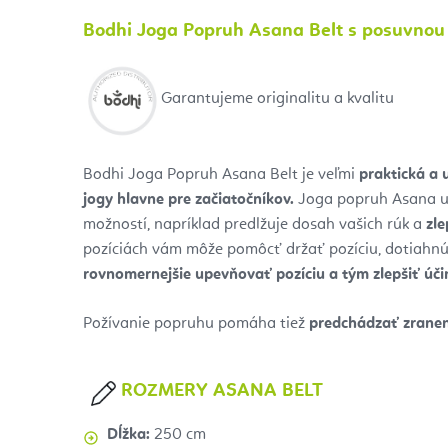
Bodhi Joga Popruh Asana Belt s posuvno
Garantujeme originalitu a kvalitu
Bodhi Joga Popruh Asana Belt je veľmi
praktická a 
jogy hlavne pre začiatočníkov.
Joga popruh Asana u
možností, napríklad predlžuje dosah vašich rúk a
zle
pozíciách vám môže pomôcť držať pozíciu, dotiahn
rovnomernejšie upevňovať pozíciu a tým zlepšiť úči
Požívanie popruhu pomáha tiež
predchádzať zraneni
ROZMERY ASANA BELT
Dĺžka:
250 cm