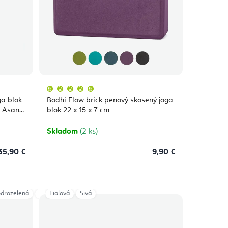
Priemerné
hodnotenie
produktu
ga blok
Bodhi Flow brick penový skosený joga
je
5,0
i Asana
blok 22 x 15 x 7 cm
z
5
hviezdičiek.
Skladom
(2 ks)
35,90 €
9,90 €
drozelená
Dark Red
Fialová
Mango
Sivá
Forest Green
Midnight Blue
Lilac