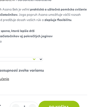
notenie
duktu
 Asana Belt je veľmi
praktická a užitočná pomôcka cvičenie
ačiatočníkov.
Joga popruh Asana umožňuje väčší rozsah
zdičiek.
ad predlžuje dosah vašich rúk a
zlepšuje flexibilitu
.
spona, ktorá lepšie drží
začiatočníkov aj pokročilých jogínov
na
učenia