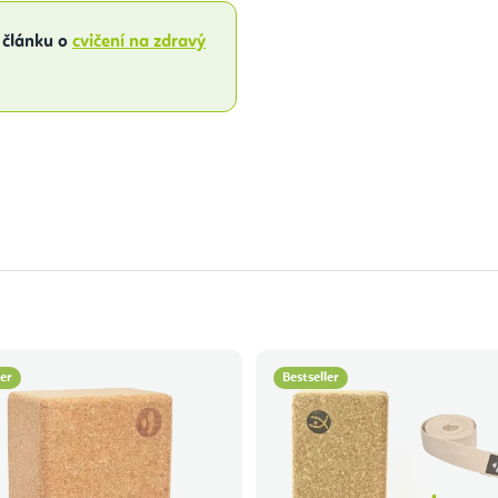
 článku o
cvičení na zdravý
ler
Bestseller