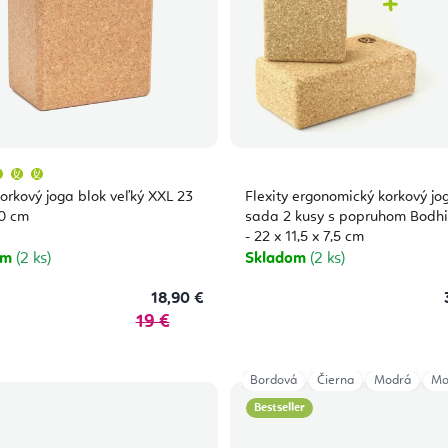
Priemerné
hodnotenie
produktu
orkový joga blok veľký XXL 23
Flexity ergonomický korkový jo
je
5,0
10 cm
sada 2 kusy s popruhom Bodh
z
- 22 x 11,5 x 7,5 cm
5
hviezdičiek.
om
(2 ks)
Skladom
(2 ks)
18,90 €
19 €
Bordová
Čierna
Modrá
Mo
Bestseller