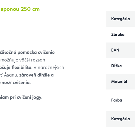
u sponou 250 cm
Kategória
Záruka
EAN
užitočná pomôcka cvičenie
možňuje väčší rozsah
Dĺžka
pšuje flexibilitu
. V náročnejších
úť Ásanu,
zároveň dlhšie a
Materiál
nnosť cvičenia.
am pri cvičení jogy
.
Farba
Kategória