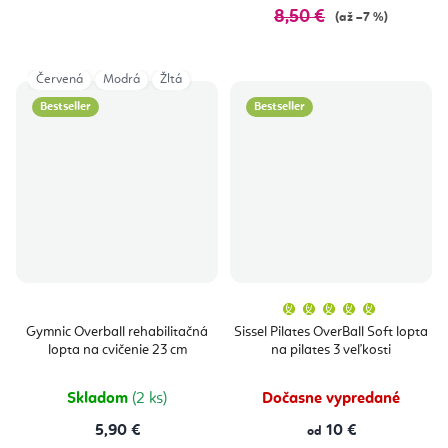
8,50 €
(až –7 %)
Červená
Modrá
Žltá
Bestseller
Bestseller
Priemern
hodnoten
produktu
Gymnic Overball rehabilitačná
Sissel Pilates OverBall Soft lopta
je
lopta na cvičenie 23 cm
na pilates 3 veľkosti
5,0
z
5
hviezdičie
Skladom
(2 ks)
Dočasne vypredané
5,90 €
10 €
od