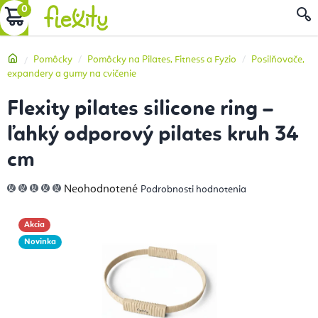
Prejsť
NÁKUPNÝ
na
obsah
KOŠÍK
Domov
Pomôcky
Pomôcky na Pilates, Fitness a Fyzio
Posilňovače,
expandery a gumy na cvičenie
Flexity pilates silicone ring –
ľahký odporový pilates kruh 34
cm
Priemerné
Neohodnotené
Podrobnosti hodnotenia
hodnotenie
produktu
je
0,0
Akcia
z
5
Novinka
hviezdičiek.