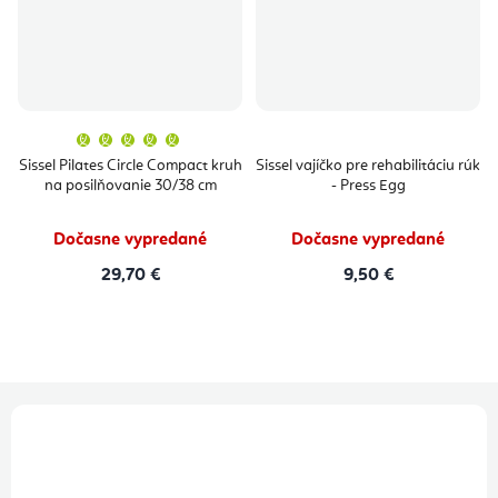
Priemerné
hodnotenie
produktu
Sissel Pilates Circle Compact kruh
Sissel vajíčko pre rehabilitáciu rúk
je
na posilňovanie 30/38 cm
- Press Egg
5,0
z
5
hviezdičiek.
Dočasne vypredané
Dočasne vypredané
29,70 €
9,50 €
Z
á
p