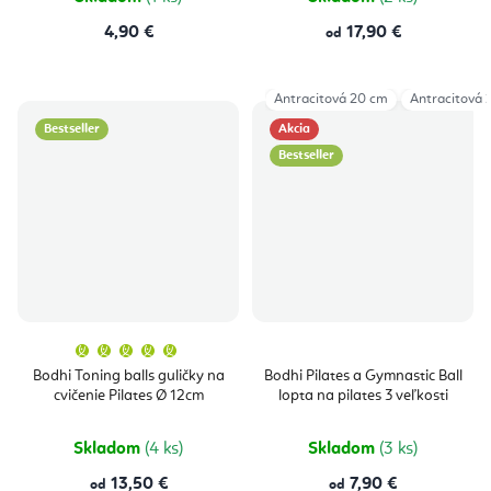
4,90 €
17,90 €
od
Antracitová 20 cm
Antracitová 
Bestseller
Akcia
Bestseller
Priemerné
hodnotenie
produktu
Bodhi Toning balls guličky na
Bodhi Pilates a Gymnastic Ball
je
cvičenie Pilates Ø 12cm
lopta na pilates 3 veľkosti
5,0
z
5
hviezdičiek.
Skladom
(4 ks)
Skladom
(3 ks)
13,50 €
7,90 €
od
od