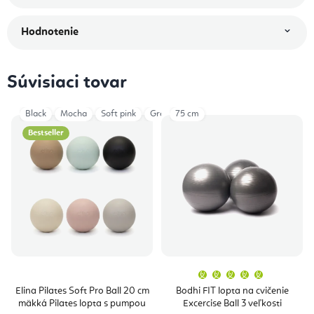
Hodnotenie
Súvisiaci tovar
Black
Mocha
Soft pink
Grey
75 cm
Mint Green
Bestseller
Priemern
hodnoten
produktu
Elina Pilates Soft Pro Ball 20 cm
Bodhi FIT lopta na cvičenie
je
mäkká Pilates lopta s pumpou
Excercise Ball 3 veľkosti
5,0
z