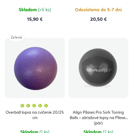
5
hviezdičie
Skladom
(>5 ks)
Odosielame do 5-7 dní
15,90 €
20,50 €
Zelená
Priemerné
hodnotenie
produktu
Overball lopta na cvičenie 20/25
Align Pilates Pro Soft Toning
je
cm
Balls – záťažové lopty na Pilates
5,0
z
(pár)
5
hviezdičiek.
Skladom
(1 ks)
Skladom
(2 ks)