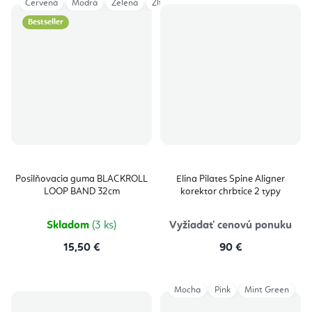
Červená
Modrá
Zelená
Žltá
Bestseller
Posilňovacia guma BLACKROLL
Elina Pilates Spine Aligner
LOOP BAND 32cm
korektor chrbtice 2 typy
Skladom
(3 ks)
Vyžiadať cenovú ponuku
15,50 €
90 €
Mocha
Pink
Mint Green