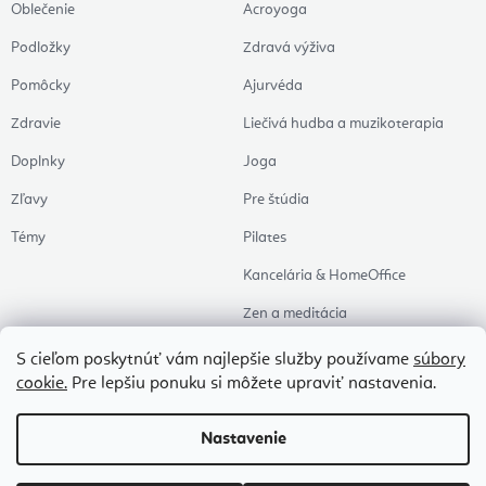
Oblečenie
Acroyoga
Podložky
Zdravá výživa
Pomôcky
Ajurvéda
Zdravie
Liečivá hudba a muzikoterapia
Doplnky
Joga
Zľavy
Pre štúdia
Témy
Pilates
Kancelária & HomeOffice
Zen a meditácia
Aromaterapia
S cieľom poskytnúť vám najlepšie služby používame
súbory
cookie.
Pre lepšiu ponuku si môžete upraviť nastavenia.
Zdravý spánok
Naše obľúbené
Nastavenie
Copyright 2026
Flexity
. Všetky práva vyhradené.
Upraviť nastavenie cookies