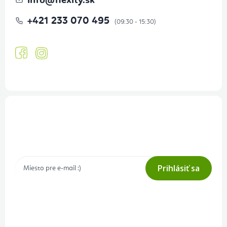
info
@
flexity.sk
+421 233 070 495
Prihlásenie odberu newslettera
Tajné akcie, výpredaje a súťaže na váš e-mail
Prihlásiť sa
Prihlásením odberu súhlasíte s
podmienkami ochrany osobných
údajov