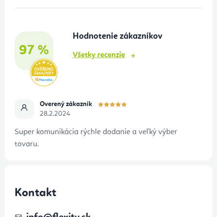
ä
t
Hodnotenie zákazníkov
i
97 %
e
Všetky recenzie
Overený zákazník
28.2.2024
Super komunikácia rýchle dodanie a veľký výber
tovaru.
Kontakt