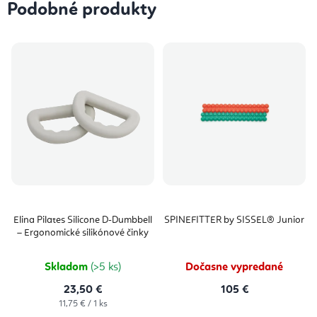
Podobné produkty
Elina Pilates Silicone D-Dumbbell
SPINEFITTER by SISSEL® Junior
– Ergonomické silikónové činky
Skladom
(>5 ks)
Dočasne vypredané
23,50 €
105 €
Jednotková
11,75 € / 1 ks
cena: