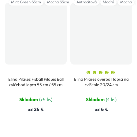
Mint Green 65cm
Mocha 65cm
Soft Pink 65cm
Antracitová
Modrá
Grey 65cm
Mocha
Bl
Priemern
hodnoten
produktu
Elina Pilates Fitball Pilates Ball
Elina Pilates overball lopta na
je
cvičebná lopta 55 cm / 65 cm
cvičenie 20/24 cm
5,0
z
5
hviezdičie
Skladom
(>5 ks)
Skladom
(4 ks)
25 €
6 €
od
od