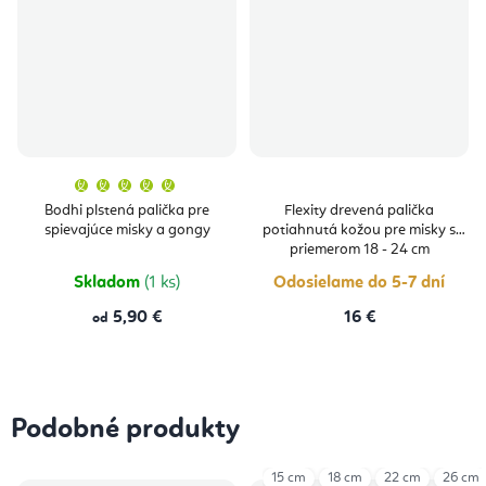
Priemerné
hodnotenie
produktu
Bodhi plstená palička pre
Flexity drevená palička
je
spievajúce misky a gongy
potiahnutá kožou pre misky s
5,0
z
priemerom 18 - 24 cm
5
hviezdičiek.
Skladom
(1 ks)
Odosielame do 5-7 dní
5,90 €
16 €
od
Podobné produkty
15 cm
18 cm
22 cm
26 cm