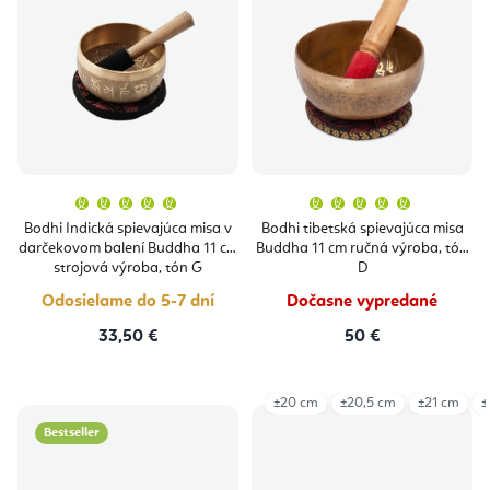
Priemerné
Priemern
hodnotenie
hodnoten
produktu
produktu
Bodhi Indická spievajúca misa v
Bodhi tibetská spievajúca misa
je
je
darčekovom balení Buddha 11 cm
Buddha 11 cm ručná výroba, tón
5,0
5,0
z
z
strojová výroba, tón G
D
5
5
hviezdičiek.
hviezdičie
Odosielame do 5-7 dní
Dočasne vypredané
33,50 €
50 €
±20 cm
±20,5 cm
±21 cm
±
Bestseller