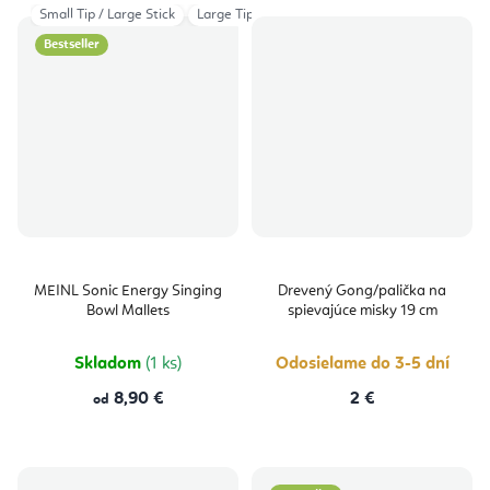
Small Tip / Large Stick
Large Tip / Small Stick
Small Tip / Small Stick
Bestseller
MEINL Sonic Energy Singing
Drevený Gong/palička na
Bowl Mallets
spievajúce misky 19 cm
Skladom
(1 ks)
Odosielame do 3-5 dní
8,90 €
2 €
od