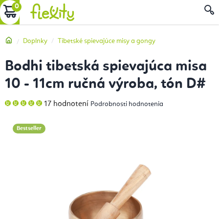
Prejsť
NÁKUPNÝ
na
obsah
KOŠÍK
Domov
Doplnky
Tibetské spievajúce misy a gongy
Bodhi tibetská spievajúca misa
10 - 11cm ručná výroba, tón D#
Priemerné
17 hodnotení
Podrobnosti hodnotenia
hodnotenie
produktu
je
5,0
Bestseller
z
5
hviezdičiek.