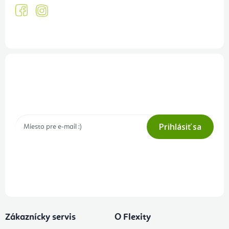
Prihlásenie odberu newslettera
Tajné akcie, výpredaje a súťaže na váš e-mail
Prihlásiť sa
Prihlásením odberu súhlasíte s
podmienkami ochrany osobných
údajov
Zákaznícky servis
O Flexity