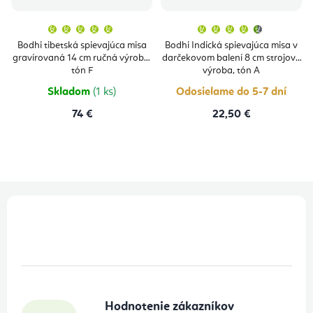
Priemerné
Priemern
hodnotenie
hodnoten
produktu
produktu
Bodhi tibetská spievajúca misa
Bodhi Indická spievajúca misa v
je
je
gravírovaná 14 cm ručná výroba,
darčekovom balení 8 cm strojová
5,0
4,6
z
z
tón F
výroba, tón A
5
5
hviezdičiek.
hviezdičie
Skladom
(1 ks)
Odosielame do 5-7 dní
74 €
22,50 €
Z
á
p
ä
t
Hodnotenie zákazníkov