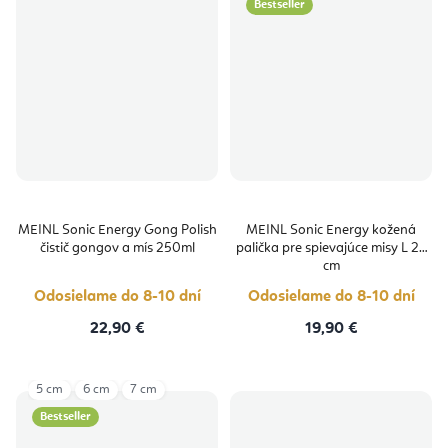
Bestseller
MEINL Sonic Energy Gong Polish
MEINL Sonic Energy kožená
čistič gongov a mís 250ml
palička pre spievajúce misy L 26
cm
Odosielame do 8-10 dní
Odosielame do 8-10 dní
22,90 €
19,90 €
5 cm
6 cm
7 cm
Bestseller