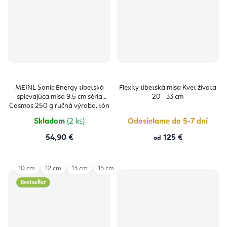
MEINL Sonic Energy tibetská
Flexity tibetská misa Kvet života
spievajúca misa 9,5 cm séria
20 - 33 cm
Cosmos 250 g ručná výroba, tón
G
Skladom
(2 ks)
Odosielame do 5-7 dní
54,90 €
125 €
od
10 cm
12 cm
13 cm
15 cm
17 cm
19 cm
21 cm
Bestseller