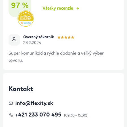
i
97 %
e
Všetky recenzie
Overený zákazník
28.2.2024
Super komunikácia rýchle dodanie a veľký výber
tovaru.
Kontakt
info
@
flexity.sk
+421 233 070 495