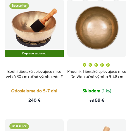
Bestseller
Doprava zadarmo
Priemern
hodnoten
produktu
Bodhi tibetská spievajúca misa
Phoenix Tibetská spievajúca misa
je
veľká 30 cm ručná výroba, tón F
De-Wa, ručná výroba 9-48 cm
5,0
z
5
hviezdičie
Odosielame do 5-7 dní
Skladom
(1 ks)
240 €
59 €
od
Bestseller