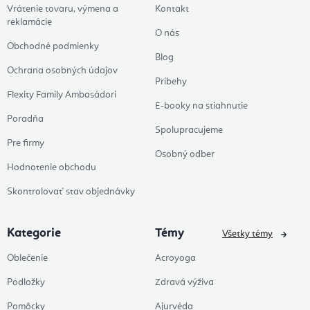
Vrátenie tovaru, výmena a
Kontakt
reklamácie
O nás
Obchodné podmienky
Blog
Ochrana osobných údajov
Príbehy
Flexity Family Ambasádori
E-booky na stiahnutie
Poradňa
Spolupracujeme
Pre firmy
Osobný odber
Hodnotenie obchodu
Skontrolovať stav objednávky
Kategorie
Témy
Všetky témy
Oblečenie
Acroyoga
Podložky
Zdravá výživa
Pomôcky
Ajurvéda