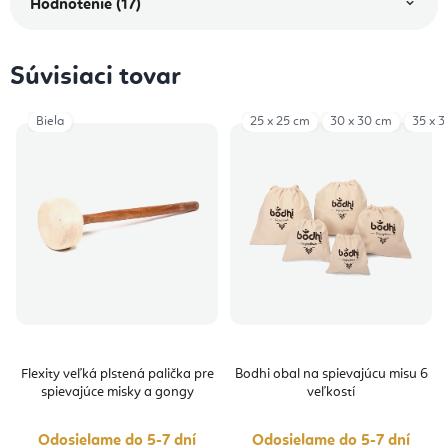
Hodnotenie (17)
Súvisiaci tovar
Biela
25 x 25 cm
30 x 30 cm
35 x 3
Flexity veľká plstená palička pre
Bodhi obal na spievajúcu misu 6
spievajúce misky a gongy
veľkostí
Odosielame do 5-7 dní
Odosielame do 5-7 dní