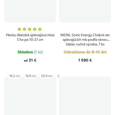
Priemerné
hodnotenie
produktu
Flexity tibetská spievajúca misa
MEINL Sonic Energy Chakra set
je
Cho pa 10-21 cm
spievajúcich mís podľa tónov
5,0
z
čakier, ručná výroba, 7 ks
5
hviezdičiek.
Skladom
(1 ks)
Odosielame do 8-10 dní
31 €
1 590 €
od
16,2 cm
19,9 cm
25,9 cm
28,9 cm
12.5 -13,5 cm