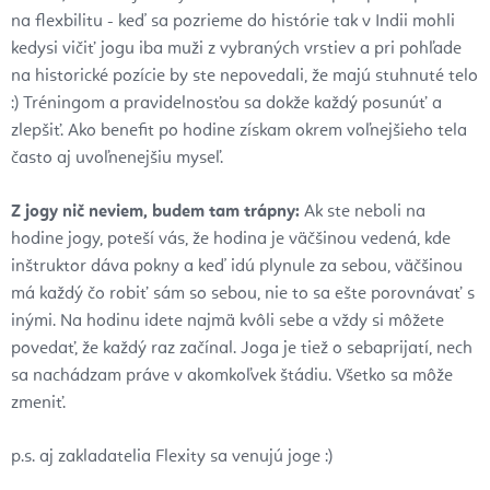
na flexbilitu - keď sa pozrieme do histórie tak v Indii mohli
kedysi vičiť jogu iba muži z vybraných vrstiev a pri pohľade
na historické pozície by ste nepovedali, že majú stuhnuté telo
:) Tréningom a pravidelnosťou sa dokže každý posunúť a
zlepšiť. Ako benefit po hodine získam okrem voľnejšieho tela
často aj uvoľnenejšiu myseľ.
Z jogy nič neviem, budem tam trápny:
Ak ste neboli na
hodine jogy, poteší vás, že hodina je väčšinou vedená, kde
inštruktor dáva pokny a keď idú plynule za sebou, väčšinou
má každý čo robiť sám so sebou, nie to sa ešte porovnávať s
inými. Na hodinu idete najmä kvôli sebe a vždy si môžete
povedať, že každý raz začínal. Joga je tiež o sebaprijatí, nech
sa nachádzam práve v akomkoľvek štádiu. Všetko sa môže
zmeniť.
p.s. aj zakladatelia Flexity sa venujú joge :)