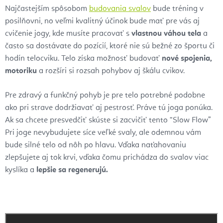
Najčastejším spôsobom
budovania svalov
bude tréning v
posilňovni, no veľmi kvalitný účinok bude mať pre vás aj
cvičenie jogy, kde musíte pracovať s
vlastnou váhou tela
a
často sa dostávate do pozícií, ktoré nie sú bežné zo športu či
hodín telocviku. Telo získa možnosť budovať
nové spojenia,
motoriku
a rozšíri si rozsah pohybov aj škálu cvikov.
Pre zdravý a funkčný pohyb je pre telo potrebné podobne
ako pri strave dodržiavať aj pestrosť. Práve tú joga ponúka.
Ak sa chcete presvedčiť skúste si zacvičiť tento “Slow Flow”
Pri joge nevybudujete síce veľké svaly, ale odemnou vám
bude silné telo od nôh po hlavu. Vďaka naťahovaniu
zlepšujete aj tok krvi, vďaka čomu prichádza do svalov viac
kyslíka a
lepšie sa regenerujú.