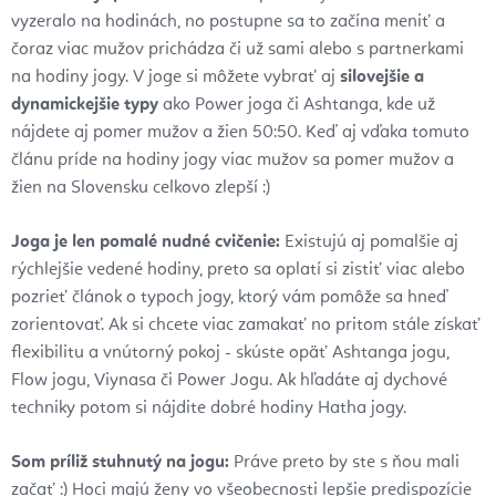
vyzeralo na hodinách, no postupne sa to začína meniť a
čoraz viac mužov prichádza či už sami alebo s partnerkami
na hodiny jogy. V joge si môžete vybrať aj
silovejšie a
dynamickejšie typy
ako Power joga či Ashtanga, kde už
nájdete aj pomer mužov a žien 50:50. Keď aj vďaka tomuto
článu príde na hodiny jogy viac mužov sa pomer mužov a
žien na Slovensku celkovo zlepší :)
Joga je len pomalé nudné cvičenie:
Existujú aj pomalšie aj
rýchlejšie vedené hodiny, preto sa oplatí si zistiť viac alebo
pozrieť článok o typoch jogy, ktorý vám pomôže sa hneď
zorientovať. Ak si chcete viac zamakať no pritom stále získať
flexibilitu a vnútorný pokoj - skúste opäť Ashtanga jogu,
Flow jogu, Viynasa či Power Jogu. Ak hľadáte aj dychové
techniky potom si nájdite dobré hodiny Hatha jogy.
Som príliž stuhnutý na jogu:
Práve preto by ste s ňou mali
začať :) Hoci majú ženy vo všeobecnosti lepšie predispozície