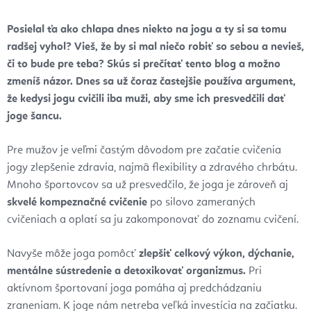
Posielal ťa ako chlapa dnes niekto na jogu a ty si sa tomu
radšej vyhol? Vieš, že by si mal niečo robiť so sebou a nevieš,
či to bude pre teba? Skús si prečítať tento blog a možno
zmeníš názor. Dnes sa už čoraz častejšie používa argument,
že kedysi jogu cvičili iba muži, aby sme ich presvedčili dať
joge šancu.
Pre mužov je veľmi častým dôvodom pre začatie cvičenia
jogy zlepšenie zdravia, najmä flexibility a zdravého chrbátu.
Mnoho športovcov sa už presvedčilo, že joga je zároveň aj
skvelé kompeznačné cvičenie
po silovo zameraných
cvičeniach a oplatí sa ju zakomponovať do zoznamu cvičení.
Navyše môže joga pomôcť
zlepšiť celkový výkon, dýchanie,
mentálne sústredenie a detoxikovať organizmus.
Pri
aktívnom športovaní joga pomáha aj predchádzaniu
zraneniam. K joge nám netreba veľká investícia na začiatku.