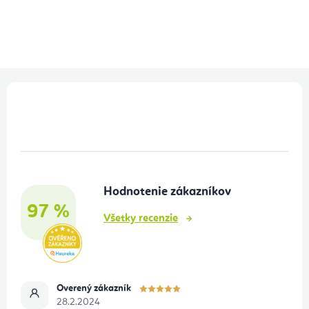
Z
á
p
ä
t
Hodnotenie zákazníkov
i
97 %
e
Všetky recenzie
Overený zákazník
28.2.2024