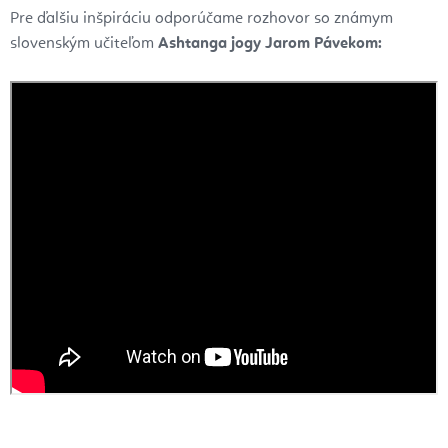
Pre ďalšiu inšpiráciu odporúčame rozhovor so známym
slovenským učiteľom
Ashtanga jogy Jarom Pávekom: