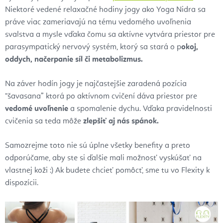
Niektoré vedené relaxačné hodiny jogy ako Yoga Nidra sa
práve viac zameriavajú na tému vedomého uvoľnenia
svalstva a mysle vďaka čomu sa aktívne vytvára priestor pre
parasympatický nervový systém, ktorý sa stará o p
okoj,
oddych, načerpanie síl či metabolizmus.
Na záver hodín jogy je najčastejšie zaradená pozícia
“šavasana” ktorá po aktívnom cvičení dáva priestor pre
vedomé uvoľnenie
a spomalenie dychu. Vďaka pravidelnosti
cvičenia sa teda môže
zlepšiť aj nás spánok.
Samozrejme toto nie sú úplne všetky benefity a preto
odporúčame, aby ste si ďalšie mali možnosť vyskúšať na
vlastnej koži :) Ak budete chcieť pomôcť, sme tu vo Flexity k
dispozícii.