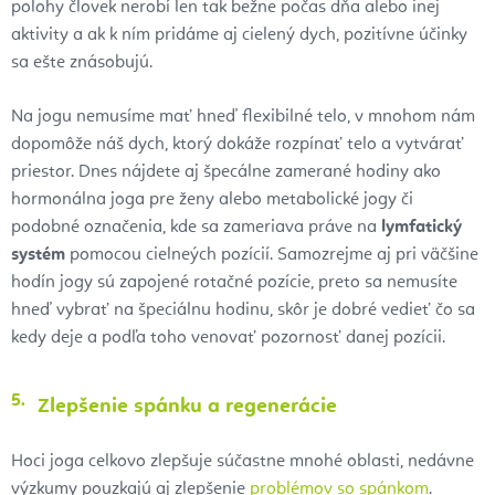
polohy človek nerobí len tak bežne počas dňa alebo inej
aktivity a ak k ním pridáme aj cielený dych, pozitívne účinky
sa ešte znásobujú.
Na jogu nemusíme mať hneď flexibilné telo, v mnohom nám
dopomôže náš dych, ktorý dokáže rozpínať telo a vytvárať
priestor. Dnes nájdete aj špecálne zamerané hodiny ako
hormonálna joga pre ženy alebo metabolické jogy či
podobné označenia, kde sa zameriava práve na
lymfatický
systém
pomocou cielneých pozícií. Samozrejme aj pri väčšine
hodín jogy sú zapojené rotačné pozície, preto sa nemusíte
hneď vybrať na špeciálnu hodinu, skôr je dobré vedieť čo sa
kedy deje a podľa toho venovať pozornosť danej pozícii.
Zlepšenie spánku a regenerácie
Hoci joga celkovo zlepšuje súčastne mnohé oblasti, nedávne
výzkumy pouzkajú aj zlepšenie
problémov so spánkom
.