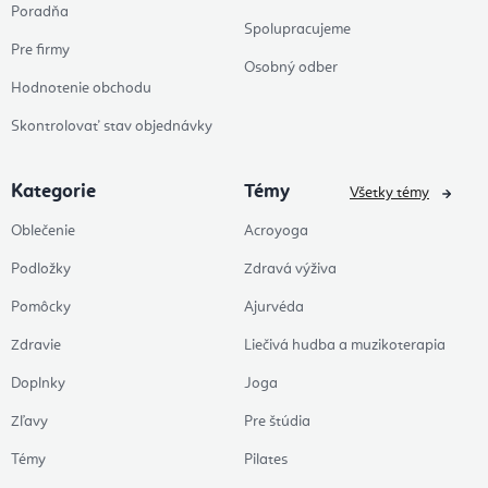
Poradňa
Spolupracujeme
Pre firmy
Osobný odber
Hodnotenie obchodu
Skontrolovať stav objednávky
Kategorie
Témy
Všetky témy
Oblečenie
Acroyoga
Podložky
Zdravá výživa
Pomôcky
Ajurvéda
Zdravie
Liečivá hudba a muzikoterapia
Doplnky
Joga
Zľavy
Pre štúdia
Témy
Pilates