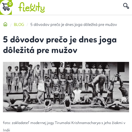
Prejsť
NÁKUPNÝ
na
obsah
KOŠÍK
Domov
BLOG
5 dôvodov prečo je dnes joga dôležitá pre mužov
5 dôvodov prečo je dnes joga
dôležitá pre mužov
foto: zakladateľ modernej jogy Tirumalai Krishnamacharya s jeho žiakmi v
Indii