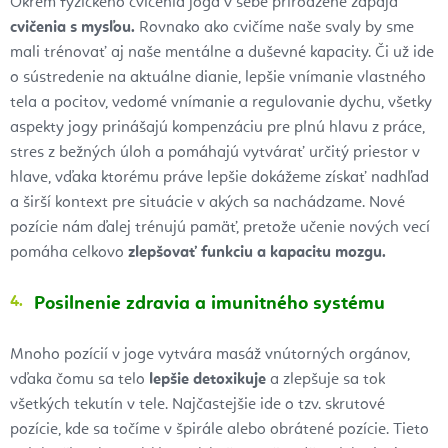
Okrem fyzického cvičenia joga v sebe prirodzene zapája
cvičenia s mysľou.
Rovnako ako cvičíme naše svaly by sme
mali trénovať aj naše mentálne a duševné kapacity. Či už ide
o sústredenie na aktuálne dianie, lepšie vnímanie vlastného
tela a pocitov, vedomé vnímanie a regulovanie dychu, všetky
aspekty jogy prinášajú kompenzáciu pre plnú hlavu z práce,
stres z bežných úloh a pomáhajú vytvárať určitý priestor v
hlave, vďaka ktorému práve lepšie dokážeme získať nadhľad
a širší kontext pre situácie v akých sa nachádzame. Nové
pozície nám ďalej trénujú pamäť, pretože učenie nových vecí
pomáha celkovo
zlepšovať funkciu a kapacitu mozgu.
Posilnenie zdravia a imunitného systému
Mnoho pozícií v joge vytvára masáž vnútorných orgánov,
vďaka čomu sa telo
lepšie detoxikuje
a zlepšuje sa tok
všetkých tekutín v tele. Najčastejšie ide o tzv. skrutové
pozície, kde sa točíme v špirále alebo obrátené pozície. Tieto