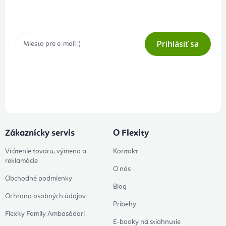
Tajné akcie, výpredaje a súťaže na váš e-mail
Prihlásiť sa
Prihlásením odberu súhlasíte s
podmienkami ochrany osobných
údajov
Zákaznícky servis
O Flexity
Vrátenie tovaru, výmena a
Kontakt
reklamácie
O nás
Obchodné podmienky
Blog
Ochrana osobných údajov
Príbehy
Flexity Family Ambasádori
E-booky na stiahnutie