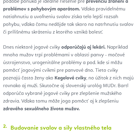
podobe ponúka je ideálne riešenie pre
prevenciu zranení a
problémov s pohybovým aparátom.
Vďaka pravidelnému
natiahnutiu a uvoľneniu svalov získa telo lepší rozsah
pohybu, vďaka čomu nedôjde tak skoro na natrhnutiu svalov
či prílišnému skráteniu z ktorého vzniká bolesť.
Dnes niektoré jogové cviky
odporúčajú aj lekári.
Napríklad
mnoho mužov trpí problémami v oblasti panvy - močové
ústrojenstvo, urogenitálne problémy a pod. kde si môžu
pomôcť jogovými cvikmi pre panvové dno. Tieto cviky
poznajú často ženy ako
Kegelové cviky
, no úžitok z nich majú
rovnako aj muži. Skutočne aj slovenský urológ MUDr. Bartl
odporúča vybrané jogové cviky pre zlepšenie mužského
zdravia. Vďaka tomu môže joga pomôcť aj k zlepšeniu
zdravého sexuálneho života mužov.
Budovanie svalov a sily vlastného tela