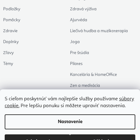
Podložky
Zdravá výživa
Pomôcky
Ajurvéda
Zdravie
Liečivá hudba a muzikoterapia
Doplnky
Joga
Zľavy
Pre štúdia
Témy
Pilates
Kancelária & HomeOffice
Zen a meditácia
Aromaterapia
S cieľom poskytnúť vám najlepšie služby používame
súbory
cookie.
Pre lepšiu ponuku si môžete upraviť nastavenia.
Zdravý spánok
Naše obľúbené
Nastavenie
Copyright 2026
Flexity
. Všetky práva vyhradené.
Upraviť nastavenie cookies