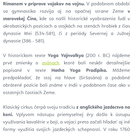
Rímanom v príprave vojakov na vojnu.
V podobnom období
sa gymnastika rozvíja aj na opačnej strane Zeme
v
starovekej Číne,
kde sa našli historické vyobrazenia ľudí v
akrobatických pozíciach a stojkách na stenách hrobiek z čias
dynastie Wei (534-581), či z periódy Severnej a Južnej
dynastie (386 - 581).
V historickom texte
Yoga Yajnvalkya
(200 r. BC) nájdeme
prvé zmienky o
asánach,
ktoré boli neskôr detailnejšie
popísané v texte
Hatha Yoga Pradipika.
Môžeme
predpokladať, že stoj na hlave (širšasána) a podobné
obrátené pozície boli známe v Indii v podobnom čase ako v
ostatných častiach Zeme.
Klasický cirkus čerpá svoju tradíciu
z anglického jazdectva na
koni.
Vplyvom nástupu priemyselnej éry došlo k ústupu
využívania kavalérie v boji, a vojaci preto začali hľadať aj iné
formy využitia svojich jazdeckých schopností. V roku 1760