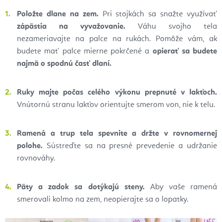
Položte dlane na zem.
Pri stojkách sa snažte využívať
zápästia na vyvažovanie.
Váhu
svojho tela
nezameriavajte na palce na rukách. Pomôže vám, ak
budete mať palce
mierne pokrčené a
opierať sa budete
najmä o
spodnú časť dlaní.
Ruky majte počas celého výkonu prepnuté v
lakťoch.
Vnútornú stranu lakťov
orientujte smerom von, nie k
telu.
Ramená a
trup tela spevnite a
držte v
rovnomernej
polohe.
Sústreďte sa na presné
prevedenie a
udržanie
rovnováhy.
Päty a
zadok sa dotýkajú steny.
Aby vaše ramená
smerovali kolmo na zem, neopierajte
sa o
lopatky.