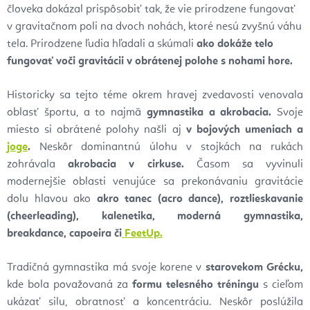
človeka dokázal prispôsobiť tak, že vie prirodzene fungovať
v gravitačnom poli na dvoch nohách, ktoré nesú zvyšnú váhu
tela. Prirodzene ľudia hľadali a skúmali
ako dokáže telo
fungovať voči gravitácii v obrátenej polohe s nohami hore.
Historicky sa tejto téme okrem hravej zvedavosti venovala
oblasť športu, a to najmä
gymnastika a akrobacia.
Svoje
miesto si obrátené polohy našli aj
v bojových umeniach a
joge
.
Neskôr dominantnú úlohu v stojkách na rukách
zohrávala
akrobacia v cirkuse.
Časom sa vyvinuli
modernejšie oblasti venujúce sa prekonávaniu gravitácie
dolu hlavou ako
akro
tanec (acro dance), roztlieskavanie
(cheerleading), kalenetika, moderná gymnastika,
breakdance, capoeira či
FeetUp.
Tradičná gymnastika má svoje korene v
starovekom Grécku,
kde bola považovaná za
formu telesného tréningu
s cieľom
ukázať silu, obratnosť a koncentráciu. Neskôr poslúžila