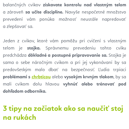
balančných
cvikov
získavate kontrolu nad vlastným telom
a
zároveň
sa učíte disciplíne.
Navyše
nespočetné množstvo
prevedení vám ponúka možnosť neustále napredovať
a
zlepšovať sa.
Jeden z
cvikov, ktoré vám pomôžu pri cvičení s
vlastným
telom je
stojka.
Správnemu
prevedeniu tohto cviku
predchádza
dôkladné a
postupné pripravovanie sa.
Stojka je
sama
o
sebe náročným cvikom a
pri jej vykonávaní by sa
predovšetkým malo dbať na bezpečnosť.
Ľudia trpiaci
problémami s
chrbticou
alebo
vysokým krvným tlakom
, by sa
mali cvikom dolu
hlavou
vyhnúť alebo trénovať pod
dohľadom odborníka.
3 tipy na začiatok ako sa naučiť stoj
na rukách