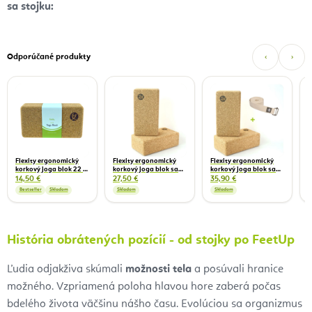
sa stojku:
Odporúčané produkty
‹
›
B
p
1
8
Flexity ergonomický
Flexity ergonomický
Flexity ergonomický
korkový joga blok 22 x
korkový joga blok sada
korkový joga blok sada
11,5 x 7,5 cm
2 kusy - 22 x 11,5 x 7,5
2 kusy s popruhom
14,50 €
27,50 €
35,90 €
cm
Bodhi Asana - 22 x 11,5
Bestseller
Skladom
Skladom
Skladom
x 7,5 cm
História obrátených pozícií - od stojky po FeetUp
Ľudia odjakživa skúmali
možnosti tela
a posúvali hranice
možného. Vzpriamená poloha hlavou hore zaberá počas
bdelého života väčšinu nášho času. Evolúciou sa organizmus