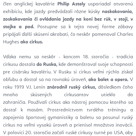
člen anglickej kavalérie
Philip Astely
usporiadal otvorenú
exhibíciu, kde jazdy predvádzali rôzne kúsky
naskakovania,
zoskakovania či ovládania jazdy na koni bez rúk, v stoji, v
stojke a pod.
Postupne sa k tejto novej forme zábavy
pripájali ďalší skúsení akrobati, čo neskôr pomenoval Charles
Hughes
ako cirkus.
Vďaka nemu sa neskôr - koncom 18. storočia - tradícia
cirkusu dostala
do Ruska,
kde demonštroval svoje schopnosti
pre cisársku kavalériu. V Rusku si cirkus veľmi rýchlo získal
obľubu a dostal sa na rovnakú úroveň,
ako balet a opera.
V
roku 1919 V.I. Lenin
znárodnil ruský cirkus,
dôsledkom čoho
mnoho skúsených cirkusantov utieklo do
zahraničia. Používali cirkus ako nástroj pomocou ktorého sa
dostal k masám. Prostredníctvom tvrdého tréningu a
zapojenia športovej gymanistiky a baletu sa posunul ruský
cirkus na veľmi vysokú úroveň a prienisol množstvo inovácií.
V polovici 20. storočia začali ruské cirkusy turné po USA, aby