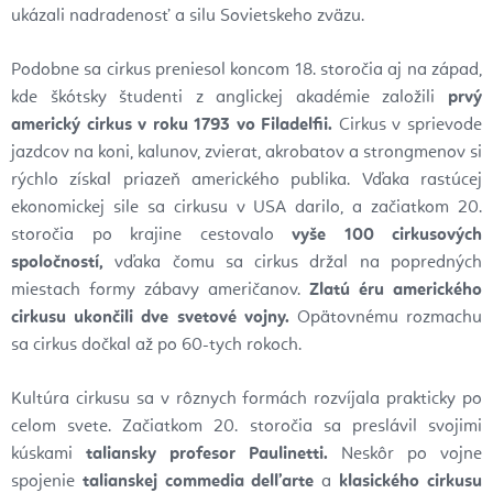
ukázali nadradenosť a silu Sovietskeho zväzu.
Podobne sa cirkus preniesol koncom 18. storočia aj na západ,
kde škótsky študenti z anglickej akadémie založili
prvý
americký cirkus v roku 1793 vo Filadelfii.
Cirkus v sprievode
jazdcov na koni, kalunov, zvierat, akrobatov a strongmenov si
rýchlo získal priazeň amerického publika. Vďaka rastúcej
ekonomickej sile sa cirkusu v USA darilo, a začiatkom 20.
storočia po krajine cestovalo
vyše 100 cirkusových
spoločností,
vďaka čomu sa cirkus držal na popredných
miestach formy zábavy američanov.
Zlatú éru amerického
cirkusu ukončili dve svetové vojny.
Opätovnému rozmachu
sa cirkus dočkal až po 60-tych rokoch.
Kultúra cirkusu sa v rôznych formách rozvíjala prakticky po
celom svete. Začiatkom 20. storočia sa preslávil svojimi
kúskami
taliansky profesor Paulinetti.
Neskôr po vojne
spojenie
talianskej commedia dell’arte
a
klasického cirkusu