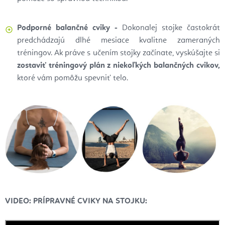
Podporné balančné cviky -
Dokonalej stojke častokrát
predchádzajú dlhé mesiace kvalitne zameraných
tréningov.
Ak práve s
učením stojky začínate, vyskúšajte si
zostaviť tréningový plán z
niekoľkých
balančných cvikov,
ktoré vám pomôžu spevniť telo.
VIDEO: PRÍPRAVNÉ CVIKY NA STOJKU: