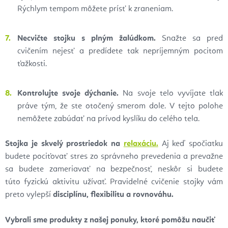
Rýchlym tempom môžete prísť k zraneniam.
Necvičte stojku s plným žalúdkom.
Snažte sa pred
cvičením nejesť a predídete tak nepríjemným pocitom
ťažkosti.
Kontrolujte svoje dýchanie.
Na svoje telo vyvíjate tlak
práve tým, že ste otočený smerom dole. V tejto polohe
nemôžete zabúdať na prívod kyslíku do celého tela.
Stojka je skvelý prostriedok na
relaxáciu.
Aj keď spočiatku
budete pociťovať stres zo správneho prevedenia a prevažne
sa budete zameriavať na bezpečnosť, neskôr si budete
túto fyzickú aktivitu užívať. Pravidelné cvičenie stojky vám
preto vylepší
disciplínu, flexibilitu a rovnováhu.
Vybrali sme produkty z našej ponuky, ktoré pomôžu naučiť