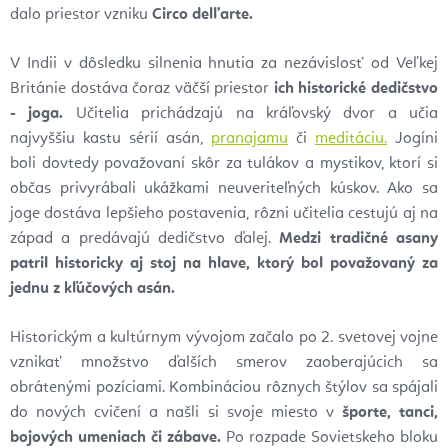
dalo priestor vzniku
Circo dell’arte.
V Indii v dôsledku silnenia hnutia za nezávislosť od Veľkej
Británie dostáva čoraz väčší priestor
ich historické dedičstvo
- joga.
Učitelia prichádzajú na kráľovský dvor a učia
najvyššiu kastu sérií asán,
pranajamu
či
meditáciu.
Jogíni
boli dovtedy považovaní skôr za tulákov a mystikov, ktorí si
občas privyrábali ukážkami neuveriteľných kúskov. Ako sa
joge dostáva lepšieho postavenia, rôzni učitelia cestujú aj na
západ a predávajú dedičstvo ďalej.
Medzi tradičné asany
patril historicky aj stoj na hlave, ktorý bol považovaný za
jednu z kľúčových asán.
Historickým a kultúrnym vývojom začalo po 2. svetovej vojne
vznikať množstvo ďalších smerov zaoberajúcich sa
obrátenými pozíciami. Kombináciou rôznych štýlov sa spájali
do nových cvičení a našli si svoje miesto v
športe, tanci,
bojových umeniach či zábave.
Po rozpade Sovietskeho bloku