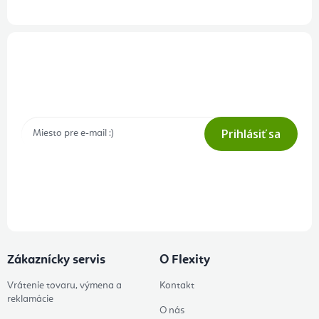
Prihlásenie odberu newslettera
Tajné akcie, výpredaje a súťaže na váš e-mail
Prihlásiť sa
Prihlásením odberu súhlasíte s
podmienkami ochrany osobných
údajov
Zákaznícky servis
O Flexity
Vrátenie tovaru, výmena a
Kontakt
reklamácie
O nás