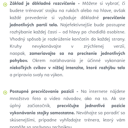
Základ je dôkladné rozcvičenie -
Môžete si vybrať, či
budete trénovať stojku na rukách alebo na hlave, avšak
každé
prevedenie si vyžaduje dôkladné
precvičenie
jednotlivých partií tela.
Najefektívnejšie
bude postupne
rozhýbanie každej časti – od hlavy po chodidlá osobitne.
Vhodný
spôsob je rozkrúženie končatín do každej strany.
Kruhy nevykonávajte v
zrýchlenej
verzii,
naopak,
zameriavajte sa na precítenie jednotlivých
pohybov.
Okrem naťahovania je účinné vykonanie
niekoľkých cvikov v
nižšej intenzite, ktoré
rozhýbu telo
a
pripravia svaly na výkon.
Postupné precvičovanie pozícii -
Na internete nájdete
množstvo foto a
video návodov, ako na to. Ak ste
úplný
začiatočník,
precvičujte jednotlivé pozície
vykonávania stojky samostatne.
Neváhajte
sa poradiť so
skúsenejšími, prípadne vyhľadajte trénera, ktorý vám
pomôže so
správnou technikou.