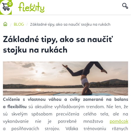
Prejsť
NÁKUPNÝ
na
obsah
KOŠÍK
Domov
BLOG
Základné tipy, ako sa naučiť stojku na rukách
Základné tipy, ako sa naučiť
stojku na rukách
Cvičenie
s
vlastnou váhou a
cviky zamerané na balans
a
flexibilitu
sú aktuálne vyhľadávaným
trendom. Nie len, že
sú skvelým spôsobom precvičenia celého tela, ale na
vykonávanie nie je
potrebné množstvo
pomôcok
a
posilňovacích strojov. Vďaka trénovaniu rôznych