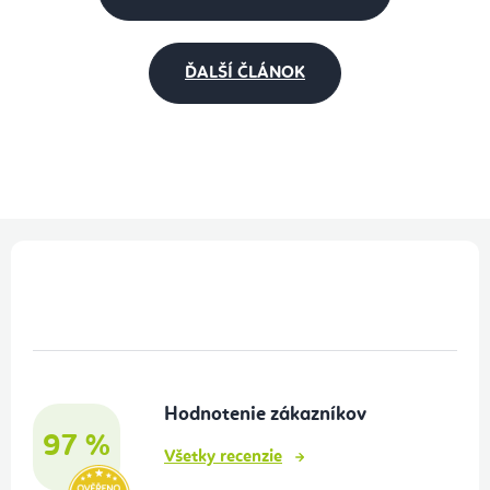
ĎALŠÍ ČLÁNOK
Z
á
p
ä
t
Hodnotenie zákazníkov
i
97 %
e
Všetky recenzie