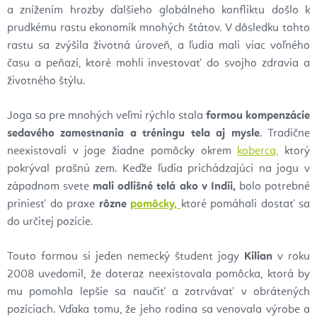
a znížením hrozby ďalšieho globálneho konfliktu došlo k
prudkému rastu ekonomík mnohých štátov. V dôsledku tohto
rastu sa zvýšila životná úroveň, a ľudia mali viac voľného
času a peňazí, ktoré mohli investovať do svojho zdravia a
životného štýlu.
Joga sa pre mnohých veľmi rýchlo stala
formou kompenzácie
sedavého zamestnania a tréningu tela aj mysle
. Tradične
neexistovali v joge žiadne pomôcky okrem
koberca,
ktorý
pokrýval prašnú zem. Keďže ľudia prichádzajúci na jogu v
západnom svete
mali odlišné telá ako v Indii,
bolo potrebné
priniesť do praxe
rôzne
pomôcky,
ktoré pomáhali dostať sa
do určitej pozície.
Touto formou si jeden nemecký študent jogy
Kilian
v roku
2008 uvedomil, že doteraz neexistovala pomôcka, ktorá by
mu pomohla lepšie sa naučiť a zotrvávať v obrátených
pozíciach. Vďaka tomu, že jeho rodina sa venovala výrobe a