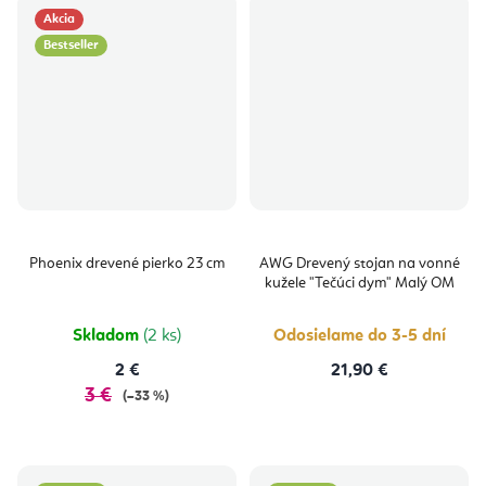
Akcia
Bestseller
Phoenix drevené pierko 23 cm
AWG Drevený stojan na vonné
kužele "Tečúci dym" Malý OM
Skladom
(2 ks)
Odosielame do 3-5 dní
2 €
21,90 €
3 €
(–33 %)