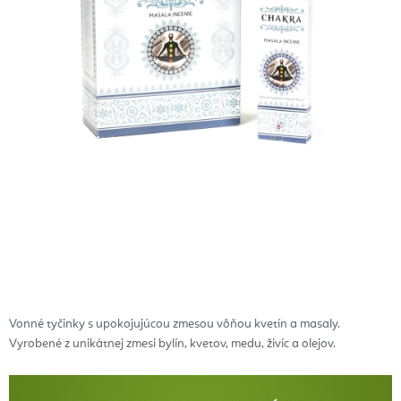
Vonné tyčinky s upokojujúcou zmesou vôňou kvetín a masaly.
Vyrobené z unikátnej zmesi bylín, kvetov, medu, živíc a olejov.