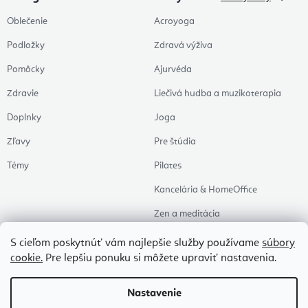
Oblečenie
Acroyoga
Podložky
Zdravá výživa
Pomôcky
Ajurvéda
Zdravie
Liečivá hudba a muzikoterapia
Doplnky
Joga
Zľavy
Pre štúdia
Témy
Pilates
Kancelária & HomeOffice
Zen a meditácia
Aromaterapia
S cieľom poskytnúť vám najlepšie služby používame
súbory
cookie.
Pre lepšiu ponuku si môžete upraviť nastavenia.
Zdravý spánok
Naše obľúbené
Nastavenie