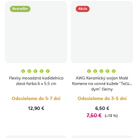
Bestseller
Akcia
Priemerné
Priemern
hodnotenie
hodnoten
produktu
produktu
Flexity mosadzná kadidelnica
AWG Keramický stojan Malé
je
je
zlatá farba 6 x 5,5 cm
Kamene na vonné kužele "Tečúci
5,0
5,0
z
z
dym" čierny
5
5
hviezdičiek.
hviezdičie
Odosielame do 5-7 dní
Odosielame do 3-5 dní
12,90 €
6,50 €
7,50 €
(–13 %)