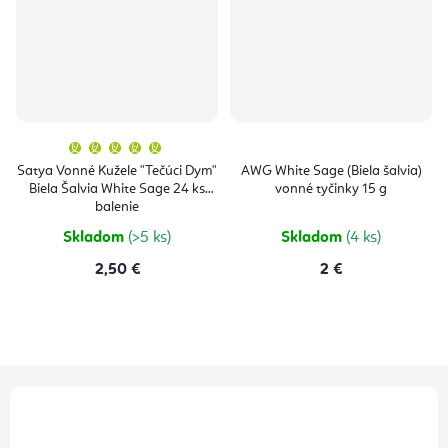
Priemerné
hodnotenie
produktu
Satya Vonné Kužele "Tečúci Dym"
AWG White Sage (Biela šalvia)
je
Biela Šalvia White Sage 24 ks
vonné tyčinky 15 g
5,0
z
balenie
5
hviezdičiek.
Skladom
(>5 ks)
Skladom
(4 ks)
2,50 €
2 €
Z
á