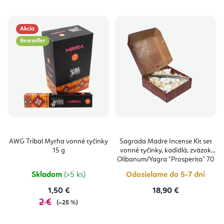
Akcia
Bestseller
AWG Tribal Myrha vonné tyčinky
Sagrada Madre Incense Kit set
15 g
vonné tyčinky, kadidlá, zväzok
Olibanum/Yagra "Prosperita" 70
g
Skladom
(>5 ks)
Odosielame do 5-7 dní
1,50 €
18,90 €
2 €
(–25 %)