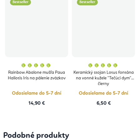
Bestseller
Bestseller
Priemerné
Priemern
hodnotenie
hodnoten
produktu
produktu
Rainbow Abalone mušľa Paua
Keramický stojan Lotus fontána
je
je
Haliotis Iris na pálenie zväzkov
na vonné kužele "Tečúci dym"
5,0
5,0
z
z
čierny
5
5
hviezdičiek.
hviezdičie
Odosielame do 5-7 dní
Odosielame do 5-7 dní
14,90 €
6,50 €
Podobné produkty