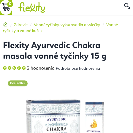
Prejsť
NÁKUPNÝ
na
obsah
KOŠÍK
Domov
Zdravie
Vonné tyčinky, vykurovadlá a sviečky
Vonné
tyčinky a vonné kužele
Flexity Ayurvedic Chakra
masala vonné tyčinky 15 g
Priemerné
3 hodnotenia
Podrobnosti hodnotenia
hodnotenie
produktu
je
5,0
Bestseller
z
5
hviezdičiek.