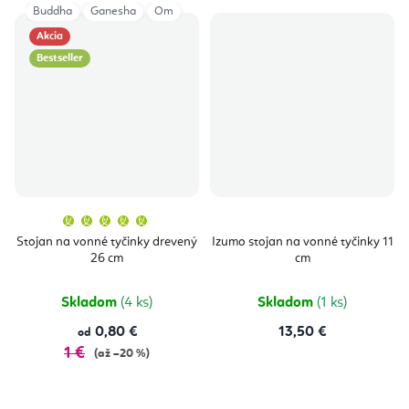
Buddha
Ganesha
Om
Akcia
Bestseller
Priemerné
hodnotenie
produktu
Stojan na vonné tyčinky drevený
Izumo stojan na vonné tyčinky 11
je
26 cm
cm
5,0
z
5
hviezdičiek.
Skladom
(4 ks)
Skladom
(1 ks)
0,80 €
13,50 €
od
1 €
(až –20 %)