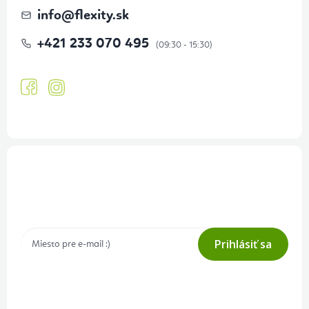
info
@
flexity.sk
+421 233 070 495
Prihlásenie odberu newslettera
Tajné akcie, výpredaje a súťaže na váš e-mail
Prihlásiť sa
Prihlásením odberu súhlasíte s
podmienkami ochrany osobných
údajov