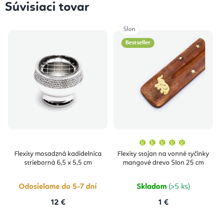
Súvisiaci tovar
Slon
Bestseller
Priemern
hodnoten
produktu
Flexity mosadzná kadidelnica
Flexity stojan na vonné tyčinky
je
strieborná 6,5 x 5,5 cm
mangové drevo Slon 25 cm
5,0
z
5
hviezdičie
Odosielame do 5-7 dní
Skladom
(>5 ks)
12 €
1 €