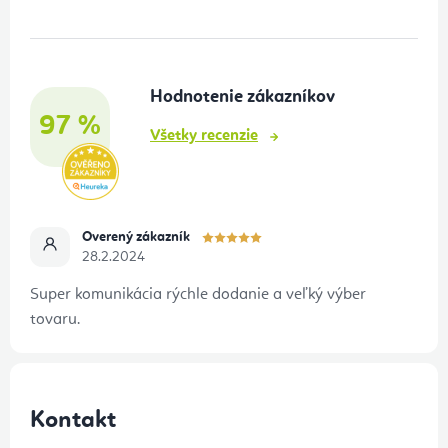
p
ä
t
Hodnotenie zákazníkov
i
97 %
e
Všetky recenzie
Overený zákazník
28.2.2024
Super komunikácia rýchle dodanie a veľký výber
tovaru.
Kontakt