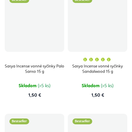
Bestseller
Bestseller
Priemern
hodnoten
produktu
Satya Incense vonné tyčinky Palo
Satya Incense vonné tyčinky
je
Santo 15 g
Sandalwood 15 g
5,0
z
5
hviezdičie
Skladom
(>5 ks)
Skladom
(>5 ks)
1,50 €
1,50 €
Bestseller
Bestseller