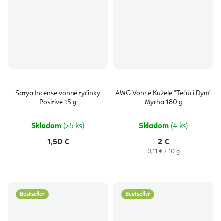
Satya Incense vonné tyčinky
AWG Vonné Kužele "Tečúci Dym"
Positive 15 g
Myrha 180 g
Skladom
(>5 ks)
Skladom
(4 ks)
1,50 €
2 €
Jednotková
0,11 € / 10 g
cena:
Bestseller
Bestseller