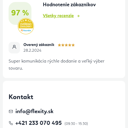
Hodnotenie zákazníkov
i
97 %
e
Všetky recenzie
Overený zákazník
28.2.2024
Super komunikácia rýchle dodanie a veľký výber
tovaru.
Kontakt
info
@
flexity.sk
+421 233 070 495