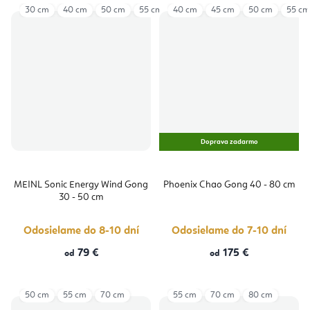
30 cm
40 cm
50 cm
55 cm
40 cm
45 cm
50 cm
55 cm
Doprava zadarmo
MEINL Sonic Energy Wind Gong
Phoenix Chao Gong 40 - 80 cm
30 - 50 cm
Odosielame do 8-10 dní
Odosielame do 7-10 dní
79 €
175 €
od
od
50 cm
55 cm
70 cm
55 cm
70 cm
80 cm