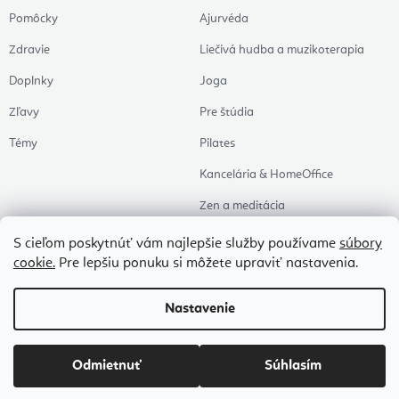
Pomôcky
Ajurvéda
Zdravie
Liečivá hudba a muzikoterapia
Doplnky
Joga
Zľavy
Pre štúdia
Témy
Pilates
Kancelária & HomeOffice
Zen a meditácia
Aromaterapia
S cieľom poskytnúť vám najlepšie služby používame
súbory
cookie.
Pre lepšiu ponuku si môžete upraviť nastavenia.
Zdravý spánok
Naše obľúbené
Nastavenie
Copyright 2026
Flexity
. Všetky práva vyhradené.
Upraviť nastavenie cookies
Odmietnuť
Súhlasím
Vytvoril Shoptet Premium