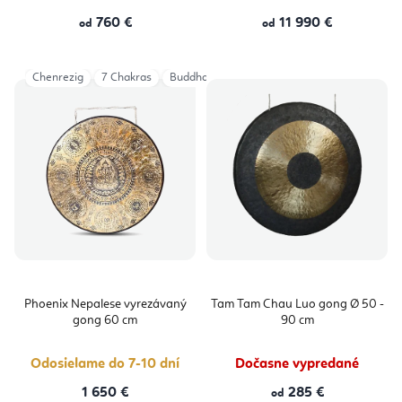
760 €
11 990 €
od
od
Chenrezig
7 Chakras
Buddha Shakyamuni
Phoenix Nepalese vyrezávaný
Tam Tam Chau Luo gong Ø 50 -
gong 60 cm
90 cm
Odosielame do 7-10 dní
Dočasne vypredané
1 650 €
285 €
od