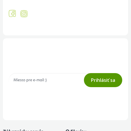
Prihlásenie odberu newslettera
Tajné akcie, výpredaje a súťaže na váš e-mail
Prihlásiť sa
Prihlásením odberu súhlasíte s
podmienkami ochrany osobných
údajov