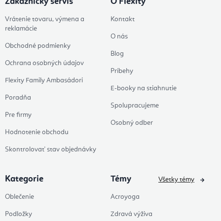
Zákaznícky servis
O Flexity
Vrátenie tovaru, výmena a
Kontakt
reklamácie
O nás
Obchodné podmienky
Blog
Ochrana osobných údajov
Príbehy
Flexity Family Ambasádori
E-booky na stiahnutie
Poradňa
Spolupracujeme
Pre firmy
Osobný odber
Hodnotenie obchodu
Skontrolovať stav objednávky
Kategorie
Témy
Všetky témy
Oblečenie
Acroyoga
Podložky
Zdravá výživa