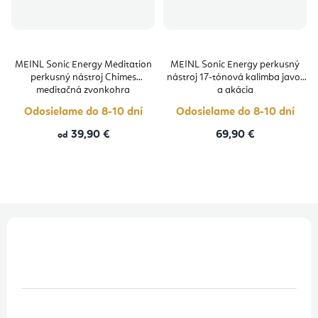
MEINL Sonic Energy Meditation
MEINL Sonic Energy perkusný
perkusný nástroj Chimes
nástroj 17-tónová kalimba javor
meditačná zvonkohra
a akácia
Odosielame do 8-10 dní
Odosielame do 8-10 dní
39,90 €
69,90 €
od
Z
á
p
ä
t