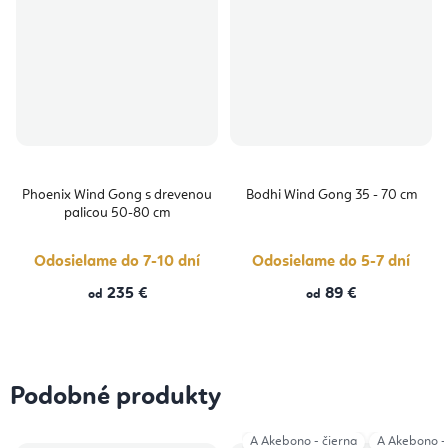
Phoenix Wind Gong s drevenou
Bodhi Wind Gong 35 - 70 cm
palicou 50-80 cm
Odosielame do 7-10 dní
Odosielame do 5-7 dní
235 €
89 €
od
od
Podobné produkty
A Akebono - čierna
A Akebono -