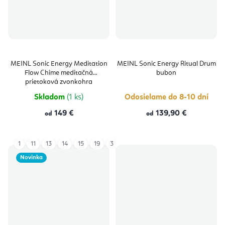
MEINL Sonic Energy Meditation
MEINL Sonic Energy Ritual Drum
Flow Chime meditačná
bubon
prietoková zvonkohra
Skladom
(1 ks)
Odosielame do 8-10 dní
149 €
139,90 €
od
od
1
11
13
14
15
19
3
4
5
6
8
9
Novinka