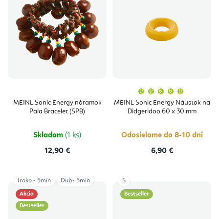
Priemern
hodnoten
produktu
MEINL Sonic Energy náramok
MEINL Sonic Energy Náustok na
je
Pala Bracelet (SPB)
Didgeridoo 60 x 30 mm
5,0
z
5
hviezdičie
Skladom
(1 ks)
Odosielame do 8-10 dní
12,90 €
6,90 €
Iroko - 5min
Dub- 5min
S
Akcia
Bestseller
Bestseller