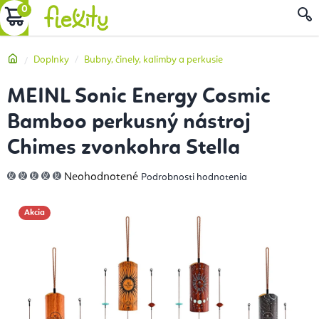
Prejsť
NÁKUPNÝ
na
obsah
KOŠÍK
Domov
Doplnky
Bubny, činely, kalimby a perkusie
MEINL Sonic Energy Cosmic
Bamboo perkusný nástroj
Chimes zvonkohra Stella
Priemerné
Neohodnotené
Podrobnosti hodnotenia
hodnotenie
produktu
je
0,0
Akcia
z
5
hviezdičiek.