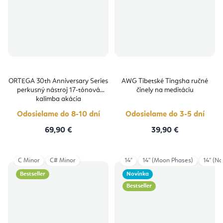
ORTEGA 30th Anniversary Series
AWG Tibetské Tingsha ručné
perkusný nástroj 17-tónová
činely na meditáciu
kalimba akácia
Odosielame do 8-10 dní
Odosielame do 3-5 dní
69,90 €
39,90 €
C Minor
C# Minor
14"
14" (Moon Phases)
14" (N
Bestseller
Novinka
Bestseller