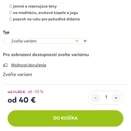
jemné a rezonujúce tóny
na meditáciu, zvukové kúpele a jogu
popruh na ruku pre pohodlné držanie
Typ
Možnosti doručenia
Zvoľte variant
až –10 %
od 44,90 €
od
40 €
Jednotková cena:
DO KOŠÍKA