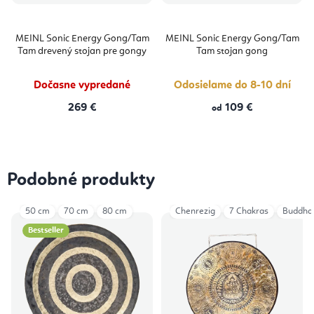
MEINL Sonic Energy Gong/Tam
MEINL Sonic Energy Gong/Tam
Tam drevený stojan pre gongy
Tam stojan gong
Dočasne vypredané
Odosielame do 8-10 dní
269 €
109 €
od
Podobné produkty
50 cm
70 cm
80 cm
Chenrezig
7 Chakras
Buddha
Bestseller