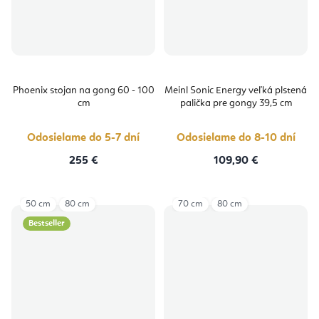
Phoenix stojan na gong 60 - 100
Meinl Sonic Energy veľká plstená
cm
palička pre gongy 39,5 cm
Odosielame do 5-7 dní
Odosielame do 8-10 dní
255 €
109,90 €
50 cm
80 cm
70 cm
80 cm
Bestseller