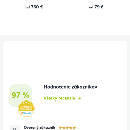
760 €
79 €
od
od
Z
á
p
ä
t
Hodnotenie zákazníkov
i
97 %
e
Všetky recenzie
Overený zákazník