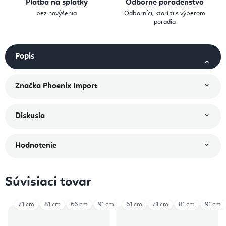
Platba na splátky
Odborné poradenstvo
bez navýšenia
Odborníci, ktorí ti s výberom
poradia
Popis
Značka
Phoenix Import
Diskusia
Hodnotenie
Súvisiaci tovar
71 cm
81 cm
66 cm
91 cm
96 cm
61 cm
101 cm
71 cm
81 cm
91 cm