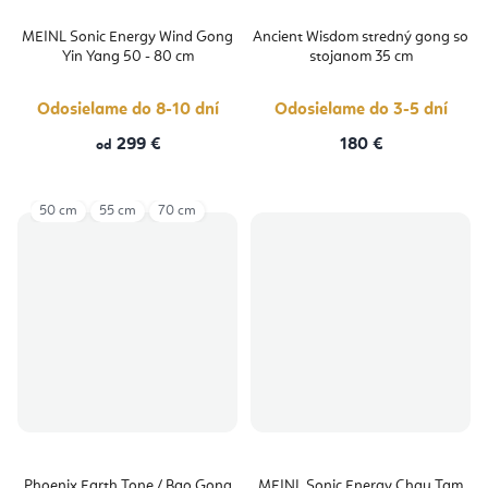
MEINL Sonic Energy Wind Gong
Ancient Wisdom stredný gong so
Yin Yang 50 - 80 cm
stojanom 35 cm
Odosielame do 8-10 dní
Odosielame do 3-5 dní
299 €
180 €
od
50 cm
55 cm
70 cm
Phoenix Earth Tone / Bao Gong
MEINL Sonic Energy Chau Tam