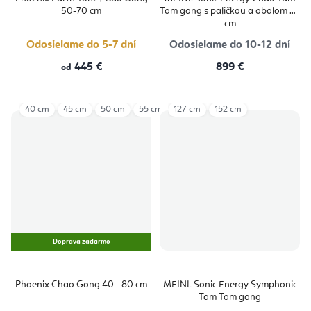
50-70 cm
Tam gong s paličkou a obalom 76
cm
Odosielame do 5-7 dní
Odosielame do 10-12 dní
445 €
899 €
od
40 cm
45 cm
50 cm
55 cm
127 cm
70 cm
80 cm
152 cm
Doprava zadarmo
Phoenix Chao Gong 40 - 80 cm
MEINL Sonic Energy Symphonic
Tam Tam gong