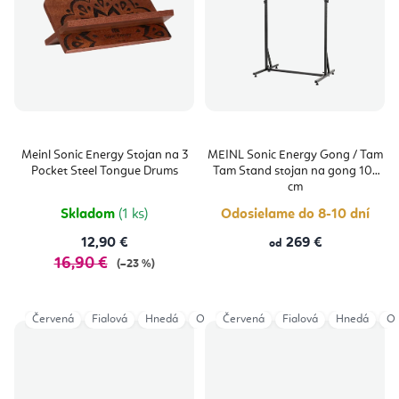
Meinl Sonic Energy Stojan na 3
MEINL Sonic Energy Gong / Tam
Pocket Steel Tongue Drums
Tam Stand stojan na gong 101
cm
Skladom
(1 ks)
Odosielame do 8-10 dní
12,90 €
269 €
od
16,90 €
(–23 %)
Červená
Fialová
Hnedá
Oranžová
Červená
Petrolejová
Fialová
Hnedá
Zelená
Or