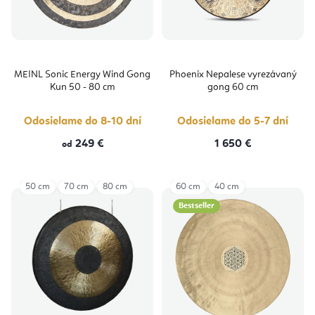
MEINL Sonic Energy Wind Gong
Phoenix Nepalese vyrezávaný
Kun 50 - 80 cm
gong 60 cm
Odosielame do 8-10 dní
Odosielame do 5-7 dní
249 €
1 650 €
od
50 cm
70 cm
80 cm
60 cm
40 cm
Bestseller