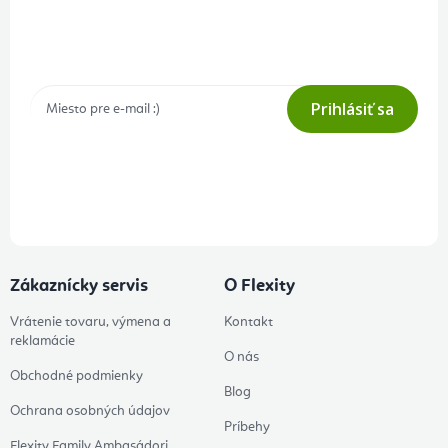
Prihlásenie odberu newslettera
Tajné akcie, výpredaje a súťaže na váš e-mail
Prihlásiť sa
Prihlásením odberu súhlasíte s
podmienkami ochrany osobných
údajov
Zákaznícky servis
O Flexity
Vrátenie tovaru, výmena a
Kontakt
reklamácie
O nás
Obchodné podmienky
Blog
Ochrana osobných údajov
Príbehy
Flexity Family Ambasádori