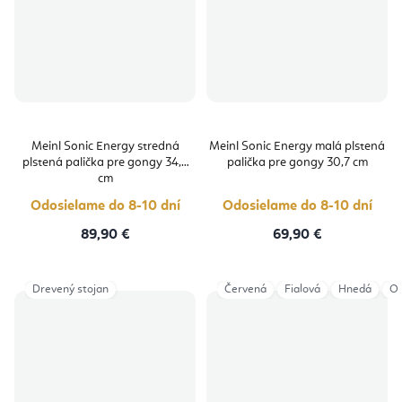
Meinl Sonic Energy stredná
Meinl Sonic Energy malá plstená
plstená palička pre gongy 34,5
palička pre gongy 30,7 cm
cm
Odosielame do 8-10 dní
Odosielame do 8-10 dní
89,90 €
69,90 €
Drevený stojan
Červená
Fialová
Hnedá
Or