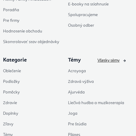
E-booky na stiahnutie
Poradňa
Spolupracujeme
Pre firmy
Osobný odber
Hodnotenie obchodu
Skontrolovať stav objednávky
Kategorie
Témy
Všetky témy
Oblečenie
Acroyoga
Podložky
Zdravá výživa
Pomôcky
Ajurvéda
Zdravie
Liečivá hudba a muzikoterapia
Doplnky
Joga
Zľavy
Pre štúdia
Témy
Pilates