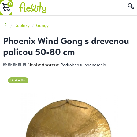
Prejsť
NÁKUPNÝ
na
obsah
KOŠÍK
Domov
Doplnky
Gongy
Phoenix Wind Gong s drevenou
palicou 50-80 cm
Priemerné
Neohodnotené
Podrobnosti hodnotenia
hodnotenie
produktu
je
0,0
Bestseller
z
5
hviezdičiek.