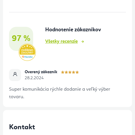
p
ä
t
Hodnotenie zákazníkov
i
97 %
e
Všetky recenzie
Overený zákazník
28.2.2024
Super komunikácia rýchle dodanie a veľký výber
tovaru.
Kontakt