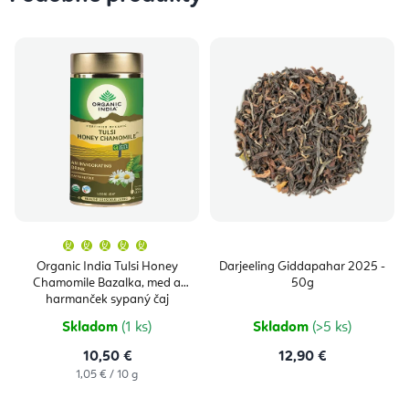
Priemerné
hodnotenie
produktu
Organic India Tulsi Honey
Darjeeling Giddapahar 2025 -
je
Chamomile Bazalka, med a
50g
5,0
z
harmanček sypaný čaj
5
obranyschopnosť, vitalita 100 g
hviezdičiek.
Skladom
(1 ks)
Skladom
(>5 ks)
10,50 €
12,90 €
Jednotková
1,05 € / 10 g
cena: