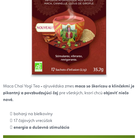
Maca Chai Yogi Tea
-
a
jruvédska zmes
maca so škoricou a klinčekmi
je
pikantný a povzbudzujúci čaj
pre všetkých, ktorí chcú
objaviť niečo
nové.
bohatý na bielkoviny
17 čajových vrecúšok
energia a duševná stimulácia