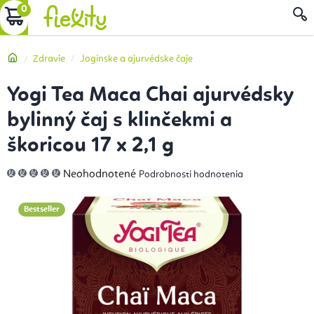
Prejsť
NÁKUPNÝ
na
obsah
KOŠÍK
Domov
Zdravie
Jogínske a ajurvédske čaje
Yogi Tea Maca Chai ajurvédsky
bylinný čaj s klinčekmi a
škoricou 17 x 2,1 g
Priemerné
Neohodnotené
Podrobnosti hodnotenia
hodnotenie
produktu
je
0,0
Bestseller
z
5
hviezdičiek.