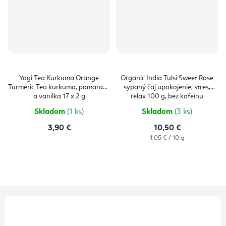
Yogi Tea Kurkuma Orange
Organic India Tulsi Sweet Rose
Turmeric Tea kurkuma, pomaranč
sypaný čaj upokojenie, stres,
a vanilka 17 x 2 g
relax 100 g, bez kofeínu
Skladom
(1 ks)
Skladom
(3 ks)
3,90 €
10,50 €
Jednotková
1,05 € / 10 g
cena:
Z
á