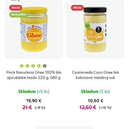
Akcia
Akcia
Bestseller
Priemerné
hodnotenie
produktu
Finck Naturkost Ghee 100% bio
Cosmoveda Coco Ghee bio
je
ajurvédske maslo 220 g, 480 g
kokosovo-maslový tuk
4,7
z
5
hviezdičiek.
Skladom
(>5 ks)
Skladom
(3 ks)
19,90 €
10,50 €
21 €
12,50 €
(–5 %)
(–16 %)