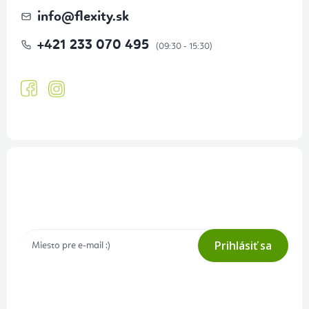
info
@
flexity.sk
+421 233 070 495
Prihlásenie odberu newslettera
Tajné akcie, výpredaje a súťaže na váš e-mail
Prihlásiť sa
Prihlásením odberu súhlasíte s
podmienkami ochrany osobných
údajov