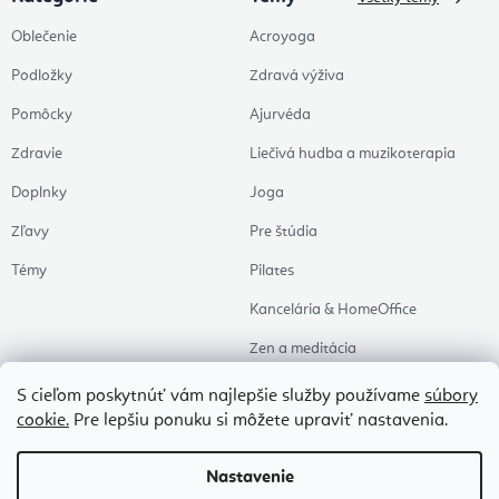
Oblečenie
Acroyoga
Podložky
Zdravá výživa
Pomôcky
Ajurvéda
Zdravie
Liečivá hudba a muzikoterapia
Doplnky
Joga
Zľavy
Pre štúdia
Témy
Pilates
Kancelária & HomeOffice
Zen a meditácia
Aromaterapia
S cieľom poskytnúť vám najlepšie služby používame
súbory
cookie.
Pre lepšiu ponuku si môžete upraviť nastavenia.
Zdravý spánok
Naše obľúbené
Nastavenie