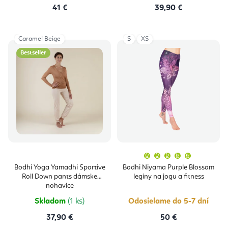
41 €
39,90 €
Caramel Beige
S
XS
Bestseller
Priemern
hodnoten
produktu
Bodhi Yoga Yamadhi Sportive
Bodhi Niyama Purple Blossom
je
Roll Down pants dámske
legíny na jogu a fitness
5,0
z
nohavice
5
hviezdičie
Skladom
(1 ks)
Odosielame do 5-7 dní
37,90 €
50 €