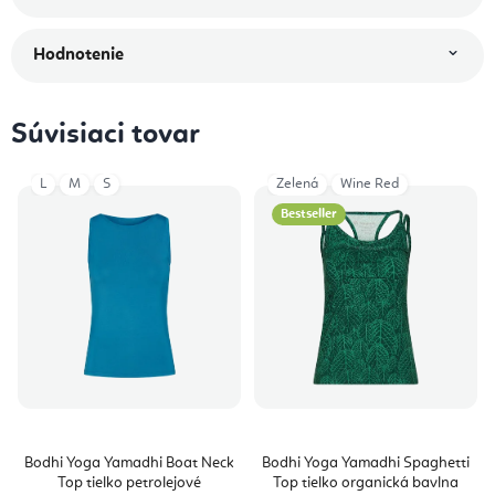
Hodnotenie
Súvisiaci tovar
L
M
S
Zelená
Wine Red
Bestseller
Bodhi Yoga Yamadhi Boat Neck
Bodhi Yoga Yamadhi Spaghetti
Top tielko petrolejové
Top tielko organická bavlna