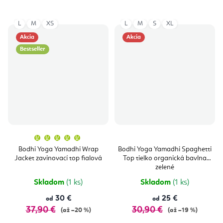
L
M
XS
L
M
S
XL
Akcia
Akcia
Bestseller
Priemerné
hodnotenie
produktu
Bodhi Yoga Yamadhi Wrap
Bodhi Yoga Yamadhi Spaghetti
je
Jacket zavinovací top fialová
Top tielko organická bavlna
5,0
z
zelené
5
hviezdičiek.
Skladom
(1 ks)
Skladom
(1 ks)
30 €
25 €
od
od
37,90 €
30,90 €
(až –20 %)
(až –19 %)