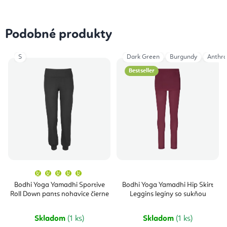
Podobné produkty
S
Dark Green
Burgundy
Anthra
Bestseller
Priemerné
hodnotenie
produktu
Bodhi Yoga Yamadhi Sportive
Bodhi Yoga Yamadhi Hip Skirt
je
Roll Down pants nohavice čierne
Leggins legíny so sukňou
5,0
z
5
hviezdičiek.
Skladom
(1 ks)
Skladom
(1 ks)