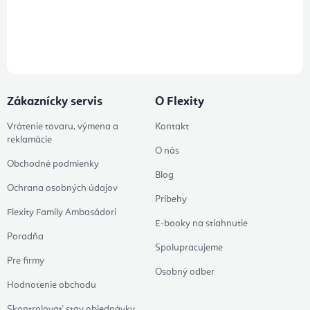
Prihlásením odberu súhlasíte s
podmienkami ochrany osobných
údajov
Zákaznícky servis
O Flexity
Vrátenie tovaru, výmena a
Kontakt
reklamácie
O nás
Obchodné podmienky
Blog
Ochrana osobných údajov
Príbehy
Flexity Family Ambasádori
E-booky na stiahnutie
Poradňa
Spolupracujeme
Pre firmy
Osobný odber
Hodnotenie obchodu
Skontrolovať stav objednávky