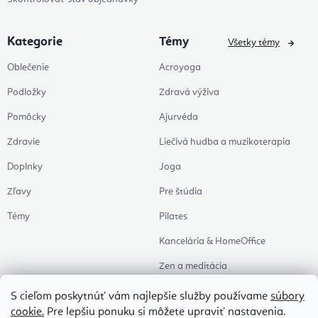
Kategorie
Témy
Všetky témy
Oblečenie
Acroyoga
Podložky
Zdravá výživa
Pomôcky
Ajurvéda
Zdravie
Liečivá hudba a muzikoterapia
Doplnky
Joga
Zľavy
Pre štúdia
Témy
Pilates
Kancelária & HomeOffice
Zen a meditácia
Aromaterapia
S cieľom poskytnúť vám najlepšie služby používame
súbory
cookie.
Pre lepšiu ponuku si môžete upraviť nastavenia.
Zdravý spánok