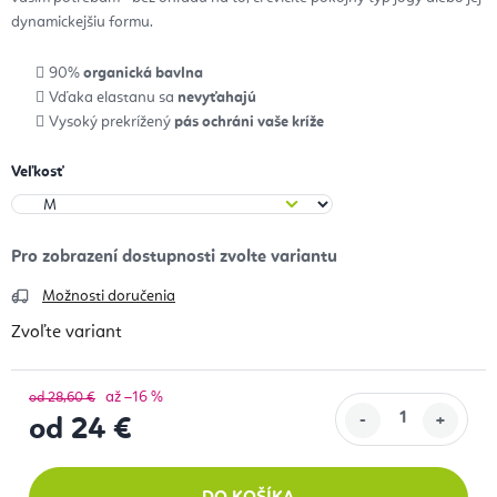
dynamickejšiu formu.
90%
organická bavlna
Vďaka elastanu sa
nevyťahajú
Vysoký prekrížený
pás ochráni vaše kríže
Veľkosť
Možnosti doručenia
Zvoľte variant
až –16 %
od 28,60 €
od
24 €
Jednotková cena: