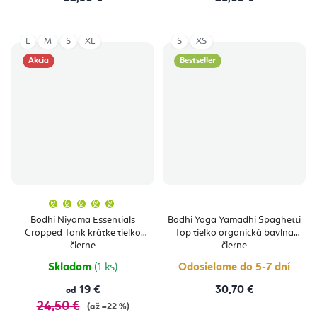
L
M
S
XL
S
XS
Akcia
Bestseller
Priemerné
hodnotenie
produktu
Bodhi Niyama Essentials
Bodhi Yoga Yamadhi Spaghetti
je
Cropped Tank krátke tielko
Top tielko organická bavlna
5,0
z
čierne
čierne
5
hviezdičiek.
Skladom
(1 ks)
Odosielame do 5-7 dní
19 €
30,70 €
od
24,50 €
(až –22 %)