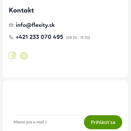
Kontakt
info
@
flexity.sk
+421 233 070 495
Prihlásenie odberu newslettera
Tajné akcie, výpredaje a súťaže na váš e-mail
Prihlásiť sa