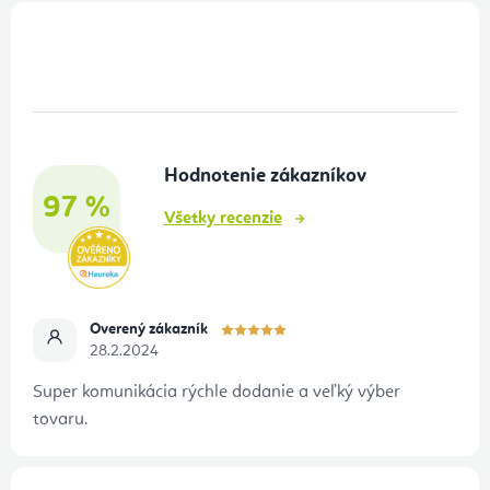
Z
á
p
ä
t
Hodnotenie zákazníkov
i
97 %
e
Všetky recenzie
Overený zákazník
28.2.2024
Super komunikácia rýchle dodanie a veľký výber
tovaru.