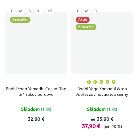
L
M
S
XL
XS
L
M
S
Bestseller
Akcia
Bestseller
Priemern
hodnoten
produktu
Bodhi Yoga Yamadhi Casual Top
Bodhi Yoga Yamadhi Wrap
je
3/4 rukáv bordová
Jacket zavinovací top čierny
5,0
z
5
hviezdičie
Skladom
(1 ks)
Skladom
(1 ks)
32,90 €
33,90 €
od
37,90 €
(až –10 %)