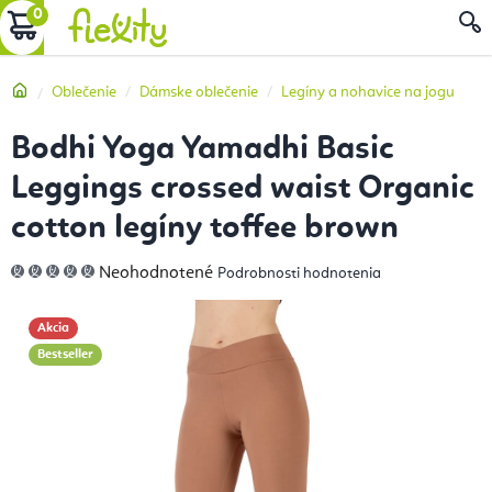
Prejsť
NÁKUPNÝ
na
obsah
KOŠÍK
Domov
Oblečenie
Dámske oblečenie
Legíny a nohavice na jogu
Bodhi Yoga Yamadhi Basic
Leggings crossed waist Organic
cotton legíny toffee brown
Priemerné
Neohodnotené
Podrobnosti hodnotenia
hodnotenie
produktu
je
0,0
Akcia
z
5
Bestseller
hviezdičiek.