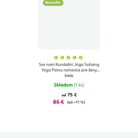
Bestseller
Priemerné
hodnotenie
produktu
Sat nam Kundalini Jóga Sohang
je
Yoga Pants nohavice pre ženy
5,0
z
biele
5
hviezdičiek.
Skladom
(1 ks)
75 €
od
85 €
(až –11 %)