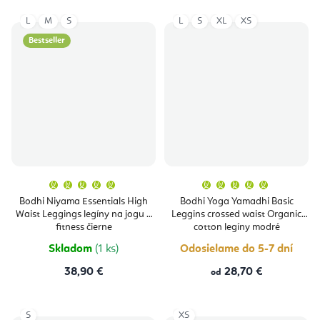
L
M
S
L
S
XL
XS
Bestseller
Priemerné
Priemern
hodnotenie
hodnoten
produktu
produktu
Bodhi Niyama Essentials High
Bodhi Yoga Yamadhi Basic
je
je
Waist Leggings legíny na jogu a
Leggins crossed waist Organic
5,0
5,0
z
z
fitness čierne
cotton legíny modré
5
5
hviezdičiek.
hviezdičie
Skladom
(1 ks)
Odosielame do 5-7 dní
38,90 €
28,70 €
od
S
XS