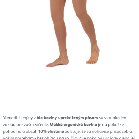
Yamadhi Legíny z
bio bavlny s prekríženým pásom
sú viac ako len
základ pre vaše cvičenie.
Mäkká organická bavlna
je na pokožke
pohodlná a obsah
10% elastanu
zaisťuje, že sa nohavice prispôsobia
vašim potrebám - bez ohľadu na to, či cvičíte pokojný typ jogy alebo jej