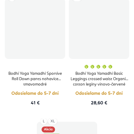
Priemern
hodnoten
produktu
Bodhi Yoga Yamadhi Sportive
Bodhi Yoga Yamadhi Basic
je
Roll Down pants nohavice
Leggings crossed waist Organic
5,0
z
tmavomodré
cotton legíny vínovo-červené
5
hviezdičie
Odosielame do 5-7 dní
Odosielame do 5-7 dní
41 €
28,60 €
L
XL
Akcia