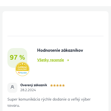
Z
á
p
ä
t
Hodnotenie zákazníkov
i
97 %
e
Všetky recenzie
Overený zákazník
28.2.2024
Super komunikácia rýchle dodanie a veľký výber
tovaru.