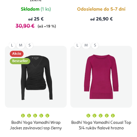
zelené
Skladom
(1 ks)
Odosielame do 5-7 dní
25 €
26,90 €
od
od
30,90 €
(až –19 %)
L
M
S
L
M
S
Akcia
Bestseller
Priemerné
Priemern
hodnotenie
hodnoten
produktu
produktu
Bodhi Yoga Yamadhi Wrap
Bodhi Yoga Yamadhi Casual Top
je
je
Jacket zavinovací top čierny
3/4 rukáv fialové hrozno
5,0
5,0
z
z
5
5