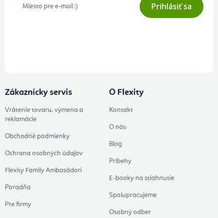
Prihlásiť sa
Prihlásením odberu súhlasíte s
podmienkami ochrany osobných
údajov
Zákaznícky servis
O Flexity
Vrátenie tovaru, výmena a
Kontakt
reklamácie
O nás
Obchodné podmienky
Blog
Ochrana osobných údajov
Príbehy
Flexity Family Ambasádori
E-booky na stiahnutie
Poradňa
Spolupracujeme
Pre firmy
Osobný odber