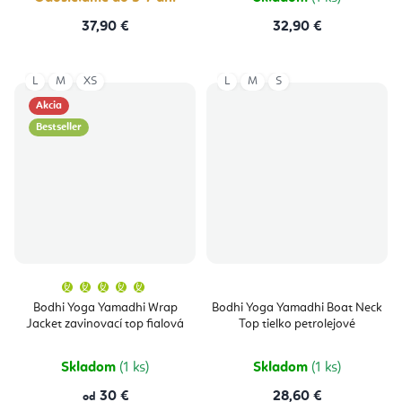
37,90 €
32,90 €
L
M
XS
L
M
S
Akcia
Bestseller
Priemerné
hodnotenie
produktu
Bodhi Yoga Yamadhi Wrap
Bodhi Yoga Yamadhi Boat Neck
je
Jacket zavinovací top fialová
Top tielko petrolejové
5,0
z
5
hviezdičiek.
Skladom
(1 ks)
Skladom
(1 ks)
30 €
28,60 €
od