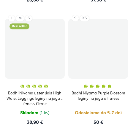
28,60 €
37,90 €
L
M
S
S
XS
Bestseller
Priemerné
Priemern
hodnotenie
hodnoten
produktu
produktu
Bodhi Niyama Essentials High
Bodhi Niyama Purple Blossom
je
je
Waist Leggings legíny na jogu a
legíny na jogu a fitness
5,0
5,0
z
z
fitness čierne
5
5
hviezdičiek.
hviezdičie
Skladom
(1 ks)
Odosielame do 5-7 dní
38,90 €
50 €