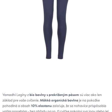
Yamadhi Legíny z
bio bavlny s prekríženým pásom
sú viac ako len
základ pre vaše cvičenie.
Mäkká organická bavlna
je na pokožke
pohodlná a obsah
10% elastanu
zaisťuje, že sa nohavice prispôsobia
vašim potrebám - bez ohľadu na to, či cvičíte pokojný typ jogy alebo jej