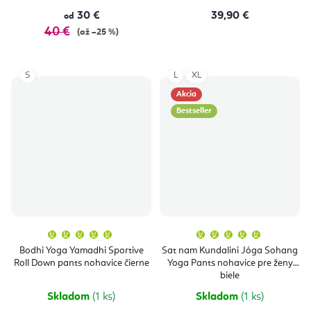
30 €
39,90 €
od
40 €
(až –25 %)
S
L
XL
Akcia
Bestseller
Priemerné
Priemern
hodnotenie
hodnoten
produktu
produktu
Bodhi Yoga Yamadhi Sportive
Sat nam Kundalini Jóga Sohang
je
je
Roll Down pants nohavice čierne
Yoga Pants nohavice pre ženy
5,0
5,0
z
z
biele
5
5
hviezdičiek.
hviezdičie
Skladom
(1 ks)
Skladom
(1 ks)