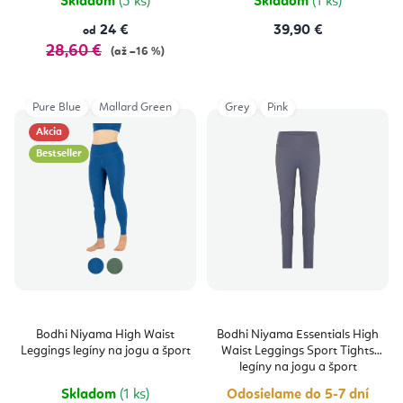
Skladom
(3 ks)
Skladom
(1 ks)
24 €
39,90 €
od
28,60 €
(až –16 %)
Pure Blue
Mallard Green
Grey
Pink
Akcia
Bestseller
Bodhi Niyama High Waist
Bodhi Niyama Essentials High
Leggings legíny na jogu a šport
Waist Leggings Sport Tights
legíny na jogu a šport
Skladom
(1 ks)
Odosielame do 5-7 dní