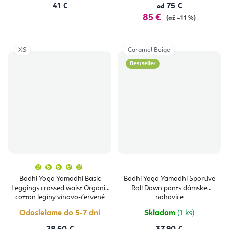
41 €
75 €
od
85 €
(až –11 %)
XS
Caramel Beige
Bestseller
Priemerné
hodnotenie
produktu
Bodhi Yoga Yamadhi Basic
Bodhi Yoga Yamadhi Sportive
je
Leggings crossed waist Organic
Roll Down pants dámske
5,0
z
cotton legíny vínovo-červené
nohavice
5
hviezdičiek.
Odosielame do 5-7 dní
Skladom
(1 ks)