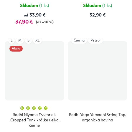
hviezdičiek.
hviezdičie
Skladom
(1 ks)
Skladom
(1 ks)
33,90 €
32,90 €
od
37,90 €
(až –10 %)
L
M
S
XL
Čierna
Petrol
Akcia
Priemerné
hodnotenie
produktu
Bodhi Niyama Essentials
Bodhi Yoga Yamadhi String Top,
je
Cropped Tank krátke tielko
organická bavlna
5,0
z
čierne
5
hviezdičiek.