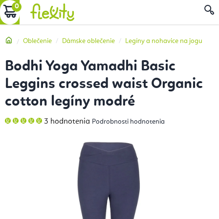
Prejsť
NÁKUPNÝ
na
obsah
KOŠÍK
Domov
Oblečenie
Dámske oblečenie
Legíny a nohavice na jogu
Bodhi Yoga Yamadhi Basic
Leggins crossed waist Organic
cotton legíny modré
Priemerné
3 hodnotenia
Podrobnosti hodnotenia
hodnotenie
produktu
je
5,0
z
5
hviezdičiek.