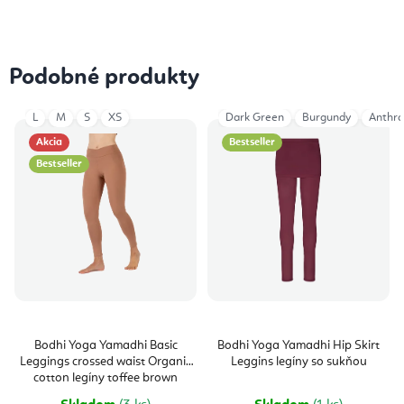
Podobné produkty
L
M
S
XS
Dark Green
Burgundy
Anthra
Akcia
Bestseller
Bestseller
Bodhi Yoga Yamadhi Basic
Bodhi Yoga Yamadhi Hip Skirt
Leggings crossed waist Organic
Leggins legíny so sukňou
cotton legíny toffee brown