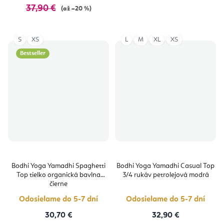
37,90 €
(až –20 %)
S
XS
L
M
XL
XS
Bestseller
Bodhi Yoga Yamadhi Spaghetti
Bodhi Yoga Yamadhi Casual Top
Top tielko organická bavlna
3/4 rukáv petrolejová modrá
čierne
Odosielame do 5-7 dní
Odosielame do 5-7 dní
30,70 €
32,90 €