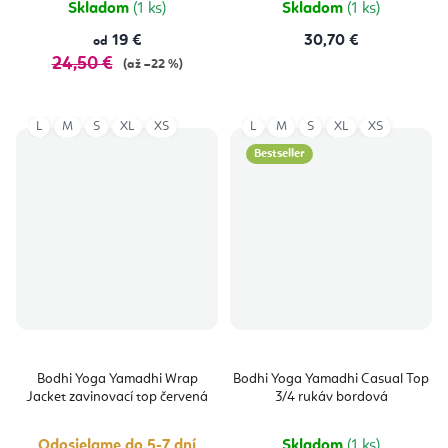
Skladom
(1 ks)
Skladom
(1 ks)
19 €
30,70 €
od
24,50 €
(až –22 %)
L
M
S
XL
XS
L
M
S
XL
XS
Bestseller
Bodhi Yoga Yamadhi Wrap
Bodhi Yoga Yamadhi Casual Top
Jacket zavinovací top červená
3/4 rukáv bordová
Odosielame do 5-7 dní
Skladom
(1 ks)