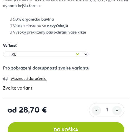
dynamickejšiu formu.
90%
organická bavlna
Vďaka elastanu sa
nevyťahajú
Vysoký prekrížený
pás ochráni vaše kríže
Veľkosť
Možnosti doručenia
Zvoľte variant
od
28,70 €
Jednotková cena:
DO KOŠÍKA