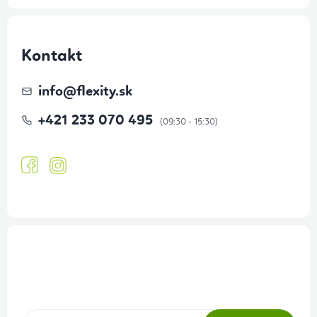
Kontakt
info
@
flexity.sk
+421 233 070 495
Prihlásenie odberu newslettera
Tajné akcie, výpredaje a súťaže na váš e-mail