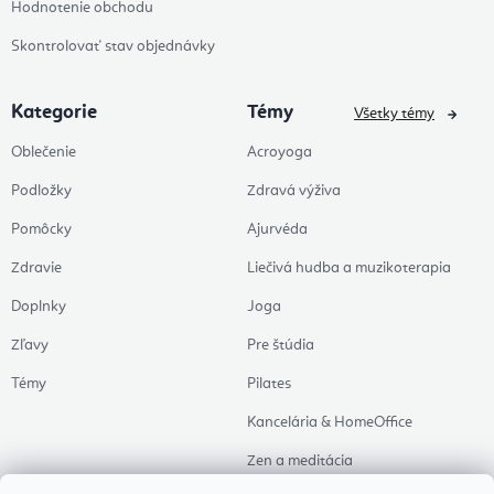
Hodnotenie obchodu
Skontrolovať stav objednávky
Kategorie
Témy
Všetky témy
Oblečenie
Acroyoga
Podložky
Zdravá výživa
Pomôcky
Ajurvéda
Zdravie
Liečivá hudba a muzikoterapia
Doplnky
Joga
Zľavy
Pre štúdia
Témy
Pilates
Kancelária & HomeOffice
Zen a meditácia