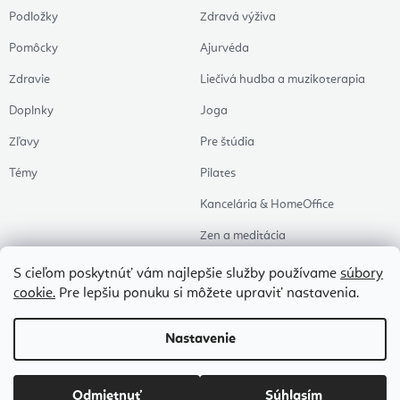
Podložky
Zdravá výživa
Pomôcky
Ajurvéda
Zdravie
Liečivá hudba a muzikoterapia
Doplnky
Joga
Zľavy
Pre štúdia
Témy
Pilates
Kancelária & HomeOffice
Zen a meditácia
Aromaterapia
S cieľom poskytnúť vám najlepšie služby používame
súbory
cookie.
Pre lepšiu ponuku si môžete upraviť nastavenia.
Zdravý spánok
Naše obľúbené
Nastavenie
Copyright 2026
Flexity
. Všetky práva vyhradené.
Upraviť nastavenie cookies
Odmietnuť
Súhlasím
Vytvoril Shoptet Premium