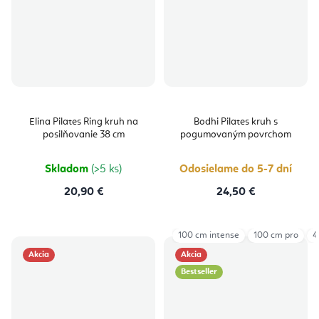
Elina Pilates Ring kruh na
Bodhi Pilates kruh s
posilňovanie 38 cm
pogumovaným povrchom
Skladom
(>5 ks)
Odosielame do 5-7 dní
20,90 €
24,50 €
100 cm intense
100 cm pro
4
Akcia
Akcia
Bestseller