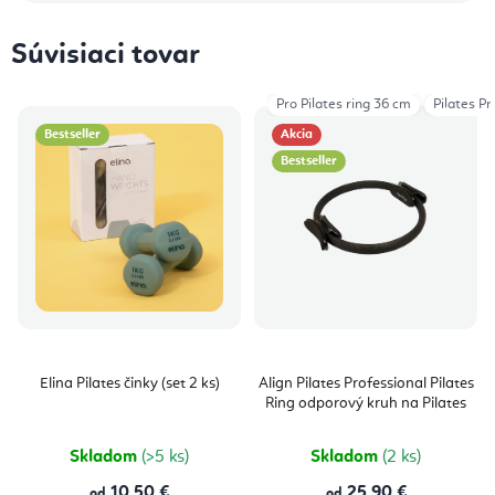
Súvisiaci tovar
Pro Pilates ring 36 cm
Pilates Pr
Bestseller
Akcia
Bestseller
Elina Pilates činky (set 2 ks)
Align Pilates Professional Pilates
Ring odporový kruh na Pilates
Skladom
(>5 ks)
Skladom
(2 ks)
10,50 €
25,90 €
od
od