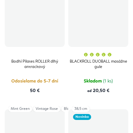
Priemern
hodnoten
produktu
Bodhi Pilates ROLLER dlhý
BLACKROLL DUOBALL masážne
je
antracitový
gule
5,0
z
5
hviezdičie
Odosielame do 5-7 dní
Skladom
(1 ks)
50 €
20,50 €
od
Mint Green
Vintage Rose
Black v2
38,5 cm
Novinka