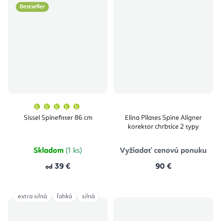
Bestseller
Priemerné
hodnotenie
produktu
Sissel Spinefitter 86 cm
Elina Pilates Spine Aligner
je
korektor chrbtice 2 typy
5,0
z
5
hviezdičiek.
Skladom
(1 ks)
Vyžiadať cenovú ponuku
39 €
90 €
od
extra silná
ľahká
silná