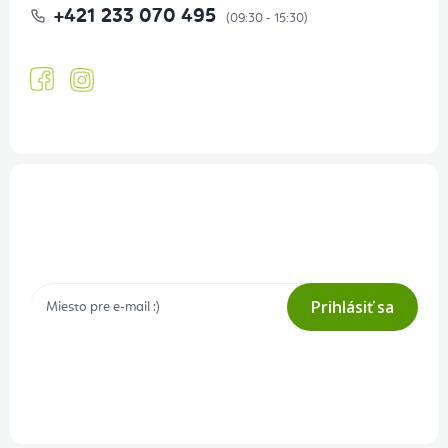
+421 233 070 495
Prihlásenie odberu newslettera
Tajné akcie, výpredaje a súťaže na váš e-mail
Prihlásiť sa
Prihlásením odberu súhlasíte s
podmienkami ochrany osobných
údajov