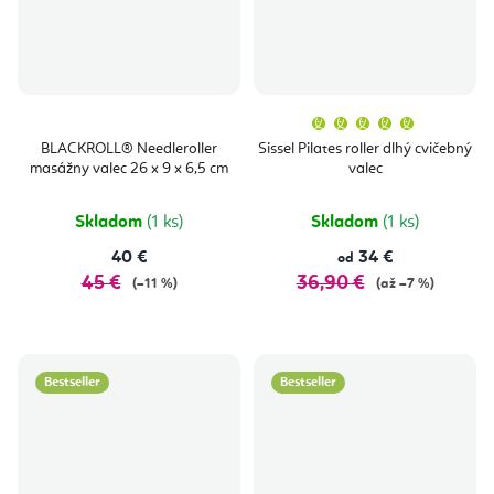
Priemern
hodnoten
produktu
BLACKROLL® Needleroller
Sissel Pilates roller dlhý cvičebný
je
masážny valec 26 x 9 x 6,5 cm
valec
5,0
z
5
hviezdičie
Skladom
(1 ks)
Skladom
(1 ks)
40 €
34 €
od
45 €
36,90 €
(–11 %)
(až –7 %)
Bestseller
Bestseller