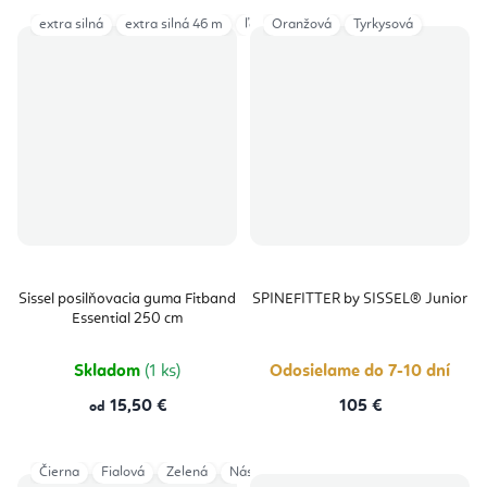
extra silná
extra silná 46 m
ľahká
Oranžová
ľahká 46m
Tyrkysová
silná
silná 4
Sissel posilňovacia guma Fitband
SPINEFITTER by SISSEL® Junior
Essential 250 cm
Skladom
(1 ks)
Odosielame do 7-10 dní
15,50 €
105 €
od
Čierna
Fialová
Zelená
Nástavec Trigger Tool
Rozšírenie 12 cm