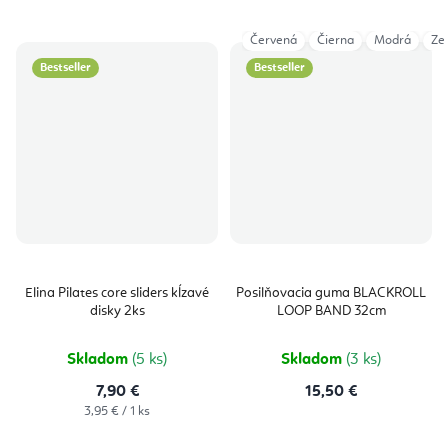
Červená
Čierna
Modrá
Ze
Bestseller
Bestseller
Elina Pilates core sliders kĺzavé
Posilňovacia guma BLACKROLL
disky 2ks
LOOP BAND 32cm
Skladom
(5 ks)
Skladom
(3 ks)
7,90 €
15,50 €
Jednotková
3,95 € / 1 ks
cena: