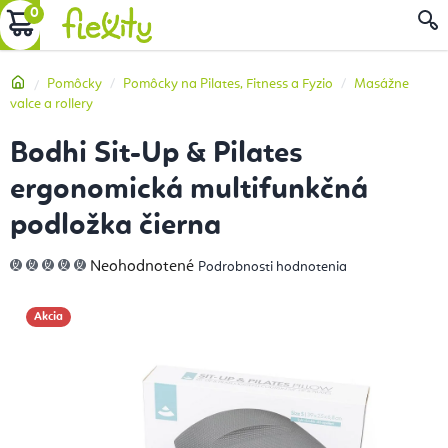
Prejsť
NÁKUPNÝ
na
obsah
KOŠÍK
Domov
Pomôcky
Pomôcky na Pilates, Fitness a Fyzio
Masážne
valce a rollery
Bodhi Sit-Up & Pilates
ergonomická multifunkčná
podložka čierna
Priemerné
Neohodnotené
Podrobnosti hodnotenia
hodnotenie
produktu
je
0,0
Akcia
z
5
hviezdičiek.