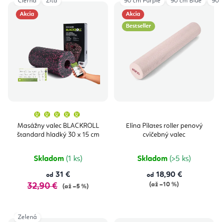
Čierna
Žltá
90 cm Purple
90 cm Blue
90 
Akcia
Akcia
Bestseller
Priemerné
hodnotenie
produktu
Masážny valec BLACKROLL
Elina Pilates roller penový
je
štandard hladký 30 x 15 cm
cvičebný valec
5,0
z
5
hviezdičiek.
Skladom
(1 ks)
Skladom
(>5 ks)
31 €
18,90 €
od
od
(až –10 %)
32,90 €
(až –5 %)
Zelená