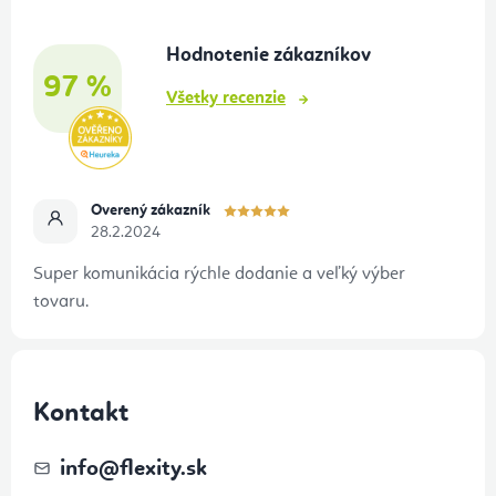
t
Hodnotenie zákazníkov
i
97 %
e
Všetky recenzie
Overený zákazník
28.2.2024
Super komunikácia rýchle dodanie a veľký výber
tovaru.
Kontakt
info
@
flexity.sk