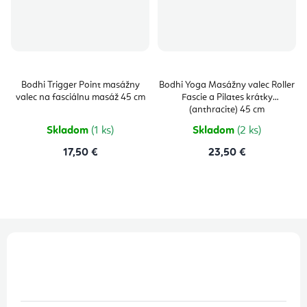
Bodhi Trigger Point masážny
Bodhi Yoga Masážny valec Roller
valec na fasciálnu masáž 45 cm
Fascie a Pilates krátky
(anthracite) 45 cm
Skladom
(1 ks)
Skladom
(2 ks)
17,50 €
23,50 €
Z
á
p
ä