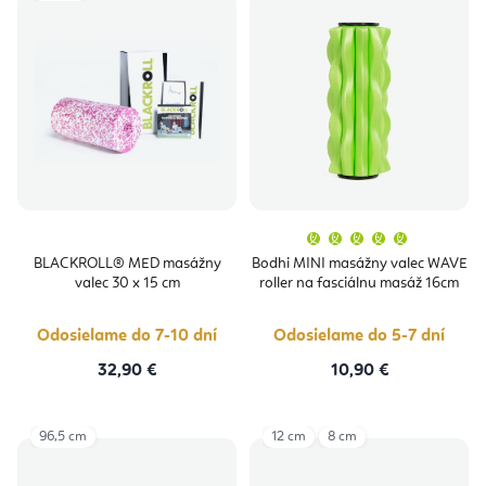
Priemern
hodnoten
produktu
BLACKROLL® MED masážny
Bodhi MINI masážny valec WAVE
je
valec 30 x 15 cm
roller na fasciálnu masáž 16cm
5,0
z
5
hviezdičie
Odosielame do 7-10 dní
Odosielame do 5-7 dní
32,90 €
10,90 €
96,5 cm
12 cm
8 cm