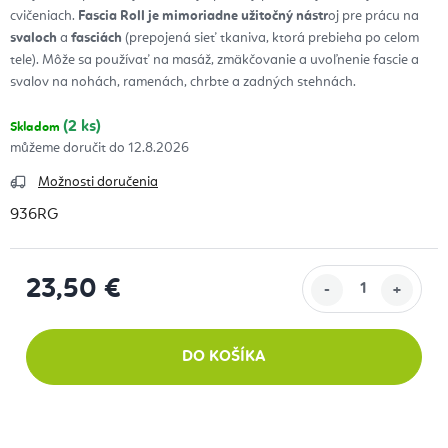
cvičeniach.
Fascia Roll je mimoriadne užitočný nástr
oj pre prácu na
svaloch
a
fasciách
(prepojená sieť tkaniva, ktorá prebieha po celom
tele). Môže sa používať na masáž, zmäkčovanie a uvoľnenie fascie a
svalov na nohách, ramenách, chrbte a zadných stehnách.
(2 ks)
Skladom
12.8.2026
Možnosti doručenia
936RG
23,50 €
Jednotková cena:
DO KOŠÍKA