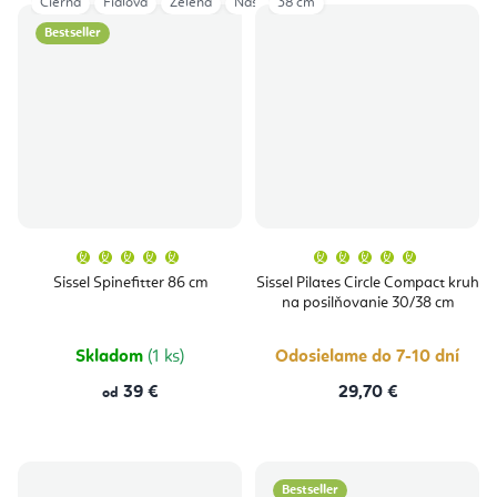
Čierna
Fialová
Zelená
Nástavec Trigger Tool
38 cm
Rozšírenie 12 cm
Bestseller
Priemerné
Priemern
hodnotenie
hodnoten
produktu
produktu
Sissel Spinefitter 86 cm
Sissel Pilates Circle Compact kruh
je
je
na posilňovanie 30/38 cm
5,0
5,0
z
z
5
5
hviezdičiek.
hviezdičie
Skladom
(1 ks)
Odosielame do 7-10 dní
39 €
29,70 €
od
Bestseller