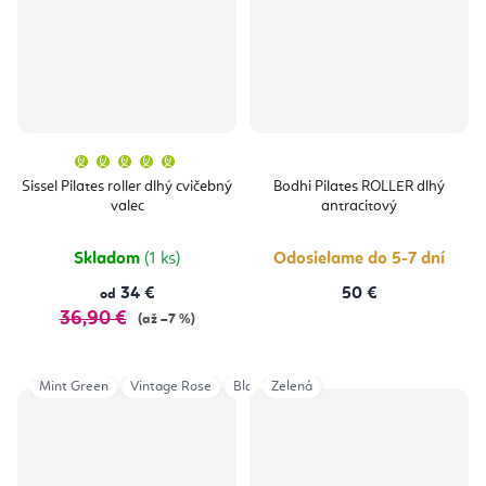
Priemerné
hodnotenie
produktu
Sissel Pilates roller dlhý cvičebný
Bodhi Pilates ROLLER dlhý
je
valec
antracitový
5,0
z
5
hviezdičiek.
Skladom
(1 ks)
Odosielame do 5-7 dní
34 €
50 €
od
36,90 €
(až –7 %)
Mint Green
Vintage Rose
Black v2
Zelená