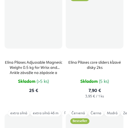
Elina Pilates Adjustable Magnetic
Elina Pilates core sliders kĺzavé
Weight 0.5 kg for Wrist and
disky 2ks
Ankle závažie na zápästie a
členky 2 ks
Skladom
(>5 ks)
Skladom
(5 ks)
25 €
7,90 €
Jednotková
3,95 € / 1 ks
cena:
extra silná
extra silná 46 m
ľahká
Červená
ľahká 46m
Čierna
silná
Modrá
silná 4
Ze
Bestseller