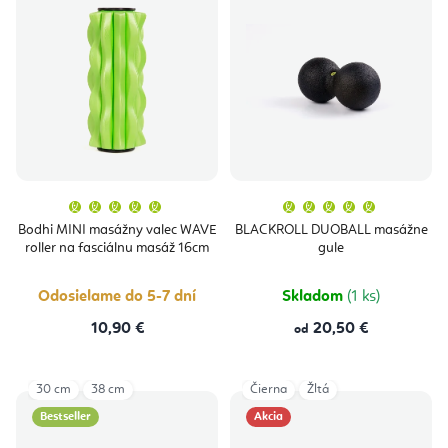
Priemerné
Priemern
hodnotenie
hodnoten
produktu
produktu
Bodhi MINI masážny valec WAVE
BLACKROLL DUOBALL masážne
je
je
roller na fasciálnu masáž 16cm
gule
5,0
5,0
z
z
5
5
hviezdičiek.
hviezdičie
Odosielame do 5-7 dní
Skladom
(1 ks)
10,90 €
20,50 €
od
30 cm
38 cm
Čierna
Žltá
Bestseller
Akcia