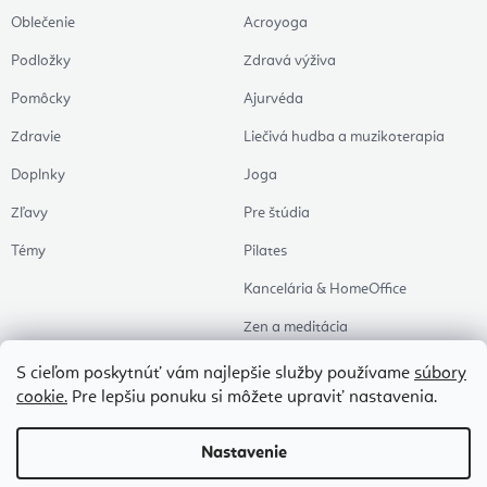
Oblečenie
Acroyoga
Podložky
Zdravá výživa
Pomôcky
Ajurvéda
Zdravie
Liečivá hudba a muzikoterapia
Doplnky
Joga
Zľavy
Pre štúdia
Témy
Pilates
Kancelária & HomeOffice
Zen a meditácia
Aromaterapia
S cieľom poskytnúť vám najlepšie služby používame
súbory
cookie.
Pre lepšiu ponuku si môžete upraviť nastavenia.
Zdravý spánok
Naše obľúbené
Nastavenie
Copyright 2026
Flexity
. Všetky práva vyhradené.
Upraviť nastavenie cookies