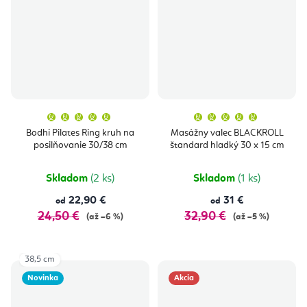
Priemerné
Priemern
hodnotenie
hodnoten
produktu
produktu
Bodhi Pilates Ring kruh na
Masážny valec BLACKROLL
je
je
posilňovanie 30/38 cm
štandard hladký 30 x 15 cm
5,0
5,0
z
z
5
5
hviezdičiek.
hviezdičie
Skladom
(2 ks)
Skladom
(1 ks)
22,90 €
31 €
od
od
24,50 €
32,90 €
(až –6 %)
(až –5 %)
38,5 cm
Novinka
Akcia