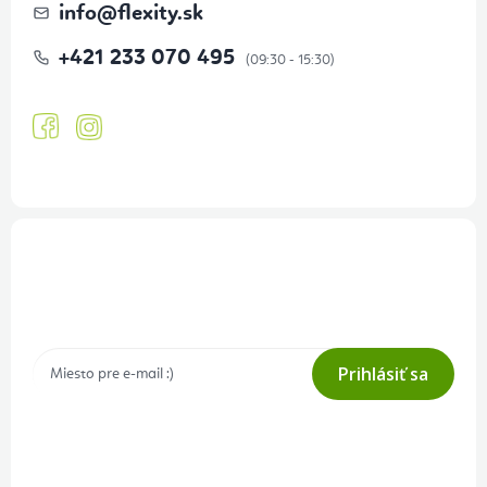
info
@
flexity.sk
+421 233 070 495
Prihlásenie odberu newslettera
Tajné akcie, výpredaje a súťaže na váš e-mail
Prihlásiť sa
Prihlásením odberu súhlasíte s
podmienkami ochrany osobných
údajov