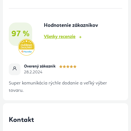
p
ä
t
Hodnotenie zákazníkov
i
97 %
e
Všetky recenzie
Overený zákazník
28.2.2024
Super komunikácia rýchle dodanie a veľký výber
tovaru.
Kontakt