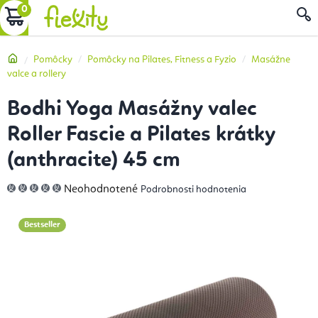
Prejsť
NÁKUPNÝ
na
obsah
KOŠÍK
Domov
Pomôcky
Pomôcky na Pilates, Fitness a Fyzio
Masážne
valce a rollery
Bodhi Yoga Masážny valec
Roller Fascie a Pilates krátky
(anthracite) 45 cm
Priemerné
Neohodnotené
Podrobnosti hodnotenia
hodnotenie
produktu
je
0,0
Bestseller
z
5
hviezdičiek.