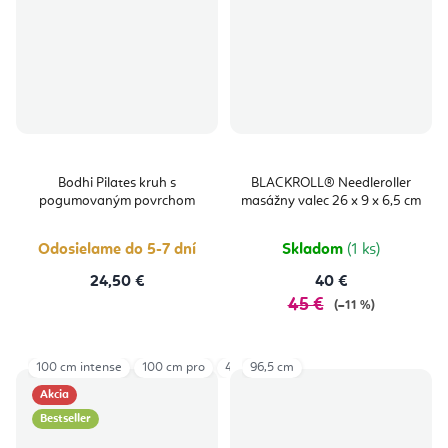
Bodhi Pilates kruh s
BLACKROLL® Needleroller
pogumovaným povrchom
masážny valec 26 x 9 x 6,5 cm
Odosielame do 5-7 dní
Skladom
(1 ks)
24,50 €
40 €
45 €
(–11 %)
100 cm intense
100 cm pro
45 cm
96,5 cm
90 cm pena
90 cm pro
Akcia
Bestseller