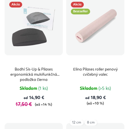
Akcia
Akcia
Bestseller
Bodhi Sit-Up & Pilates
Elina Pilates roller penový
ergonomická multifunkčná
cvičebný valec
podložka čierna
Skladom
(1 ks)
Skladom
(>5 ks)
14,90 €
18,90 €
od
od
(až –10 %)
17,50 €
(až –14 %)
12 cm
8 cm