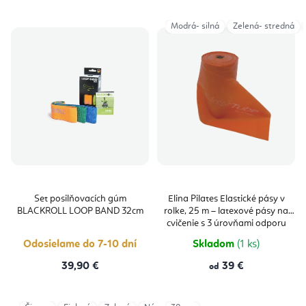
Modrá- silná
Zelená- stredná
Set posilňovacích gúm
Elina Pilates Elastické pásy v
BLACKROLL LOOP BAND 32cm
rolke, 25 m – latexové pásy na
cvičenie s 3 úrovňami odporu
Odosielame do 7-10 dní
Skladom
(1 ks)
39,90 €
39 €
od