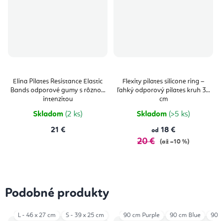
Elina Pilates Resistance Elastic
Flexity pilates silicone ring –
Bands odporové gumy s rôznou
ľahký odporový pilates kruh 34
intenzitou
cm
Skladom
(2 ks)
Skladom
(>5 ks)
21 €
18 €
od
20 €
(až –10 %)
Podobné produkty
L - 46 x 27 cm
S - 39 x 25 cm
90 cm Purple
90 cm Blue
90 