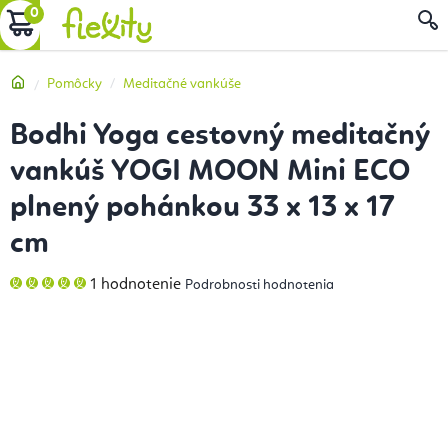
Prejsť
NÁKUPNÝ
na
obsah
KOŠÍK
Domov
Pomôcky
Meditačné vankúše
Bodhi Yoga cestovný meditačný
vankúš YOGI MOON Mini ECO
plnený pohánkou 33 x 13 x 17
cm
Priemerné
1 hodnotenie
Podrobnosti hodnotenia
hodnotenie
produktu
je
5,0
z
5
hviezdičiek.