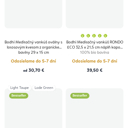
Priemern
hodnoten
produktu
Bodhi Meditačný vankúš oválny s
Bodhi Meditačný vankúš RONDO
je
lotosovým kvetom z organickej
ECO 32,5 x 21,5 cm náplň kapok
5,0
z
bavlny 29 x 15 cm
100% bio bavlna
5
hviezdičie
Odosielame do 5-7 dní
Odosielame do 5-7 dní
30,70 €
39,50 €
od
Light Taupe
Lode Green
Bestseller
Bestseller