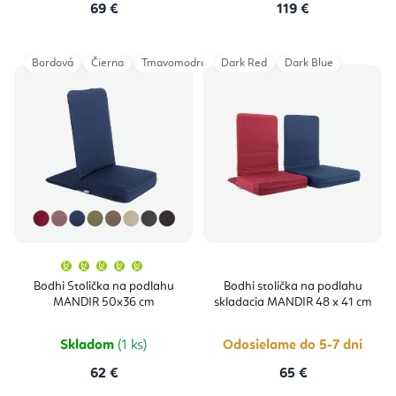
69 €
119 €
Bordová
Čierna
Tmavomodrá
Dark Red
Light Taupe
Dark Blue
Dusty Purple
An
Priemerné
hodnotenie
produktu
Bodhi Stolička na podlahu
Bodhi stolička na podlahu
je
MANDIR 50x36 cm
skladacia MANDIR 48 x 41 cm
5,0
z
5
hviezdičiek.
Skladom
(1 ks)
Odosielame do 5-7 dní
62 €
65 €