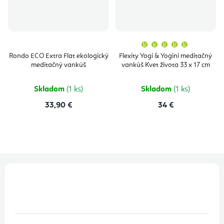
Priemern
hodnoten
produktu
Rondo ECO Extra Flat ekologický
Flexity Yogi & Yogini meditačný
je
meditačný vankúš
vankúš Kvet života 33 x 17 cm
5,0
z
5
hviezdičie
Skladom
(1 ks)
Skladom
(1 ks)
33,90 €
34 €
Z
á
p
ä