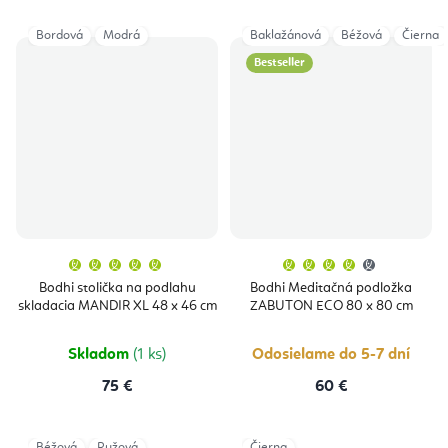
Bordová
Modrá
Baklažánová
Béžová
Čierna
Bestseller
Priemerné
Priemern
hodnotenie
hodnoten
produktu
produktu
Bodhi stolička na podlahu
Bodhi Meditačná podložka
je
je
skladacia MANDIR XL 48 x 46 cm
ZABUTON ECO 80 x 80 cm
5,0
4,0
z
z
5
5
hviezdičiek.
hviezdičie
Skladom
(1 ks)
Odosielame do 5-7 dní
75 €
60 €
Béžová
Ružová
Čierna