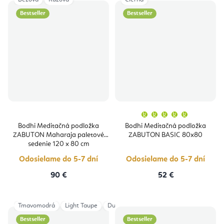
Bestseller
Bestseller
Priemern
hodnoten
produktu
Bodhi Meditačná podložka
Bodhi Meditačná podložka
je
ZABUTON Maharaja paletové
ZABUTON BASIC 80x80
5,0
z
sedenie 120 x 80 cm
5
hviezdičie
Odosielame do 5-7 dní
Odosielame do 5-7 dní
90 €
52 €
Tmavomodrá
Light Taupe
Dusty Purple
Anthracite
Bestseller
Bestseller