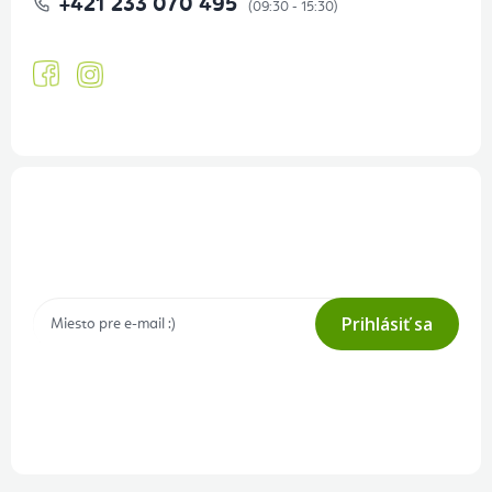
+421 233 070 495
Prihlásenie odberu newslettera
Tajné akcie, výpredaje a súťaže na váš e-mail
Prihlásiť sa
Prihlásením odberu súhlasíte s
podmienkami ochrany osobných
údajov