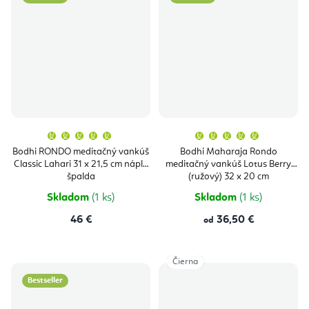
Priemerné
Priemern
hodnotenie
hodnoten
produktu
produktu
Bodhi RONDO meditačný vankúš
Bodhi Maharaja Rondo
je
je
Classic Lahari 31 x 21,5 cm náplň
meditačný vankúš Lotus Berry
5,0
5,0
z
z
špalda
(ružový) 32 x 20 cm
5
5
hviezdičiek.
hviezdičie
Skladom
(1 ks)
Skladom
(1 ks)
46 €
36,50 €
od
Čierna
Bestseller