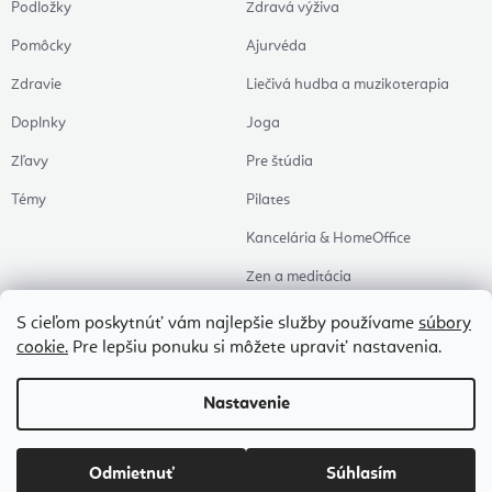
Podložky
Zdravá výživa
Pomôcky
Ajurvéda
Zdravie
Liečivá hudba a muzikoterapia
Doplnky
Joga
Zľavy
Pre štúdia
Témy
Pilates
Kancelária & HomeOffice
Zen a meditácia
Aromaterapia
S cieľom poskytnúť vám najlepšie služby používame
súbory
cookie.
Pre lepšiu ponuku si môžete upraviť nastavenia.
Zdravý spánok
Naše obľúbené
Nastavenie
Copyright 2026
Flexity
. Všetky práva vyhradené.
Upraviť nastavenie cookies
Odmietnuť
Súhlasím
Vytvoril Shoptet Premium