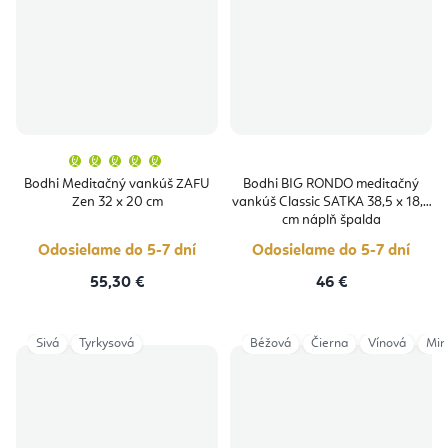
Priemerné
hodnotenie
produktu
Bodhi Meditačný vankúš ZAFU
Bodhi BIG RONDO meditačný
je
Zen 32 x 20 cm
vankúš Classic SATKA 38,5 x 18,5
5,0
z
cm náplň špalda
5
hviezdičiek.
Odosielame do 5-7 dní
Odosielame do 5-7 dní
55,30 €
46 €
Sivá
Tyrkysová
Béžová
Čierna
Vínová
Min