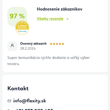
t
Hodnotenie zákazníkov
i
97 %
e
Všetky recenzie
Overený zákazník
28.2.2024
Super komunikácia rýchle dodanie a veľký výber
tovaru.
Kontakt
info
@
flexity.sk