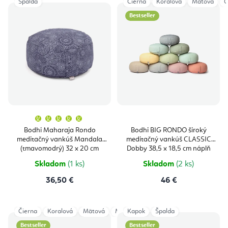
Špalda
Čierna
Koralová
Mätová
O
Bestseller
Priemerné
hodnotenie
produktu
Bodhi Maharaja Rondo
Bodhi BIG RONDO široký
je
meditačný vankúš Mandala
meditačný vankúš CLASSIC
5,0
z
(tmavomodrý) 32 x 20 cm
Dobby 38,5 x 18,5 cm náplň
5
špalda
hviezdičiek.
Skladom
(1 ks)
Skladom
(2 ks)
36,50 €
46 €
Čierna
Koralová
Mätová
Modrá
Kapok
Oriešková
Špalda
Ružová
Sivá
Bestseller
Bestseller