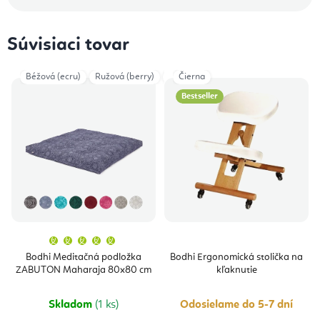
Súvisiaci tovar
Béžová (ecru)
Ružová (berry)
Taupe
Čierna
Tmavočervená
Tmavomo
Bestseller
Priemerné
hodnotenie
produktu
Bodhi Meditačná podložka
Bodhi Ergonomická stolička na
je
ZABUTON Maharaja 80x80 cm
kľaknutie
5,0
z
5
hviezdičiek.
Skladom
(1 ks)
Odosielame do 5-7 dní