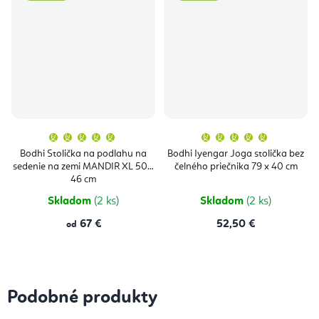
Priemerné
Priemern
hodnotenie
hodnoten
produktu
produktu
Bodhi Stolička na podlahu na
Bodhi Iyengar Joga stolička bez
je
je
sedenie na zemi MANDIR XL 50 x
čelného priečnika 79 x 40 cm
5,0
5,0
z
z
46 cm
5
5
hviezdičiek.
hviezdičie
Skladom
(2 ks)
Skladom
(2 ks)
67 €
52,50 €
od
Podobné produkty