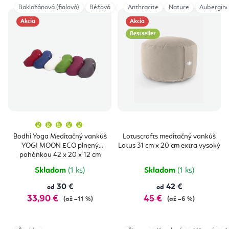
Baklažánová (fialová)
Béžová
Šedá (antracit)
Anthracite
Nature
Dark Blue
Aubergin
Akcia
Akcia
Bestseller
Priemerné
hodnotenie
produktu
Bodhi Yoga Meditačný vankúš
Lotuscrafts meditačný vankúš
je
YOGI MOON ECO plnený
Lotus 31 cm x 20 cm extra vysoký
5,0
z
pohánkou 42 x 20 x 12 cm
5
hviezdičiek.
Skladom
(1 ks)
Skladom
(1 ks)
30 €
42 €
od
od
33,90 €
45 €
(až –11 %)
(až –6 %)