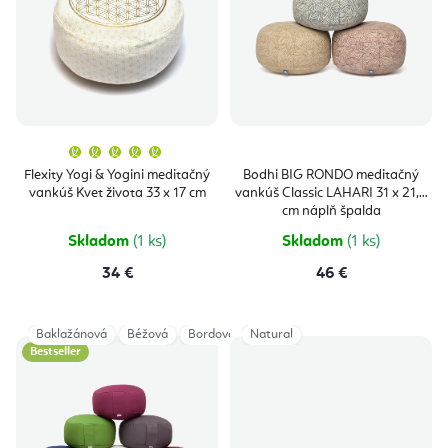
i
u
s
k
p
t
r
o
o
v
Priemerné
hodnotenie
produktu
d
Flexity Yogi & Yogini meditačný
Bodhi BIG RONDO meditačný
je
vankúš Kvet života 33 x 17 cm
vankúš Classic LAHARI 31 x 21,5
5,0
u
z
cm náplň špalda
5
hviezdičiek.
k
Skladom
(1 ks)
Skladom
(1 ks)
t
34 €
46 €
o
v
Baklažánová
Béžová
Bordová
Natural
Fialová
Modrá
Modrá/Tyrky
Bestseller