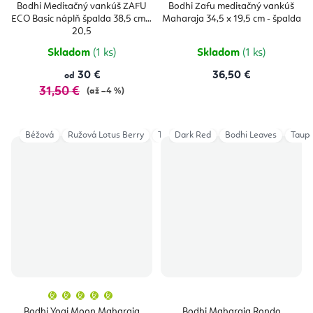
produktu
produktu
Bodhi Meditačný vankúš ZAFU
Bodhi Zafu meditačný vankúš
je
je
ECO Basic náplň špalda 38,5 cm x
Maharaja 34,5 x 19,5 cm - špalda
5,0
5,0
z
z
20,5
5
5
hviezdičiek.
hviezdičie
Skladom
(1 ks)
Skladom
(1 ks)
30 €
36,50 €
od
31,50 €
(až –4 %)
Béžová
Ružová Lotus Berry
Tmavočervená
Dark Red
Bodhi Leaves
Tmavomodrá
Taupe
Sivo
Priemerné
hodnotenie
produktu
Bodhi Yogi Moon Maharaja
Bodhi Maharaja Rondo