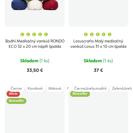
Priemerné
Priemern
hodnotenie
hodnoten
produktu
produktu
Bodhi Meditačný vankúš RONDO
Lotuscrafts Malý meditačný
je
je
ECO 32 x 20 cm náplň špalda
vankúš Lotus 31 x 10 cm špalda
5,0
5,0
z
z
5
5
hviezdičiek.
hviezdičie
Skladom
(1 ks)
Skladom
(1 ks)
33,50 €
37 €
Čierna
Koralová
Mätová
Modrá
Čierna,biela,modrá
Oriešková
Ružová
Zelená,biela
Sivá
Akcia
Bestseller
Bestseller