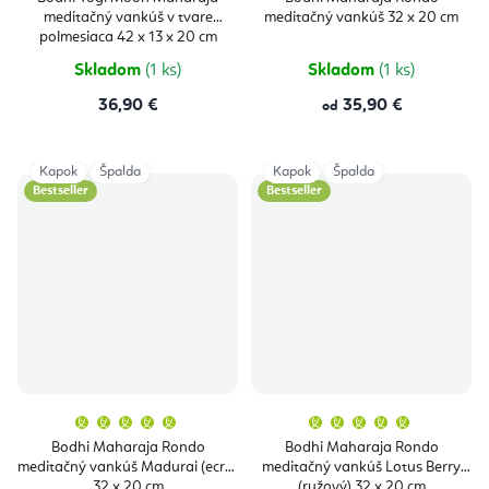
je
meditačný vankúš v tvare
meditačný vankúš 32 x 20 cm
5,0
z
polmesiaca 42 x 13 x 20 cm
5
hviezdičiek.
Skladom
(1 ks)
Skladom
(1 ks)
36,90 €
35,90 €
od
Kapok
Špalda
Kapok
Špalda
Bestseller
Bestseller
Priemerné
Priemern
hodnotenie
hodnoten
produktu
produktu
Bodhi Maharaja Rondo
Bodhi Maharaja Rondo
je
je
meditačný vankúš Madurai (ecru)
meditačný vankúš Lotus Berry
5,0
5,0
z
z
32 x 20 cm
(ružový) 32 x 20 cm