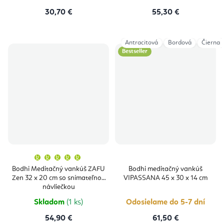
30,70 €
55,30 €
Antracitová
Bordová
Čierna
Bestseller
Priemerné
hodnotenie
produktu
Bodhi Meditačný vankúš ZAFU
Bodhi meditačný vankúš
je
Zen 32 x 20 cm so snímateľnou
VIPASSANA 45 x 30 x 14 cm
5,0
z
návliečkou
5
hviezdičiek.
Skladom
(1 ks)
Odosielame do 5-7 dní
54,90 €
61,50 €