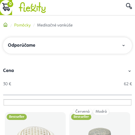
Prejsť
NÁKUPNÝ
na
obsah
KOŠÍK
Domov
Pomôcky
Meditačné vankúše
R
Odporúčame
a
d
e
Cena
n
30
€
62
€
i
e
p
Červená
Modrá
V
r
Bestseller
Bestseller
ý
o
p
d