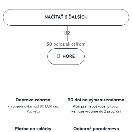
NAČÍTAŤ 6 ĎALŠÍCH
S
1
2
t
O
r
30
položiek celkom
v
á
l
HORE
n
k
á
o
d
v
a
a
c
n
i
i
Doprava zdarma
30 dní na výmenu zadarmo
e
e
Pri objednávke nad 80 EUR cez
Platí pre nepoškodený tovar.
Packeta
Peniaze vrátime do 2 prac. dní
p
r
Platba na splátky
Odborné poradenstvo
v