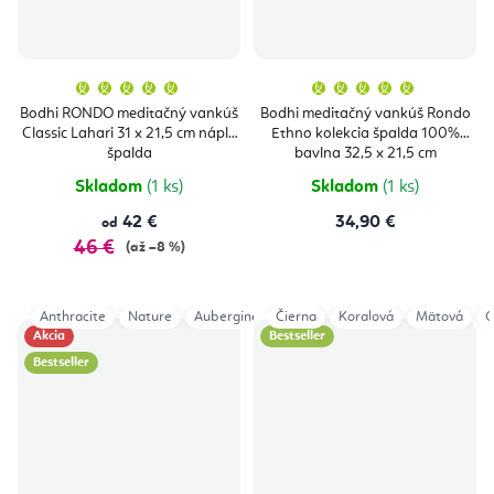
Priemerné
Priemern
hodnotenie
hodnoten
produktu
produktu
Bodhi RONDO meditačný vankúš
Bodhi meditačný vankúš Rondo
je
je
Classic Lahari 31 x 21,5 cm náplň
Ethno kolekcia špalda 100%
5,0
5,0
z
z
špalda
bavlna 32,5 x 21,5 cm
5
5
hviezdičiek.
hviezdičie
Skladom
(1 ks)
Skladom
(1 ks)
42 €
34,90 €
od
46 €
(až –8 %)
Anthracite
Nature
Aubergine
Čierna
Indigo Dust
Koralová
Bordeaux
Mätová
O
Akcia
Bestseller
Bestseller