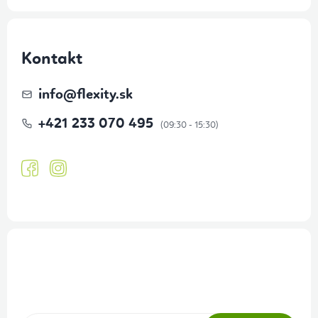
Kontakt
info
@
flexity.sk
+421 233 070 495
Prihlásenie odberu newslettera
Tajné akcie, výpredaje a súťaže na váš e-mail