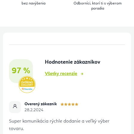
bez navýšenia
Odborníci, ktorí ti s výberom
k
poradia
y
v
ý
Z
p
á
i
p
s
Hodnotenie zákazníkov
ä
u
97 %
t
Všetky recenzie
i
e
Overený zákazník
28.2.2024
Super komunikácia rýchle dodanie a veľký výber
tovaru.