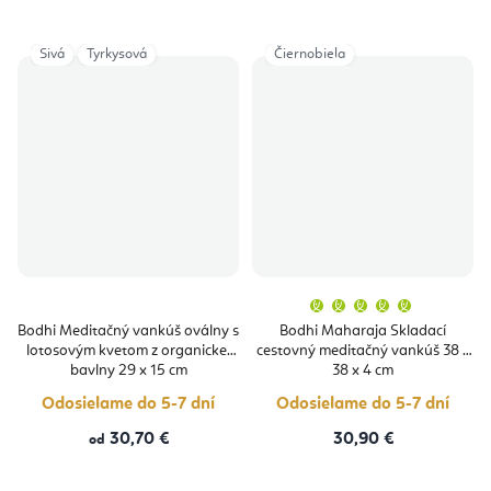
Sivá
Tyrkysová
Čiernobiela
Priemern
hodnoten
produktu
Bodhi Meditačný vankúš oválny s
Bodhi Maharaja Skladací
je
lotosovým kvetom z organickej
cestovný meditačný vankúš 38 x
5,0
z
bavlny 29 x 15 cm
38 x 4 cm
5
hviezdičie
Odosielame do 5-7 dní
Odosielame do 5-7 dní
30,70 €
30,90 €
od