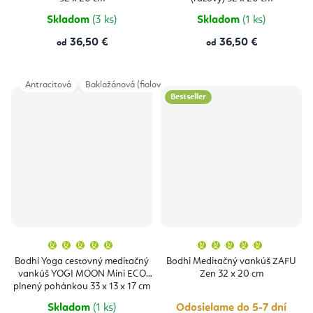
5
5
hviezdičiek.
hviezdičie
Skladom
(3 ks)
Skladom
(1 ks)
36,50 €
36,50 €
od
od
Antracitová
Baklažánová (fialová)
Béžová (ecru)
Bordová
Tma
Bestseller
Priemerné
Priemern
hodnotenie
hodnoten
produktu
produktu
Bodhi Yoga cestovný meditačný
Bodhi Meditačný vankúš ZAFU
je
je
vankúš YOGI MOON Mini ECO
Zen 32 x 20 cm
5,0
5,0
z
z
plnený pohánkou 33 x 13 x 17 cm
5
5
hviezdičiek.
hviezdičie
Skladom
(1 ks)
Odosielame do 5-7 dní