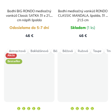
Bodhi BIG RONDO meditačný
Bodhi meditačný vankúš RONDO
vankúš Classic SATKA 31 x 21,5
CLASSIC MANDALA, špalda, 31 x
cm náplň špalda
21,5 cm
Odosielame do 5-7 dní
Skladom
(1 ks)
46 €
46 €
Antracitová
Baklažánová
Béžová
Béžová
Čierna
Ružová
Mineral Blue
Taupe
Ligh
Tma
Akcia
Bestseller
Priemerné
Priemern
hodnotenie
hodnoten