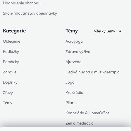
Hodnotenie obchodu
Skontrolovať stav objednávky
Kategorie
Témy
Všetky témy
Oblečenie
Acroyoga
Podložky
Zdravá výživa
Pomôcky
Ajurvéda
Zdravie
Liečivá hudba a muzikoterapia
Doplnky
Joga
Zľavy
Pre štúdia
Témy
Pilates
Kancelária & HomeOffice
Zen a meditácia