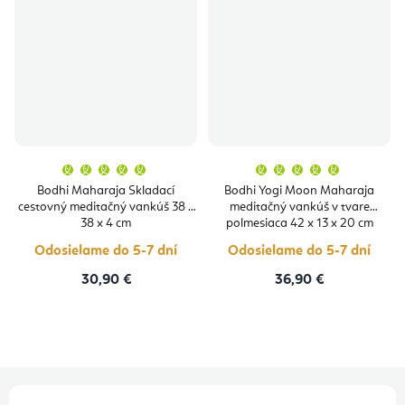
Priemerné
Priemern
hodnotenie
hodnoten
produktu
produktu
Bodhi Maharaja Skladací
Bodhi Yogi Moon Maharaja
je
je
cestovný meditačný vankúš 38 x
meditačný vankúš v tvare
5,0
5,0
z
z
38 x 4 cm
polmesiaca 42 x 13 x 20 cm
5
5
hviezdičiek.
hviezdičie
Odosielame do 5-7 dní
Odosielame do 5-7 dní
30,90 €
36,90 €
Z