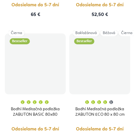
hviezdičie
Odosielame do 5-7 dní
Odosielame do 5-7 dní
65 €
52,50 €
Čierna
Baklažánová
Béžová
Čierna
Bestseller
Bestseller
Priemerné
Priemern
hodnotenie
hodnoten
produktu
produktu
Bodhi Meditačná podložka
Bodhi Meditačná podložka
je
je
ZABUTON BASIC 80x80
ZABUTON ECO 80 x 80 cm
5,0
4,0
z
z
5
5
hviezdičiek.
hviezdičie
Odosielame do 5-7 dní
Odosielame do 5-7 dní