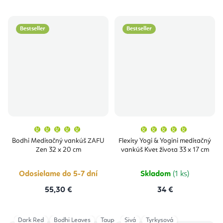
Bestseller
Bestseller
Priemerné
Priemern
hodnotenie
hodnoten
produktu
produktu
Bodhi Meditačný vankúš ZAFU
Flexity Yogi & Yogini meditačný
je
je
Zen 32 x 20 cm
vankúš Kvet života 33 x 17 cm
5,0
5,0
z
z
5
5
hviezdičiek.
hviezdičie
Odosielame do 5-7 dní
Skladom
(1 ks)
55,30 €
34 €
Dark Red
Bodhi Leaves
Taupe/Silver
Sivá
Tyrkysová