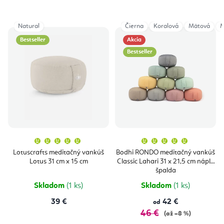
Natural
Čierna
Koralová
Mätová
M
Bestseller
Akcia
Bestseller
Priemerné
Priemern
hodnotenie
hodnoten
produktu
produktu
Lotuscrafts meditačný vankúš
Bodhi RONDO meditačný vankúš
je
je
Lotus 31 cm x 15 cm
Classic Lahari 31 x 21,5 cm náplň
5,0
5,0
z
z
špalda
5
5
hviezdičiek.
hviezdičie
Skladom
(1 ks)
Skladom
(1 ks)
39 €
42 €
od
46 €
(až –8 %)