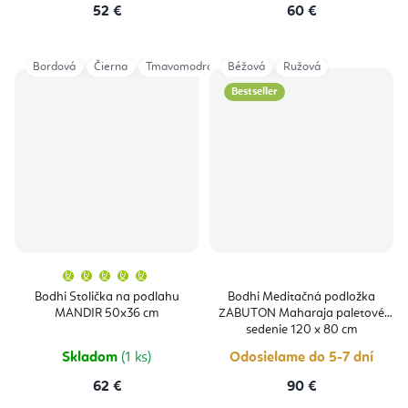
52 €
60 €
Bordová
Čierna
Tmavomodrá
Béžová
Light Taupe
Ružová
Dusty Purple
An
Bestseller
Priemerné
hodnotenie
produktu
Bodhi Stolička na podlahu
Bodhi Meditačná podložka
je
MANDIR 50x36 cm
ZABUTON Maharaja paletové
5,0
z
sedenie 120 x 80 cm
5
hviezdičiek.
Skladom
(1 ks)
Odosielame do 5-7 dní
62 €
90 €