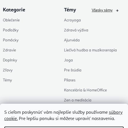
Kategorie
Témy
Všetky témy
Oblečenie
Acroyoga
Podložky
Zdravá výživa
Pomôcky
Ajurvéda
Zdravie
Liečivá hudba a muzikoterapia
Doplnky
Joga
Zľavy
Pre štúdia
Témy
Pilates
Kancelária & HomeOffice
Zen a meditácia
Aromaterapia
S cieľom poskytnúť vám najlepšie služby používame
súbory
cookie.
Pre lepšiu ponuku si môžete upraviť nastavenia.
Zdravý spánok