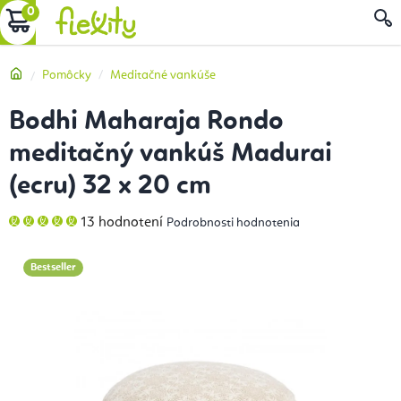
Prejsť
NÁKUPNÝ
na
obsah
KOŠÍK
Domov
Pomôcky
Meditačné vankúše
Bodhi Maharaja Rondo
meditačný vankúš Madurai
(ecru) 32 x 20 cm
Priemerné
13 hodnotení
Podrobnosti hodnotenia
hodnotenie
produktu
je
5,0
Bestseller
z
5
hviezdičiek.