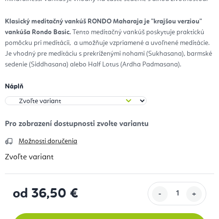
Klasický meditačný vankúš RONDO Maharaja je "krajšou verziou"
vankúša Rondo Basic.
Tento meditačný vankúš poskytuje praktickú
pomôcku pri meditácii, a umožňuje vzpriamené a uvoľnené meditácie.
Je vhodný pre meditáciu s prekríženými nohami (Sukhasana), barmské
sedenie (Siddhasana) alebo Half Lotus (Ardha Padmasana).
Náplň
Možnosti doručenia
Zvoľte variant
od
36,50 €
Jednotková cena: