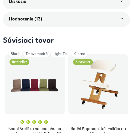
Diskusia
Hodnotenie (13)
Súvisiaci tovar
Black
Tmavomodrá
Light Taupe
Čierna
Dusty Purple
Anthracite
Bestseller
Bestseller
Priemerné
hodnotenie
produktu
Bodhi Stolička na podlahu na
Bodhi Ergonomická stolička na
je