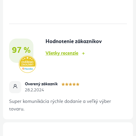
á
p
ä
t
Hodnotenie zákazníkov
i
97 %
e
Všetky recenzie
Overený zákazník
28.2.2024
Super komunikácia rýchle dodanie a veľký výber
tovaru.