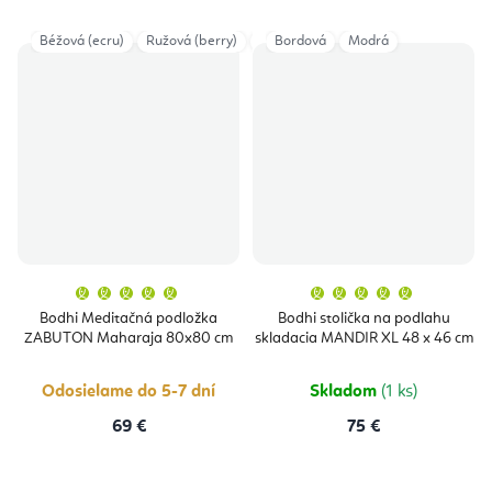
Béžová (ecru)
Ružová (berry)
Taupe
Bordová
Tmavočervená
Modrá
Tmavomo
Priemerné
Priemern
hodnotenie
hodnoten
produktu
produktu
Bodhi Meditačná podložka
Bodhi stolička na podlahu
je
je
ZABUTON Maharaja 80x80 cm
skladacia MANDIR XL 48 x 46 cm
5,0
5,0
z
z
5
5
hviezdičiek.
hviezdičie
Odosielame do 5-7 dní
Skladom
(1 ks)
69 €
75 €