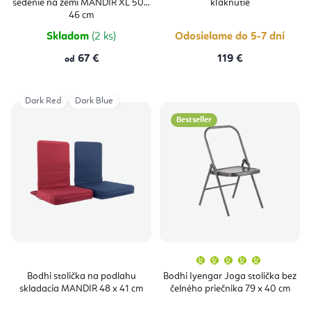
sedenie na zemi MANDIR XL 50 x
kľaknutie
5,0
z
46 cm
5
hviezdičiek.
Skladom
(2 ks)
Odosielame do 5-7 dní
67 €
119 €
od
Dark Red
Dark Blue
Bestseller
Priemern
hodnoten
produktu
Bodhi stolička na podlahu
Bodhi Iyengar Joga stolička bez
je
skladacia MANDIR 48 x 41 cm
čelného priečnika 79 x 40 cm
5,0
z
5