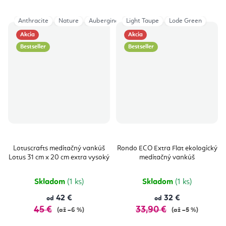
Anthracite
Nature
Aubergine
Light Taupe
Indigo Dust
Lode Green
Bordeaux
Akcia
Akcia
Bestseller
Bestseller
Lotuscrafts meditačný vankúš
Rondo ECO Extra Flat ekologický
Lotus 31 cm x 20 cm extra vysoký
meditačný vankúš
Skladom
(1 ks)
Skladom
(1 ks)
42 €
32 €
od
od
45 €
33,90 €
(až –6 %)
(až –5 %)