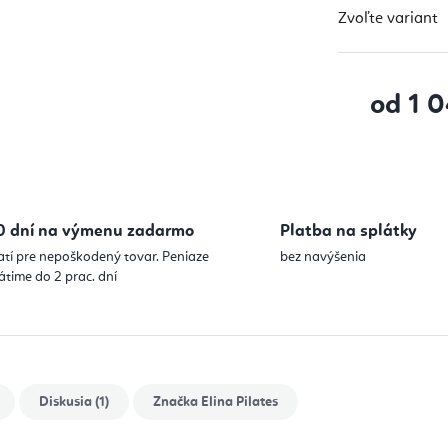
Zvoľte variant
od
1 0
Jednotková
0 dní na výmenu zadarmo
Platba na splátky
atí pre nepoškodený tovar. Peniaze
bez navýšenia
átime do 2 prac. dní
Diskusia (1)
Značka
Elina Pilates