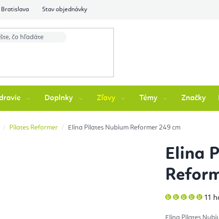
Bratislava
Stav objednávky
dravie
Doplnky
Zľavy
Témy
Značky
Pilates Reformer
Elina Pilates Nubium Reformer 249 cm
Elina 
Refor
Pri
11 
hod
pro
je
Elina Pilates Nubi
5,0