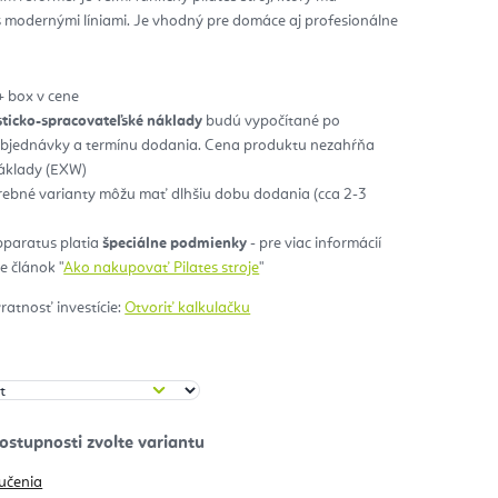
 s modernými líniami. Je vhodný pre domáce aj profesionálne
zdičiek.
+ box v cene
sticko-spracovateľské náklady
budú vypočítané po
objednávky a termínu dodania. Cena produktu nezahŕňa
náklady (EXW)
arebné varianty môžu mať dlhšiu dobu dodania (cca 2-3
pparatus platia
špeciálne podmienky
- pre viac informácií
 článok "
Ako nakupovať Pilates stroje
"
vratnosť investície:
Otvoriť kalkulačku
učenia