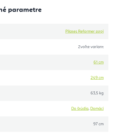
né parametre
Pilates Reformer stroj
Zvoľte variant
61 cm
249 cm
63,5 kg
Do štúdia
,
Domáci
97 cm