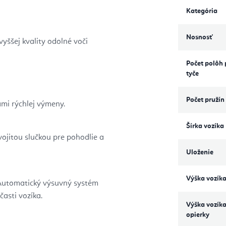
Kategória
Nosnosť
vyššej kvality odolné voči
Počet polôh 
tyče
Počet pružín
mi rýchlej výmeny.
Šírka vozíka
ojitou slučkou pre pohodlie a
Uloženie
Výška vozík
 Automatický výsuvný systém
časti vozíka.
Výška vozík
opierky