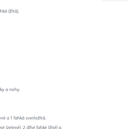
hká (žltá).
.
ky a nohy.
né a 1 ľahká svetložltá.
né (zelené), 2 dlhé ľahké (žlté) a