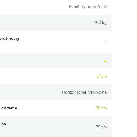
Pomôcky na cvičenie
150 kg
pružinovej
2
5
61 cm
Horizontálne, Vertikálne
a od zeme
36 cm
a po
75 cm