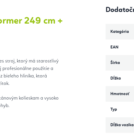
Dodatoč
ormer 249 cm +
Kategória
EAN
s stroj, ktorý má starostlivý
Šírka
 profesionálne použitie a
bieleho hliníka, ktorá
Dĺžka
itok.
Hmotnosť
tánovým kolieskam a vysoko
ohyb.
Typ
Dĺžka vozíka