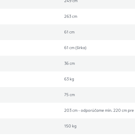
249 cm
263 cm
61 cm
61 cm (šírka)
36 cm
63 kg
75 cm
203 cm - odporúčame min. 220 cm pre
150 kg