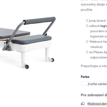
z
starostlivý dizajn
5
hvie
použitie.
jump board 
celkové
logi
potvrdení 
logistické 
*Niektoré f
mesiace)
na Pilates A
odporúčame
Prepočítajte si ná
Farba
Možnosti dor