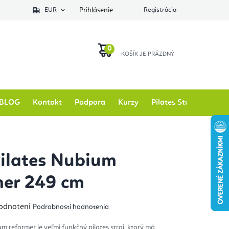
EUR
Prihlásenie
Registrácia
NÁKUPNÝ
KOŠÍK
BLOG
Kontakt
Podpora
Kurzy
Pilates Studio
Zna
Pilates Nubium
mer 249 cm
emerné
hodnotení
Podrobnosti hodnotenia
notenie
duktu
um reformer je veľmi funkčný pilates stroj, ktorý má