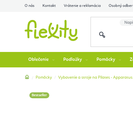
Prejsť
O nás
Kontakt
Vrátenie a reklamácia
Osobný odber 
na
obsah
Oblečenie
Podložky
Pomôcky
Z
Domov
Pomôcky
Vybavenie a stroje na Pilates - Apparatus
Bestseller