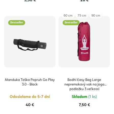
5,50 €
26 €
60 cm
75 cm
90 cm
Bestseller
Bestseller
Manduka Taška Popruh Go Play
Bodhi Easy Bag Large
3.0 - Black
nepremokavý vak na joga
podložku 3 veľkosti
Odosielame do 5-7 dní
Skladom
(1 ks)
40 €
7,50 €