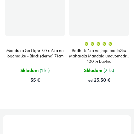
Priemern
hodnoten
produktu
Manduka Go Light 3.0 taška na
Bodhi Taška na joga podložku
je
jogamatku - Black (čierna) 71cm
Maharaja Mandala tmavomodrá
5,0
z
100 % bavlna
5
hviezdičie
Skladom
(1 ks)
Skladom
(2 ks)
55 €
23,50 €
od
Z
á