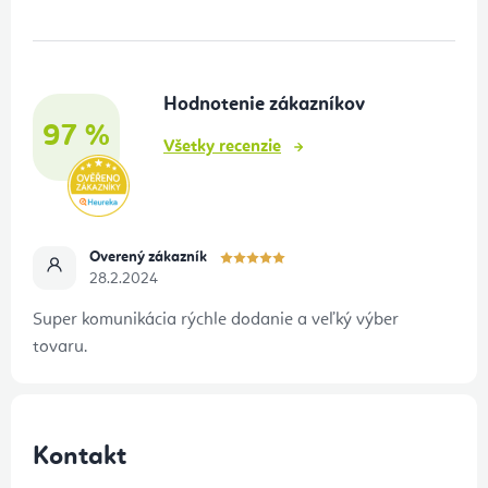
p
ä
t
Hodnotenie zákazníkov
i
97 %
e
Všetky recenzie
Overený zákazník
28.2.2024
Super komunikácia rýchle dodanie a veľký výber
tovaru.
Kontakt