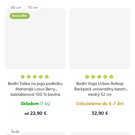
60 cm
70 cm
Bestseller
Priemerné
Priemern
hodnotenie
hodnoten
produktu
produktu
Bodhi Taška na joga podložku
Bodhi Yoga Urban Rolltop
je
je
Maharaja Lotus Berry
Backpack univerzálny batoh
5,0
5,0
z
z
baklažánová 100 % bavlna
modrý 52 cm
5
5
hviezdičiek.
hviezdičie
Skladom
(1 ks)
Odosielame do 5-7 dní
22,90 €
32,90 €
od
Šedá