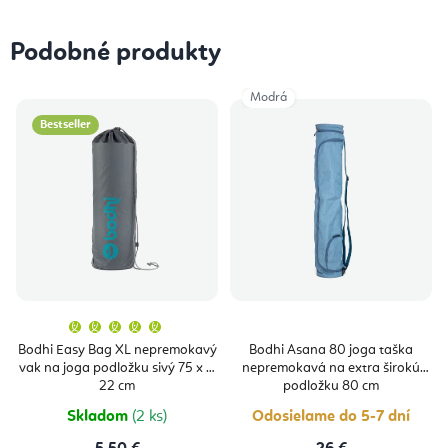
Podobné produkty
Modrá
Bestseller
Priemerné
hodnotenie
produktu
Bodhi Easy Bag XL nepremokavý
Bodhi Asana 80 joga taška
je
vak na joga podložku sivý 75 x Ø
nepremokavá na extra širokú
5,0
z
22 cm
podložku 80 cm
5
hviezdičiek.
Skladom
(2 ks)
Odosielame do 5-7 dní