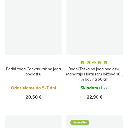
Priemern
hodnoten
produktu
Bodhi Yoga Canvas vak na joga
Bodhi Taška na joga podložku
je
podložku
Maharaja Floral ecru béžová 100
5,0
z
% bavlna 60 cm
5
hviezdičie
Odosielame do 5-7 dní
Skladom
(1 ks)
20,50 €
22,90 €
Bestseller