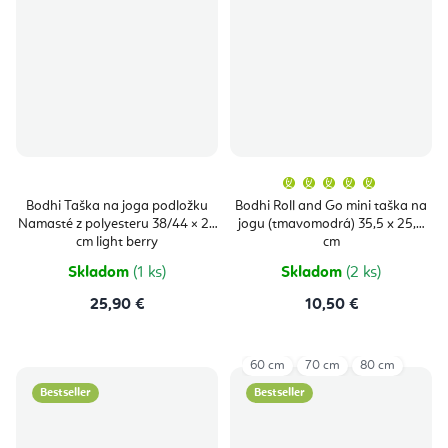
Priemern
hodnoten
produktu
Bodhi Taška na joga podložku
Bodhi Roll and Go mini taška na
je
Namasté z polyesteru 38/44 × 29
jogu (tmavomodrá) 35,5 x 25,5
5,0
z
cm light berry
cm
5
hviezdičie
Skladom
(1 ks)
Skladom
(2 ks)
25,90 €
10,50 €
60 cm
70 cm
80 cm
Bestseller
Bestseller