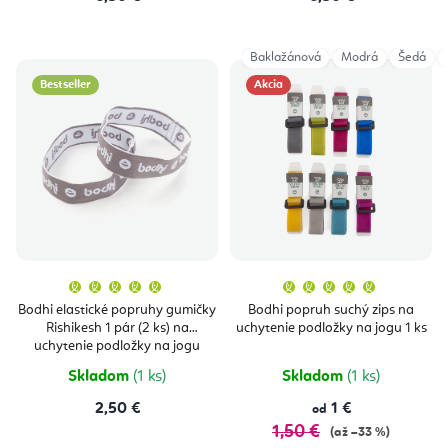
Baklažánová
Modrá
Šedá
Bestseller
Akcia
Priemerné
Priemern
hodnotenie
hodnoten
produktu
produktu
Bodhi elastické popruhy gumičky
Bodhi popruh suchý zips na
je
je
Rishikesh 1 pár (2 ks) na
uchytenie podložky na jogu 1 ks
5,0
5,0
z
z
uchytenie podložky na jogu
5
5
hviezdičiek.
hviezdičie
Skladom
(1 ks)
Skladom
(1 ks)
2,50 €
1 €
od
1,50 €
(až –33 %)