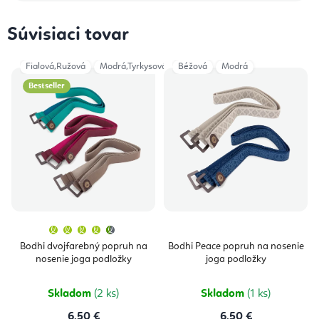
Súvisiaci tovar
Fialová,Ružová
Modrá,Tyrkysová
Béžová
Šedá
Modrá
Bestseller
Priemerné
hodnotenie
produktu
Bodhi dvojfarebný popruh na
Bodhi Peace popruh na nosenie
je
nosenie joga podložky
joga podložky
4,7
z
5
hviezdičiek.
Skladom
(2 ks)
Skladom
(1 ks)
6,50 €
6,50 €