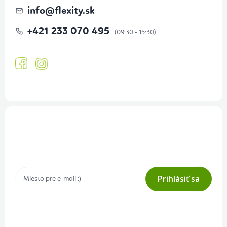
info
@
flexity.sk
+421 233 070 495
Prihlásenie odberu newslettera
Tajné akcie, výpredaje a súťaže na váš e-mail
Prihlásiť sa
Prihlásením odberu súhlasíte s
podmienkami ochrany osobných
údajov