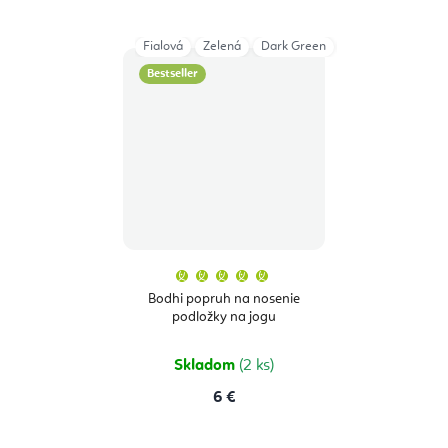
Fialová
Zelená
Dark Green
Grey
Aubergin
Bestseller
Priemerné
hodnotenie
produktu
Bodhi popruh na nosenie
je
podložky na jogu
5,0
z
5
hviezdičiek.
Skladom
(2 ks)
6 €