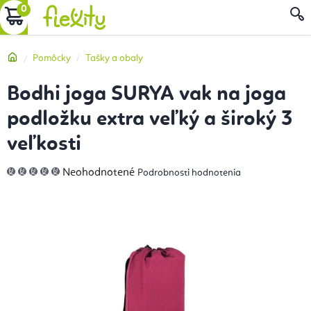
Prejsť
NÁKUPNÝ
na
obsah
KOŠÍK
Domov
Pomôcky
Tašky a obaly
Bodhi joga SURYA vak na joga
podložku extra veľký a široký 3
veľkosti
Priemerné
Neohodnotené
Podrobnosti hodnotenia
hodnotenie
produktu
je
0,0
z
5
hviezdičiek.