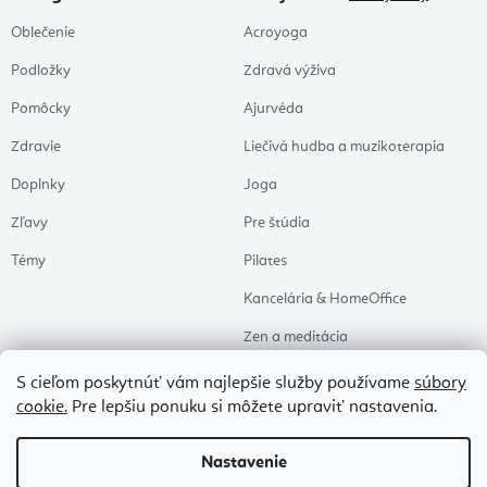
Oblečenie
Acroyoga
Podložky
Zdravá výživa
Pomôcky
Ajurvéda
Zdravie
Liečivá hudba a muzikoterapia
Doplnky
Joga
Zľavy
Pre štúdia
Témy
Pilates
Kancelária & HomeOffice
Zen a meditácia
Aromaterapia
S cieľom poskytnúť vám najlepšie služby používame
súbory
cookie.
Pre lepšiu ponuku si môžete upraviť nastavenia.
Zdravý spánok
Naše obľúbené
Nastavenie