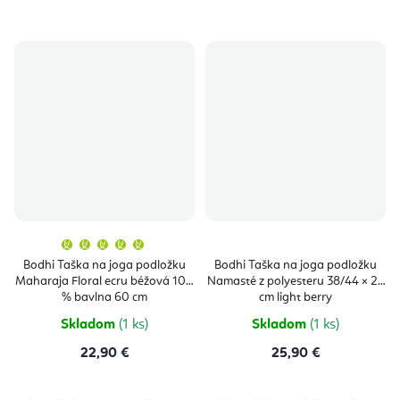
Priemerné
hodnotenie
produktu
Bodhi Taška na joga podložku
Bodhi Taška na joga podložku
je
Maharaja Floral ecru béžová 100
Namasté z polyesteru 38/44 × 29
5,0
z
% bavlna 60 cm
cm light berry
5
hviezdičiek.
Skladom
(1 ks)
Skladom
(1 ks)
22,90 €
25,90 €