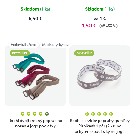
5
hviezdičie
Skladom
(1 ks)
Skladom
(1 ks)
6,50 €
1 €
od
1,50 €
(až –33 %)
Fialová,Ružová
Modrá,Tyrkysová
Šedá
Bestseller
Bestseller
Priemerné
Priemern
hodnotenie
hodnoten
produktu
produktu
Bodhi dvojfarebný popruh na
Bodhi elastické popruhy gumičky
je
je
nosenie joga podložky
Rishikesh 1 pár (2 ks) na
4,7
5,0
z
z
uchytenie podložky na jogu
5
5