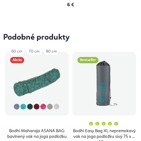
6 €
Podobné produkty
60 cm
70 cm
80 cm
Akcia
Bestseller
Priemern
hodnoten
produktu
Bodhi Maharaja ASANA BAG
Bodhi Easy Bag XL nepremokavý
je
bavlnený vak na joga podložku
vak na joga podložku sivý 75 x Ø
5,0