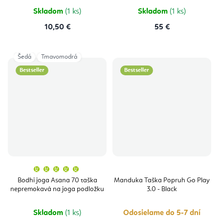
5
hviezdičiek.
Skladom
(1 ks)
Skladom
(1 ks)
10,50 €
55 €
Šedá
Tmavomodrá
Bestseller
Bestseller
Priemerné
hodnotenie
produktu
Bodhi joga Asana 70 taška
Manduka Taška Popruh Go Play
je
nepremokavá na joga podložku
3.0 - Black
5,0
z
5
hviezdičiek.
Skladom
(1 ks)
Odosielame do 5-7 dní