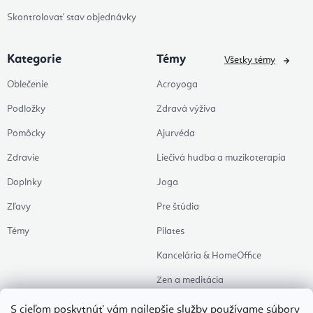
Skontrolovať stav objednávky
Kategorie
Témy
Všetky témy
Oblečenie
Acroyoga
Podložky
Zdravá výživa
Pomôcky
Ajurvéda
Zdravie
Liečivá hudba a muzikoterapia
Doplnky
Joga
Zľavy
Pre štúdia
Témy
Pilates
Kancelária & HomeOffice
Zen a meditácia
Aromaterapia
S cieľom poskytnúť vám najlepšie služby používame
súbory