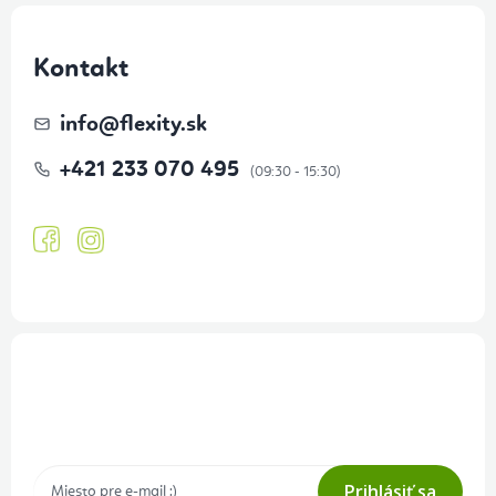
Kontakt
info
@
flexity.sk
+421 233 070 495
Prihlásenie odberu newslettera
Tajné akcie, výpredaje a súťaže na váš e-mail
Prihlásiť sa