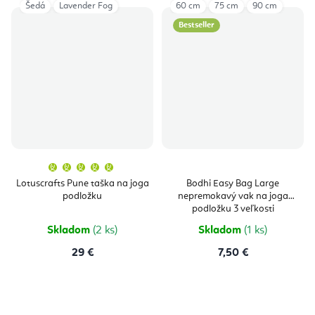
Šedá
Lavender Fog
60 cm
75 cm
90 cm
Bestseller
Priemerné
hodnotenie
produktu
Lotuscrafts Pune taška na joga
Bodhi Easy Bag Large
je
podložku
nepremokavý vak na joga
5,0
z
podložku 3 veľkosti
5
hviezdičiek.
Skladom
(2 ks)
Skladom
(1 ks)
29 €
7,50 €