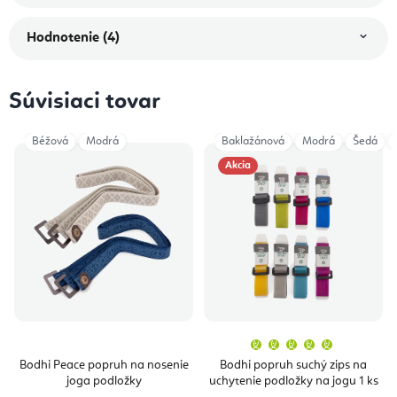
Hodnotenie (4)
Súvisiaci tovar
Béžová
Modrá
Baklažánová
Modrá
Šedá
Akcia
Priemern
hodnoten
produktu
Bodhi Peace popruh na nosenie
Bodhi popruh suchý zips na
je
joga podložky
uchytenie podložky na jogu 1 ks
5,0
z