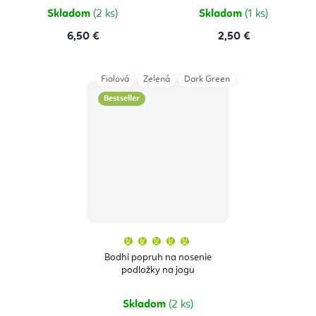
hviezdičiek.
hviezdičie
Skladom
(2 ks)
Skladom
(1 ks)
6,50 €
2,50 €
Fialová
Zelená
Dark Green
Grey
Aubergin
Bestseller
Priemerné
hodnotenie
produktu
Bodhi popruh na nosenie
je
podložky na jogu
5,0
z
5
hviezdičiek.
Skladom
(2 ks)