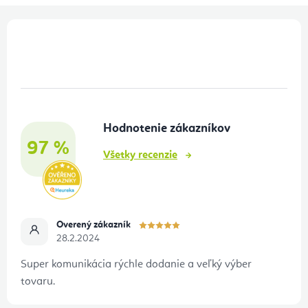
Z
á
p
ä
t
Hodnotenie zákazníkov
i
97 %
e
Všetky recenzie
Overený zákazník
28.2.2024
Super komunikácia rýchle dodanie a veľký výber
tovaru.