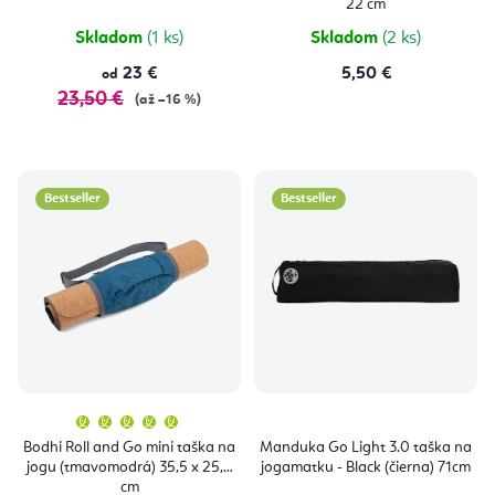
z
22 cm
5
hviezdičie
Skladom
(1 ks)
Skladom
(2 ks)
23 €
5,50 €
od
23,50 €
(až –16 %)
Bestseller
Bestseller
Priemerné
hodnotenie
produktu
Bodhi Roll and Go mini taška na
Manduka Go Light 3.0 taška na
je
jogu (tmavomodrá) 35,5 x 25,5
jogamatku - Black (čierna) 71cm
5,0
z
cm