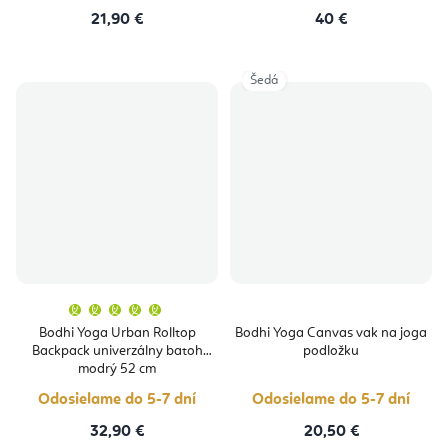
21,90 €
40 €
Šedá
Priemerné
hodnotenie
produktu
Bodhi Yoga Urban Rolltop
Bodhi Yoga Canvas vak na joga
je
Backpack univerzálny batoh
podložku
5,0
z
modrý 52 cm
5
hviezdičiek.
Odosielame do 5-7 dní
Odosielame do 5-7 dní
32,90 €
20,50 €