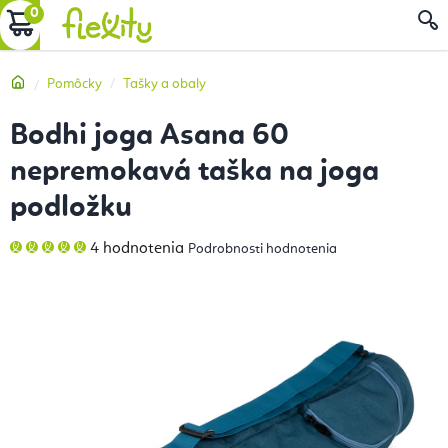
Prejsť
NÁKUPNÝ
na
obsah
KOŠÍK
Domov
Pomôcky
Tašky a obaly
Bodhi joga Asana 60
nepremokavá taška na joga
podložku
Priemerné
4 hodnotenia
Podrobnosti hodnotenia
hodnotenie
produktu
je
5,0
z
5
hviezdičiek.