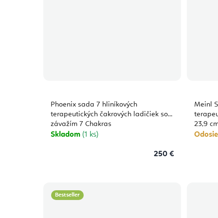
Phoenix sada 7 hliníkových
Meinl S
terapeutických čakrových ladičiek so
terapeu
závažím 7 Chakras
23,9 c
Skladom
(1 ks)
Odosie
250 €
Bestseller