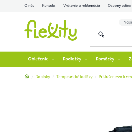
Prejsť
O nás
Kontakt
Vrátenie a reklamácia
Osobný odber 
na
obsah
Oblečenie
Podložky
Pomôcky
Z
Domov
Doplnky
Terapeutické ladičky
Príslušenstvo k te