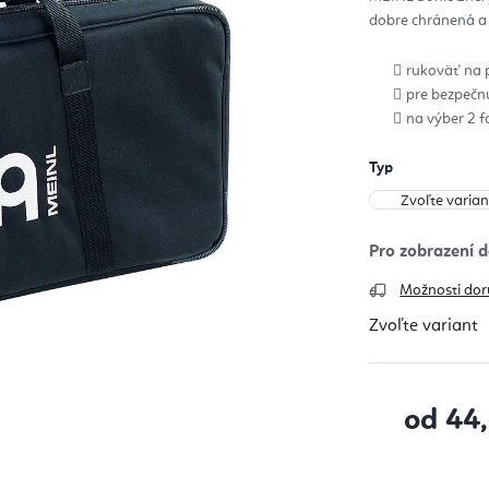
z
dobre chránená a
5
hvie
rukoväť na 
pre bezpečn
na výber 2 f
Typ
Možnosti dor
Zvoľte variant
od
44
Jednotková