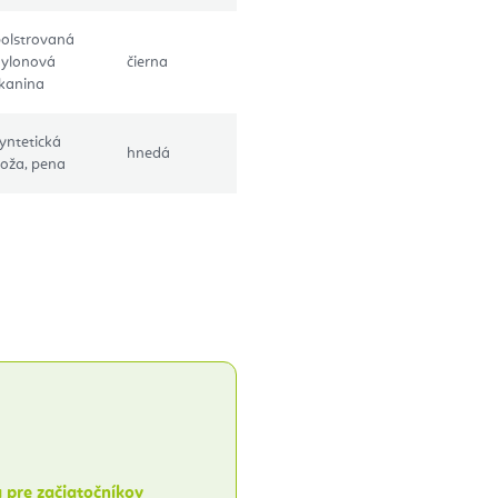
olstrovaná
nylonová
čierna
kanina
yntetická
hnedá
oža, pena
a pre začiatočníkov