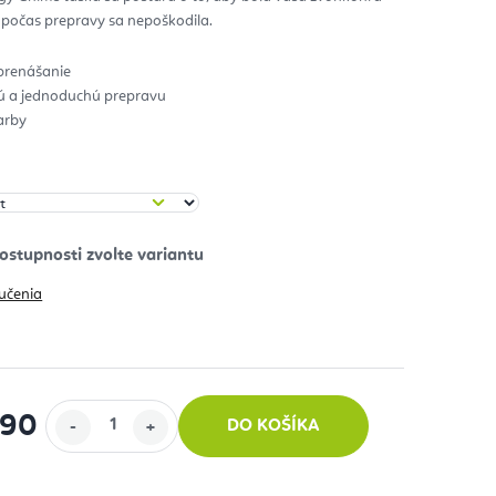
 počas prepravy sa nepoškodila.
zdičiek.
prenášanie
ú a jednoduchú prepravu
arby
učenia
,90 €
DO KOŠÍKA
 cena: