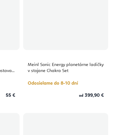
Meinl Sonic Energy planetárne ladičky
ústava
v stojane Chakra Set
Odosielame do 8-10 dní
55 €
399,90 €
od