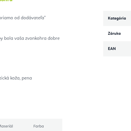
 priamo od dodávateľa"
Kategória
Záruka
by bola vaša zvonkohra dobre
EAN
tická koža, pena
ateriál
Farba