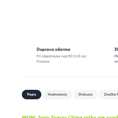
Doprava zdarma
3
Pri objednávke nad 80 EUR cez
Pl
Packeta
vr
Popis
Hodnotenie
Diskusia
Značka
M
MEINL Sonic Energy Chime taška pre zvon