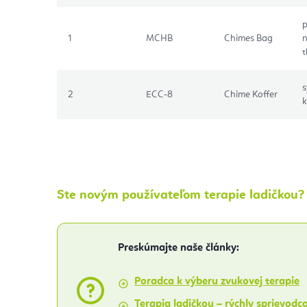
p
1
MCHB
Chimes Bag
t
s
2
ECC-8
Chime Koffer
k
Ste novým používateľom terapie ladičkou?
Preskúmajte naše články:
Poradca k výberu zvukovej terapie
Terapia ladičkou – rýchly sprievodc