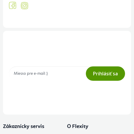
Prihlásenie odberu newslettera
Tajné akcie, výpredaje a súťaže na váš e-mail
Prihlásiť sa
Prihlásením odberu súhlasíte s
podmienkami ochrany osobných
údajov
Zákaznícky servis
O Flexity