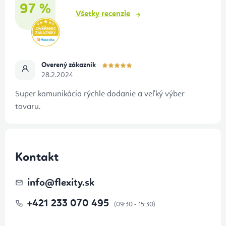
97 %
e
Všetky recenzie
Overený zákazník
28.2.2024
Super komunikácia rýchle dodanie a veľký výber
tovaru.
Kontakt
info
@
flexity.sk
+421 233 070 495