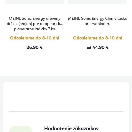
MEINL Sonic Energy drevený
MEINL Sonic Energy Chime taška
držiak (stojan) pre terapeutické
pre zvonkohru
planetárne ladičky 7 ks
Odosielame do 8-10 dní
Odosielame do 8-10 dní
26,90 €
44,90 €
od
Z
á
p
ä
t
Hodnotenie zákazníkov
i