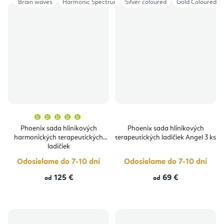
Brain waves
Harmonic Spectrum
Silver coloured
Gold Coloured
Priemerné
hodnotenie
produktu
Phoenix sada hliníkových
Phoenix sada hliníkových
je
harmonických terapeutických
terapeutických ladičiek Angel 3 ks
5,0
z
ladičiek
5
hviezdičiek.
Odosielame do 7-10 dní
Odosielame do 7-10 dní
125 €
69 €
od
od