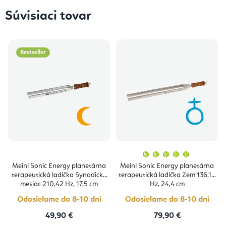
Súvisiaci tovar
Bestseller
Priemern
hodnoten
produktu
Meinl Sonic Energy planetárna
Meinl Sonic Energy planetárna
je
terapeutická ladička Synodický
terapeutická ladička Zem 136,10
5,0
z
mesiac 210,42 Hz, 17,5 cm
Hz, 24,4 cm
5
hviezdičie
Odosielame do 8-10 dní
Odosielame do 8-10 dní
49,90 €
79,90 €