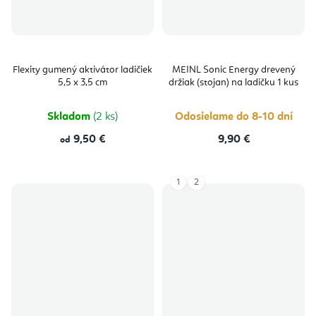
Flexity gumený aktivátor ladičiek
MEINL Sonic Energy drevený
5,5 x 3,5 cm
držiak (stojan) na ladičku 1 kus
Skladom
(2 ks)
Odosielame do 8-10 dní
9,50 €
9,90 €
od
1
2