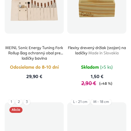
MEINL Sonic Energy Tuning Fork
Flexity drevený držiak (stojan) na
Rollup Bag ochranný obal pre
ladičky
Made in Slovakia
ladičky bavlna
Odosielame do 8-10 dní
Skladom
(>5 ks)
29,90 €
1,50 €
2,90 €
(–48 %)
1
2
3
L - 21 cm
M - 18 cm
Akcia