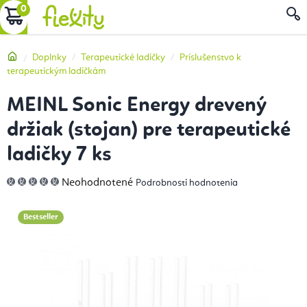
Prejsť
NÁKUPNÝ
na
obsah
KOŠÍK
Domov
Doplnky
Terapeutické ladičky
Príslušenstvo k
terapeutickým ladičkám
MEINL Sonic Energy drevený
držiak (stojan) pre terapeutické
ladičky 7 ks
Priemerné
Neohodnotené
Podrobnosti hodnotenia
hodnotenie
produktu
je
0,0
Bestseller
z
5
hviezdičiek.