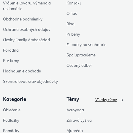
Vrátenie tovaru, výmena a
Kontakt
reklamácie
O nás
Obchodné podmienky
Blog
Ochrana osobných údajov
Príbehy
Flexity Family Ambasádori
E-booky na stiahnutie
Poradňa
Spolupracujeme
Pre firmy
Osobný odber
Hodnotenie obchodu
Skontrolovať stav objednávky
Kategorie
Témy
Všetky témy
Oblečenie
Acroyoga
Podložky
Zdravá výživa
Pomôcky
Ajurvéda