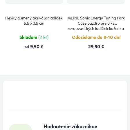
Flexity gumený aktivátor ladičiek
MEINL Sonic Energy Tuning Fork
5,5 x 3,5 cm
Case púzdro pre 8 ks
terapeutických ladičiek koženka
Skladom
(2 ks)
Odosielame do 8-10 dní
9,50 €
29,90 €
od
Z
á
p
ä
t
Hodnotenie zákazníkov
i