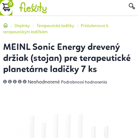
Prejsť
NÁKUPNÝ
na
obsah
KOŠÍK
Domov
Doplnky
Terapeutické ladičky
Príslušenstvo k
terapeutickým ladičkám
MEINL Sonic Energy drevený
držiak (stojan) pre terapeutické
planetárne ladičky 7 ks
Priemerné
Neohodnotené
Podrobnosti hodnotenia
hodnotenie
produktu
je
0,0
z
5
hviezdičiek.