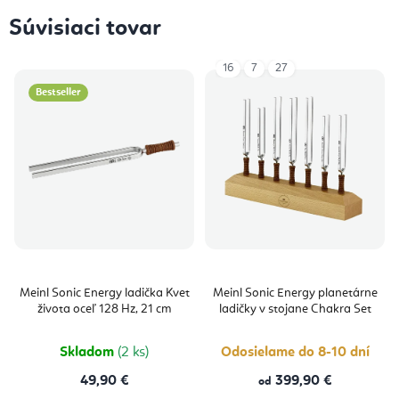
Súvisiaci tovar
16
7
27
Bestseller
Meinl Sonic Energy ladička Kvet
Meinl Sonic Energy planetárne
života oceľ 128 Hz, 21 cm
ladičky v stojane Chakra Set
Skladom
(2 ks)
Odosielame do 8-10 dní
49,90 €
399,90 €
od