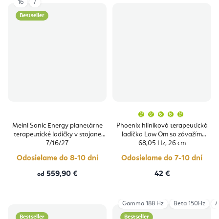
16
7
Bestseller
Priemern
hodnoten
produktu
Meinl Sonic Energy planetárne
Phoenix hliníková terapeutická
je
terapeutické ladičky v stojane
ladička Low Om so závažím
5,0
z
7/16/27
68,05 Hz, 26 cm
5
hviezdičie
Odosielame do 8-10 dní
Odosielame do 7-10 dní
559,90 €
42 €
od
Gamma 188 Hz
Beta 150Hz
A
Bestseller
Bestseller