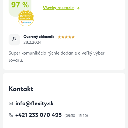
97 %
e
Všetky recenzie
Overený zákazník
28.2.2024
Super komunikácia rýchle dodanie a veľký výber
tovaru.
Kontakt
info
@
flexity.sk
+421 233 070 495