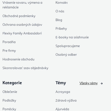
Vrátenie tovaru, výmena a
Kontakt
reklamácie
O nás
Obchodné podmienky
Blog
Ochrana osobných údajov
Príbehy
Flexity Family Ambasádori
E-booky na stiahnutie
Poradňa
Spolupracujeme
Pre firmy
Osobný odber
Hodnotenie obchodu
Skontrolovať stav objednávky
Kategorie
Témy
Všetky témy
Oblečenie
Acroyoga
Podložky
Zdravá výživa
Pomôcky
Ajurvéda