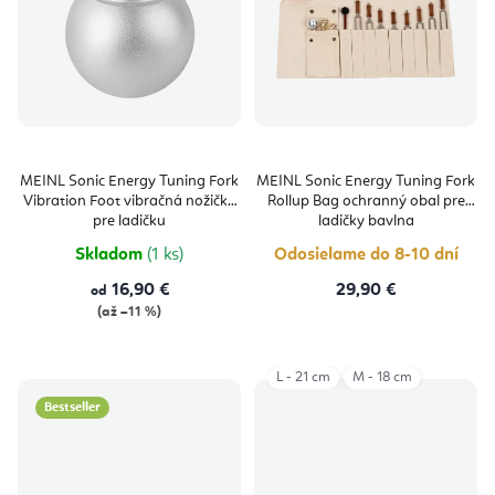
MEINL Sonic Energy Tuning Fork
MEINL Sonic Energy Tuning Fork
Vibration Foot vibračná nožička
Rollup Bag ochranný obal pre
pre ladičku
ladičky bavlna
Skladom
(1 ks)
Odosielame do 8-10 dní
16,90 €
29,90 €
od
(až –11 %)
L - 21 cm
M - 18 cm
Bestseller