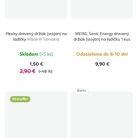
Flexity drevený držiak (stojan) na
MEINL Sonic Energy drevený
ladičky
Made in Slovakia
držiak (stojan) na ladičku 1 kus
Skladom
(>5 ks)
Odosielame do 8-10 dní
1,50 €
9,90 €
2,90 €
(–48 %)
Biela
Bestseller