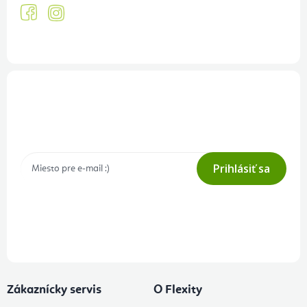
Prihlásenie odberu newslettera
Tajné akcie, výpredaje a súťaže na váš e-mail
Prihlásiť sa
Prihlásením odberu súhlasíte s
podmienkami ochrany osobných
údajov
Zákaznícky servis
O Flexity