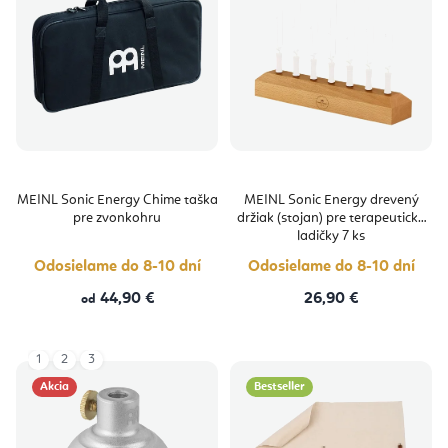
MEINL Sonic Energy Chime taška
MEINL Sonic Energy drevený
pre zvonkohru
držiak (stojan) pre terapeutické
ladičky 7 ks
Odosielame do 8-10 dní
Odosielame do 8-10 dní
44,90 €
26,90 €
od
1
2
3
Akcia
Bestseller