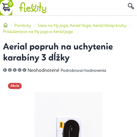
Prejsť
NÁKUPNÝ
na
obsah
KOŠÍK
Domov
Pomôcky
Siete na Fly joga, Aerial Yoga, Aerial Hoop kruhy
Príslušenstvo na Fly joga a Aerial joga
Aerial popruh na uchytenie
karabíny 3 dĺžky
Priemerné
Neohodnotené
Podrobnosti hodnotenia
hodnotenie
produktu
je
0,0
Akcia
z
5
hviezdičiek.