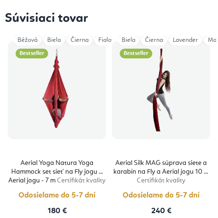
Súvisiaci tovar
Béžová
Biela
Čierna
Fialová
Biela
Šedá
Čierna
Tyrkysová
Lavender
Vínová
Ma
Bestseller
Bestseller
Aerial Yoga Natura Yoga
Aerial Silk MAG súprava siete a
Hammock set sieť na Fly jogu a
karabín na Fly a Aerial jogu 10 m
Aerial jogu - 7 m
Certifikát kvality
Certifikát kvality
Odosielame do 5-7 dní
Odosielame do 5-7 dní
180 €
240 €