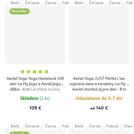
Biela
Červená
Čierna
Fialová
Biela
Šedá
Červená
Tmavomodrá
Čierna
Tyrkys
Fial
Bestseller
Priemerné
hodnotenie
produktu
Aerial Yoga Yoga Hammock AIR
Aerial Yoga JUST Perfect Set
je
sieť na Fly jogu a Aerial jogu
súprava siete a karabíny na Fly a
5,0
z
dĺžka - 4 m
Certifikát kvality
Aerial vhodná aj pre deti - 8 m
5
Certifikát kvality
hviezdičiek.
Skladom
(2 ks)
Odosielame do 5-7 dní
109 €
140 €
od
Biela
Červená
Čierna
Fialová
Biela
Magenta
Čierna
Modrá
Fialová
Oranžov
Cherr