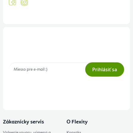
Prihlásenie odberu newslettera
Tajné akcie, výpredaje a súťaže na váš e-mail
Prihlásiť sa
Prihlásením odberu súhlasíte s
podmienkami ochrany osobných
údajov
Zákaznícky servis
O Flexity
Vrátenie tovaru, výmena a
Kontakt