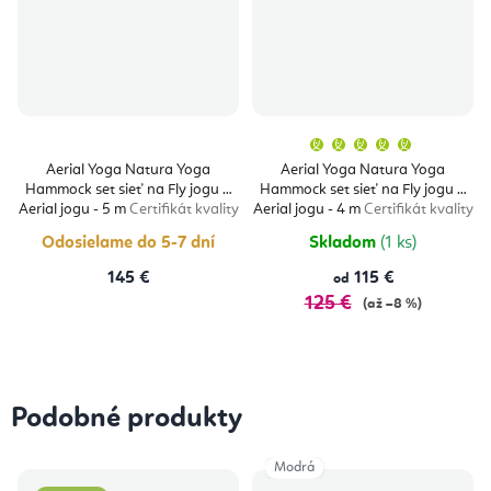
Priemern
hodnoten
produktu
Aerial Yoga Natura Yoga
Aerial Yoga Natura Yoga
je
Hammock set sieť na Fly jogu a
Hammock set sieť na Fly jogu a
5,0
z
Aerial jogu - 5 m
Certifikát kvality
Aerial jogu - 4 m
Certifikát kvality
5
hviezdičie
Odosielame do 5-7 dní
Skladom
(1 ks)
145 €
115 €
od
125 €
(až –8 %)
Podobné produkty
Modrá