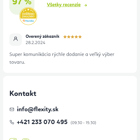
97 %
e
Všetky recenzie
Overený zákazník
28.2.2024
Super komunikácia rýchle dodanie a veľký výber
tovaru.
Kontakt
info
@
flexity.sk
+421 233 070 495