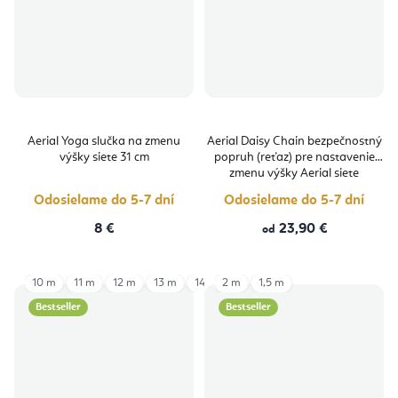
Aerial Yoga slučka na zmenu
Aerial Daisy Chain bezpečnostný
výšky siete 31 cm
popruh (reťaz) pre nastavenie
zmenu výšky Aerial siete
Odosielame do 5-7 dní
Odosielame do 5-7 dní
8 €
23,90 €
od
10 m
11 m
12 m
13 m
14 m
2 m
6 m
1,5 m
7 m
8 m
9 m
Bestseller
Bestseller