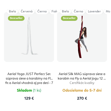
Biela
Červená
Čierna
Fialová
Biela
Magenta
Čierna
Modrá Navy
Lavender
Ora
Ma
Bestseller
Bestseller
Aerial Yoga JUST Perfect Set
Aerial Silk MAG súprava siete a
súprava siete a karabíny na Fly
karabín na Fly a Aerial jogu 12 m
fit a Aerial vhodná aj pre deti - 7
Certifikát kvality
m
Certificate
Skladom
(1 ks)
Odosielame do 5-7 dní
129 €
270 €