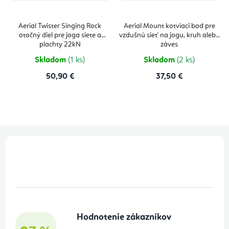
Aerial Twister Singing Rock
Aerial Mount kotviaci bod pre
otočný diel pre joga siete a
vzdušnú sieť na jogu, kruh alebo
plachty 22kN
záves
Skladom
(1 ks)
Skladom
(2 ks)
50,90 €
37,50 €
Z
á
p
ä
t
Hodnotenie zákazníkov
i