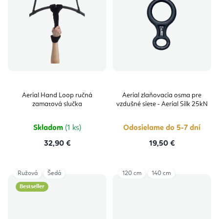
Aerial Hand Loop ručná
Aerial zlaňovacia osma pre
zamatová slučka
vzdušné siete - Aerial Silk 25kN
Skladom
(1 ks)
Odosielame do 5-7 dní
32,90 €
19,50 €
Ružová
Šedá
120 cm
140 cm
Bestseller