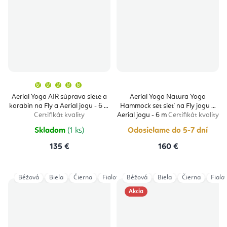
Priemerné
hodnotenie
produktu
Aerial Yoga AIR súprava siete a
Aerial Yoga Natura Yoga
je
karabín na Fly a Aerial jogu - 6 m
Hammock set sieť na Fly jogu a
5,0
z
Certifikát kvality
Aerial jogu - 6 m
Certifikát kvality
5
hviezdičiek.
Skladom
(1 ks)
Odosielame do 5-7 dní
135 €
160 €
Béžová
Biela
Čierna
Fialová
Béžová
Modrá
Biela
Šedá
Čierna
Tyrkysová
Fialo
Akcia