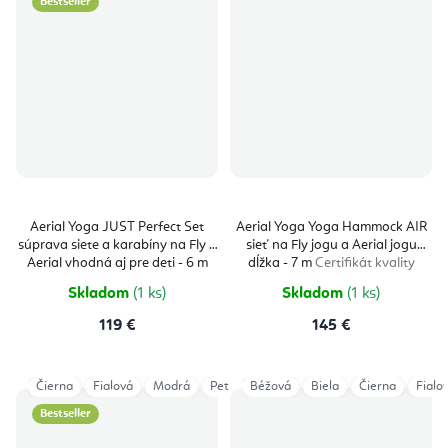
Bestseller
Aerial Yoga JUST Perfect Set
Aerial Yoga Yoga Hammock AIR
súprava siete a karabíny na Fly a
sieť na Fly jogu a Aerial jogu
Aerial vhodná aj pre deti - 6 m
dĺžka - 7 m
Certifikát kvality
Certifikát kvality
Skladom
(1 ks)
Skladom
(1 ks)
119 €
145 €
Čierna
Fialová
Modrá
Petrol
Béžová
Sivá
Tyrkysová
Biela
Čierna
Vínová
Fialo
Bestseller