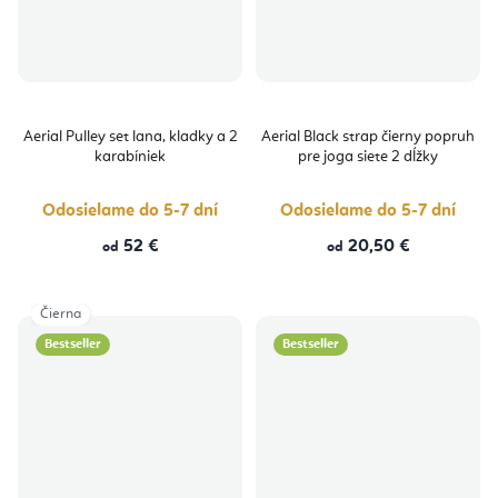
Aerial Pulley set lana, kladky a 2
Aerial Black strap čierny popruh
karabíniek
pre joga siete 2 dĺžky
Odosielame do 5-7 dní
Odosielame do 5-7 dní
52 €
20,50 €
od
od
Čierna
Bestseller
Bestseller