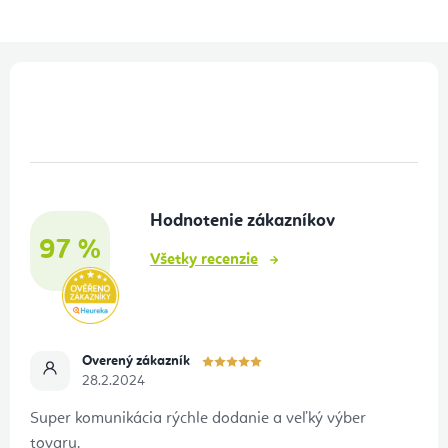
Z
á
p
ä
t
Hodnotenie zákazníkov
i
97 %
e
Všetky recenzie
Overený zákazník
28.2.2024
Super komunikácia rýchle dodanie a veľký výber
tovaru.