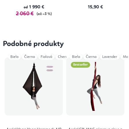
1 990 €
15,90 €
od
2 060 €
(až –3 %)
Podobné produkty
Biela
Čierna
Fialová
Cherry
Biela
Lavender
Čierna
Modrá
Lavender
Modrá Na
Ma
Bestseller