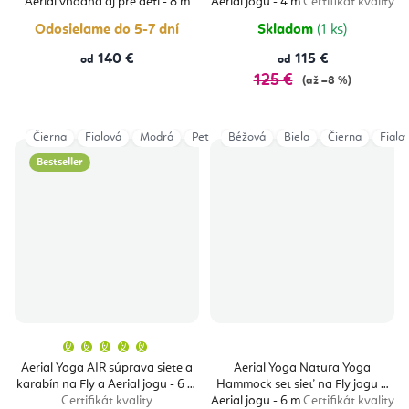
Aerial vhodná aj pre deti - 8 m
Aerial jogu - 4 m
Certifikát kvality
5
Certifikát kvality
hviezdičie
Odosielame do 5-7 dní
Skladom
(1 ks)
140 €
115 €
od
od
125 €
(až –8 %)
Čierna
Fialová
Modrá
Petrol
Béžová
Sivá
Tyrkysová
Biela
Čierna
Vínová
Fialo
Bestseller
Priemerné
hodnotenie
produktu
Aerial Yoga AIR súprava siete a
Aerial Yoga Natura Yoga
je
karabín na Fly a Aerial jogu - 6 m
Hammock set sieť na Fly jogu a
5,0
z
Certifikát kvality
Aerial jogu - 6 m
Certifikát kvality
5