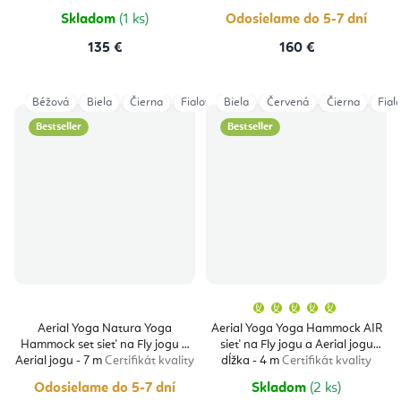
hviezdičiek.
Skladom
(1 ks)
Odosielame do 5-7 dní
135 €
160 €
Béžová
Biela
Čierna
Fialová
Biela
Šedá
Červená
Tyrkysová
Čierna
Vínová
Fial
Bestseller
Bestseller
Priemern
hodnoten
produktu
Aerial Yoga Natura Yoga
Aerial Yoga Yoga Hammock AIR
je
Hammock set sieť na Fly jogu a
sieť na Fly jogu a Aerial jogu
5,0
z
Aerial jogu - 7 m
Certifikát kvality
dĺžka - 4 m
Certifikát kvality
5
hviezdičie
Odosielame do 5-7 dní
Skladom
(2 ks)