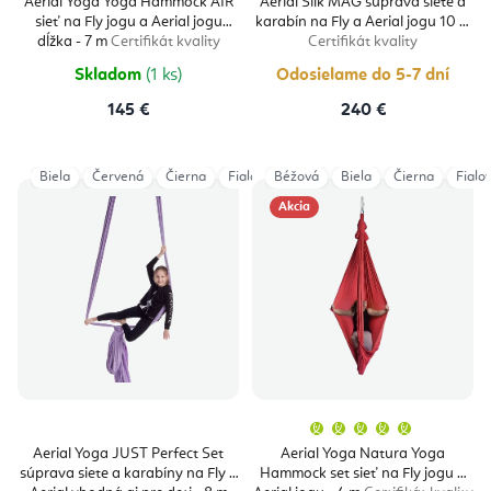
Aerial Yoga Yoga Hammock AIR
Aerial Silk MAG súprava siete a
sieť na Fly jogu a Aerial jogu
karabín na Fly a Aerial jogu 10 m
dĺžka - 7 m
Certifikát kvality
Certifikát kvality
Skladom
(1 ks)
Odosielame do 5-7 dní
145 €
240 €
Biela
Červená
Čierna
Fialová
Béžová
Magenta
Biela
Modrá
Čierna
Oranžov
Fialo
Akcia
Priemern
hodnoten
produktu
Aerial Yoga JUST Perfect Set
Aerial Yoga Natura Yoga
je
súprava siete a karabíny na Fly a
Hammock set sieť na Fly jogu a
5,0
z