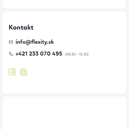
Kontakt
info
@
flexity.sk
+421 233 070 495
Prihlásenie odberu newslettera
Tajné akcie, výpredaje a súťaže na váš e-mail