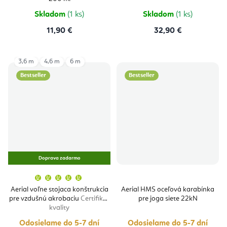
Skladom
(1 ks)
Skladom
(1 ks)
11,90 €
32,90 €
3,6 m
4,6 m
6 m
Bestseller
Bestseller
Doprava zadarmo
Priemerné
hodnotenie
produktu
Aerial voľne stojaca konštrukcia
Aerial HMS oceľová karabínka
je
pre vzdušnú akrobaciu
Certifikát
pre joga siete 22kN
5,0
z
kvality
5
hviezdičiek.
Odosielame do 5-7 dní
Odosielame do 5-7 dní