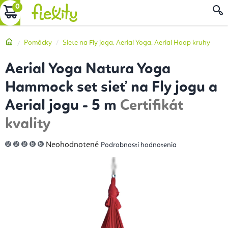
Prejsť
NÁKUPNÝ
na
obsah
KOŠÍK
Domov
Pomôcky
Siete na Fly joga, Aerial Yoga, Aerial Hoop kruhy
Aerial Yoga Natura Yoga
Hammock set sieť na Fly jogu a
Aerial jogu - 5 m
Certifikát
kvality
Priemerné
Neohodnotené
Podrobnosti hodnotenia
hodnotenie
produktu
je
0,0
z
5
hviezdičiek.