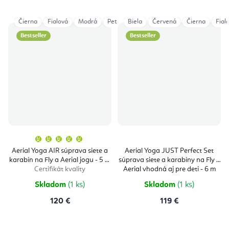
Čierna
Fialová
Modrá
Petrol
Biela
Ružová
Červená
Sivá
Čierna
Tyrkysová
Fial
Bestseller
Bestseller
Priemerné
hodnotenie
produktu
Aerial Yoga AIR súprava siete a
Aerial Yoga JUST Perfect Set
je
karabín na Fly a Aerial jogu - 5 m
súprava siete a karabíny na Fly a
5,0
z
Certifikát kvality
Aerial vhodná aj pre deti - 6 m
5
Certifikát kvality
hviezdičiek.
Skladom
(1 ks)
Skladom
(1 ks)
120 €
119 €