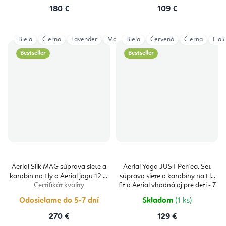
180 €
109 €
Biela
Čierna
Lavender
Magenta
Biela
Modrá
Červená
Tmavomodrá
Čierna
Fial
Ze
Bestseller
Bestseller
Aerial Silk MAG súprava siete a
Aerial Yoga JUST Perfect Set
karabín na Fly a Aerial jogu 12 m
súprava siete a karabíny na Fly
Certifikát kvality
fit a Aerial vhodná aj pre deti - 7
m
Certificate
Odosielame do 5-7 dní
Skladom
(1 ks)
270 €
129 €