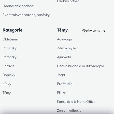
Osobný odber
Hodnotenie obchodu
Skontrolovať stav objednávky
Kategorie
Témy
Všetky témy
Oblečenie
Acroyoga
Podložky
Zdravá výživa
Pomôcky
Ajurvéda
Zdravie
Liečivá hudba a muzikoterapia
Doplnky
Joga
Zľavy
Pre štúdia
Témy
Pilates
Kancelária & HomeOffice
Zen a meditácia