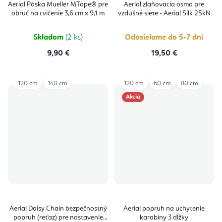
Aerial Páska Mueller MTape® pre
Aerial zlaňovacia osma pre
obruč na cvičenie 3,6 cm x 9,1 m
vzdušné siete - Aerial Silk 25kN
Skladom
(2 ks)
Odosielame do 5-7 dní
9,90 €
19,50 €
120 cm
140 cm
120 cm
60 cm
80 cm
Akcia
Aerial Daisy Chain bezpečnostný
Aerial popruh na uchytenie
popruh (reťaz) pre nastavenie
karabíny 3 dĺžky