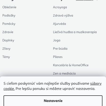
Oblečenie
Acroyoga
Podložky
Zdravá výživa
Pomôcky
Ajurvéda
Zdravie
Liečivá hudba a muzikoterapia
Doplnky
Joga
Zľavy
Pre štúdia
Témy
Pilates
Kancelária & HomeOffice
Zen a meditácia
Aromaterapia
S cieľom poskytnúť vám najlepšie služby používame
súbory
cookie.
Pre lepšiu ponuku si môžete upraviť nastavenia.
Zdravý spánok
Naše obľúbené
Nastavenie