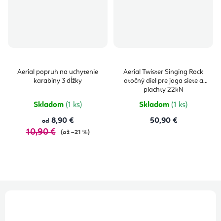
Aerial popruh na uchytenie
Aerial Twister Singing Rock
karabíny 3 dĺžky
otočný diel pre joga siete a
plachty 22kN
Skladom
(1 ks)
Skladom
(1 ks)
8,90 €
50,90 €
od
10,90 €
(až –21 %)
Z
á