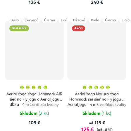
135 €
240 €
Biela
Červená
Čierna
Fialová
Béžová
Šedá
Biela
Tmavomodrá
Čierna
Tyrkys
Fialo
Bestseller
Akcia
Priemerné
Priemern
hodnotenie
hodnoten
produktu
produktu
Aerial Yoga Yoga Hammock AIR
Aerial Yoga Natura Yoga
je
je
sieť na Fly jogu a Aerial jogu
Hammock set sieť na Fly jogu a
5,0
5,0
z
z
dĺžka - 4 m
Certifikát kvality
Aerial jogu - 4 m
Certifikát kvality
5
5
hviezdičiek.
hviezdičie
Skladom
(2 ks)
Skladom
(1 ks)
109 €
115 €
od
125 €
(až –8 %)