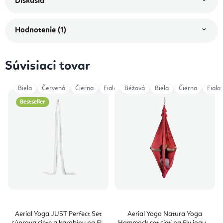
Diskusia
Hodnotenie (1)
Súvisiaci tovar
Biela
Červená
Čierna
Fialová
Béžová
Magenta
Biela
Modrá Navy
Čierna
Fialo
Ora
Bestseller
Aerial Yoga JUST Perfect Set
Aerial Yoga Natura Yoga