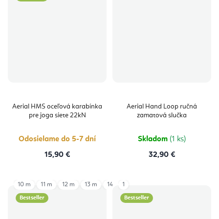
Aerial HMS oceľová karabínka
Aerial Hand Loop ručná
pre joga siete 22kN
zamatová slučka
Odosielame do 5-7 dní
Skladom
(1 ks)
15,90 €
32,90 €
10 m
11 m
12 m
13 m
14 m
1
6 m
7 m
8 m
9 m
Bestseller
Bestseller