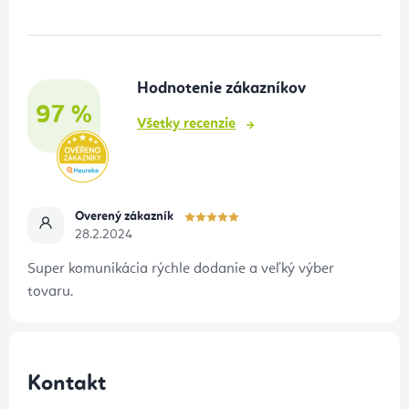
p
ä
t
Hodnotenie zákazníkov
i
97 %
e
Všetky recenzie
Overený zákazník
28.2.2024
Super komunikácia rýchle dodanie a veľký výber
tovaru.
Kontakt