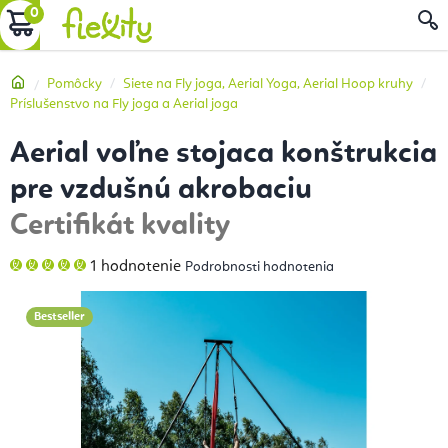
Prejsť
NÁKUPNÝ
na
obsah
KOŠÍK
Domov
Pomôcky
Siete na Fly joga, Aerial Yoga, Aerial Hoop kruhy
Príslušenstvo na Fly joga a Aerial joga
Aerial voľne stojaca konštrukcia
pre vzdušnú akrobaciu
Certifikát kvality
Priemerné
1 hodnotenie
Podrobnosti hodnotenia
hodnotenie
produktu
je
5,0
Bestseller
z
5
hviezdičiek.