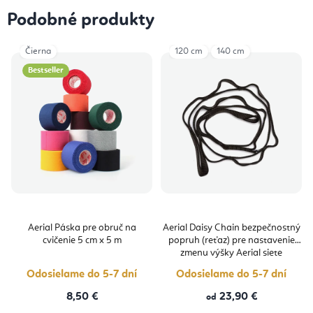
Podobné produkty
Čierna
120 cm
140 cm
Bestseller
Aerial Páska pre obruč na
Aerial Daisy Chain bezpečnostný
cvičenie 5 cm x 5 m
popruh (reťaz) pre nastavenie
zmenu výšky Aerial siete
Odosielame do 5-7 dní
Odosielame do 5-7 dní
8,50 €
23,90 €
od