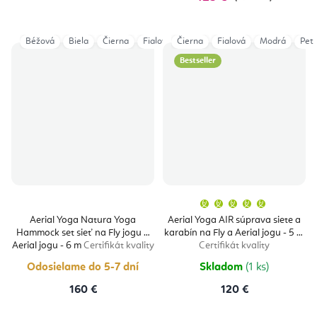
Béžová
Biela
Čierna
Fialová
Čierna
Šedá
Fialová
Tyrkysová
Modrá
Vínová
Petr
Bestseller
Priemern
hodnoten
produktu
Aerial Yoga Natura Yoga
Aerial Yoga AIR súprava siete a
je
Hammock set sieť na Fly jogu a
karabín na Fly a Aerial jogu - 5 m
5,0
z
Aerial jogu - 6 m
Certifikát kvality
Certifikát kvality
5
hviezdičie
Odosielame do 5-7 dní
Skladom
(1 ks)
160 €
120 €