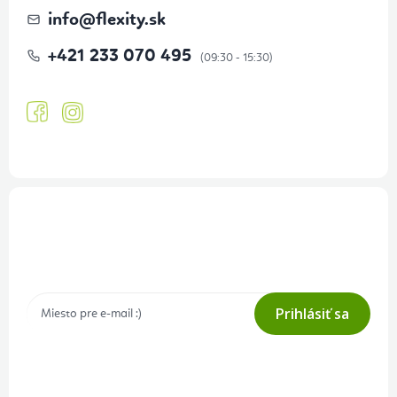
info
@
flexity.sk
+421 233 070 495
Prihlásenie odberu newslettera
Tajné akcie, výpredaje a súťaže na váš e-mail
Prihlásiť sa
Prihlásením odberu súhlasíte s
podmienkami ochrany osobných
údajov