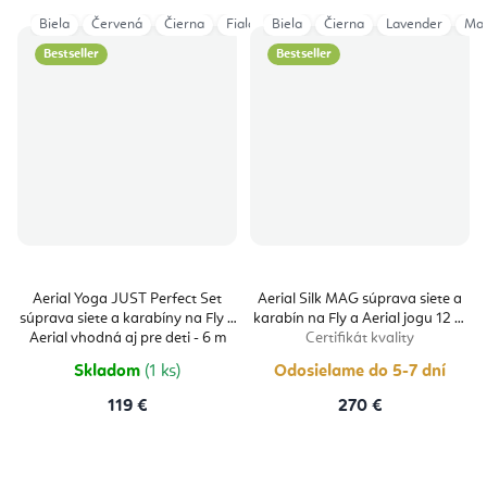
Biela
Červená
Čierna
Fialová
Biela
Magenta
Čierna
Modrá
Lavender
Oranžov
Ma
Bestseller
Bestseller
Aerial Yoga JUST Perfect Set
Aerial Silk MAG súprava siete a
súprava siete a karabíny na Fly a
karabín na Fly a Aerial jogu 12 m
Aerial vhodná aj pre deti - 6 m
Certifikát kvality
Certifikát kvality
Skladom
(1 ks)
Odosielame do 5-7 dní
119 €
270 €