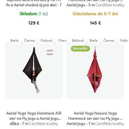
súprava siete a karabíny na Fly
Hammock set sieť na Fly jogu a
fit a Aerial vhodná aj pre deti - 7
Aerial jogu - 5 m
Certifikát kvality
m
Certificate
Skladom
(1 ks)
Odosielame do 5-7 dní
129 €
145 €
Biela
Čierna
Fialová
Cherry
Béžová
Lavender
Biela
Modrá
Čierna
Modrá Na
Fialo
Bestseller
Aerial Yoga Yoga Hammock AIR
Aerial Yoga Natura Yoga
sieť na Fly jogu a Aerial jogu
Hammock set sieť na Fly jogu a
dĺžka - 7 m
Certifikát kvality
Aerial jogu - 7 m
Certifikát kvality