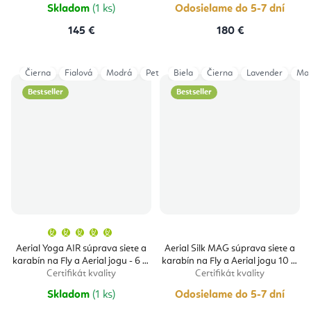
Skladom
(1 ks)
Odosielame do 5-7 dní
145 €
180 €
Čierna
Fialová
Modrá
Petrol
Biela
Sivá
Čierna
Tyrkysová
Lavender
Vínová
Ma
Bestseller
Bestseller
Priemerné
hodnotenie
produktu
Aerial Yoga AIR súprava siete a
Aerial Silk MAG súprava siete a
je
karabín na Fly a Aerial jogu - 6 m
karabín na Fly a Aerial jogu 10 m
5,0
z
Certifikát kvality
Certifikát kvality
5
hviezdičiek.
Skladom
(1 ks)
Odosielame do 5-7 dní