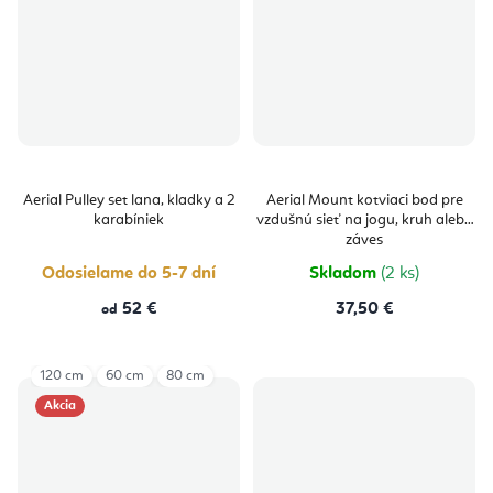
Aerial Pulley set lana, kladky a 2
Aerial Mount kotviaci bod pre
karabíniek
vzdušnú sieť na jogu, kruh alebo
záves
Odosielame do 5-7 dní
Skladom
(2 ks)
52 €
37,50 €
od
120 cm
60 cm
80 cm
Akcia