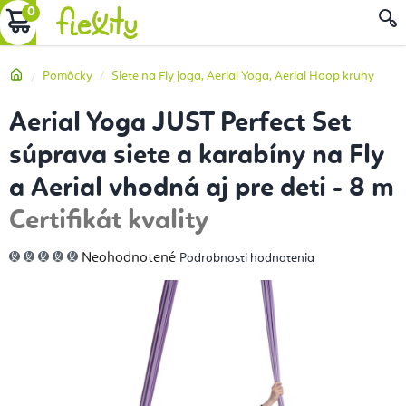
Prejsť
NÁKUPNÝ
na
obsah
KOŠÍK
Domov
Pomôcky
Siete na Fly joga, Aerial Yoga, Aerial Hoop kruhy
Aerial Yoga JUST Perfect Set
súprava siete a karabíny na Fly
a Aerial vhodná aj pre deti - 8 m
Certifikát kvality
Priemerné
Neohodnotené
Podrobnosti hodnotenia
hodnotenie
produktu
je
0,0
z
5
hviezdičiek.