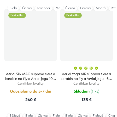
Biela
Čierna
Lavender
Magenta
Čierna
Tmavomodrá
Fialová
Modrá
Zelená emer
Petr
Bestseller
Bestseller
Priemern
hodnoten
produktu
Aerial Silk MAG súprava siete a
Aerial Yoga AIR súprava siete a
je
karabín na Fly a Aerial jogu 10 m
karabín na Fly a Aerial jogu - 6 m
5,0
z
Certifikát kvality
Certifikát kvality
5
hviezdičie
Odosielame do 5-7 dní
Skladom
(1 ks)
240 €
135 €
Béžová
Biela
Čierna
Fialová
Biela
Modrá Navy
Čierna
Vínová
Fialová
Cherr