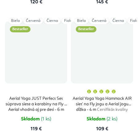
120 €
145 €
Biela
Červená
Čierna
Fialová
Biela
Magenta
Červená
Modrá
Čierna
Oranžov
Fial
Bestseller
Bestseller
Priemern
hodnoten
produktu
Aerial Yoga JUST Perfect Set
Aerial Yoga Yoga Hammock AIR
je
súprava siete a karabíny na Fly a
sieť na Fly jogu a Aerial jogu
5,0
z
Aerial vhodná aj pre deti - 6 m
dĺžka - 4 m
Certifikát kvality
5
Certifikát kvality
hviezdičie
Skladom
(1 ks)
Skladom
(2 ks)
119 €
109 €