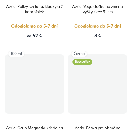
Aerial Pulley set lana, kladky a 2
Aerial Yoga slučka na zmenu
karabíniek
výšky siete 31 cm
Odosielame do 5-7 dní
Odosielame do 5-7 dní
52 €
8 €
od
100 ml
Čierna
Bestseller
Aerial Ocun Magnesia krieda na
Aerial Páska pre obruč na