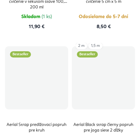
cvičenie v tekutom stave 100,
cvičenie 5 cm x 5 m
200 ml
Skladom
(1 ks)
Odosielame do 5-7 dní
11,90 €
8,50 €
2 m
1,5 m
Bestseller
Bestseller
Aerial Strap predlžovací popruh
Aerial Black strap čierny popruh
pre kruh
pre joga siete 2 dĺžky