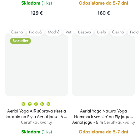
Skladom
(1 ks)
Odosielame do 5-7 dní
129 €
160 €
Čierna
Fialová
Modrá
Petrol
Béžová
Ružová
Biela
Sivá
Čierna
Tyrkysová
Fialo
Bestseller
Priemerné
hodnotenie
produktu
Aerial Yoga AIR súprava siete a
Aerial Yoga Natura Yoga
je
karabín na Fly a Aerial jogu - 5 m
Hammock set sieť na Fly jogu a
5,0
z
Certifikát kvality
Aerial jogu - 5 m
Certifikát kvality
5
hviezdičiek.
Skladom
(1 ks)
Odosielame do 5-7 dní