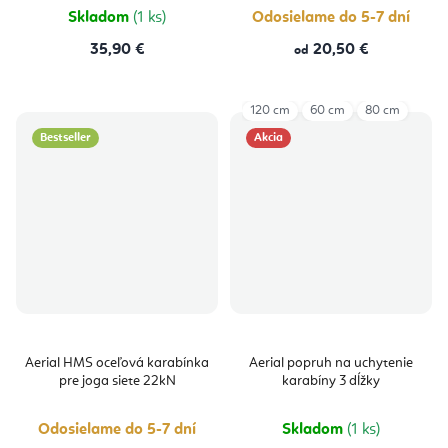
Skladom
(1 ks)
Odosielame do 5-7 dní
35,90 €
20,50 €
od
120 cm
60 cm
80 cm
Bestseller
Akcia
Aerial HMS oceľová karabínka
Aerial popruh na uchytenie
pre joga siete 22kN
karabíny 3 dĺžky
Odosielame do 5-7 dní
Skladom
(1 ks)