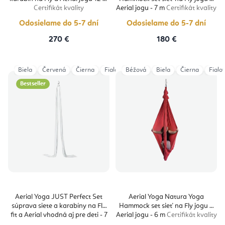
Certifikát kvality
Aerial jogu - 7 m
Certifikát kvality
Odosielame do 5-7 dní
Odosielame do 5-7 dní
270 €
180 €
Biela
Červená
Čierna
Fialová
Béžová
Magenta
Biela
Modrá Navy
Čierna
Fialo
Ora
Bestseller
Aerial Yoga JUST Perfect Set
Aerial Yoga Natura Yoga
súprava siete a karabíny na Fly
Hammock set sieť na Fly jogu a
fit a Aerial vhodná aj pre deti - 7
Aerial jogu - 6 m
Certifikát kvality
m
Certificate