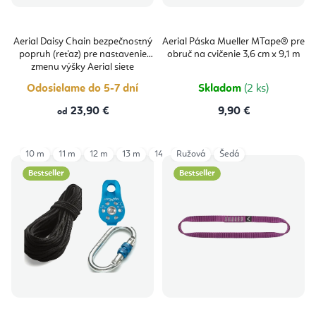
Aerial Daisy Chain bezpečnostný
Aerial Páska Mueller MTape® pre
popruh (reťaz) pre nastavenie
obruč na cvičenie 3,6 cm x 9,1 m
zmenu výšky Aerial siete
Odosielame do 5-7 dní
Skladom
(2 ks)
23,90 €
9,90 €
od
10 m
11 m
12 m
13 m
14 m
Ružová
6 m
7 m
Šedá
8 m
9 m
Bestseller
Bestseller