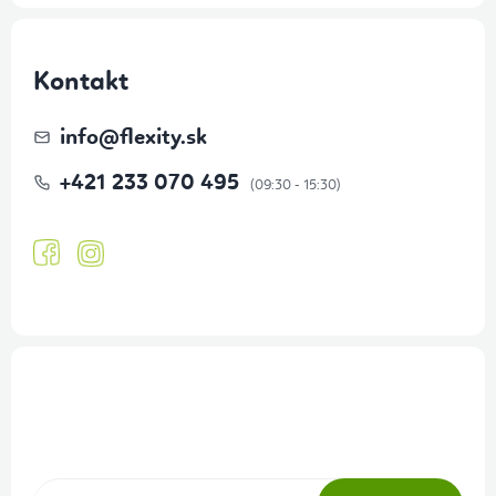
Kontakt
info
@
flexity.sk
+421 233 070 495
Prihlásenie odberu newslettera
Tajné akcie, výpredaje a súťaže na váš e-mail