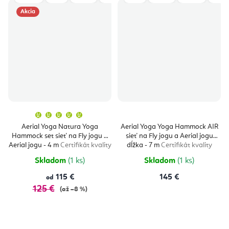
Akcia
Priemerné
hodnotenie
produktu
Aerial Yoga Natura Yoga
Aerial Yoga Yoga Hammock AIR
je
Hammock set sieť na Fly jogu a
sieť na Fly jogu a Aerial jogu
5,0
z
Aerial jogu - 4 m
Certifikát kvality
dĺžka - 7 m
Certifikát kvality
5
hviezdičiek.
Skladom
(1 ks)
Skladom
(1 ks)
115 €
145 €
od
125 €
(až –8 %)