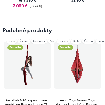
1 990 €
32,90 €
od
2 060 €
(až –3 %)
Podobné produkty
Biela
Čierna
Lavender
Magenta
Béžová
Modrá
Biela
Tmavomodrá
Čierna
Fialo
Ze
Bestseller
Bestseller
Aerial Silk MAG súprava siete a
Aerial Yoga Natura Yoga
karabín na Fly a Aerial jogu 12 m
Hammock set sieť na Fly jogu a