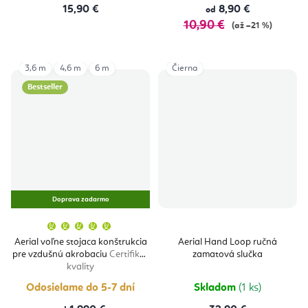
15,90 €
8,90 €
od
10,90 €
(až –21 %)
3,6 m
4,6 m
6 m
Čierna
Bestseller
Doprava zadarmo
Priemerné
hodnotenie
produktu
Aerial voľne stojaca konštrukcia
Aerial Hand Loop ručná
je
pre vzdušnú akrobaciu
Certifikát
zamatová slučka
5,0
z
kvality
5
hviezdičiek.
Odosielame do 5-7 dní
Skladom
(1 ks)