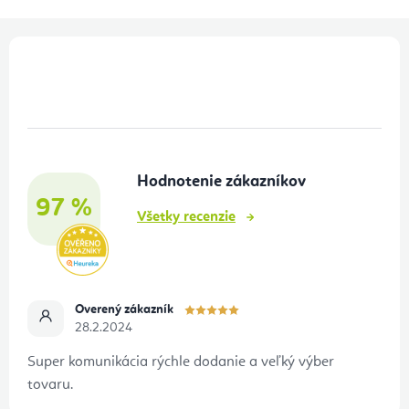
Z
á
p
ä
t
Hodnotenie zákazníkov
i
97 %
e
Všetky recenzie
Overený zákazník
28.2.2024
Super komunikácia rýchle dodanie a veľký výber
tovaru.