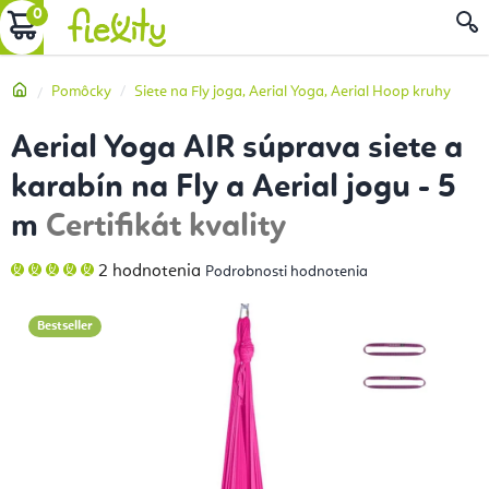
Prejsť
NÁKUPNÝ
na
obsah
KOŠÍK
Domov
Pomôcky
Siete na Fly joga, Aerial Yoga, Aerial Hoop kruhy
Aerial Yoga AIR súprava siete a
karabín na Fly a Aerial jogu - 5
m
Certifikát kvality
Priemerné
2 hodnotenia
Podrobnosti hodnotenia
hodnotenie
produktu
je
5,0
Bestseller
z
5
hviezdičiek.