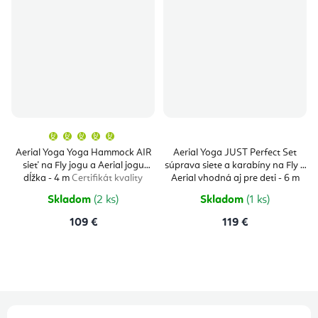
Priemerné
hodnotenie
produktu
Aerial Yoga Yoga Hammock AIR
Aerial Yoga JUST Perfect Set
je
sieť na Fly jogu a Aerial jogu
súprava siete a karabíny na Fly a
5,0
z
dĺžka - 4 m
Certifikát kvality
Aerial vhodná aj pre deti - 6 m
5
Certifikát kvality
hviezdičiek.
Skladom
(2 ks)
Skladom
(1 ks)
109 €
119 €
Z