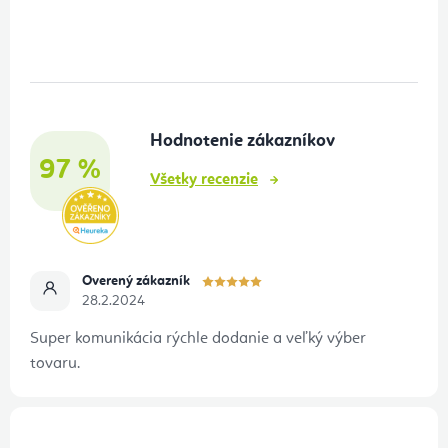
á
p
ä
t
Hodnotenie zákazníkov
i
97 %
e
Všetky recenzie
Overený zákazník
28.2.2024
Super komunikácia rýchle dodanie a veľký výber
tovaru.