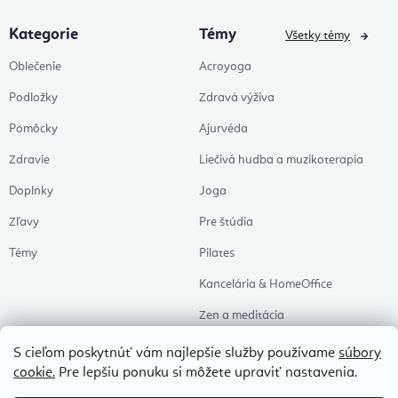
Kategorie
Témy
Všetky témy
Oblečenie
Acroyoga
Podložky
Zdravá výživa
Pomôcky
Ajurvéda
Zdravie
Liečivá hudba a muzikoterapia
Doplnky
Joga
Zľavy
Pre štúdia
Témy
Pilates
Kancelária & HomeOffice
Zen a meditácia
Aromaterapia
S cieľom poskytnúť vám najlepšie služby používame
súbory
cookie.
Pre lepšiu ponuku si môžete upraviť nastavenia.
Zdravý spánok