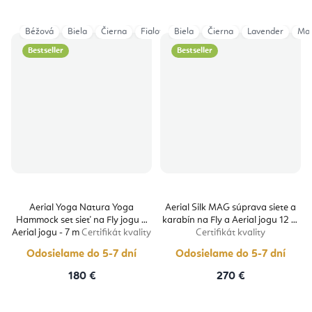
Béžová
Biela
Čierna
Fialová
Biela
Šedá
Čierna
Tyrkysová
Lavender
Vínová
Ma
Bestseller
Bestseller
Aerial Yoga Natura Yoga
Aerial Silk MAG súprava siete a
Hammock set sieť na Fly jogu a
karabín na Fly a Aerial jogu 12 m
Aerial jogu - 7 m
Certifikát kvality
Certifikát kvality
Odosielame do 5-7 dní
Odosielame do 5-7 dní
180 €
270 €