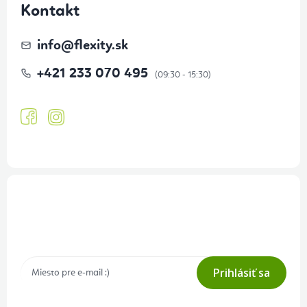
Kontakt
info
@
flexity.sk
+421 233 070 495
Prihlásenie odberu newslettera
Tajné akcie, výpredaje a súťaže na váš e-mail
Prihlásiť sa