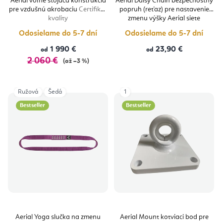
Aerial voľne stojaca konštrukcia
Aerial Daisy Chain bezpečnostný
je
pre vzdušnú akrobaciu
Certifikát
popruh (reťaz) pre nastavenie
5,0
z
kvality
zmenu výšky Aerial siete
5
hviezdičiek.
Odosielame do 5-7 dní
Odosielame do 5-7 dní
1 990 €
23,90 €
od
od
2 060 €
(až –3 %)
Ružová
Šedá
1
Bestseller
Bestseller
Aerial Yoga slučka na zmenu
Aerial Mount kotviaci bod pre