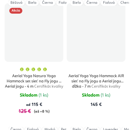
Béžová
Biela
Čierna
Fialová
Biela
Modrá Navy
Čierna
Vínová
Fialová
Cherr
Akcia
Priemerné
hodnotenie
produktu
Aerial Yoga Natura Yoga
Aerial Yoga Yoga Hammock AIR
je
Hammock set sieť na Fly jogu a
sieť na Fly jogu a Aerial jogu
5,0
z
Aerial jogu - 4 m
Certifikát kvality
dĺžka - 7 m
Certifikát kvality
5
hviezdičiek.
Skladom
(1 ks)
Skladom
(1 ks)
115 €
145 €
od
125 €
(až –8 %)
Čierna
Fialová
Modrá
Petrol
Biela
Sivá
Čierna
Tyrkysová
Lavender
Vínová
Ma