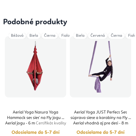
Podobné produkty
Béžová
Biela
Čierna
Fialová
Biela
Šedá
Červená
Tyrkysová
Čierna
Vínová
Fial
Aerial Yoga Natura Yoga
Aerial Yoga JUST Perfect Set
Hammock set sieť na Fly jogu a
súprava siete a karabíny na Fly a
Aerial jogu - 6 m
Certifikát kvality
Aerial vhodná aj pre deti - 8 m
Certifikát kvality
Odosielame do 5-7 dní
Odosielame do 5-7 dní