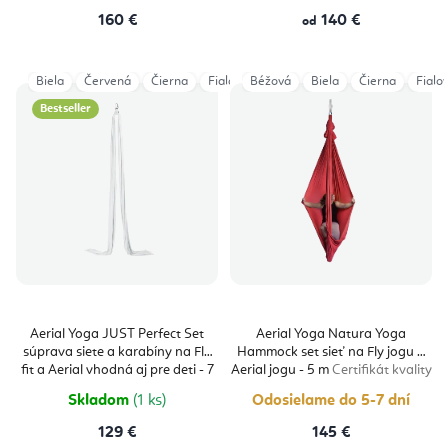
160 €
140 €
od
Biela
Červená
Čierna
Fialová
Béžová
Magenta
Biela
Modrá Navy
Čierna
Fialo
Ora
Bestseller
Aerial Yoga JUST Perfect Set
Aerial Yoga Natura Yoga
súprava siete a karabíny na Fly
Hammock set sieť na Fly jogu a
fit a Aerial vhodná aj pre deti - 7
Aerial jogu - 5 m
Certifikát kvality
m
Certificate
Skladom
(1 ks)
Odosielame do 5-7 dní
129 €
145 €