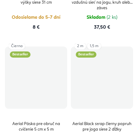
výšky siete 31 cm
vzdušnú sieť na jogu, kruh alebo
záves
Odosielame do 5-7 dní
Skladom
(2 ks)
8 €
37,50 €
Čierna
2 m
1,5 m
Bestseller
Bestseller
Aerial Páska pre obruč na
Aerial Black strap čierny popruh
cvičenie 5 cm x 5 m
pre joga siete 2 dĺžky