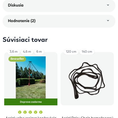
Diskusia
Hodnotenie (2)
Súvisiaci tovar
3,6 m
4,6 m
6 m
120 cm
140 cm
Bestseller
Doprava zadarmo
Priemerné
hodnotenie
produktu