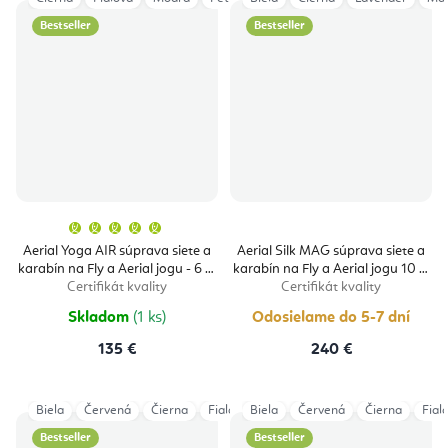
Bestseller
Bestseller
Priemerné
hodnotenie
produktu
Aerial Yoga AIR súprava siete a
Aerial Silk MAG súprava siete a
je
karabín na Fly a Aerial jogu - 6 m
karabín na Fly a Aerial jogu 10 m
5,0
z
Certifikát kvality
Certifikát kvality
5
hviezdičiek.
Skladom
(1 ks)
Odosielame do 5-7 dní
135 €
240 €
Biela
Červená
Čierna
Fialová
Biela
Šedá
Červená
Tmavomodrá
Čierna
Tyrkys
Fial
Bestseller
Bestseller