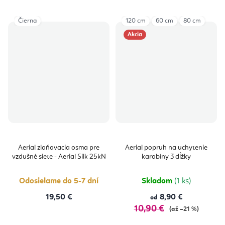
Čierna
120 cm
60 cm
80 cm
Akcia
Aerial zlaňovacia osma pre
Aerial popruh na uchytenie
vzdušné siete - Aerial Silk 25kN
karabíny 3 dĺžky
Odosielame do 5-7 dní
Skladom
(1 ks)
19,50 €
8,90 €
od
10,90 €
(až –21 %)